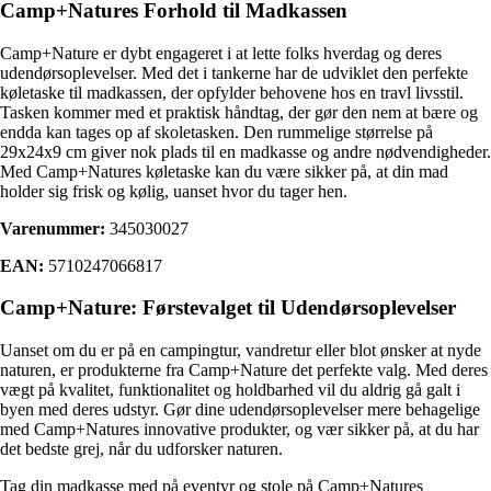
Camp+Natures Forhold til Madkassen
Camp+Nature er dybt engageret i at lette folks hverdag og deres
udendørsoplevelser. Med det i tankerne har de udviklet den perfekte
køletaske til madkassen, der opfylder behovene hos en travl livsstil.
Tasken kommer med et praktisk håndtag, der gør den nem at bære og
endda kan tages op af skoletasken. Den rummelige størrelse på
29x24x9 cm giver nok plads til en madkasse og andre nødvendigheder.
Med Camp+Natures køletaske kan du være sikker på, at din mad
holder sig frisk og kølig, uanset hvor du tager hen.
Varenummer:
345030027
EAN:
5710247066817
Camp+Nature: Førstevalget til Udendørsoplevelser
Uanset om du er på en campingtur, vandretur eller blot ønsker at nyde
naturen, er produkterne fra Camp+Nature det perfekte valg. Med deres
vægt på kvalitet, funktionalitet og holdbarhed vil du aldrig gå galt i
byen med deres udstyr. Gør dine udendørsoplevelser mere behagelige
med Camp+Natures innovative produkter, og vær sikker på, at du har
det bedste grej, når du udforsker naturen.
Tag din madkasse med på eventyr og stole på Camp+Natures