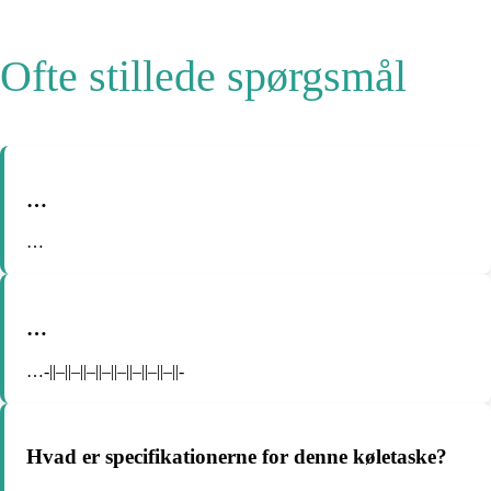
Ofte stillede spørgsmål
…
…
…
…-||–||–||–||–||–||–||–||–||-
Hvad er specifikationerne for denne køletaske?