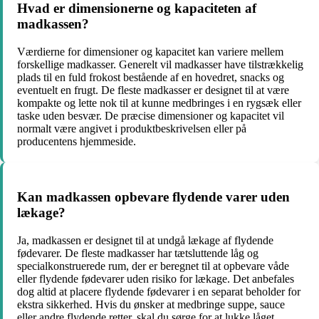
Hvad er dimensionerne og kapaciteten af
madkassen?
Værdierne for dimensioner og kapacitet kan variere mellem
forskellige madkasser. Generelt vil madkasser have tilstrækkelig
plads til en fuld frokost bestående af en hovedret, snacks og
eventuelt en frugt. De fleste madkasser er designet til at være
kompakte og lette nok til at kunne medbringes i en rygsæk eller
taske uden besvær. De præcise dimensioner og kapacitet vil
normalt være angivet i produktbeskrivelsen eller på
producentens hjemmeside.
Kan madkassen opbevare flydende varer uden
lækage?
Ja, madkassen er designet til at undgå lækage af flydende
fødevarer. De fleste madkasser har tætsluttende låg og
specialkonstruerede rum, der er beregnet til at opbevare våde
eller flydende fødevarer uden risiko for lækage. Det anbefales
dog altid at placere flydende fødevarer i en separat beholder for
ekstra sikkerhed. Hvis du ønsker at medbringe suppe, sauce
eller andre flydende retter, skal du sørge for at lukke låget