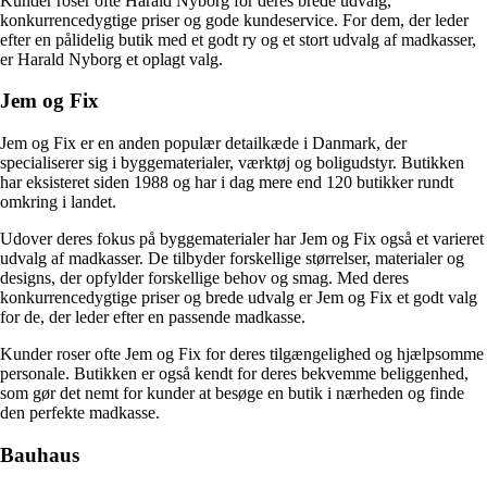
Kunder roser ofte Harald Nyborg for deres brede udvalg,
konkurrencedygtige priser og gode kundeservice. For dem, der leder
efter en pålidelig butik med et godt ry og et stort udvalg af madkasser,
er Harald Nyborg et oplagt valg.
Jem og Fix
Jem og Fix er en anden populær detailkæde i Danmark, der
specialiserer sig i byggematerialer, værktøj og boligudstyr. Butikken
har eksisteret siden 1988 og har i dag mere end 120 butikker rundt
omkring i landet.
Udover deres fokus på byggematerialer har Jem og Fix også et varieret
udvalg af madkasser. De tilbyder forskellige størrelser, materialer og
designs, der opfylder forskellige behov og smag. Med deres
konkurrencedygtige priser og brede udvalg er Jem og Fix et godt valg
for de, der leder efter en passende madkasse.
Kunder roser ofte Jem og Fix for deres tilgængelighed og hjælpsomme
personale. Butikken er også kendt for deres bekvemme beliggenhed,
som gør det nemt for kunder at besøge en butik i nærheden og finde
den perfekte madkasse.
Bauhaus