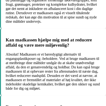
du planlægge og organisere forskellige fødevaregrupper, som
frugt, grøntsager, proteiner og komplekse kulhydrater, hvilket
gør det nemt at inkludere en afbalanceret kost i din daglige
rutine. Derudover er madkassen også et visuelt tiltalende
redskab, der kan øge din motivation til at spise sundt og nyde
dine måltider undervejs.
Kan madkassen hjælpe mig med at reducere
affald og være mere miljøvenlig?
Absolut! Madkassen er et bæredygtigt alternativ til
engangsplastikposer og -beholdere. Ved at bruge madkassen til
at medbringe dine måltider undgår du at skabe unødvendigt
affald, da den er genanvendelig og holdbar. Du kan også bruge
madkassen til at opbevare rester fra aftensmaden til næste dag,
hvilket reducerer madspild. Desuden er det værd at nævne, at
madkassen er fremstillet af materialer af høj kvalitet, der ikke
indeholder skadelige kemikalier, hvilket gør den sikker og sund
både for dig og miljøet.