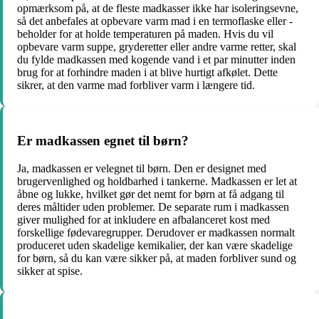
opmærksom på, at de fleste madkasser ikke har isoleringsevne,
så det anbefales at opbevare varm mad i en termoflaske eller -
beholder for at holde temperaturen på maden. Hvis du vil
opbevare varm suppe, gryderetter eller andre varme retter, skal
du fylde madkassen med kogende vand i et par minutter inden
brug for at forhindre maden i at blive hurtigt afkølet. Dette
sikrer, at den varme mad forbliver varm i længere tid.
Er madkassen egnet til børn?
Ja, madkassen er velegnet til børn. Den er designet med
brugervenlighed og holdbarhed i tankerne. Madkassen er let at
åbne og lukke, hvilket gør det nemt for børn at få adgang til
deres måltider uden problemer. De separate rum i madkassen
giver mulighed for at inkludere en afbalanceret kost med
forskellige fødevaregrupper. Derudover er madkassen normalt
produceret uden skadelige kemikalier, der kan være skadelige
for børn, så du kan være sikker på, at maden forbliver sund og
sikker at spise.