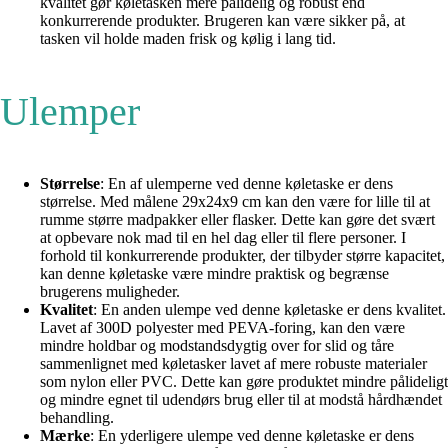
kvalitet gør køletasken mere pålidelig og robust end
konkurrerende produkter. Brugeren kan være sikker på, at
tasken vil holde maden frisk og kølig i lang tid.
Ulemper
Størrelse
: En af ulemperne ved denne køletaske er dens
størrelse. Med målene 29x24x9 cm kan den være for lille til at
rumme større madpakker eller flasker. Dette kan gøre det svært
at opbevare nok mad til en hel dag eller til flere personer. I
forhold til konkurrerende produkter, der tilbyder større kapacitet,
kan denne køletaske være mindre praktisk og begrænse
brugerens muligheder.
Kvalitet
: En anden ulempe ved denne køletaske er dens kvalitet.
Lavet af 300D polyester med PEVA-foring, kan den være
mindre holdbar og modstandsdygtig over for slid og tåre
sammenlignet med køletasker lavet af mere robuste materialer
som nylon eller PVC. Dette kan gøre produktet mindre pålideligt
og mindre egnet til udendørs brug eller til at modstå hårdhændet
behandling.
Mærke
: En yderligere ulempe ved denne køletaske er dens