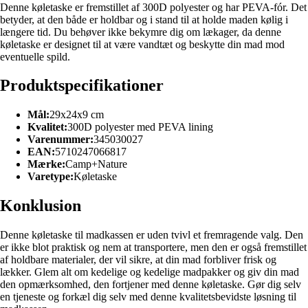
Denne køletaske er fremstillet af 300D polyester og har PEVA-fór. Det
betyder, at den både er holdbar og i stand til at holde maden kølig i
længere tid. Du behøver ikke bekymre dig om lækager, da denne
køletaske er designet til at være vandtæt og beskytte din mad mod
eventuelle spild.
Produktspecifikationer
Mål:
29x24x9 cm
Kvalitet:
300D polyester med PEVA lining
Varenummer:
345030027
EAN:
5710247066817
Mærke:
Camp+Nature
Varetype:
Køletaske
Konklusion
Denne køletaske til madkassen er uden tvivl et fremragende valg. Den
er ikke blot praktisk og nem at transportere, men den er også fremstillet
af holdbare materialer, der vil sikre, at din mad forbliver frisk og
lækker. Glem alt om kedelige og kedelige madpakker og giv din mad
den opmærksomhed, den fortjener med denne køletaske. Gør dig selv
en tjeneste og forkæl dig selv med denne kvalitetsbevidste løsning til