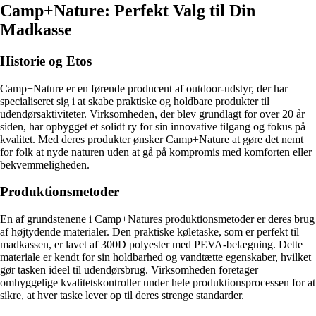
Camp+Nature: Perfekt Valg til Din
Madkasse
Historie og Etos
Camp+Nature er en førende producent af outdoor-udstyr, der har
specialiseret sig i at skabe praktiske og holdbare produkter til
udendørsaktiviteter. Virksomheden, der blev grundlagt for over 20 år
siden, har opbygget et solidt ry for sin innovative tilgang og fokus på
kvalitet. Med deres produkter ønsker Camp+Nature at gøre det nemt
for folk at nyde naturen uden at gå på kompromis med komforten eller
bekvemmeligheden.
Produktionsmetoder
En af grundstenene i Camp+Natures produktionsmetoder er deres brug
af højtydende materialer. Den praktiske køletaske, som er perfekt til
madkassen, er lavet af 300D polyester med PEVA-belægning. Dette
materiale er kendt for sin holdbarhed og vandtætte egenskaber, hvilket
gør tasken ideel til udendørsbrug. Virksomheden foretager
omhyggelige kvalitetskontroller under hele produktionsprocessen for at
sikre, at hver taske lever op til deres strenge standarder.