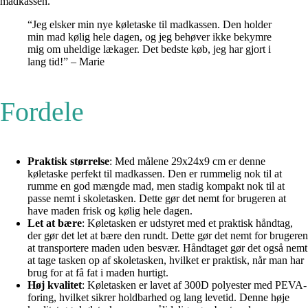
madkassen.
“Jeg elsker min nye køletaske til madkassen. Den holder
min mad kølig hele dagen, og jeg behøver ikke bekymre
mig om uheldige lækager. Det bedste køb, jeg har gjort i
lang tid!” – Marie
Fordele
Praktisk størrelse
: Med målene 29x24x9 cm er denne
køletaske perfekt til madkassen. Den er rummelig nok til at
rumme en god mængde mad, men stadig kompakt nok til at
passe nemt i skoletasken. Dette gør det nemt for brugeren at
have maden frisk og kølig hele dagen.
Let at bære
: Køletasken er udstyret med et praktisk håndtag,
der gør det let at bære den rundt. Dette gør det nemt for brugeren
at transportere maden uden besvær. Håndtaget gør det også nemt
at tage tasken op af skoletasken, hvilket er praktisk, når man har
brug for at få fat i maden hurtigt.
Høj kvalitet
: Køletasken er lavet af 300D polyester med PEVA-
foring, hvilket sikrer holdbarhed og lang levetid. Denne høje