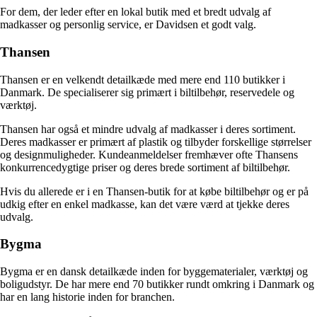
For dem, der leder efter en lokal butik med et bredt udvalg af
madkasser og personlig service, er Davidsen et godt valg.
Thansen
Thansen er en velkendt detailkæde med mere end 110 butikker i
Danmark. De specialiserer sig primært i biltilbehør, reservedele og
værktøj.
Thansen har også et mindre udvalg af madkasser i deres sortiment.
Deres madkasser er primært af plastik og tilbyder forskellige størrelser
og designmuligheder. Kundeanmeldelser fremhæver ofte Thansens
konkurrencedygtige priser og deres brede sortiment af biltilbehør.
Hvis du allerede er i en Thansen-butik for at købe biltilbehør og er på
udkig efter en enkel madkasse, kan det være værd at tjekke deres
udvalg.
Bygma
Bygma er en dansk detailkæde inden for byggematerialer, værktøj og
boligudstyr. De har mere end 70 butikker rundt omkring i Danmark og
har en lang historie inden for branchen.