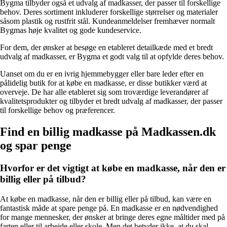
Bygma tilbyder også et udvalg af madkasser, der passer til forskellige
behov. Deres sortiment inkluderer forskellige størrelser og materialer
såsom plastik og rustfrit stål. Kundeanmeldelser fremhæver normalt
Bygmas høje kvalitet og gode kundeservice.
For dem, der ønsker at besøge en etableret detailkæde med et bredt
udvalg af madkasser, er Bygma et godt valg til at opfylde deres behov.
Uanset om du er en ivrig hjemmebygger eller bare leder efter en
pålidelig butik for at købe en madkasse, er disse butikker værd at
overveje. De har alle etableret sig som troværdige leverandører af
kvalitetsprodukter og tilbyder et bredt udvalg af madkasser, der passer
til forskellige behov og præferencer.
Find en billig madkasse på Madkassen.dk
og spar penge
Hvorfor er det vigtigt at købe en madkasse, når den er
billig eller på tilbud?
At købe en madkasse, når den er billig eller på tilbud, kan være en
fantastisk måde at spare penge på. En madkasse er en nødvendighed
for mange mennesker, der ønsker at bringe deres egne måltider med på
farten eller til arbejde eller skole. Men det betyder ikke, at du skal