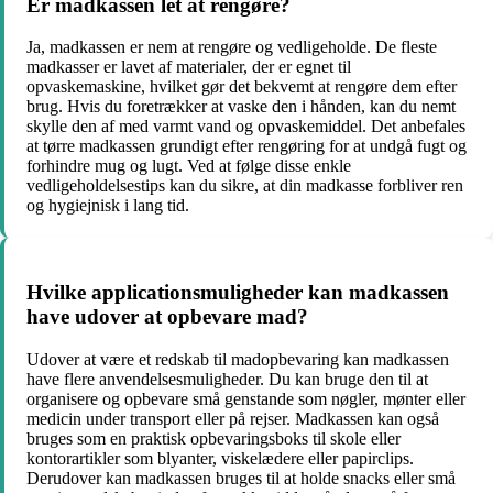
Er madkassen let at rengøre?
Ja, madkassen er nem at rengøre og vedligeholde. De fleste
madkasser er lavet af materialer, der er egnet til
opvaskemaskine, hvilket gør det bekvemt at rengøre dem efter
brug. Hvis du foretrækker at vaske den i hånden, kan du nemt
skylle den af med varmt vand og opvaskemiddel. Det anbefales
at tørre madkassen grundigt efter rengøring for at undgå fugt og
forhindre mug og lugt. Ved at følge disse enkle
vedligeholdelsestips kan du sikre, at din madkasse forbliver ren
og hygiejnisk i lang tid.
Hvilke applicationsmuligheder kan madkassen
have udover at opbevare mad?
Udover at være et redskab til madopbevaring kan madkassen
have flere anvendelsesmuligheder. Du kan bruge den til at
organisere og opbevare små genstande som nøgler, mønter eller
medicin under transport eller på rejser. Madkassen kan også
bruges som en praktisk opbevaringsboks til skole eller
kontorartikler som blyanter, viskelædere eller papirclips.
Derudover kan madkassen bruges til at holde snacks eller små