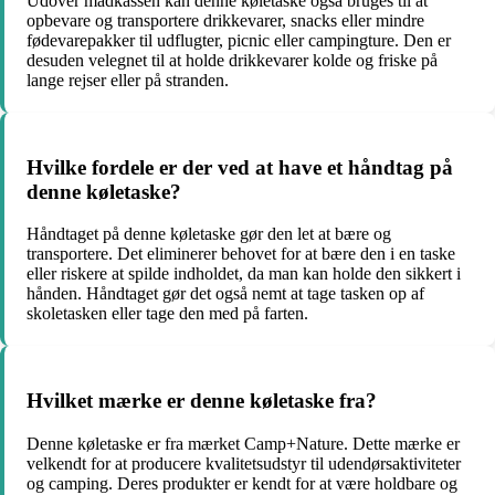
Udover madkassen kan denne køletaske også bruges til at
opbevare og transportere drikkevarer, snacks eller mindre
fødevarepakker til udflugter, picnic eller campingture. Den er
desuden velegnet til at holde drikkevarer kolde og friske på
lange rejser eller på stranden.
Hvilke fordele er der ved at have et håndtag på
denne køletaske?
Håndtaget på denne køletaske gør den let at bære og
transportere. Det eliminerer behovet for at bære den i en taske
eller riskere at spilde indholdet, da man kan holde den sikkert i
hånden. Håndtaget gør det også nemt at tage tasken op af
skoletasken eller tage den med på farten.
Hvilket mærke er denne køletaske fra?
Denne køletaske er fra mærket Camp+Nature. Dette mærke er
velkendt for at producere kvalitetsudstyr til udendørsaktiviteter
og camping. Deres produkter er kendt for at være holdbare og