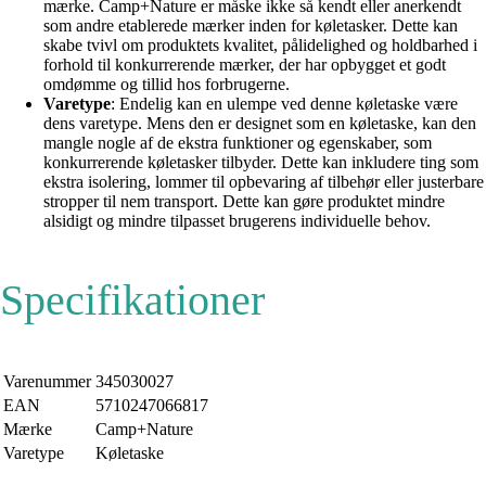
mærke. Camp+Nature er måske ikke så kendt eller anerkendt
som andre etablerede mærker inden for køletasker. Dette kan
skabe tvivl om produktets kvalitet, pålidelighed og holdbarhed i
forhold til konkurrerende mærker, der har opbygget et godt
omdømme og tillid hos forbrugerne.
Varetype
: Endelig kan en ulempe ved denne køletaske være
dens varetype. Mens den er designet som en køletaske, kan den
mangle nogle af de ekstra funktioner og egenskaber, som
konkurrerende køletasker tilbyder. Dette kan inkludere ting som
ekstra isolering, lommer til opbevaring af tilbehør eller justerbare
stropper til nem transport. Dette kan gøre produktet mindre
alsidigt og mindre tilpasset brugerens individuelle behov.
Specifikationer
Varenummer
345030027
EAN
5710247066817
Mærke
Camp+Nature
Varetype
Køletaske