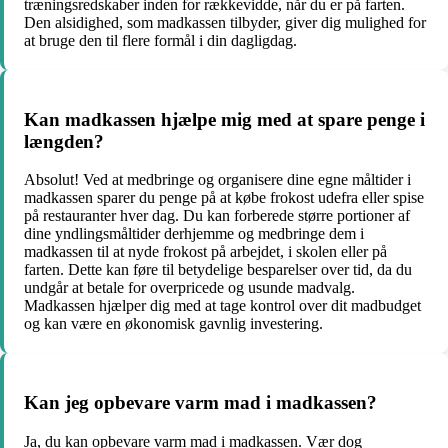
træningsredskaber inden for rækkevidde, når du er på farten.
Den alsidighed, som madkassen tilbyder, giver dig mulighed for
at bruge den til flere formål i din dagligdag.
Kan madkassen hjælpe mig med at spare penge i
længden?
Absolut! Ved at medbringe og organisere dine egne måltider i
madkassen sparer du penge på at købe frokost udefra eller spise
på restauranter hver dag. Du kan forberede større portioner af
dine yndlingsmåltider derhjemme og medbringe dem i
madkassen til at nyde frokost på arbejdet, i skolen eller på
farten. Dette kan føre til betydelige besparelser over tid, da du
undgår at betale for overpricede og usunde madvalg.
Madkassen hjælper dig med at tage kontrol over dit madbudget
og kan være en økonomisk gavnlig investering.
Kan jeg opbevare varm mad i madkassen?
Ja, du kan opbevare varm mad i madkassen. Vær dog