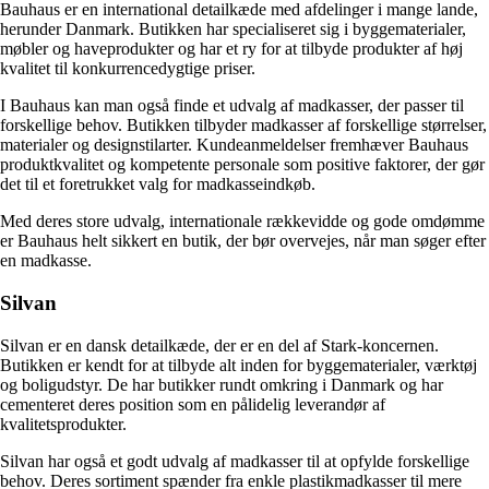
Bauhaus er en international detailkæde med afdelinger i mange lande,
herunder Danmark. Butikken har specialiseret sig i byggematerialer,
møbler og haveprodukter og har et ry for at tilbyde produkter af høj
kvalitet til konkurrencedygtige priser.
I Bauhaus kan man også finde et udvalg af madkasser, der passer til
forskellige behov. Butikken tilbyder madkasser af forskellige størrelser,
materialer og designstilarter. Kundeanmeldelser fremhæver Bauhaus
produktkvalitet og kompetente personale som positive faktorer, der gør
det til et foretrukket valg for madkasseindkøb.
Med deres store udvalg, internationale rækkevidde og gode omdømme
er Bauhaus helt sikkert en butik, der bør overvejes, når man søger efter
en madkasse.
Silvan
Silvan er en dansk detailkæde, der er en del af Stark-koncernen.
Butikken er kendt for at tilbyde alt inden for byggematerialer, værktøj
og boligudstyr. De har butikker rundt omkring i Danmark og har
cementeret deres position som en pålidelig leverandør af
kvalitetsprodukter.
Silvan har også et godt udvalg af madkasser til at opfylde forskellige
behov. Deres sortiment spænder fra enkle plastikmadkasser til mere