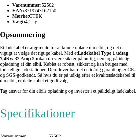
Varenummer:
52502
EAN:
8719743162150
Mærke:
CTEK
Vægt:
4,1 kg
Opsummering
Et ladekabel er afgørende for at kunne oplade din elbil, og det er
vigtigt at vælge det rigtige kabel. Med et
Ladekabel Type 1 udtag
7,4Kw 32 Amp 5 m
kan du være sikker på hurtig, nem og pålidelig
opladning af din elbil. Kablet er robust, sikkert og kan bruges med
forskellige ladestationer. Derudover har det en toårig garanti og er CE-
og SGS-godkendt. Så hvis du er på udkig efter et kvalitetsladekabel til
din elbil, er dette kabel et godt valg.
Tag ansvar for din elbils opladning og invester i et pålideligt ladekabel.
Specifikationer
Varenummer
52502