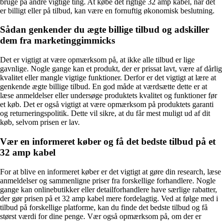
bruge på andre vigtige ting. At købe det rigtige 32 amp kabel, når det
er billigt eller på tilbud, kan være en fornuftig økonomisk beslutning.
Sådan genkender du ægte billige tilbud og adskiller
dem fra marketinggimmicks
Det er vigtigt at være opmærksom på, at ikke alle tilbud er lige
gavnlige. Nogle gange kan et produkt, der er prissat lavt, være af dårlig
kvalitet eller mangle vigtige funktioner. Derfor er det vigtigt at lære at
genkende ægte billige tilbud. En god måde at værdsætte dette er at
læse anmeldelser eller undersøge produktets kvalitet og funktioner før
et køb. Det er også vigtigt at være opmærksom på produktets garanti
og returneringspolitik. Dette vil sikre, at du får mest muligt ud af dit
køb, selvom prisen er lav.
Vær en informeret køber og få det bedste tilbud på et
32 amp kabel
For at blive en informeret køber er det vigtigt at gøre din research, læse
anmeldelser og sammenligne priser fra forskellige forhandlere. Nogle
gange kan onlinebutikker eller detailforhandlere have særlige rabatter,
der gør prisen på et 32 amp kabel mere fordelagtig. Ved at følge med i
tilbud på forskellige platforme, kan du finde det bedste tilbud og få
størst værdi for dine penge. Vær også opmærksom på, om der er