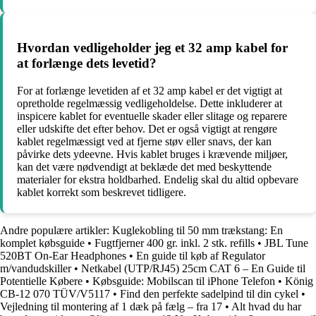
Hvordan vedligeholder jeg et 32 amp kabel for
at forlænge dets levetid?
For at forlænge levetiden af et 32 amp kabel er det vigtigt at
opretholde regelmæssig vedligeholdelse. Dette inkluderer at
inspicere kablet for eventuelle skader eller slitage og reparere
eller udskifte det efter behov. Det er også vigtigt at rengøre
kablet regelmæssigt ved at fjerne støv eller snavs, der kan
påvirke dets ydeevne. Hvis kablet bruges i krævende miljøer,
kan det være nødvendigt at beklæde det med beskyttende
materialer for ekstra holdbarhed. Endelig skal du altid opbevare
kablet korrekt som beskrevet tidligere.
Andre populære artikler:
Kuglekobling til 50 mm trækstang: En
komplet købsguide
•
Fugtfjerner 400 gr. inkl. 2 stk. refills
•
JBL Tune
520BT On-Ear Headphones
•
En guide til køb af Regulator
m/vandudskiller
•
Netkabel (UTP/RJ45) 25cm CAT 6 – En Guide til
Potentielle Købere
•
Købsguide: Mobilscan til iPhone Telefon
•
König
CB-12 070 TÜV/V5117
•
Find den perfekte sadelpind til din cykel
•
Vejledning til montering af 1 dæk på fælg – fra 17
•
Alt hvad du har