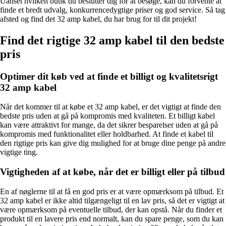
Uanset hvilken butik du beslutter dig for at besøge, kan du forvente at
finde et bredt udvalg, konkurrencedygtige priser og god service. Så tag
afsted og find det 32 amp kabel, du har brug for til dit projekt!
Find det rigtige 32 amp kabel til den bedste
pris
Optimer dit køb ved at finde et billigt og kvalitetsrigt
32 amp kabel
Når det kommer til at købe et 32 amp kabel, er det vigtigt at finde den
bedste pris uden at gå på kompromis med kvaliteten. Et billigt kabel
kan være attraktivt for mange, da det sikrer besparelser uden at gå på
kompromis med funktionalitet eller holdbarhed. At finde et kabel til
den rigtige pris kan give dig mulighed for at bruge dine penge på andre
vigtige ting.
Vigtigheden af at købe, når det er billigt eller på tilbud
En af nøglerne til at få en god pris er at være opmærksom på tilbud. Et
32 amp kabel er ikke altid tilgængeligt til en lav pris, så det er vigtigt at
være opmærksom på eventuelle tilbud, der kan opstå. Når du finder et
produkt til en lavere pris end normalt, kan du spare penge, som du kan