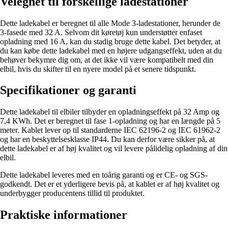
Velegnet til forskellige ladestationer
Dette ladekabel er beregnet til alle Mode 3-ladestationer, herunder de
3-fasede med 32 A. Selvom dit køretøj kun understøtter enfaset
opladning med 16 A, kan du stadig bruge dette kabel. Det betyder, at
du kan købe dette ladekabel med en højere udgangseffekt, uden at du
behøver bekymre dig om, at det ikke vil være kompatibelt med din
elbil, hvis du skifter til en nyere model på et senere tidspunkt.
Specifikationer og garanti
Dette ladekabel til elbiler tilbyder en opladningseffekt på 32 Amp og
7,4 KWh. Det er beregnet til fase 1-opladning og har en længde på 5
meter. Kablet lever op til standarderne IEC 62196-2 og IEC 61962-2
og har en beskyttelsesklasse IP44. Du kan derfor være sikker på, at
dette ladekabel er af høj kvalitet og vil levere pålidelig opladning af din
elbil.
Dette ladekabel leveres med en toårig garanti og er CE- og SGS-
godkendt. Det er et yderligere bevis på, at kablet er af høj kvalitet og
underbygger producentens tillid til produktet.
Praktiske informationer