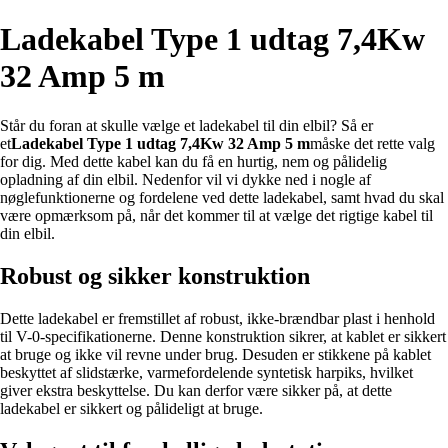
Ladekabel Type 1 udtag 7,4Kw
32 Amp 5 m
Står du foran at skulle vælge et ladekabel til din elbil? Så er
et
Ladekabel Type 1 udtag 7,4Kw 32 Amp 5 m
måske det rette valg
for dig. Med dette kabel kan du få en hurtig, nem og pålidelig
opladning af din elbil. Nedenfor vil vi dykke ned i nogle af
nøglefunktionerne og fordelene ved dette ladekabel, samt hvad du skal
være opmærksom på, når det kommer til at vælge det rigtige kabel til
din elbil.
Robust og sikker konstruktion
Dette ladekabel er fremstillet af robust, ikke-brændbar plast i henhold
til V-0-specifikationerne. Denne konstruktion sikrer, at kablet er sikkert
at bruge og ikke vil revne under brug. Desuden er stikkene på kablet
beskyttet af slidstærke, varmefordelende syntetisk harpiks, hvilket
giver ekstra beskyttelse. Du kan derfor være sikker på, at dette
ladekabel er sikkert og pålideligt at bruge.