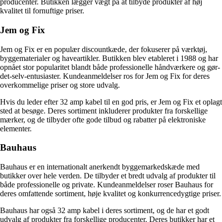
producenter. Butikken lægger vægt på at tilbyde produkter af høj
kvalitet til fornuftige priser.
Jem og Fix
Jem og Fix er en populær discountkæde, der fokuserer på værktøj,
byggematerialer og haveartikler. Butikken blev etableret i 1988 og har
opnået stor popularitet blandt både professionelle håndværkere og gør-
det-selv-entusiaster. Kundeanmeldelser ros for Jem og Fix for deres
overkommelige priser og store udvalg.
Hvis du leder efter 32 amp kabel til en god pris, er Jem og Fix et oplagt
sted at besøge. Deres sortiment inkluderer produkter fra forskellige
mærker, og de tilbyder ofte gode tilbud og rabatter på elektroniske
elementer.
Bauhaus
Bauhaus er en internationalt anerkendt byggemarkedskæde med
butikker over hele verden. De tilbyder et bredt udvalg af produkter til
både professionelle og private. Kundeanmeldelser roser Bauhaus for
deres omfattende sortiment, høje kvalitet og konkurrencedygtige priser.
Bauhaus har også 32 amp kabel i deres sortiment, og de har et godt
udvalg af produkter fra forskellige producenter. Deres butikker har et