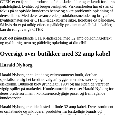
CTEK er en førende producent af elbil-ladekabler og er kendt for deres
pålidelighed, kvalitet og brugervenlighed. Virksomheden har et stærkt
fokus på at opfylde kundernes behov og sikre problemfri opladning af
deres elbiler. Med deres avancerede produktionsmetoder og brug af
kvalitetsmaterialer er CTEK-ladekablerne sikre, holdbare og pålidelige.
Så hvis du er på udkig efter en pålidelig producent af elbil-ladekabler,
kan du roligt vælge CTEK.
Køb det pågældende CTEK-ladekabel med 32 amp opladningseffekt
og nyd hurtig, nem og pålidelig opladning af din elbil!
Oversigt over butikker med 32 amp kabel
Harald Nyborg
Harald Nyborg er en kendt og velrenommeret butik, der har
specialiseret sig i et bredt udvalg af byggematerialer, værktøj og
elektronik. Butikken blev grundlagt i 1904 og har siden da været en
vigtig spiller på markedet. Kundeanmeldelser roser Harald Nyborg for
deres brede sortiment, konkurrencedygtige priser og fremragende
kundeservice.
Harald Nyborg er et ideelt sted at finde 32 amp kabel. Deres sortiment
er omfattende og inkluderer produkter fra forskellige brands og