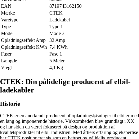
EAN
8719743162150
Mærke
CTEK
Varetype
Ladekabel
Type
Type 1
Mode
Mode 3
Opladningseffekt Amp
32 Amp
Opladningseffekt KWh
7,4 KWh
Faser
Fase 1
Længde
5 Meter
Vægt
4,1 Kg
CTEK: Din pålidelige producent af elbil-
ladekabler
Historie
CTEK er en anerkendt producent af opladningsløsninger til elbiler med
en lang og imponerende historie. Virksomheden blev grundlagt i XX
og har siden da været fokuseret på design og produktion af
kvalitetsprodukter til elbil-industrien. Med årtiers erfaring og ekspertise
har CTEK positioneret sig som en betroet og pålidelig producent.