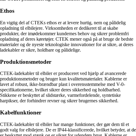
Ethos
En vigtig del af CTEKs ethos er at levere hurtig, nem og pålidelig
opladning til elbilejere. Virksomheden er dedikeret til at skabe
produkter, der imødekommer kundernes behov og sikrer problemfri
opladning af deres køretøjer. CTEK mener også på at bruge de bedste
materialer og de nyeste teknologiske innovationer for at sikre, at deres
ladekabler er sikre, holdbare og pålidelige.
Produktionsmetoder
CTEK-ladekabler til elbiler er produceret ved hjælp af avancerede
produktionsmetoder og bruger kun kvalitetsmaterialer. Kablerne er
lavet af robust, ikke-brændbar plast i overensstemmelse med V-0-
specifikationerne, hvilket sikrer deres sikkerhed og holdbarhed.
Stikkene er beskyttet af slidstærke, varmefordelende, syntetiske
harpikser, der forhindrer revner og sikrer brugernes sikkerhed.
Kabelfunktioner
CTEK-ladekabler til elbiler har mange funktioner, der gør dem til et
godt valg for elbilejere. De er IP44-klassificerede, hvilket betyder, at de
er beskyttet mod stænk og er sikret for udendørs brug. Kablerne er