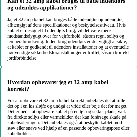
Kan et 32 amp kabel bruges til både indendørs
og udendørs applikationer?
Ja, et 32 amp kabel kan bruges både indendørs og udendørs,
afhængigt af dens specifikationer og beskyttelsesniveau. Hvis
kablet er designet til udendørs brug, vil det være mere
modstandsdygtigt over for vejrforhold, såsom regn, sollys og
temperaturudsving. Inden brug udendørs er det vigtigt at sikre,
at kablet er godkendt til udendørs installationer og at eventuelle
nødvendige sikkerhedsforanstaltninger er truffet, såsom korrekt
jordforbindelse.
Hvordan opbevarer jeg et 32 amp kabel
korrekt?
For at opbevare et 32 amp kabel korrekt anbefales det at rulle
det op i en løs sløjfe og undgå at vride eller bøje det for meget.
Det er bedst at opbevare kablet på en tør og sikker plads, væk
fra direkte sollys eller varmekilder, der kan forårsage skade på
kabelisoleringen. Det anbefales også at beskytte kablet mod
støv eller snavs ved hjælp af en passende opbevaringspose eller
kabelholder.