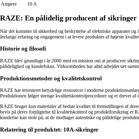
Ampere
10 A
RAZE: En pålidelig producent af sikringer t
Når det kommer til sikkerhed og beskyttelse af elektriske apparater og i
årelange erfaring og engagement i at levere produkter af højeste kvali
Historie og filosofi
RAZE blev grundlagt i år 2000 med en mission om at producere sikring
pålidelighed og kundefokus. Virksomheden har altid arbejdet tæt samme
Produktionsmetoder og kvalitetskontrol
RAZE har investeret betydelige ressourcer i moderne produktionsanlæg og 
Produktionen følger strenge kvalitetskontrolprocedurer og er drevet af 
RAZE bruger kun materialer af bedste kvalitet til fremstillingen af dere
bevis på deres forpligtelse til kvalitetskontrol og produktforsikrin
kunderne kan stole på, at de modtager autentiske og pålidelige produkte
Relatering til produktet: 10A-sikringer