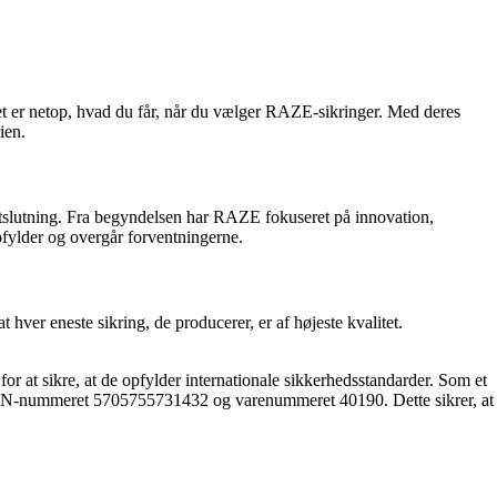
g det er netop, hvad du får, når du vælger RAZE-sikringer. Med deres
ien.
tslutning. Fra begyndelsen har RAZE fokuseret på innovation,
pfylder og overgår forventningerne.
 hver eneste sikring, de producerer, er af højeste kvalitet.
or at sikre, at de opfylder internationale sikkerhedsstandarder. Som et
m EAN-nummeret 5705755731432 og varenummeret 40190. Dette sikrer, at