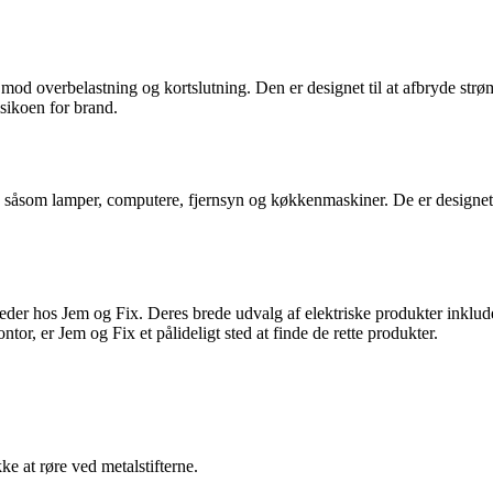
øb mod overbelastning og kortslutning. Den er designet til at afbryde st
sikoen for brand.
er, såsom lamper, computere, fjernsyn og køkkenmaskiner. De er designet
eder hos Jem og Fix. Deres brede udvalg af elektriske produkter inklude
ntor, er Jem og Fix et pålideligt sted at finde de rette produkter.
ke at røre ved metalstifterne.