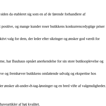
en da etableret sig som en af de førende forhandlere af
lt positive, og mange kunder roser butikkens konkurrencedygtige priser
aktivt valg for dem, der leder efter sikringer og ønsker god værdi for
rne, har Bauhaus opnået anerkendelse for sin store butiksoplevelse og
itive og fremhæver butikkens omfattende udvalg og ekspertise hos
der ønsker alt-under-ét-tag-løsninger og en bred vifte af valgmuligheder.
veartikler af høj kvalitet.