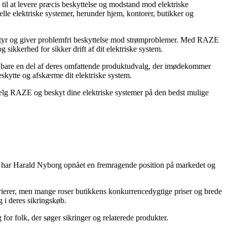
til at levere præcis beskyttelse og modstand mod elektriske
lle elektriske systemer, herunder hjem, kontorer, butikker og
dstyr og giver problemfri beskyttelse mod strømproblemer. Med RAZE
 sikkerhed for sikker drift af dit elektriske system.
er bare en del af deres omfattende produktudvalg, der imødekommer
eskytte og afskærme dit elektriske system.
 Vælg RAZE og beskyt dine elektriske systemer på den bedst mulige
04 har Harald Nyborg opnået en fremragende position på markedet og
rierer, men mange roser butikkens konkurrencedygtige priser og brede
 i deres sikringskøb.
or folk, der søger sikringer og relaterede produkter.