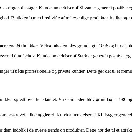
0A sikringer, du søger. Kundeanmeldelser af Silvan er generelt positiv
ighed. Butikken har en bred vifte af miljøvenlige produkter, hvilket gør 
e end 60 butikker. Virksomheden blev grundlagt i 1896 og har etabler
r passer til dine behov. Kundeanmeldelser af Stark er generelt positive,
inger til både professionelle og private kunder. Dette gør det til et frem
ker spredt over hele landet. Virksomheden blev grundlagt i 1986 og h
, som beskrevet i dine nøgleord. Kundeanmeldelser af XL Byg er generel
dem indblik i de nyeste trends og produkter. Dette gør det til et attrak