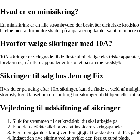
Hvad er en minisikring?
En minisikring er en lille strømbryder, der beskytter elektriske kredsl
hjælpe med at forhindre skader på apparater og kabler samt minimere ri
Hvorfor vælge sikringer med 10A?
10A sikringer er velegnede til de fleste almindelige elektriske apparat
forekomme, når flere apparater er tilsluttet på samme kredsløb.
Sikringer til salg hos Jem og Fix
Hvis du er på udkig efter 10A sikringer, kan du finde et væld af muligh
strømstyrker. Uanset om du har brug for sikringer til dit hjem eller dit ko
Vejledning til udskiftning af sikringer
Sluk for strømmen til det kredsløb, du skal arbejde på.
Find den defekte sikring ved at inspicere sikringspanelet.
Fjern den gamle sikring ved forsigtigt at trække den ud. Pas på ik
Indsæt den nye sikring ved at trykke den forsigtigt på plads.