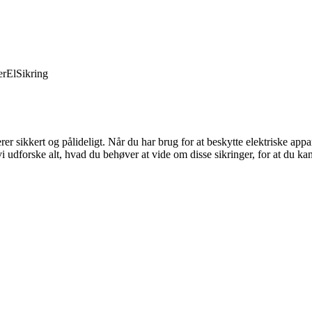
er
El
Sikring
erer sikkert og pålideligt. Når du har brug for at beskytte elektriske app
 udforske alt, hvad du behøver at vide om disse sikringer, for at du ka