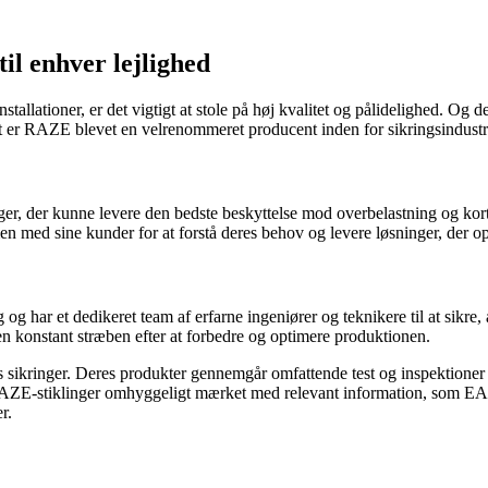
il enhver lejlighed
nstallationer, er det vigtigt at stole på høj kvalitet og pålidelighed. O
tet er RAZE blevet en velrenommeret producent inden for sikringsindustr
er, der kunne levere den bedste beskyttelse mod overbelastning og kor
n med sine kunder for at forstå deres behov og levere løsninger, der o
har et dedikeret team af erfarne ingeniører og teknikere til at sikre, at
en konstant stræben efter at forbedre og optimere produktionen.
s sikringer. Deres produkter gennemgår omfattende test og inspektioner f
g er RAZE-stiklinger omhyggeligt mærket med relevant information, so
r.