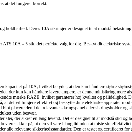
e, at det fungerer korrekt.
 holdbarhed. Deres 10A sikringer er designet til at modstå belastning o
ger ATS 10A – 5 stk. det perfekte valg for dig. Beskyt dit elektriske sys
ekapacitet på 10A, hvilket betyder, at den kan håndtere større strømstyr
, der kun kan håndtere lavere ampere, er denne minisikring mere alsidig
erkendte mærke RAZE, hvilket garanterer høj kvalitet og pålidelighed. De
 at det vil fungere effektivt og beskytte dine elektriske apparater mod 
 blot placere den i det relevante sikringspanel eller sikringsholder og sik
roduktet uden besvær.
erialer, der sikrer en lang levetid. Det er designet til at modstå slid og be
 være sikker på, at den vil vare i lang tid uden at miste sin effektivitet
er alle relevante sikkerhedsstandarder. Den er testet og certificeret for