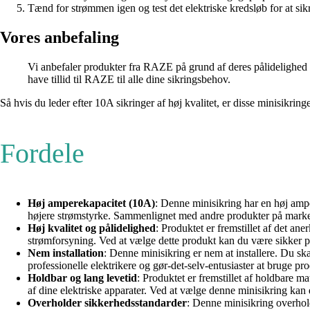
Tænd for strømmen igen og test det elektriske kredsløb for at sikr
Vores anbefaling
Vi anbefaler produkter fra RAZE på grund af deres pålidelighed og
have tillid til RAZE til alle dine sikringsbehov.
Så hvis du leder efter 10A sikringer af høj kvalitet, er disse minisikrin
Fordele
Høj amperekapacitet (10A)
: Denne minisikring har en høj amper
højere strømstyrke. Sammenlignet med andre produkter på markedet
Høj kvalitet og pålidelighed
: Produktet er fremstillet af det an
strømforsyning. Ved at vælge dette produkt kan du være sikker på,
Nem installation
: Denne minisikring er nem at installere. Du skal
professionelle elektrikere og gør-det-selv-entusiaster at bruge p
Holdbar og lang levetid
: Produktet er fremstillet af holdbare mat
af dine elektriske apparater. Ved at vælge denne minisikring kan du
Overholder sikkerhedsstandarder
: Denne minisikring overhold