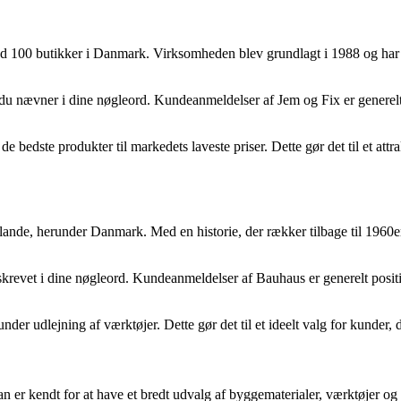
00 butikker i Danmark. Virksomheden blev grundlagt i 1988 og har sid
r, du nævner i dine nøgleord. Kundeanmeldelser af Jem og Fix er genere
e bedste produkter til markedets laveste priser. Dette gør det til et attr
lande, herunder Danmark. Med en historie, der rækker tilbage til 1960e
beskrevet i dine nøgleord. Kundeanmeldelser af Bauhaus er generelt pos
er udlejning af værktøjer. Dette gør det til et ideelt valg for kunder, 
er kendt for at have et bredt udvalg af byggematerialer, værktøjer og ha