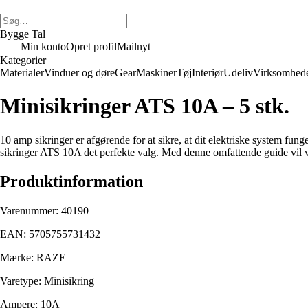
Bygge Tal
Min konto
Opret profil
Mailnyt
Kategorier
Materialer
Vinduer og døre
Gear
Maskiner
Tøj
Interiør
Udeliv
Virksomhed
Minisikringer ATS 10A – 5 stk.
10 amp sikringer er afgørende for at sikre, at dit elektriske system fung
sikringer ATS 10A det perfekte valg. Med denne omfattende guide vil vi
Produktinformation
Varenummer: 40190
EAN: 5705755731432
Mærke: RAZE
Varetype: Minisikring
Ampere: 10A