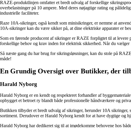
RAZE-produktlinjen omfatter et bredt udvalg af forskellige sikringsprod
overbelastninger på 10 ampere. Med deres nøjagtige rating og pålidelig
industrielle faciliteter.
Raze 10A-sikringer, også kendt som minisikringer, er nemme at anvend
10A-sikringer kan du være sikker på, at dine elektriske apparater er besk
Som en førende producent af sikringer er RAZE forpligtet til at levere
forskellige behov og krav inden for elektrisk sikkerhed. Når du vælger 
Så næste gang du har brug for sikringsløsninger, kan du stole på RAZE 
måde!
En Grundig Oversigt over Butikker, der ti
Harald Nyborg
Harald Nyborg er en kendt og respekteret forhandler af byggemateriale
opbygget et betroet ry blandt både professionelle håndværkere og privat
Butikken tilbyder et bredt udvalg af sikringer, herunder 10A sikringe
sortiment. Derudover er Harald Nyborg kendt for at have dygtige og hjæ
Harald Nyborg har dedikeret sig til at imødekomme behovene hos både pro