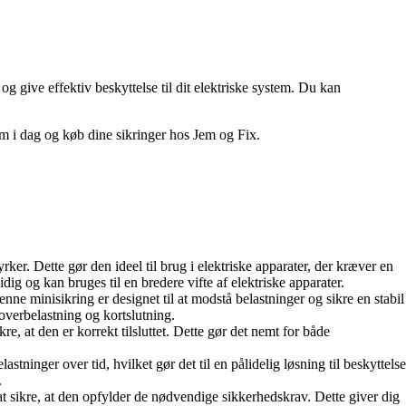
g give effektiv beskyttelse til dit elektriske system. Du kan
tem i dag og køb dine sikringer hos Jem og Fix.
ker. Dette gør den ideel til brug i elektriske apparater, der kræver en
 og kan bruges til en bredere vifte af elektriske apparater.
nne minisikring er designet til at modstå belastninger og sikre en stabil
overbelastning og kortslutning.
re, at den er korrekt tilsluttet. Dette gør det nemt for både
lastninger over tid, hvilket gør det til en pålidelig løsning til beskyttelse
.
 at sikre, at den opfylder de nødvendige sikkerhedskrav. Dette giver dig