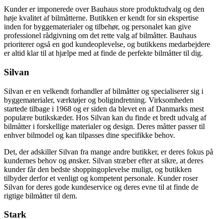
Kunder er imponerede over Bauhaus store produktudvalg og den
høje kvalitet af bilmåtterne. Butikken er kendt for sin ekspertise
inden for byggematerialer og tilbehør, og personalet kan give
professionel rådgivning om det rette valg af bilmåtter. Bauhaus
prioriterer også en god kundeoplevelse, og butikkens medarbejdere
er altid klar til at hjælpe med at finde de perfekte bilmåtter til dig.
Silvan
Silvan er en velkendt forhandler af bilmåtter og specialiserer sig i
byggematerialer, værktøjer og boligindretning. Virksomheden
startede tilbage i 1968 og er siden da blevet en af Danmarks mest
populære butikskæder. Hos Silvan kan du finde et bredt udvalg af
bilmåtter i forskellige materialer og design. Deres måtter passer til
enhver bilmodel og kan tilpasses dine specifikke behov.
Det, der adskiller Silvan fra mange andre butikker, er deres fokus på
kundernes behov og ønsker. Silvan stræber efter at sikre, at deres
kunder får den bedste shoppingoplevelse muligt, og butikken
tilbyder derfor et venligt og kompetent personale. Kunder roser
Silvan for deres gode kundeservice og deres evne til at finde de
rigtige bilmåtter til dem.
Stark