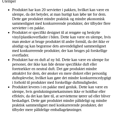
Ulemper
Produktet har kun 20 servietter i pakken, hvilket kan være en
ulempe, da det betyder, at man hurtigt kan løbe tør for dem.
Dette gør produktet mindre praktisk og mindre økonomisk
sammenlignet med konkurrerende produkter, der tilbyder flere
servietter i en pakke.
Produktet er specifikt designet til at rengøre og beskytte
vinyl/plastikoverflader i bilen. Dette kan være en ulempe, hvis
man ønsker at bruge produktet til andre formål, da det ikke er
alsidigt og kan begrænse dets anvendelighed sammenlignet
med konkurrerende produkter, der kan bruges på forskellige
overflader.
Produktet har en duft af ny bil. Dette kan være en ulempe for
personer, der ikke kan lide denne specifikke duft eller
foretrækker en neutral duft. Det gør produktet mindre
attraktivt for dem, der ønsker en mere diskret eller personlig
duftoplevelse, hvilket kan gøre det mindre konkurrencedygtigt
i forhold til produkter med forskellige duftmuligheder.
Produktet leveres i en pakke med genluk. Dette kan være en
ulempe, hvis genlukningsmekanismen ikke er holdbar eller
effektiv, da det kan føre til, at servietterne tørrer ud eller bliver
beskadiget. Dette gør produktet mindre pålideligt og mindre
praktisk sammenlignet med konkurrerende produkter, der
tilbyder mere pålidelige emballageløsninger.