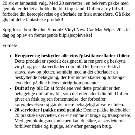
20 stk et fantastisk valg. Med 20 servietter i en bekvem pakke med
genluk, er det let at holde din bil i top stand. Duften af ny bil vil
forbedre din køreoplevelse og efterlade en frisk atmosfære. Gå ikke
glip af dette fantastiske produkt!
Sørg for at bestille dine Simoniz Vinyl New Car Mat Wipes 20 stk i
dag og oplev en fremragende bilplejeoplevelse!
Fordele
Rengører og beskytter alle vinyl/plastikoverflader i bilen
:
Dette produkt er specielt designet til at rengøre og beskytte
vinyl- og plastikoverflader i din bil. Det fjerner effektivt
snavs, støv og pletter, samtidig med at det efterlader en
beskyttende belægning, der forhindrer skader og forlænger
levetiden på dine bilens interiørkomponenter.
Duft af ny bil
: En af fordelene ved dette produkt er den
behagelige duft af ny bil, som det efterlader i din bil. Duften
giver en frisk og ren fornemmelse, der forbedrer
køreoplevelsen og gør det mere behageligt at være i bilen.
20 servietter i pakke med genluk
: Denne pakke indeholder
20 praktiske servietter, der er nemme at bruge og transportere.
Med genlukningsmekanismen kan du sikre, at servietterne
forbliver friske og fugtige, selv efter gentagen brug.