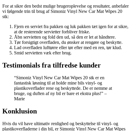
For at sikre den bedst mulige brugeroplevelse og resultater, anbefaler
vi følgende trin til brug af Simoniz Vinyl New Car Mat Wipes 20
stk:
Fjern en serviet fra pakken og luk pakken tæt igen for at sikre,
at de resterende servietter forbliver friske.
Åbn servietten og fold den ud, så den er let at håndtere.
Tør forsigtigt overfladen, du ønsker at rengøre og beskytte.
Lad overfladen lufttørre eller tør efter med en ren, tør klud.
Smid servietten væk efter brug.
Testimonials fra tilfredse kunder
“Simoniz Vinyl New Car Mat Wipes 20 stk er en
fantastisk løsning til at holde mine bils vinyl- og
plastikoverflader rene og beskyttede. De er nemme at
bruge, og duften af ny bil er bare et ekstra plus!” –
Marie
Konklusion
Hvis du vil have ultimativ renlighed og beskyttelse til vinyl- og
plastikoverfladerne i din bil, er Simoniz Vinyl New Car Mat Wipes