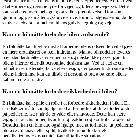
tekstilmåtter har en tendens til at have en støjreducerende effekt ved
at absorbere og dæmpe lyde fra vejen og bilens bevægelser. Dette
kan skabe en mere behagelig og stille køreoplevelse. Dog kan
gummi- og plastmåtter også give en vis form for støjisolering, da de
skaber et ekstra lag mellem bilens gulvbelægning og vejen.
Kan en bilmåtte forbedre bilens udseende?
En bilmåtte kan hjælpe med at forbedre bilens udseende ved at give
en mere organiseret og pæn indretning. Mange bilmodeller leveres
med standardmåtter, der er neutrale og måske ikke passer godt til
bilens interiør eller dit personlige designsmag. Ved at vælge en
bilmåtte i et materiale, farve eller design, der passer til din smag eller
bilens indretning, kan du tilføje et personligt præg og gøre bilens
kabine mere attraktiv.
Kan en bilmåtte forbedre sikkerheden i bilen?
En bilmåtte kan spille en rolle i at forbedre sikkerheden i bilen. En
skridsikker måtte kan hjælpe med at forhindre, at dine fødder glider
på pedalerne, især når de er våde eller snavsede. Dette kan være
vigtigt i nødsituationer, hvor hurtig reaktion og kontrol er afgørende.
Desuden kan en bilmåtte også hjælpe med at forhindre, at pedalerne
blokeres af snavs eller spild, hvilket kan hindre korrekt
pedalbetjening og potentielt føre til farlige situationer.