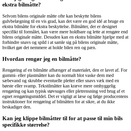
ekstra bilmåtte?
Selvom bilens originale måtte ofte kan beskytte bilens
gulvbelægning til en vis grad, kan det være en god idé at bruge en
ekstra bilmåtte for ekstra beskyttelse. Bilmåtter, der er designet
specifikt til formålet, kan være mere holdbare og lette at rengøre end
bilens originale måtte. Desuden kan en ekstra bilmåtte hjælpe med at
forhindre snavs og spild i at samle sig på bilens originale måtte,
hvilket gør det nemmere at holde bilen ren og pæn.
Hvordan rengør jeg en bilmåtte?
Rengøring af en bilmåtte afhænger af materialet, den er lavet af. For
gummi- eller plastmåtter kan du normalt blot vaske dem med
sæbevand og skrubbe eventuelle pletter eller snavs væk med en
børste eller svamp. Tekstilmåtter kan kræve mere omhyggelig
rengøring og kan typisk støvsuges eller pletrensning ved brug af et
egnet rengøringsmiddel. Det er vigtigt at læse og følge producentens
instruktioner for rengøring af bilmåtten for at sikre, at du ikke
beskadiger den.
Kan jeg klippe bilmåtter til for at passe til min bils
specifikke størrelse?