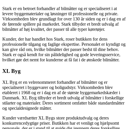
Stark er en betroet forhandler af bilmåtter og er specialiseret i at
levere byggematerialer og løsninger til professionelle og private.
Virksomheden blev grundlagt for over 130 år siden og er i dag en af
de førende spillere på markedet. Stark tilbyder et bredt udvalg af
bilmåtter af høj kvalitet, der passer til alle typer køretøjer.
Kunder, der har handlet hos Stark, roser butikken for dens
professionelle tilgang og faglige ekspertise. Personalet er kyndigt og
kan give råd om, hvilke bilmåtter der passer bedst til dine behov.
Stark er også kendt for sin pålidelighed og gode leveringsservice,
hvilket gør det nemt for kunderne at få fat i de ønskede bilmåtter.
XL Byg
XL Byg er en velrenommeret forhandler af bilmåtter og er
specialiseret i byggevarer og boligudstyr. Virksomheden blev
etableret i 1968 og er i dag en af de største byggemarkedskæder i
Danmark. XL Byg tilbyder et bredt udvalg af bilmåtter i forskellige
stilarter og materialer. Deres sortiment omfatter både standardmåtter
og specialdesignede måtter.
Kunder værdsætter XL Bygs store produktudvalg og deres
konkurrencedygtige priser. Butikken har et venligt og hjælpsomt
personale, der er i stand til at guide dig igennem deres forskellige