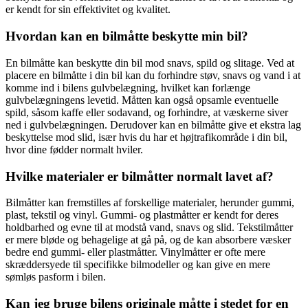
er kendt for sin effektivitet og kvalitet.
Hvordan kan en bilmåtte beskytte min bil?
En bilmåtte kan beskytte din bil mod snavs, spild og slitage. Ved at
placere en bilmåtte i din bil kan du forhindre støv, snavs og vand i at
komme ind i bilens gulvbelægning, hvilket kan forlænge
gulvbelægningens levetid. Måtten kan også opsamle eventuelle
spild, såsom kaffe eller sodavand, og forhindre, at væskerne siver
ned i gulvbelægningen. Derudover kan en bilmåtte give et ekstra lag
beskyttelse mod slid, især hvis du har et højtrafikområde i din bil,
hvor dine fødder normalt hviler.
Hvilke materialer er bilmåtter normalt lavet af?
Bilmåtter kan fremstilles af forskellige materialer, herunder gummi,
plast, tekstil og vinyl. Gummi- og plastmåtter er kendt for deres
holdbarhed og evne til at modstå vand, snavs og slid. Tekstilmåtter
er mere bløde og behagelige at gå på, og de kan absorbere væsker
bedre end gummi- eller plastmåtter. Vinylmåtter er ofte mere
skræddersyede til specifikke bilmodeller og kan give en mere
sømløs pasform i bilen.
Kan jeg bruge bilens originale måtte i stedet for en