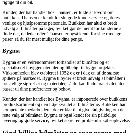
rigtige til din bil.
Kunder, der har handlet hos Thansen, er fulde af lovord om
butikken. Thansen er kendt for sin gode kundeservice og deres
venlige og hjælpsomme personale. Butikken har altid et bredt
udvalg af bilmåtter på lager, hvilket gør det nemt for kunderne at
finde det, de leder efter. Thansen er også kendt for sine rimelige
priser, så du får mest muligt for dine penge.
Bygma
Bygma er en velrenommeret forhandler af bilmåtter og er
specialiseret i byggematerialer og tilbehør til byggeprojekter.
Virksomheden blev etableret i 1952 og er i dag en af de største
spillere på markedet. Bygma tilbyder et bredt udvalg af bilmåtter i
forskellige størrelser og materialer, så du kan finde præcis det, der
passer til dine præferencer og behov.
Kunder, der har handlet hos Bygma, er imponerede over butikkens
produktsortiment og den høje kvalitet af bilmåtterne. Butikken har
kompetente medarbejdere, der er klar til at give rådgivning om det
rette valg af bilmåtter. Bygma er også kendt for sin pålidelige
levering og gode service, hvilket sikrer en problemfri købsoplevelse.
Find billige bilmåtter og spar penge med