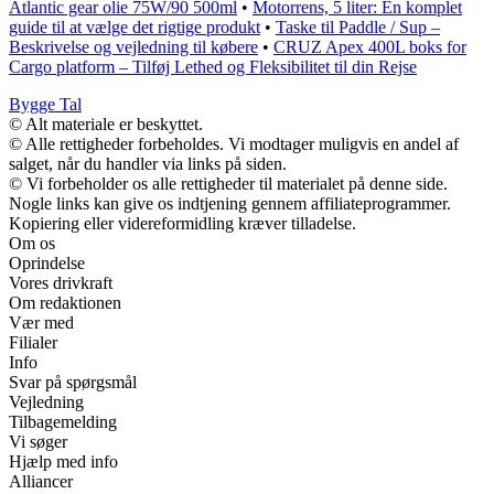
Atlantic gear olie 75W/90 500ml
•
Motorrens, 5 liter: En komplet
guide til at vælge det rigtige produkt
•
Taske til Paddle / Sup –
Beskrivelse og vejledning til købere
•
CRUZ Apex 400L boks for
Cargo platform – Tilføj Lethed og Fleksibilitet til din Rejse
Bygge Tal
© Alt materiale er beskyttet.
© Alle rettigheder forbeholdes. Vi modtager muligvis en andel af
salget, når du handler via links på siden.
© Vi forbeholder os alle rettigheder til materialet på denne side.
Nogle links kan give os indtjening gennem affiliateprogrammer.
Kopiering eller videreformidling kræver tilladelse.
Om os
Oprindelse
Vores drivkraft
Om redaktionen
Vær med
Filialer
Info
Svar på spørgsmål
Vejledning
Tilbagemelding
Vi søger
Hjælp med info
Alliancer