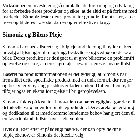
Virksomheden investerer også i omfattende forskning og udvikling
for at forbedre deres produkter og sikre, at de altid er på forkant med
markedet. Simoniz tester deres produkter grundigt for at sikre, at de
lever op til deres høje standarder og er effektive i brug.
Simoniz og Bilens Pleje
Simoniz har specialiseret sig i bilplejeprodukter og tilbyder et bredt
udvalg af løsninger til rengøring, beskyttelse og vedligeholdelse af
biler. Deres produkter er designet til at give bilisterne en problemfri
oplevelse og sikre, at deres køretøjer bevarer deres glans og finish.
Baseret på produktinformationen er det tydeligt, at Simoniz har
fremstillet dette specifikke produkt med en unik formel, der rengør
og beskytter vinyl- og plastikoverflader i bilen. Duften af en ny bil
tilføjer også en ekstra fornøjelse til brugeroplevelsen.
Simoniz fokus på kvalitet, innovation og bæredygtighed gør dem til
det ideelle valg inden for bilplejeprodukter. Deres årelange erfaring
og dedikation til at imødekomme kundernes behov har gjort dem til
en favorit blandt bilister over hele verden.
Hvis du leder efter et pålideligt mærke, der kan opfylde dine
bilplejebehov, er Simoniz det ideelle valg.