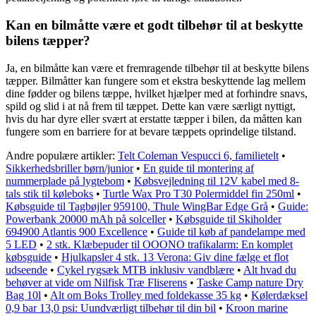
Kan en bilmåtte være et godt tilbehør til at beskytte
bilens tæpper?
Ja, en bilmåtte kan være et fremragende tilbehør til at beskytte bilens
tæpper. Bilmåtter kan fungere som et ekstra beskyttende lag mellem
dine fødder og bilens tæppe, hvilket hjælper med at forhindre snavs,
spild og slid i at nå frem til tæppet. Dette kan være særligt nyttigt,
hvis du har dyre eller svært at erstatte tæpper i bilen, da måtten kan
fungere som en barriere for at bevare tæppets oprindelige tilstand.
Andre populære artikler:
Telt Coleman Vespucci 6, familietelt
•
Sikkerhedsbriller børn/junior
•
En guide til montering af
nummerplade på lygtebom
•
Købsvejledning til 12V kabel med 8-
tals stik til køleboks
•
Turtle Wax Pro T30 Polermiddel fin 250ml
•
Købsguide til Tagbøjler 959100, Thule WingBar Edge Grå
•
Guide:
Powerbank 20000 mAh på solceller
•
Købsguide til Skiholder
694900 Atlantis 900 Excellence
•
Guide til køb af pandelampe med
5 LED
•
2 stk. Klæbepuder til OOONO trafikalarm: En komplet
købsguide
•
Hjulkapsler 4 stk. 13 Verona: Giv dine fælge et flot
udseende
•
Cykel rygsæk MTB inklusiv vandblære
•
Alt hvad du
behøver at vide om Nilfisk Træ Fliserens
•
Taske Camp nature Dry
Bag 10l
•
Alt om Boks Trolley med foldekasse 35 kg
•
Kølerdæksel
0,9 bar 13,0 psi: Uundværligt tilbehør til din bil
•
Kroon marine