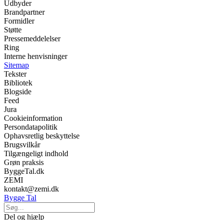
Udbyder
Brandpartner
Formidler
Støtte
Pressemeddelelser
Ring
Interne henvisninger
Sitemap
Tekster
Bibliotek
Blogside
Feed
Jura
Cookieinformation
Persondatapolitik
Ophavsretlig beskyttelse
Brugsvilkår
Tilgængeligt indhold
Grøn praksis
ByggeTal.dk
ZEMI
kontakt@zemi.dk
Bygge Tal
Del og hjælp