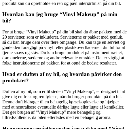
produkt kan du opretholde en ren og pæn interiørfinish på din bil.
Hvordan kan jeg bruge “Vinyl Makeup” på min
bil?
For at bruge “Vinyl Makeup” på din bil skal du åbne pakken med de
20 servietter, som er inkluderet. Servietterne er pakket med genluk,
så du kan bruge dem over flere omgange. Du kan tage en serviet og
gnide den forsigtigt på vinyl- eller plastikoverfladerne i din bil for at
fjerne snavs og støv. Du kan bruge produktet på instrumentbrættet,
dørpanelerne, sæderne og andre relevante områder. Det er vigtigt at
følge instruktionerne på pakken for at opnå de bedste resultater.
Hvad er duften af ny bil, og hvordan påvirker den
produktet?
Duften af ny bil, som er til stede i “Vinyl Makeup”, er designet til at
give dig en frisk og ren følelse, når du bruger produktet på din bil.
Denne duft bidrager til en behagelig kørselsoplevelse og hjælper
med at neutralisere eventuelle dårlige lugte eller lugte af kemikalier.
Det gør brugen af “Vinyl Makeup” mere behagelig og
tilfredsstillende, da bilen efterlades med en behagelig aroma.
Hvor mange servietter er der i en pakke med “Vinyl