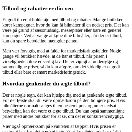
Tilbud og rabatter er din ven
Et godt tip er at holde øje med tilbud og rabatter. Mange butikker
kører kampagner, hvor du kan få bilmåtter til en nedsat pris. Det kan
være på grund af sæsonudsalg, messepriser eller bare en generel
kampagne. Ved at vælge at købe dine bilmåtter, når der er tilbud,
kan du spare betydelige mængder penge.
Men vær forsigtig med at falde for markedsføringsfælder. Nogle
gange vil butikker hævde, at de har et tilbud, når prisen i
virkeligheden ikke er særlig lav. Det er vigtigt at undersøge og
sammenligne priser, så du kan afgøre, om det virkelig er et godt
tilbud eller bare et smart markedsføringstrick.
Hvordan genkender du ægte tilbud?
Der er nogle tegn, der kan hjælpe dig med at genkende ægte tilbud.
For det første skal du være opmærksom på den tidligere pris. Hvis
bilmåtterne normalt sælges til en bestemt pris, og nu er nedsat
betydeligt, kan det være et ægte tilbud. Du kan også sammenligne
priser med andre butikker for at se, om det er konkurrencedygtigt.
Vær også opmærksom på kvaliteten af ​​tæppet. Hvis prisen er
ekstremt lav, kan det være et tegn på, at kvaliteten også er dårlig.