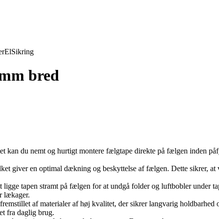
er
El
Sikring
18mm bred
 kan du nemt og hurtigt montere fælgtape direkte på fælgen inden påfyl
et giver en optimal dækning og beskyttelse af fælgen. Dette sikrer, at
 at ligge tapen stramt på fælgen for at undgå folder og luftbobler unde
r lækager.
remstillet af materialer af høj kvalitet, der sikrer langvarig holdbarhed o
t fra daglig brug.