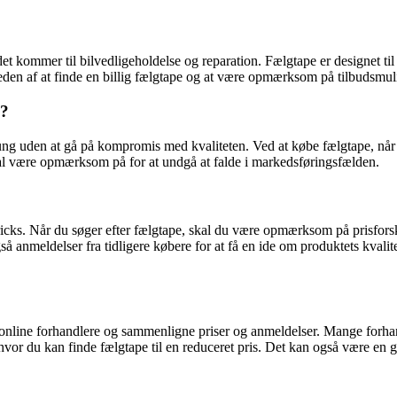
t kommer til bilvedligeholdelse og reparation. Fælgtape er designet til
gheden af at finde en billig fælgtape og at være opmærksom på tilbudsmul
d?
ung uden at gå på kompromis med kvaliteten. Ved at købe fælgtape, når d
 skal være opmærksom på for at undgå at falde i markedsføringsfælden.
tricks. Når du søger efter fælgtape, skal du være opmærksom på prisfor
 anmeldelser fra tidligere købere for at få en ide om produktets kvalitet
e online forhandlere og sammenligne priser og anmeldelser. Mange forha
or du kan finde fælgtape til en reduceret pris. Det kan også være en god