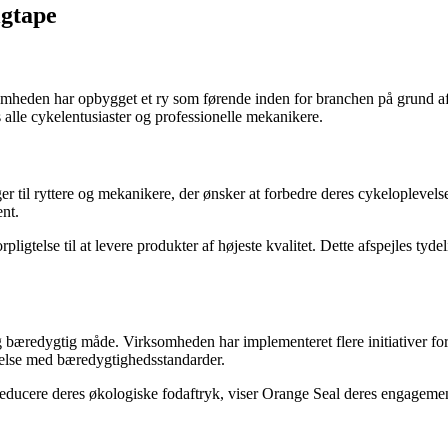
lgtape
omheden har opbygget et ry som førende inden for branchen på grund af 
alle cykelentusiaster og professionelle mekanikere.
r til ryttere og mekanikere, der ønsker at forbedre deres cykeloplevel
ent.
ligtelse til at levere produkter af højeste kvalitet. Dette afspejles tydel
 og bæredygtig måde. Virksomheden har implementeret flere initiativer 
mmelse med bæredygtighedsstandarder.
ducere deres økologiske fodaftryk, viser Orange Seal deres engagement 