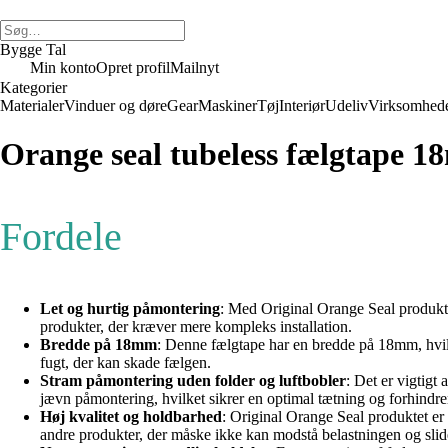
Bygge Tal
Min konto
Opret profil
Mailnyt
Kategorier
Materialer
Vinduer og døre
Gear
Maskiner
Tøj
Interiør
Udeliv
Virksomhed
Orange seal tubeless fælgtape 
Fordele
Let og hurtig påmontering
: Med Original Orange Seal produktet
produkter, der kræver mere kompleks installation.
Bredde på 18mm
: Denne fælgtape har en bredde på 18mm, hvilk
fugt, der kan skade fælgen.
Stram påmontering uden folder og luftbobler
: Det er vigtigt
jævn påmontering, hvilket sikrer en optimal tætning og forhindre
Høj kvalitet og holdbarhed
: Original Orange Seal produktet er f
andre produkter, der måske ikke kan modstå belastningen og slide