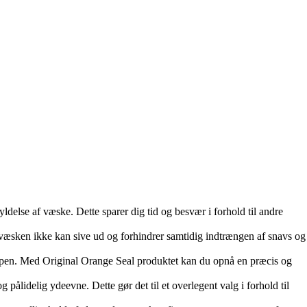
delse af væske. Dette sparer dig tid og besvær i forhold til andre
 væsken ikke kan sive ud og forhindrer samtidig indtrængen af snavs og
r tapen. Med Original Orange Seal produktet kan du opnå en præcis og
g pålidelig ydeevne. Dette gør det til et overlegent valg i forhold til