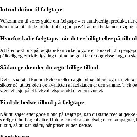
Introduktion til fælgtape
Velkommen til vores guide om fælgtape – et uundværligt produkt, når de
kan du få fat i dette produkt til en god pris? Lad os dykke ned i vigti
Hvorfor købe fælgtape, når det er billigt eller på tilbu
At få en god pris på fælgtape kan virkelig gøre en forskel i din pengep
pålidelig og effektiv løsning til dine fælge. Der er dog visse ting, du
Sådan genkender du ægte billige tilbud
Det er vigtigt at kunne skelne mellem ægte billige tilbud og marketing
sikker på, at længden og kvaliteten af fælgtapen er den samme. Tjek også
være et tegn på et lavkvalitetsprodukt eller en svindel.
Find de bedste tilbud på fælgtape
Når du søger efter gode tilbud på fælgtape, kan du starte med at tjekk
særlige tilbud og rabatter. Hold øje med sæsonudsalg eller kampagner, hv
tilbud, så du kan slå til, når prisen er den bedste.
Konklusion