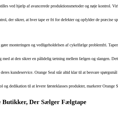
illes ved hjælp af avancerede produktionsmetoder og nøje kontrol. Virk
l, der sikrer, at hver tape er fri for defekter og opfylder de præcise sp
 gøre monteringen og vedligeholdelsen af cykelfælge problemfri. Tapen
dig med at den sikrer en pålidelig tætning mellem fælgen og slangen. De
deres kundeservice. Orange Seal står altid klar til at besvare spørgsmå
ol og dedikation til at levere førsteklasses produkter, markerer Orange S
 Butikker, Der Sælger Fælgtape