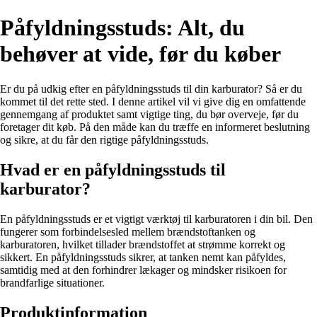
Påfyldningsstuds: Alt, du
behøver at vide, før du køber
Er du på udkig efter en påfyldningsstuds til din karburator? Så er du
kommet til det rette sted. I denne artikel vil vi give dig en omfattende
gennemgang af produktet samt vigtige ting, du bør overveje, før du
foretager dit køb. På den måde kan du træffe en informeret beslutning
og sikre, at du får den rigtige påfyldningsstuds.
Hvad er en påfyldningsstuds til
karburator?
En påfyldningsstuds er et vigtigt værktøj til karburatoren i din bil. Den
fungerer som forbindelsesled mellem brændstoftanken og
karburatoren, hvilket tillader brændstoffet at strømme korrekt og
sikkert. En påfyldningsstuds sikrer, at tanken nemt kan påfyldes,
samtidig med at den forhindrer lækager og mindsker risikoen for
brandfarlige situationer.
Produktinformation