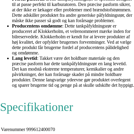
til at passe perfekt til karburatoren. Den præcise pasform sikrer,
at der ikke er lækager eller problemer med brændstofstrømmen.
Dette adskiller produktet fra andre generiske påfyldningsrør, der
måske ikke passer så godt og kan forårsage problemer.
Producentens omdømme
: Dette tankpåfyldningsrør er
produceret af Klokkerholm, et velrenommeret mærke inden for
bilreservedele. Klokkerholm er kendt for at levere produkter af
høj kvalitet, der opfylder brugernes forventninger. Ved at vælge
dette produkt får brugerne fordel af producentens pålidelighed
og omdømme.
Lang levetid
: Takket være det holdbare materiale og den
præcise pasform har dette tankpåfyldningsrør en lang levetid.
Det kan modstå ekstreme temperaturer, kemikalier og andre
påvirkninger, der kan forårsage skader på mindre holdbare
produkter. Denne langvarige ydeevne gør produktet overlegent
og sparer brugerne tid og penge på at skulle udskifte det hyppigt.
Specifikationer
Varenummer
999612400070