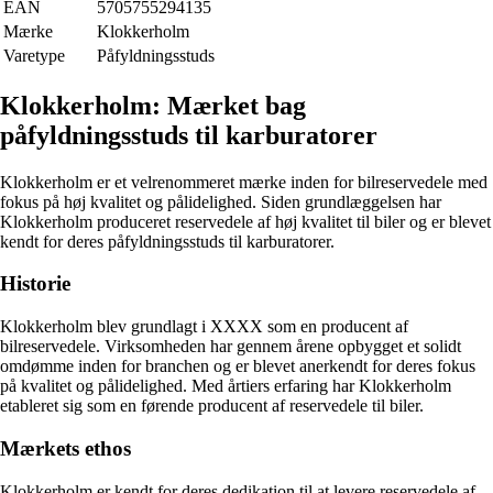
EAN
5705755294135
Mærke
Klokkerholm
Varetype
Påfyldningsstuds
Klokkerholm: Mærket bag
påfyldningsstuds til karburatorer
Klokkerholm er et velrenommeret mærke inden for bilreservedele med
fokus på høj kvalitet og pålidelighed. Siden grundlæggelsen har
Klokkerholm produceret reservedele af høj kvalitet til biler og er blevet
kendt for deres påfyldningsstuds til karburatorer.
Historie
Klokkerholm blev grundlagt i XXXX som en producent af
bilreservedele. Virksomheden har gennem årene opbygget et solidt
omdømme inden for branchen og er blevet anerkendt for deres fokus
på kvalitet og pålidelighed. Med årtiers erfaring har Klokkerholm
etableret sig som en førende producent af reservedele til biler.
Mærkets ethos
Klokkerholm er kendt for deres dedikation til at levere reservedele af