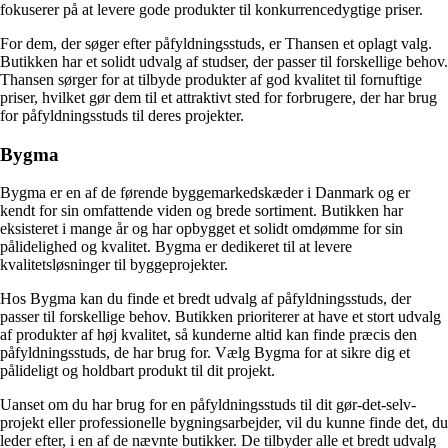
fokuserer på at levere gode produkter til konkurrencedygtige priser.
For dem, der søger efter påfyldningsstuds, er Thansen et oplagt valg.
Butikken har et solidt udvalg af studser, der passer til forskellige behov.
Thansen sørger for at tilbyde produkter af god kvalitet til fornuftige
priser, hvilket gør dem til et attraktivt sted for forbrugere, der har brug
for påfyldningsstuds til deres projekter.
Bygma
Bygma er en af de førende byggemarkedskæder i Danmark og er
kendt for sin omfattende viden og brede sortiment. Butikken har
eksisteret i mange år og har opbygget et solidt omdømme for sin
pålidelighed og kvalitet. Bygma er dedikeret til at levere
kvalitetsløsninger til byggeprojekter.
Hos Bygma kan du finde et bredt udvalg af påfyldningsstuds, der
passer til forskellige behov. Butikken prioriterer at have et stort udvalg
af produkter af høj kvalitet, så kunderne altid kan finde præcis den
påfyldningsstuds, de har brug for. Vælg Bygma for at sikre dig et
pålideligt og holdbart produkt til dit projekt.
Uanset om du har brug for en påfyldningsstuds til dit gør-det-selv-
projekt eller professionelle bygningsarbejder, vil du kunne finde det, du
leder efter, i en af de nævnte butikker. De tilbyder alle et bredt udvalg