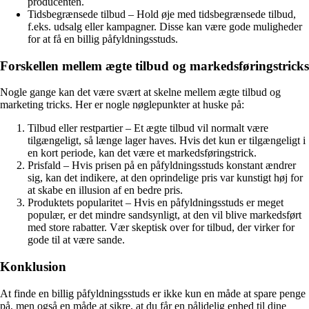
producenten.
Tidsbegrænsede tilbud – Hold øje med tidsbegrænsede tilbud,
f.eks. udsalg eller kampagner. Disse kan være gode muligheder
for at få en billig påfyldningsstuds.
Forskellen mellem ægte tilbud og markedsføringstricks
Nogle gange kan det være svært at skelne mellem ægte tilbud og
marketing tricks. Her er nogle nøglepunkter at huske på:
Tilbud eller restpartier – Et ægte tilbud vil normalt være
tilgængeligt, så længe lager haves. Hvis det kun er tilgængeligt i
en kort periode, kan det være et markedsføringstrick.
Prisfald – Hvis prisen på en påfyldningsstuds konstant ændrer
sig, kan det indikere, at den oprindelige pris var kunstigt høj for
at skabe en illusion af en bedre pris.
Produktets popularitet – Hvis en påfyldningsstuds er meget
populær, er det mindre sandsynligt, at den vil blive markedsført
med store rabatter. Vær skeptisk over for tilbud, der virker for
gode til at være sande.
Konklusion
At finde en billig påfyldningsstuds er ikke kun en måde at spare penge
på, men også en måde at sikre, at du får en pålidelig enhed til dine