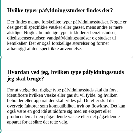
Hvilke typer påfyldningsstudser findes der?
Der findes mange forskellige typer påfyldningsstudser. Nogle er
designet til specifikke væsker eller gasser, mens andre er mere
alsidige. Nogle almindelige typer inkluderer benzinstudser,
oliedispenserstudser, vandpåfyldningsstudser og studser til
kemikalier. Der er også forskellige størrelser og former
afhængigt af den specifikke anvendelse.
Hvordan ved jeg, hvilken type påfyldningsstuds
jeg skal bruge?
For at vælge den rigtige type påfyldningsstuds skal du først
identificere hvilken væske eller gas du vil fylde, og hvilken
beholder eller apparat der skal fyldes på. Derefter skal du
overveje faktorer som kompatibilitet, tryk og flowkrav. Det kan
også være en god idé at rådføre sig med en ekspert eller
producenten af den pågældende væske eller det pågældende
apparat for at sikre det rette valg.