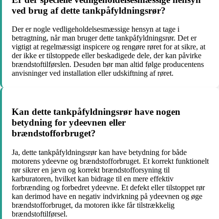
ved brug af dette tankpåfyldningsrør?
Der er nogle vedligeholdelsesmæssige hensyn at tage i
betragtning, når man bruger dette tankpåfyldningsrør. Det er
vigtigt at regelmæssigt inspicere og rengøre røret for at sikre, at
der ikke er tilstoppede eller beskadigede dele, der kan påvirke
brændstoftilførslen. Desuden bør man altid følge producentens
anvisninger ved installation eller udskiftning af røret.
Kan dette tankpåfyldningsrør have nogen
betydning for ydeevnen eller
brændstofforbruget?
Ja, dette tankpåfyldningsrør kan have betydning for både
motorens ydeevne og brændstofforbruget. Et korrekt funktionelt
rør sikrer en jævn og korrekt brændstofforsyning til
karburatoren, hvilket kan bidrage til en mere effektiv
forbrænding og forbedret ydeevne. Et defekt eller tilstoppet rør
kan derimod have en negativ indvirkning på ydeevnen og øge
brændstofforbruget, da motoren ikke får tilstrækkelig
brændstoftilførsel.