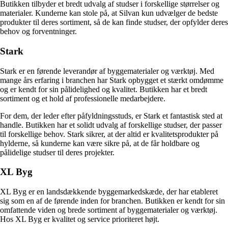
Butikken tilbyder et bredt udvalg af studser i forskellige størrelser og
materialer. Kunderne kan stole på, at Silvan kun udvælger de bedste
produkter til deres sortiment, så de kan finde studser, der opfylder deres
behov og forventninger.
Stark
Stark er en førende leverandør af byggematerialer og værktøj. Med
mange års erfaring i branchen har Stark opbygget et stærkt omdømme
og er kendt for sin pålidelighed og kvalitet. Butikken har et bredt
sortiment og et hold af professionelle medarbejdere.
For dem, der leder efter påfyldningsstuds, er Stark et fantastisk sted at
handle. Butikken har et solidt udvalg af forskellige studser, der passer
til forskellige behov. Stark sikrer, at der altid er kvalitetsprodukter på
hylderne, så kunderne kan være sikre på, at de får holdbare og
pålidelige studser til deres projekter.
XL Byg
XL Byg er en landsdækkende byggemarkedskæde, der har etableret
sig som en af ​​de førende inden for branchen. Butikken er kendt for sin
omfattende viden og brede sortiment af byggematerialer og værktøj.
Hos XL Byg er kvalitet og service prioriteret højt.