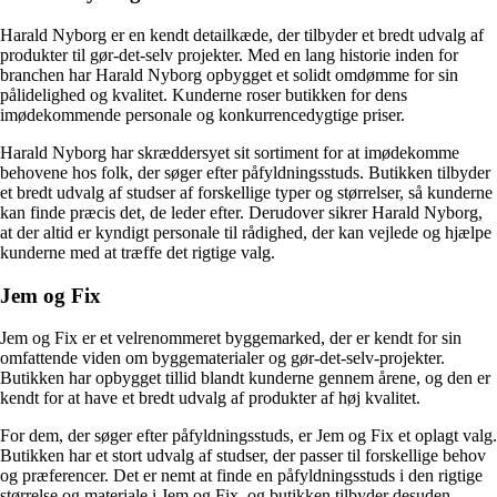
Harald Nyborg er en kendt detailkæde, der tilbyder et bredt udvalg af
produkter til gør-det-selv projekter. Med en lang historie inden for
branchen har Harald Nyborg opbygget et solidt omdømme for sin
pålidelighed og kvalitet. Kunderne roser butikken for dens
imødekommende personale og konkurrencedygtige priser.
Harald Nyborg har skræddersyet sit sortiment for at imødekomme
behovene hos folk, der søger efter påfyldningsstuds. Butikken tilbyder
et bredt udvalg af studser af forskellige typer og størrelser, så kunderne
kan finde præcis det, de leder efter. Derudover sikrer Harald Nyborg,
at der altid er kyndigt personale til rådighed, der kan vejlede og hjælpe
kunderne med at træffe det rigtige valg.
Jem og Fix
Jem og Fix er et velrenommeret byggemarked, der er kendt for sin
omfattende viden om byggematerialer og gør-det-selv-projekter.
Butikken har opbygget tillid blandt kunderne gennem årene, og den er
kendt for at have et bredt udvalg af produkter af høj kvalitet.
For dem, der søger efter påfyldningsstuds, er Jem og Fix et oplagt valg.
Butikken har et stort udvalg af studser, der passer til forskellige behov
og præferencer. Det er nemt at finde en påfyldningsstuds i den rigtige
størrelse og materiale i Jem og Fix, og butikken tilbyder desuden