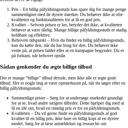
Pris – En billig påfyldningsstuds kan spare dig for mange penge
sammenlignet med de dyrere mærker. Du behøver ikke at ofre
kvaliteten og funktionaliteten for at få en god pris.
Kvalitet – Selvom prisen er lav, betyder det ikke, at kvaliteten
behøver at være dårlig. Mange billige påfyldningsstuds er stadig
holdbare og effektive.
Behovets tidspunkt – Hvis du finder en billig påfyldningsstuds,
kan du købe den, når du har brug for den. Du behøver ikke
vente på, at prisen falder eller at en kampagne begynder. Du er
på forkant, når behovet opstår.
Sådan genkender du ægte billige tilbud
Der er mange “billige” tilbud derude, men ikke alle er ægte gode
tilbud. Her er nogle ting at være opmærksom på, når du søger efter en
billig påfyldningsstuds:
Sammenlign priser – Sørg for at undersøge markedet grundigt
for at se, hvad andre sælgere tilbyder. Dette hjælper dig med at
få en idé om, hvad en rimelig pris er for en påfyldningsstuds.
Kvaliteten – Du vil gerne finde en påfyldningsstuds af god
kvalitet til en billig pris, ikke bare en billig kopi af en dyrere
model. Sørg for at læse anmeldelser og researche om