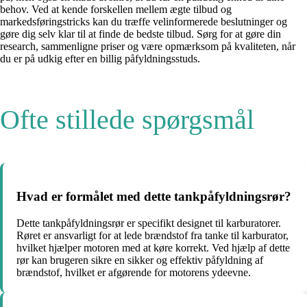
behov. Ved at kende forskellen mellem ægte tilbud og
markedsføringstricks kan du træffe velinformerede beslutninger og
gøre dig selv klar til at finde de bedste tilbud. Sørg for at gøre din
research, sammenligne priser og være opmærksom på kvaliteten, når
du er på udkig efter en billig påfyldningsstuds.
Ofte stillede spørgsmål
Hvad er formålet med dette tankpåfyldningsrør?
Dette tankpåfyldningsrør er specifikt designet til karburatorer.
Røret er ansvarligt for at lede brændstof fra tanke til karburator,
hvilket hjælper motoren med at køre korrekt. Ved hjælp af dette
rør kan brugeren sikre en sikker og effektiv påfyldning af
brændstof, hvilket er afgørende for motorens ydeevne.