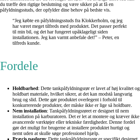
du træffe den rigtige beslutning og være sikker på at få en
påfyldningsstuds, der opfylder dine behov på bedste vis.
“Jeg købte en påfyldningsstuds fra Klokkerholm, og jeg
har været meget tilfreds med produktet. Det passer perfekt
til min bil, og det har fungeret upåklageligt siden
installationen. Jeg kan varmt anbefale det!” – Peter, en
tilfreds kunde.
Fordele
Holdbarhed
: Dette tankpåfyldningsrør er lavet af høj kvalitet og
holdbart materiale, hvilket sikrer, at det kan modstå langvarig
brug og slid. Dette gør produktet overlegent i forhold til
konkurrerende produkter, der måske ikke er lige så holdbare.
Nem installation
: Tankpåfyldningsrøret er designet til nem
installation på karburatoren. Det er let at montere og kræver ikke
avancerede værktøjer eller tekniske færdigheder. Denne fordel
gør det muligt for brugerne at installere produktet hurtigt og
nemt uden at skulle søge professionel hjælp.
Præcis pasform
: Dette tankpåfyldningsrør er specifikt designet