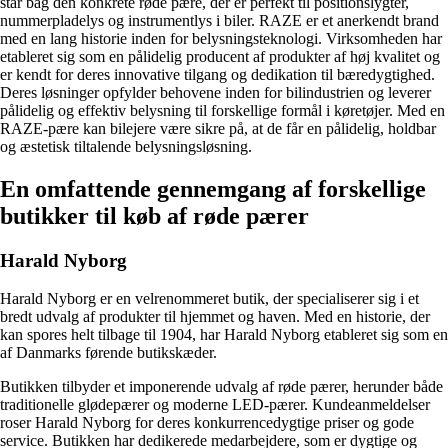
står bag den konkrete røde pære, der er perfekt til positionslygter,
nummerpladelys og instrumentlys i biler. RAZE er et anerkendt brand
med en lang historie inden for belysningsteknologi. Virksomheden har
etableret sig som en pålidelig producent af produkter af høj kvalitet og
er kendt for deres innovative tilgang og dedikation til bæredygtighed.
Deres løsninger opfylder behovene inden for bilindustrien og leverer
pålidelig og effektiv belysning til forskellige formål i køretøjer. Med en
RAZE-pære kan bilejere være sikre på, at de får en pålidelig, holdbar
og æstetisk tiltalende belysningsløsning.
En omfattende gennemgang af forskellige
butikker til køb af røde pærer
Harald Nyborg
Harald Nyborg er en velrenommeret butik, der specialiserer sig i et
bredt udvalg af produkter til hjemmet og haven. Med en historie, der
kan spores helt tilbage til 1904, har Harald Nyborg etableret sig som en
af Danmarks førende butikskæder.
Butikken tilbyder et imponerende udvalg af røde pærer, herunder både
traditionelle glødepærer og moderne LED-pærer. Kundeanmeldelser
roser Harald Nyborg for deres konkurrencedygtige priser og gode
service. Butikken har dedikerede medarbejdere, som er dygtige og