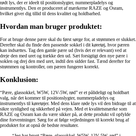
rødt lys, der er ideelt til positionslygter, nummerpladelys og
instrumentlys. Den er produceret af mærkerne RAZE og Osram,
hvilket giver dig tillid til dens kvalitet og holdbarhed.
Hvordan man bruger produktet:
For at bruge denne pære skal du først sørge for, at strømmen er slukket.
Derefter skal du finde den passende sokkel i dit køretøj, hvor pæren
kan indsættes. Tag den gamle pære ud (hvis det er relevant) ved at
dreje den med uret og trække den ud. Sæt forsigtigt den nye pære i
soklen og drej den med uret, indtil den sidder fast. Tænd derefter for
strømmen og kontroller, om pæren fungerer korrekt.
Konklusion:
“Pære, glassokkel, W5W, 12V-5W, rød” er et pålideligt og holdbart
valg, når det kommer til positionslygter, nummerpladelys og
instrumentlys til køretøjer. Med dens klare røde lys vil den bidrage til at
sikre synlighed og sikkerhed på vejen. Med et kvalitetsmærke som
RAZE og Osram kan du være sikker på, at dette produkt vil opfylde
dine forventninger. Sørg for at følge vejledningen til korrekt brug af
produktet for at opnå de bedste resultater.
“Jeg har brugt “Pære, glassokkel, W5W, 12V-5W, rød” i