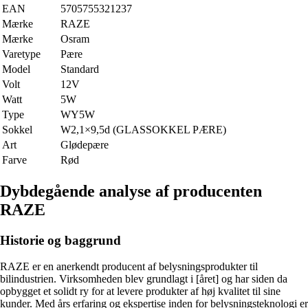
EAN
5705755321237
Mærke
RAZE
Mærke
Osram
Varetype
Pære
Model
Standard
Volt
12V
Watt
5W
Type
WY5W
Sokkel
W2,1×9,5d (GLASSOKKEL PÆRE)
Art
Glødepære
Farve
Rød
Dybdegående analyse af producenten
RAZE
Historie og baggrund
RAZE er en anerkendt producent af belysningsprodukter til
bilindustrien. Virksomheden blev grundlagt i [året] og har siden da
opbygget et solidt ry for at levere produkter af høj kvalitet til sine
kunder. Med års erfaring og ekspertise inden for belysningsteknologi er