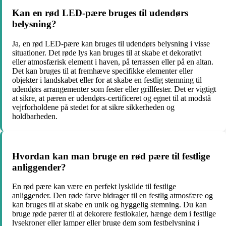
Kan en rød LED-pære bruges til udendørs
belysning?
Ja, en rød LED-pære kan bruges til udendørs belysning i visse
situationer. Det røde lys kan bruges til at skabe et dekorativt
eller atmosfærisk element i haven, på terrassen eller på en altan.
Det kan bruges til at fremhæve specifikke elementer eller
objekter i landskabet eller for at skabe en festlig stemning til
udendørs arrangementer som fester eller grillfester. Det er vigtigt
at sikre, at pæren er udendørs-certificeret og egnet til at modstå
vejrforholdene på stedet for at sikre sikkerheden og
holdbarheden.
Hvordan kan man bruge en rød pære til festlige
anliggender?
En rød pære kan være en perfekt lyskilde til festlige
anliggender. Den røde farve bidrager til en festlig atmosfære og
kan bruges til at skabe en unik og hyggelig stemning. Du kan
bruge røde pærer til at dekorere festlokaler, hænge dem i festlige
lysekroner eller lamper eller bruge dem som festbelysning i