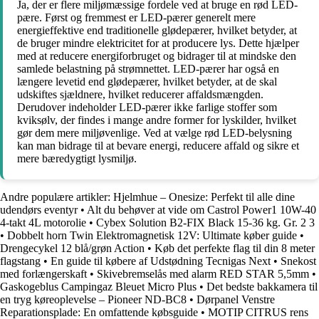
Ja, der er flere miljømæssige fordele ved at bruge en rød LED-
pære. Først og fremmest er LED-pærer generelt mere
energieffektive end traditionelle glødepærer, hvilket betyder, at
de bruger mindre elektricitet for at producere lys. Dette hjælper
med at reducere energiforbruget og bidrager til at mindske den
samlede belastning på strømnettet. LED-pærer har også en
længere levetid end glødepærer, hvilket betyder, at de skal
udskiftes sjældnere, hvilket reducerer affaldsmængden.
Derudover indeholder LED-pærer ikke farlige stoffer som
kviksølv, der findes i mange andre former for lyskilder, hvilket
gør dem mere miljøvenlige. Ved at vælge rød LED-belysning
kan man bidrage til at bevare energi, reducere affald og sikre et
mere bæredygtigt lysmiljø.
Andre populære artikler:
Hjelmhue – Onesize: Perfekt til alle dine
udendørs eventyr
•
Alt du behøver at vide om Castrol Power1 10W-40
4-takt 4L motorolie
•
Cybex Solution B2-FIX Black 15-36 kg. Gr. 2 3
•
Dobbelt horn Twin Elektromagnetisk 12V: Ultimate køber guide
•
Drengecykel 12 blå/grøn Action
•
Køb det perfekte flag til din 8 meter
flagstang
•
En guide til købere af Udstødning Tecnigas Next
•
Snekost
med forlængerskaft
•
Skivebremselås med alarm RED STAR 5,5mm
•
Gaskogeblus Campingaz Bleuet Micro Plus
•
Det bedste bakkamera til
en tryg køreoplevelse – Pioneer ND-BC8
•
Dørpanel Venstre
Reparationsplade: En omfattende købsguide
•
MOTIP CITRUS rens