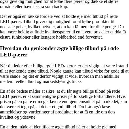
også give dig mulighed for at købe flere pærer og dække et større
område eller have ekstra som backup.
Der er også en række fordele ved at holde øje med tilbud på røde
LED-pærer. Tilbud giver dig mulighed for at købe produkter til
nedsatte priser, hvilket betyder, at du kan få mere for dine penge. Du
kan være heldig at finde kvalitetspærer til en lavere pris eller endda få
ekstra funktioner eller længere holdbarhed end forventet.
Hvordan du genkender ægte billige tilbud på røde
LED-pærer
Når du leder efter billige røde LED-pærer, er det vigtigt at være i stand
til at genkende ægte tilbud. Nogle gange kan tilbud virke for gode til at
være sande, og det er derfor vigtigt at vide, hvordan man adskiller
mellem reelle tilbud og markedsførings tricks.
En af de bedste måder at sikre, at du får ægte billige tilbud på røde
LED-pærer, er at sammenligne priser på forskellige forhandlere. Hvis
prisen på en pære er meget lavere end gennemsnittet på markedet, kan
det være et tegn på, at det er et godt tilbud. Du bør også læse
anmeldelser og vurderinger af produktet for at få en idé om dets
kvalitet og ydeevne.
En anden måde at identificere ægte tilbud på er at holde øje med