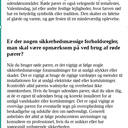
udendørsområder. Røde pærer er også velegnede til temafester,
Valentinsdag, jul eller andre festlige lejligheder, hvor farven rød
har en betydelig symbolik eller tradition. Den skaber en følelse
af glæde og varme, og gør festen til en mindeværdig oplevelse.
Er der nogen sikkerhedsmæssige forholdsregler,
man skal være opmærksom på ved brug af røde
pærer?
Når du bruger røde pærer, er det vigtigt at følge nogle
sikkerhedsmæssige foranstaltninger for at undgå ulykker eller
skader. Det er vigtigt at bruge de rigtige værktøjer og metoder til
installationen for at undgå elektriske stød eller kortslutninger.
Kontrollér altid pærens wattstyrke og overbelast ikke
strømkredsen. Hvis du bruger udendørs pærer, skal du sikre dig,
at de er egnet til udendørs brug og korrekt installeret for at
undgå vandskader eller kortslutninger. Det er også vigtigt at
overvåge pæren for eventuelle tegn på overophedning eller
beskadigelse og udskifte den om nødvendigt. Generelt
anbefales det altid at følge producentens anvisninger og
konsultere en professionel, hvis du er usikker eller har
spørgsmål vedrørende sikkerheden.