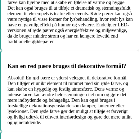
farve kan hjælpe med at skabe en følelse af varme og hygge.
Det kan også bruges til at tilføje et dramatisk og stemningsfuldt
element til eksempelvis teatre eller events. Røde pærer kan også
være nyttige til visse former for lysbehandling, hvor rødt lys kan
have en gavnlig effekt på humør og velvære. Endelig er LED-
versionen af røde pærer også energieffektive og miljøvenlige,
da de bruger mindre strøm og har en længere levetid end
traditionelle glødepærer.
Kan en rød pære bruges til dekorative formål?
Absolut! En rød pære er yderst velegnet til dekorative formål.
Den tilføjer et unikt element til rummet med sin røde farve, og
kan skabe en hyggelig og festlig atmosfære. Dens varme og
intense farve kan ændre hele stemningen i et rum og gøre det
mere indbydende og behageligt. Den kan også bruges i
forskellige dekorationsgenstande som lamper, lanterner eller
lysekroner. Den røde farve gør det muligt at tilføje et farverigt
og livligt udtryk til ethvert interiørdesign og gøre det mere unikt
og iøjnefaldende.