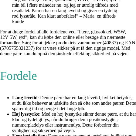
min bil i flere måneder nu, og jeg er utrolig tilfreds med
resultatet. Pæren har en lang levetid og giver en tydelig
rød lysstråle. Kan klart anbefales!” – Maria, en tilfreds
kunde
For at drage fordel af alle fordelene ved “Pære, glassokkel, W5W,
12V-5W, rød”, kan du købe den online eller besøge din nærmeste
forhandler. Sørg for at tjekke produktets varenummer (40837) og EAN
(5705755321237) for at være sikker på at få den rigtige model. Med
denne pære kan du opnå den ønskede effekt og sikkerhed på vejen.
Fordele
Lang levetid
: Denne pære har en lang levetid, hvilket betyder,
at du ikke behøver at udskifte den så ofte som andre pærer. Dette
sparer dig tid og penge i det lange løb.
Høj lysstyrke
: Med en høj lysstyrke sikrer denne pære, at du har
klart og tydeligt lys, når du bruger den i positionslygter,
nummerpladelys eller instrumentlys. Dette forbedrer din
synlighed og sikkerhed på vejen.
Nem installation
: Denne pære er nem at installere, hvilket gør