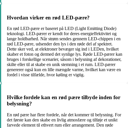
Hvordan virker en rød LED-pære?
En rød LED-pære er baseret på LED (Light Emitting Diode)
teknologi. LED-pærer er kendt for deres energieffektivitet og
lange holdbarhed. Når strøm sendes gennem LED-chippen i en
rød LED-pære, udsender den lys i den røde del af spektret.
Dette sker ved, at elektroner bevæger sig ind i LEDen, hvilket
skaber et foton og dermed det synlige lys. Røde LED-pærer kan
bruges i forskellige scenarier, såsom i belysning af dekorationer,
skilte eller til at skabe en unik stemning i et rum. LED-pærer
genererer også kun en lille mængde varme, hvilket kan være en
fordel i visse tilfælde, hvor køling er vigtig.
Hvilke fordele kan en rød pære tilbyde inden for
belysning?
En rød pære har flere fordele, når det kommer til belysning. For
det første kan den skabe en livlig atmosfære og tilføje et unikt
farvede element til ethvert rum eller arrangement. Den røde