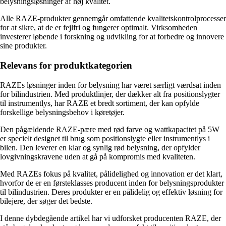
belysningsløsninger af høj kvalitet.
Alle RAZE-produkter gennemgår omfattende kvalitetskontrolprocesser
for at sikre, at de er fejlfri og fungerer optimalt. Virksomheden
investerer løbende i forskning og udvikling for at forbedre og innovere
sine produkter.
Relevans for produktkategorien
RAZEs løsninger inden for belysning har været særligt værdsat inden
for bilindustrien. Med produktlinjer, der dækker alt fra positionslygter
til instrumentlys, har RAZE et bredt sortiment, der kan opfylde
forskellige belysningsbehov i køretøjer.
Den pågældende RAZE-pære med rød farve og wattkapacitet på 5W
er specielt designet til brug som positionslygte eller instrumentlys i
bilen. Den leverer en klar og synlig rød belysning, der opfylder
lovgivningskravene uden at gå på kompromis med kvaliteten.
Med RAZEs fokus på kvalitet, pålidelighed og innovation er det klart,
hvorfor de er en førsteklasses producent inden for belysningsprodukter
til bilindustrien. Deres produkter er en pålidelig og effektiv løsning for
bilejere, der søger det bedste.
I denne dybdegående artikel har vi udforsket producenten RAZE, der