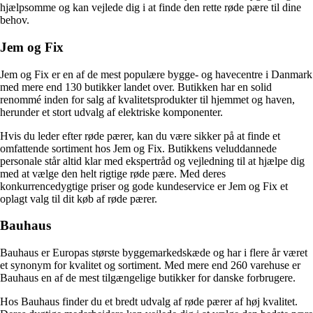
hjælpsomme og kan vejlede dig i at finde den rette røde pære til dine
behov.
Jem og Fix
Jem og Fix er en af de mest populære bygge- og havecentre i Danmark
med mere end 130 butikker landet over. Butikken har en solid
renommé inden for salg af kvalitetsprodukter til hjemmet og haven,
herunder et stort udvalg af elektriske komponenter.
Hvis du leder efter røde pærer, kan du være sikker på at finde et
omfattende sortiment hos Jem og Fix. Butikkens veluddannede
personale står altid klar med ekspertråd og vejledning til at hjælpe dig
med at vælge den helt rigtige røde pære. Med deres
konkurrencedygtige priser og gode kundeservice er Jem og Fix et
oplagt valg til dit køb af røde pærer.
Bauhaus
Bauhaus er Europas største byggemarkedskæde og har i flere år været
et synonym for kvalitet og sortiment. Med mere end 260 varehuse er
Bauhaus en af de mest tilgængelige butikker for danske forbrugere.
Hos Bauhaus finder du et bredt udvalg af røde pærer af høj kvalitet.