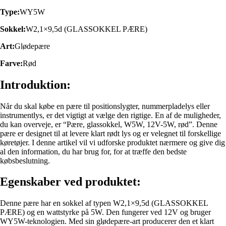
Type:
WY5W
Sokkel:
W2,1×9,5d (GLASSOKKEL PÆRE)
Art:
Glødepære
Farve:
Rød
Introduktion:
Når du skal købe en pære til positionslygter, nummerpladelys eller
instrumentlys, er det vigtigt at vælge den rigtige. En af de muligheder,
du kan overveje, er “Pære, glassokkel, W5W, 12V-5W, rød”. Denne
pære er designet til at levere klart rødt lys og er velegnet til forskellige
køretøjer. I denne artikel vil vi udforske produktet nærmere og give dig
al den information, du har brug for, for at træffe den bedste
købsbeslutning.
Egenskaber ved produktet:
Denne pære har en sokkel af typen W2,1×9,5d (GLASSOKKEL
PÆRE) og en wattstyrke på 5W. Den fungerer ved 12V og bruger
WY5W-teknologien. Med sin glødepære-art producerer den et klart