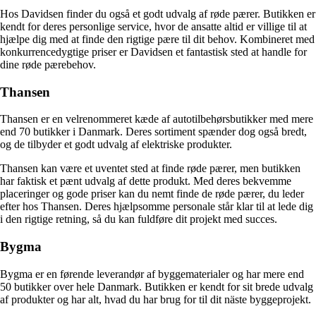
Hos Davidsen finder du også et godt udvalg af røde pærer. Butikken er
kendt for deres personlige service, hvor de ansatte altid er villige til at
hjælpe dig med at finde den rigtige pære til dit behov. Kombineret med
konkurrencedygtige priser er Davidsen et fantastisk sted at handle for
dine røde pærebehov.
Thansen
Thansen er en velrenommeret kæde af autotilbehørsbutikker med mere
end 70 butikker i Danmark. Deres sortiment spænder dog også bredt,
og de tilbyder et godt udvalg af elektriske produkter.
Thansen kan være et uventet sted at finde røde pærer, men butikken
har faktisk et pænt udvalg af dette produkt. Med deres bekvemme
placeringer og gode priser kan du nemt finde de røde pærer, du leder
efter hos Thansen. Deres hjælpsomme personale står klar til at lede dig
i den rigtige retning, så du kan fuldføre dit projekt med succes.
Bygma
Bygma er en førende leverandør af byggematerialer og har mere end
50 butikker over hele Danmark. Butikken er kendt for sit brede udvalg
af produkter og har alt, hvad du har brug for til dit näste byggeprojekt.