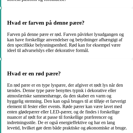
Hvad er farven på denne pære?
Farven på denne pære er rød. Farven påvirker lysudgangen og
kan have forskellige anvendelser og betydninger afhængigt af
den specifikke belysningsenhed. Rød kan for eksempel være
ideel til advarselslys eller dekorative formål.
Hvad er en rød pære?
En rød pære er en type lyspære, der afgiver et rødt lys når den
tændes. Denne type pære benyttes typisk i dekorative eller
atmosfæriske sammenhænge, da den skaber en varm og
hyggelig stemning. Den kan også bruges til at tilføje et farverigt
element til fester eller events. Røde pærer kan være lavet med
enten glødepærer eller LED-pærer, og de findes i forskellige
nuancer af rødt for at passe til forskellige præferencer og
indretningsstile. De er også energieffektive og har en lang
levetid, hvilket gør dem både praktiske og økonomiske at bruge.