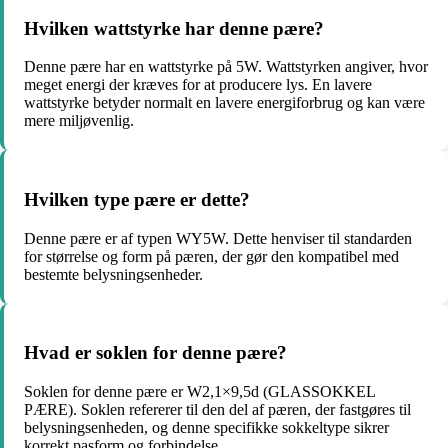
Hvilken wattstyrke har denne pære?
Denne pære har en wattstyrke på 5W. Wattstyrken angiver, hvor
meget energi der kræves for at producere lys. En lavere
wattstyrke betyder normalt en lavere energiforbrug og kan være
mere miljøvenlig.
Hvilken type pære er dette?
Denne pære er af typen WY5W. Dette henviser til standarden
for størrelse og form på pæren, der gør den kompatibel med
bestemte belysningsenheder.
Hvad er soklen for denne pære?
Soklen for denne pære er W2,1×9,5d (GLASSOKKEL
PÆRE). Soklen refererer til den del af pæren, der fastgøres til
belysningsenheden, og denne specifikke sokkeltype sikrer
korrekt pasform og forbindelse.