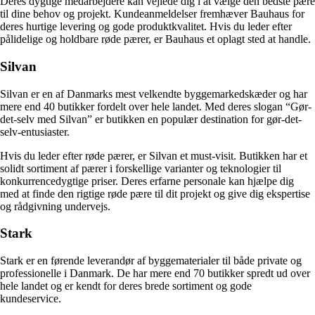
Deres dygtige medarbejdere kan vejlede dig i at vælge den bedste pære
til dine behov og projekt. Kundeanmeldelser fremhæver Bauhaus for
deres hurtige levering og gode produktkvalitet. Hvis du leder efter
pålidelige og holdbare røde pærer, er Bauhaus et oplagt sted at handle.
Silvan
Silvan er en af Danmarks mest velkendte byggemarkedskæder og har
mere end 40 butikker fordelt over hele landet. Med deres slogan “Gør-
det-selv med Silvan” er butikken en populær destination for gør-det-
selv-entusiaster.
Hvis du leder efter røde pærer, er Silvan et must-visit. Butikken har et
solidt sortiment af pærer i forskellige varianter og teknologier til
konkurrencedygtige priser. Deres erfarne personale kan hjælpe dig
med at finde den rigtige røde pære til dit projekt og give dig ekspertise
og rådgivning undervejs.
Stark
Stark er en førende leverandør af byggematerialer til både private og
professionelle i Danmark. De har mere end 70 butikker spredt ud over
hele landet og er kendt for deres brede sortiment og gode
kundeservice.