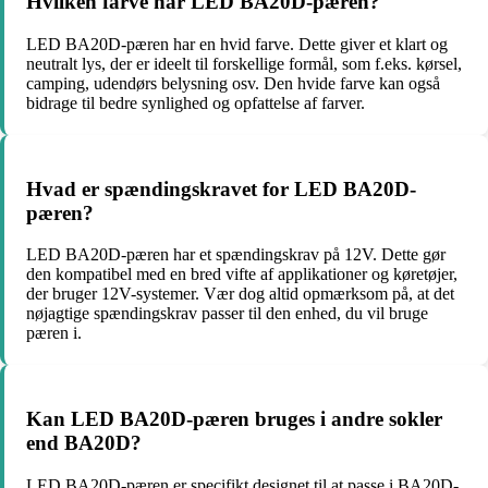
Hvilken farve har LED BA20D-pæren?
LED BA20D-pæren har en hvid farve. Dette giver et klart og
neutralt lys, der er ideelt til forskellige formål, som f.eks. kørsel,
camping, udendørs belysning osv. Den hvide farve kan også
bidrage til bedre synlighed og opfattelse af farver.
Hvad er spændingskravet for LED BA20D-
pæren?
LED BA20D-pæren har et spændingskrav på 12V. Dette gør
den kompatibel med en bred vifte af applikationer og køretøjer,
der bruger 12V-systemer. Vær dog altid opmærksom på, at det
nøjagtige spændingskrav passer til den enhed, du vil bruge
pæren i.
Kan LED BA20D-pæren bruges i andre sokler
end BA20D?
LED BA20D-pæren er specifikt designet til at passe i BA20D-