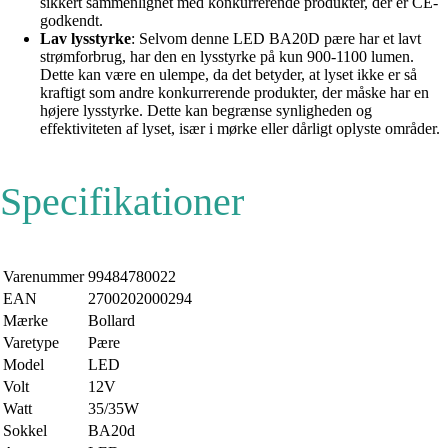
sikkert sammenlignet med konkurrerende produkter, der er CE-
godkendt.
Lav lysstyrke
: Selvom denne LED BA20D pære har et lavt
strømforbrug, har den en lysstyrke på kun 900-1100 lumen.
Dette kan være en ulempe, da det betyder, at lyset ikke er så
kraftigt som andre konkurrerende produkter, der måske har en
højere lysstyrke. Dette kan begrænse synligheden og
effektiviteten af ​​lyset, især i mørke eller dårligt oplyste områder.
Specifikationer
Varenummer
99484780022
EAN
2700202000294
Mærke
Bollard
Varetype
Pære
Model
LED
Volt
12V
Watt
35/35W
Sokkel
BA20d