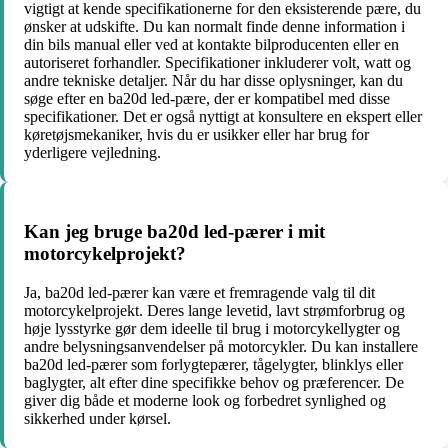
vigtigt at kende specifikationerne for den eksisterende pære, du
ønsker at udskifte. Du kan normalt finde denne information i
din bils manual eller ved at kontakte bilproducenten eller en
autoriseret forhandler. Specifikationer inkluderer volt, watt og
andre tekniske detaljer. Når du har disse oplysninger, kan du
søge efter en ba20d led-pære, der er kompatibel med disse
specifikationer. Det er også nyttigt at konsultere en ekspert eller
køretøjsmekaniker, hvis du er usikker eller har brug for
yderligere vejledning.
Kan jeg bruge ba20d led-pærer i mit
motorcykelprojekt?
Ja, ba20d led-pærer kan være et fremragende valg til dit
motorcykelprojekt. Deres lange levetid, lavt strømforbrug og
høje lysstyrke gør dem ideelle til brug i motorcykellygter og
andre belysningsanvendelser på motorcykler. Du kan installere
ba20d led-pærer som forlygtepærer, tågelygter, blinklys eller
baglygter, alt efter dine specifikke behov og præferencer. De
giver dig både et moderne look og forbedret synlighed og
sikkerhed under kørsel.