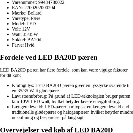
Varenummer: 99484780022
EAN: 2700202000294
Mærke: Bollard
Varetype: Pære
Model: LED
Volt: 12V
Watt: 35/35W
Sokkel: BA20d
Farve: Hvid
Fordele ved LED BA20D pæren
LED BA20D pæren har flere fordele, som kan være vigtige faktorer
for dit køb:
Kraftigt lys: LED BA20D pæren giver en lysstyrke svarende til
en 35/35 Watt glødepære.
Lavt strømforbrug: På grund af LED-teknologien bruger pæren
kun 10W LED watt, hvilket betyder lavere energiforbrug.
Længere levetid: LED-pærer har typisk en længere levetid end
traditionelle glødepærer og halogenpærer, hvilket betyder mindre
udskiftning og besparelser på lang sigt.
Overvejelser ved køb af LED BA20D