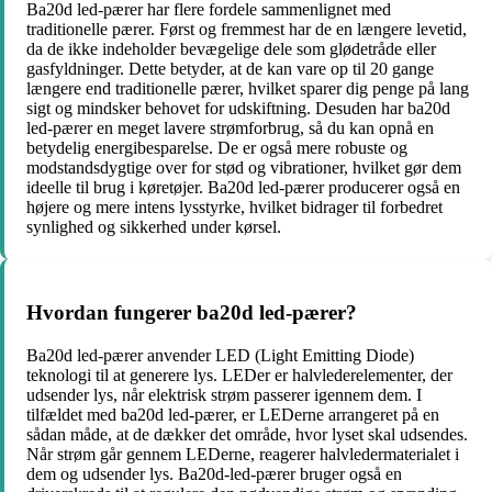
Ba20d led-pærer har flere fordele sammenlignet med
traditionelle pærer. Først og fremmest har de en længere levetid,
da de ikke indeholder bevægelige dele som glødetråde eller
gasfyldninger. Dette betyder, at de kan vare op til 20 gange
længere end traditionelle pærer, hvilket sparer dig penge på lang
sigt og mindsker behovet for udskiftning. Desuden har ba20d
led-pærer en meget lavere strømforbrug, så du kan opnå en
betydelig energibesparelse. De er også mere robuste og
modstandsdygtige over for stød og vibrationer, hvilket gør dem
ideelle til brug i køretøjer. Ba20d led-pærer producerer også en
højere og mere intens lysstyrke, hvilket bidrager til forbedret
synlighed og sikkerhed under kørsel.
Hvordan fungerer ba20d led-pærer?
Ba20d led-pærer anvender LED (Light Emitting Diode)
teknologi til at generere lys. LEDer er halvlederelementer, der
udsender lys, når elektrisk strøm passerer igennem dem. I
tilfældet med ba20d led-pærer, er LEDerne arrangeret på en
sådan måde, at de dækker det område, hvor lyset skal udsendes.
Når strøm går gennem LEDerne, reagerer halvledermaterialet i
dem og udsender lys. Ba20d-led-pærer bruger også en