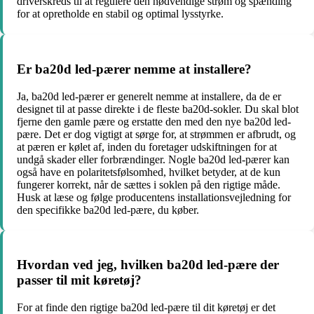
driverskreds til at regulere den nødvendige strøm og spænding
for at opretholde en stabil og optimal lysstyrke.
Er ba20d led-pærer nemme at installere?
Ja, ba20d led-pærer er generelt nemme at installere, da de er
designet til at passe direkte i de fleste ba20d-sokler. Du skal blot
fjerne den gamle pære og erstatte den med den nye ba20d led-
pære. Det er dog vigtigt at sørge for, at strømmen er afbrudt, og
at pæren er kølet af, inden du foretager udskiftningen for at
undgå skader eller forbrændinger. Nogle ba20d led-pærer kan
også have en polaritetsfølsomhed, hvilket betyder, at de kun
fungerer korrekt, når de sættes i soklen på den rigtige måde.
Husk at læse og følge producentens installationsvejledning for
den specifikke ba20d led-pære, du køber.
Hvordan ved jeg, hvilken ba20d led-pære der
passer til mit køretøj?
For at finde den rigtige ba20d led-pære til dit køretøj er det