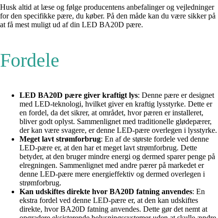
Husk altid at læse og følge producentens anbefalinger og vejledninger
for den specifikke pære, du køber. På den måde kan du være sikker på
at få mest muligt ud af din LED BA20D pære.
Fordele
LED BA20D pære giver kraftigt lys
: Denne pære er designet
med LED-teknologi, hvilket giver en kraftig lysstyrke. Dette er
en fordel, da det sikrer, at området, hvor pæren er installeret,
bliver godt oplyst. Sammenlignet med traditionelle glødepærer,
der kan være svagere, er denne LED-pære overlegen i lysstyrke.
Meget lavt strømforbrug
: En af de største fordele ved denne
LED-pære er, at den har et meget lavt strømforbrug. Dette
betyder, at den bruger mindre energi og dermed sparer penge på
elregningen. Sammenlignet med andre pærer på markedet er
denne LED-pære mere energieffektiv og dermed overlegen i
strømforbrug.
Kan udskiftes direkte hvor BA20D fatning anvendes
: En
ekstra fordel ved denne LED-pære er, at den kan udskiftes
direkte, hvor BA20D fatning anvendes. Dette gør det nemt at
opgradere eksisterende belysningssystemer uden at skulle ændre