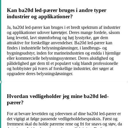
Kan ba20d led-pærer bruges i andre typer
industrier og applikationer?
Ja, ba20d led-pærer kan bruges i et bredt spektrum af industrier
og applikationer udover køretøjer. Deres mange fordele, såsom
lang levetid, lavt strømforbrug og høj lysstyrke, gør dem
attraktive for forskellige anvendelser. Ba20d led-pærer kan
findes i industrielle belysningsløsninger, i landbrugs- og
bygningsudstyr, inden for marineindustrien og endda i hjemlige
eller kommercielle belysningssystemer. Deres alsidighed og
pålidelighed gør dem til et populært valg blandt professionelle
og hobbyister på tværs af forskellige industrier, der søger at
opgradere deres belysningsløsninger.
Hvordan vedligeholder jeg mine ba20d led-
pærer?
For at bevare levetiden og ydeevnen af dine ba20d led-pærer er
det vigtigt at følge passende vedligeholdelsespraksis. Først og
fremmest skal du holde pærerne rene og fri for snavs og støv, da