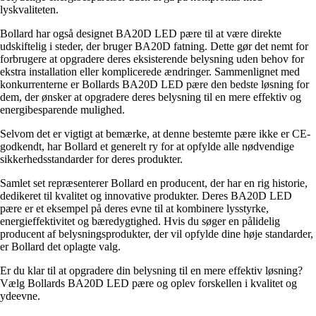
lyskvaliteten.
Bollard har også designet BA20D LED pære til at være direkte
udskiftelig i steder, der bruger BA20D fatning. Dette gør det nemt for
forbrugere at opgradere deres eksisterende belysning uden behov for
ekstra installation eller komplicerede ændringer. Sammenlignet med
konkurrenterne er Bollards BA20D LED pære den bedste løsning for
dem, der ønsker at opgradere deres belysning til en mere effektiv og
energibesparende mulighed.
Selvom det er vigtigt at bemærke, at denne bestemte pære ikke er CE-
godkendt, har Bollard et generelt ry for at opfylde alle nødvendige
sikkerhedsstandarder for deres produkter.
Samlet set repræsenterer Bollard en producent, der har en rig historie,
dedikeret til kvalitet og innovative produkter. Deres BA20D LED
pære er et eksempel på deres evne til at kombinere lysstyrke,
energieffektivitet og bæredygtighed. Hvis du søger en pålidelig
producent af belysningsprodukter, der vil opfylde dine høje standarder,
er Bollard det oplagte valg.
Er du klar til at opgradere din belysning til en mere effektiv løsning?
Vælg Bollards BA20D LED pære og oplev forskellen i kvalitet og
ydeevne.