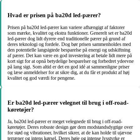
Hvad er prisen på ba20d led-pærer?
Prisen på ba20d led-pærer kan variere afhængigt af faktorer
som mærke, kvalitet og ekstra funktioner. Generelt set er ba20d
led-pærer dog lidt dyrere end traditionelle pærer på grund af
deres teknologi og fordele. Dog bør prisen sammenholdes med
den potentielle langsigtede besparelse på energi og udskiftning
af pærer. Det kan være en god investering at betale lidt mere på
kort sigt for at opnå betydelige besparelser og forbedret ydeevne
på lang sigt. Som altid er det en god idé at sammenligne priser
og læse anmeldelser for at sikre dig, at du får et produkt af høj
kvalitet og god værdi for pengene.
Er ba20d led-pærer velegnet til brug i off-road-
køretøjer?
Ja, ba20d led-pærer er meget velegnede til brug i off-road-
køretøjer. Deres robuste design gør dem modstandsdygtige over
for stød og vibrationer, hvilket sikrer, at de kan holde til ujævne
terræner og intens kørsel. Deres høje og intense lysstyrke er