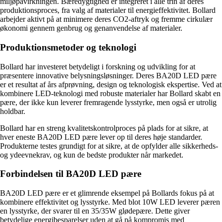
miljøpåvirkningen. Bæredygtighed er integreret i alle trin af deres
produktionsproces, fra valg af materialer til energieffektivitet. Bollard
arbejder aktivt på at minimere deres CO2-aftryk og fremme cirkulær
økonomi gennem genbrug og genanvendelse af materialer.
Produktionsmetoder og teknologi
Bollard har investeret betydeligt i forskning og udvikling for at
præsentere innovative belysningsløsninger. Deres BA20D LED pære
er et resultat af års afprøvning, design og teknologisk ekspertise. Ved at
kombinere LED-teknologi med robuste materialer har Bollard skabt en
pære, der ikke kun leverer fremragende lysstyrke, men også er utrolig
holdbar.
Bollard har en streng kvalitetskontrolproces på plads for at sikre, at
hver eneste BA20D LED pære lever op til deres høje standarder.
Produkterne testes grundigt for at sikre, at de opfylder alle sikkerheds-
og ydeevnekrav, og kun de bedste produkter når markedet.
Forbindelsen til BA20D LED pære
BA20D LED pære er et glimrende eksempel på Bollards fokus på at
kombinere effektivitet og lysstyrke. Med blot 10W LED leverer pæren
en lysstyrke, der svarer til en 35/35W glødepære. Dette giver
betydelige energibesparelser uden at gå på kompromis med