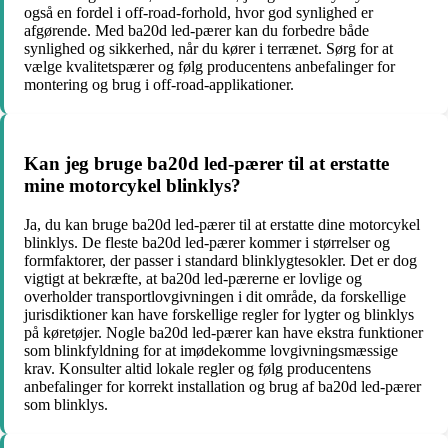
også en fordel i off-road-forhold, hvor god synlighed er
afgørende. Med ba20d led-pærer kan du forbedre både
synlighed og sikkerhed, når du kører i terrænet. Sørg for at
vælge kvalitetspærer og følg producentens anbefalinger for
montering og brug i off-road-applikationer.
Kan jeg bruge ba20d led-pærer til at erstatte
mine motorcykel blinklys?
Ja, du kan bruge ba20d led-pærer til at erstatte dine motorcykel
blinklys. De fleste ba20d led-pærer kommer i størrelser og
formfaktorer, der passer i standard blinklygtesokler. Det er dog
vigtigt at bekræfte, at ba20d led-pærerne er lovlige og
overholder transportlovgivningen i dit område, da forskellige
jurisdiktioner kan have forskellige regler for lygter og blinklys
på køretøjer. Nogle ba20d led-pærer kan have ekstra funktioner
som blinkfyldning for at imødekomme lovgivningsmæssige
krav. Konsulter altid lokale regler og følg producentens
anbefalinger for korrekt installation og brug af ba20d led-pærer
som blinklys.