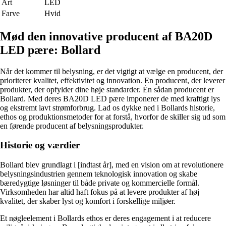
Art
LED
Farve
Hvid
Mød den innovative producent af BA20D
LED pære: Bollard
Når det kommer til belysning, er det vigtigt at vælge en producent, der
prioriterer kvalitet, effektivitet og innovation. En producent, der leverer
produkter, der opfylder dine høje standarder. Én sådan producent er
Bollard. Med deres BA20D LED pære imponerer de med kraftigt lys
og ekstremt lavt strømforbrug. Lad os dykke ned i Bollards historie,
ethos og produktionsmetoder for at forstå, hvorfor de skiller sig ud som
en førende producent af belysningsprodukter.
Historie og værdier
Bollard blev grundlagt i [indtast år], med en vision om at revolutionere
belysningsindustrien gennem teknologisk innovation og skabe
bæredygtige løsninger til både private og kommercielle formål.
Virksomheden har altid haft fokus på at levere produkter af høj
kvalitet, der skaber lyst og komfort i forskellige miljøer.
Et nøgleelement i Bollards ethos er deres engagement i at reducere