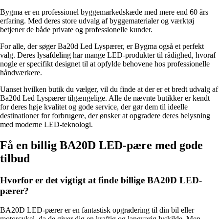
Bygma er en professionel byggemarkedskæde med mere end 60 års
erfaring. Med deres store udvalg af byggematerialer og værktøj
betjener de både private og professionelle kunder.
For alle, der søger Ba20d Led Lyspærer, er Bygma også et perfekt
valg. Deres lysafdeling har mange LED-produkter til rådighed, hvoraf
nogle er specifikt designet til at opfylde behovene hos professionelle
håndværkere.
Uanset hvilken butik du vælger, vil du finde at der er et bredt udvalg af
Ba20d Led Lyspærer tilgængelige. Alle de nævnte butikker er kendt
for deres høje kvalitet og gode service, der gør dem til ideelle
destinationer for forbrugere, der ønsker at opgradere deres belysning
med moderne LED-teknologi.
Få en billig BA20D LED-pære med gode
tilbud
Hvorfor er det vigtigt at finde billige BA20D LED-
pærer?
BA20D LED-pærer er en fantastisk opgradering til din bil eller
motorcykel, da de giver dig en kraftig og langvarig lyskilde. Men