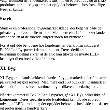
valg. Butikken har et dedikeret lysafsnit med et bredt udvalg af LED-
produkter, herunder lyspærer, der opfylder behovene hos forskellige
typer af kunder.
Stark
Stark er en professionel byggemarkedskæde, der betjener både det
private og professionelle marked. Med mere end 125 butikker landet
over er de en af de førende aktører inden for branchen.
For at opfylde behovene hos kunderne har Stark også inkluderet
Ba20d Led Lyspærer i deres sortiment. Deres dedikerede
belysningsafdeling sikrer, at de altid kan tilbyde de nyeste LED-
løsninger til en bred vifte af kunder.
XL Byg
XL Byg er en landsdækkende kæde af byggemarkeder, der fokuserer
på kvalitet og god service. Med mere end 150 butikker i Danmark er
de kendt for deres brede sortiment og dedikerede medarbejdere.
Når det kommer til Ba20d Led Lyspærer, går XL Byg heller ikke på
kompromis. Deres specialiserede lysafdeling kan tilbyde et bredt
udvalg af LED-produkter, der opfylder behovene hos både entusiaster
og professionelle håndværkere.