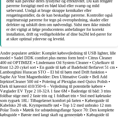
dette kan påvirke deres lysstyrke og effektivitet. Du kan rengøre
pærerne forsigtigt med en blød klud eller svamp og mild
sæbevand. Undgå at bruge skrappe kemikalier eller
rengøringsmidler, da de kan beskadige pærerne. Kontroller også
regelmæssigt pærerne for tegn på overophedning, skader eller
defekter og udskift dem om nødvendigt. Sidst men ikke mindst
er det vigtigt at følge producentens anbefalinger for korrekt
installation, drift og vedligeholdelse af dine ba20d led-pærer for
at sikre optimal ydeevne og levetid.
Andre populære artikler:
Komplet købsvejledning til USB lighter, lille
model
•
Sadel DDK comfort plus memo form bred
•
Citrus Cleaner
400 ml OPTIMIZE
•
Lindemann Oil System Cleaner
•
Cykelkurv til
front 12-20 cykel sort
•
En guide til køb af Badebold flerfarvet 51 cm
•
Lamborghini Huracan STO – El bil til børn med Drift funktion
•
Saphe Air Vent Magnetholder: Den Ultimative Guide
•
Bell Add
InjektorCleaner 500 ml
•
Polering af Plexiglas med Quixx Polish
•
Dæk til kørestol 410/350×6 – Vejledning til potentielle købere
•
Væglader EV Type 2 10-32A 1 fase 6M
•
Badestige til båd: 3 trins
foldbar stige med 2 faste trin og 1 foldbart trin
•
Stol med køletaske
som rygsæk 18L: Tilbagelænet komfort på farten
•
Køberguide til
Kabelsko 20 stk. Krympemuffe rød
•
Top 1/2 med unbrako 12 mm
Polar Tools
•
Møtrik for udstødningsflange Space 70: Den komplette
købsguide
•
Børste med langt skaft og gennemløb
•
Købsguide til