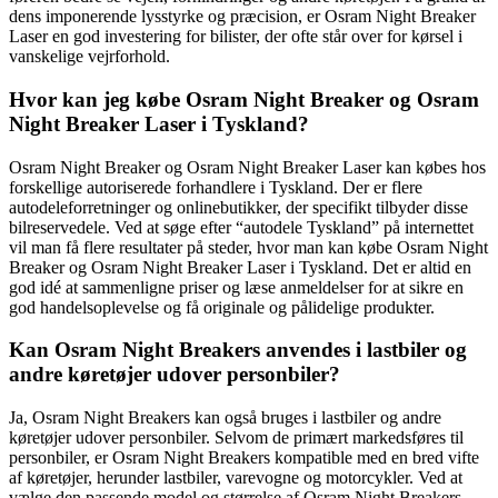
dens imponerende lysstyrke og præcision, er Osram Night Breaker
Laser en god investering for bilister, der ofte står over for kørsel i
vanskelige vejrforhold.
Hvor kan jeg købe Osram Night Breaker og Osram
Night Breaker Laser i Tyskland?
Osram Night Breaker og Osram Night Breaker Laser kan købes hos
forskellige autoriserede forhandlere i Tyskland. Der er flere
autodeleforretninger og onlinebutikker, der specifikt tilbyder disse
bilreservedele. Ved at søge efter “autodele Tyskland” på internettet
vil man få flere resultater på steder, hvor man kan købe Osram Night
Breaker og Osram Night Breaker Laser i Tyskland. Det er altid en
god idé at sammenligne priser og læse anmeldelser for at sikre en
god handelsoplevelse og få originale og pålidelige produkter.
Kan Osram Night Breakers anvendes i lastbiler og
andre køretøjer udover personbiler?
Ja, Osram Night Breakers kan også bruges i lastbiler og andre
køretøjer udover personbiler. Selvom de primært markedsføres til
personbiler, er Osram Night Breakers kompatible med en bred vifte
af køretøjer, herunder lastbiler, varevogne og motorcykler. Ved at
vælge den passende model og størrelse af Osram Night Breakers,