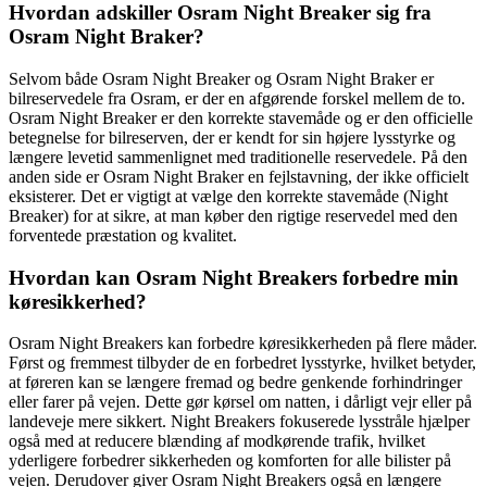
Hvordan adskiller Osram Night Breaker sig fra
Osram Night Braker?
Selvom både Osram Night Breaker og Osram Night Braker er
bilreservedele fra Osram, er der en afgørende forskel mellem de to.
Osram Night Breaker er den korrekte stavemåde og er den officielle
betegnelse for bilreserven, der er kendt for sin højere lysstyrke og
længere levetid sammenlignet med traditionelle reservedele. På den
anden side er Osram Night Braker en fejlstavning, der ikke officielt
eksisterer. Det er vigtigt at vælge den korrekte stavemåde (Night
Breaker) for at sikre, at man køber den rigtige reservedel med den
forventede præstation og kvalitet.
Hvordan kan Osram Night Breakers forbedre min
køresikkerhed?
Osram Night Breakers kan forbedre køresikkerheden på flere måder.
Først og fremmest tilbyder de en forbedret lysstyrke, hvilket betyder,
at føreren kan se længere fremad og bedre genkende forhindringer
eller farer på vejen. Dette gør kørsel om natten, i dårligt vejr eller på
landeveje mere sikkert. Night Breakers fokuserede lysstråle hjælper
også med at reducere blænding af modkørende trafik, hvilket
yderligere forbedrer sikkerheden og komforten for alle bilister på
vejen. Derudover giver Osram Night Breakers også en længere