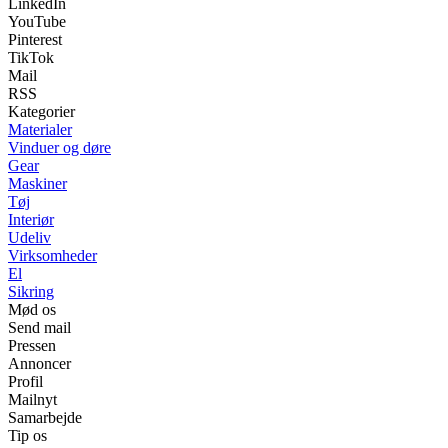
LinkedIn
YouTube
Pinterest
TikTok
Mail
RSS
Kategorier
Materialer
Vinduer og døre
Gear
Maskiner
Tøj
Interiør
Udeliv
Virksomheder
El
Sikring
Mød os
Send mail
Pressen
Annoncer
Profil
Mailnyt
Samarbejde
Tip os