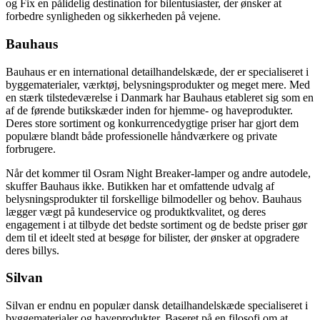
og Fix en pålidelig destination for bilentusiaster, der ønsker at
forbedre synligheden og sikkerheden på vejene.
Bauhaus
Bauhaus er en international detailhandelskæde, der er specialiseret i
byggematerialer, værktøj, belysningsprodukter og meget mere. Med
en stærk tilstedeværelse i Danmark har Bauhaus etableret sig som en
af de førende butikskæder inden for hjemme- og haveprodukter.
Deres store sortiment og konkurrencedygtige priser har gjort dem
populære blandt både professionelle håndværkere og private
forbrugere.
Når det kommer til Osram Night Breaker-lamper og andre autodele,
skuffer Bauhaus ikke. Butikken har et omfattende udvalg af
belysningsprodukter til forskellige bilmodeller og behov. Bauhaus
lægger vægt på kundeservice og produktkvalitet, og deres
engagement i at tilbyde det bedste sortiment og de bedste priser gør
dem til et ideelt sted at besøge for bilister, der ønsker at opgradere
deres billys.
Silvan
Silvan er endnu en populær dansk detailhandelskæde specialiseret i
byggematerialer og haveprodukter. Baseret på en filosofi om at