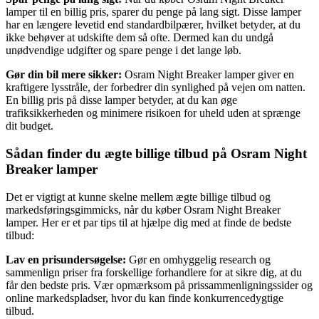
lamper til en billig pris, sparer du penge på lang sigt. Disse lamper
har en længere levetid end standardbilpærer, hvilket betyder, at du
ikke behøver at udskifte dem så ofte. Dermed kan du undgå
unødvendige udgifter og spare penge i det lange løb.
Gør din bil mere sikker:
Osram Night Breaker lamper giver en
kraftigere lysstråle, der forbedrer din synlighed på vejen om natten.
En billig pris på disse lamper betyder, at du kan øge
trafiksikkerheden og minimere risikoen for uheld uden at sprænge
dit budget.
Sådan finder du ægte billige tilbud på Osram Night
Breaker lamper
Det er vigtigt at kunne skelne mellem ægte billige tilbud og
markedsføringsgimmicks, når du køber Osram Night Breaker
lamper. Her er et par tips til at hjælpe dig med at finde de bedste
tilbud:
Lav en prisundersøgelse:
Gør en omhyggelig research og
sammenlign priser fra forskellige forhandlere for at sikre dig, at du
får den bedste pris. Vær opmærksom på prissammenligningssider og
online markedspladser, hvor du kan finde konkurrencedygtige
tilbud.