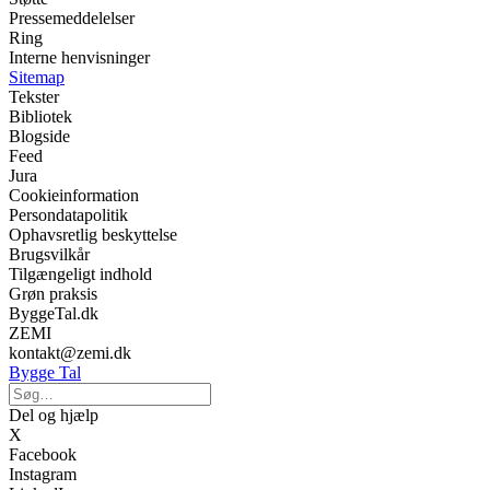
Pressemeddelelser
Ring
Interne henvisninger
Sitemap
Tekster
Bibliotek
Blogside
Feed
Jura
Cookieinformation
Persondatapolitik
Ophavsretlig beskyttelse
Brugsvilkår
Tilgængeligt indhold
Grøn praksis
ByggeTal.dk
ZEMI
kontakt@zemi.dk
Bygge Tal
Del og hjælp
X
Facebook
Instagram