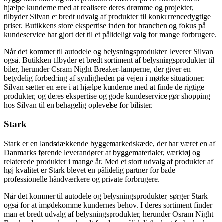
hjælpe kunderne med at realisere deres drømme og projekter,
tilbyder Silvan et bredt udvalg af produkter til konkurrencedygtige
priser. Butikkens store ekspertise inden for branchen og fokus på
kundeservice har gjort det til et pålideligt valg for mange forbrugere.
Når det kommer til autodele og belysningsprodukter, leverer Silvan
også. Butikken tilbyder et bredt sortiment af belysningsprodukter til
biler, herunder Osram Night Breaker-lamperne, der giver en
betydelig forbedring af synligheden på vejen i mørke situationer.
Silvan sætter en ære i at hjælpe kunderne med at finde de rigtige
produkter, og deres ekspertise og gode kundeservice gør shopping
hos Silvan til en behagelig oplevelse for bilister.
Stark
Stark er en landsdækkende byggemarkedskæde, der har været en af
Danmarks førende leverandører af byggematerialer, værktøj og
relaterede produkter i mange år. Med et stort udvalg af produkter af
høj kvalitet er Stark blevet en pålidelig partner for både
professionelle håndværkere og private forbrugere.
Når det kommer til autodele og belysningsprodukter, sørger Stark
også for at imødekomme kundernes behov. I deres sortiment finder
man et bredt udvalg af belysningsprodukter, herunder Osram Night