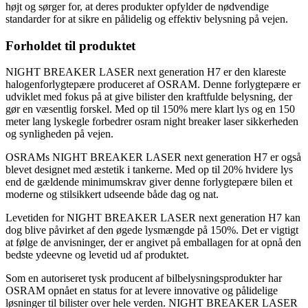
højt og sørger for, at deres produkter opfylder de nødvendige
standarder for at sikre en pålidelig og effektiv belysning på vejen.
Forholdet til produktet
NIGHT BREAKER LASER next generation H7 er den klareste
halogenforlygtepære produceret af OSRAM. Denne forlygtepære er
udviklet med fokus på at give bilister den kraftfulde belysning, der
gør en væsentlig forskel. Med op til 150% mere klart lys og en 150
meter lang lyskegle forbedrer osram night breaker laser sikkerheden
og synligheden på vejen.
OSRAMs NIGHT BREAKER LASER next generation H7 er også
blevet designet med æstetik i tankerne. Med op til 20% hvidere lys
end de gældende minimumskrav giver denne forlygtepære bilen et
moderne og stilsikkert udseende både dag og nat.
Levetiden for NIGHT BREAKER LASER next generation H7 kan
dog blive påvirket af den øgede lysmængde på 150%. Det er vigtigt
at følge de anvisninger, der er angivet på emballagen for at opnå den
bedste ydeevne og levetid ud af produktet.
Som en autoriseret tysk producent af bilbelysningsprodukter har
OSRAM opnået en status for at levere innovative og pålidelige
løsninger til bilister over hele verden. NIGHT BREAKER LASER