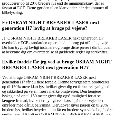
producerer op til 20% bredere lys end de minimumskrav, der er
fastsat af ECE. Dette gør den til en klar vinder, når det kommer til
bilbelysning.
Er OSRAM NIGHT BREAKER LASER next
generation H7 lovlig at bruge på vejene?
Ja, OSRAM NIGHT BREAKER LASER next generation H7
overholder ECE-standarden og er tilladt til brug på offentlige veje.
Du kan trygt og lovligt installere og bruge disse pærer i din bil uden
at bekymre dig om overtrædelse af gældende regler og forskrifter.
Hvilke fordele får jeg ved at bruge OSRAM NIGHT
BREAKER LASER next generation H7?
Ved at bruge OSRAM NIGHT BREAKER LASER next
generation H7 får du flere fordele. Denne forlygtepære producerer
op til 150% mere klart lys, hvilket giver dig en forbedret synlighed
og sikkerhed på vejen, især i mørke omgivelser. Den længere
lyskegle på op til 150 meter giver dig også mulighed for at se
længere fremad, hvilket er nyttigt ved kørsel på motorveje eller i
områder med dårlig belysning. Derudover giver pæren op til 20%
bredere lys, hvilket betyder, at du får en bredere synsvinkel og bedre
perifert syn. Alt i alt er OSRAM NIGHT BREAKER LASER next