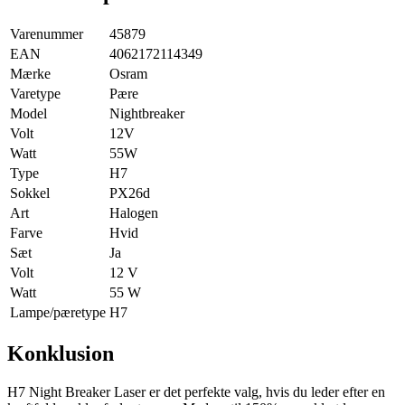
Varenummer
45879
EAN
4062172114349
Mærke
Osram
Varetype
Pære
Model
Nightbreaker
Volt
12V
Watt
55W
Type
H7
Sokkel
PX26d
Art
Halogen
Farve
Hvid
Sæt
Ja
Volt
12 V
Watt
55 W
Lampe/pæretype
H7
Konklusion
H7 Night Breaker Laser er det perfekte valg, hvis du leder efter en