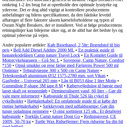
omkring 1-2 års brug for at opretholde den optimale lysstyrke og
ydeevne. Det er dog altid vigtigt at kontrollere producentens
anbefalinger og bilens specifikationer, da den faktiske levetid
afhænger af flere faktorer såsom kørselsforholdene og typen af
Osram Night Breakers, der er installeret. Ved at følge producentens
retningslinjer kan bilejerne sikre sig, at de altid har det bedste lys og
optimal ydeevne på vejen.
Andre populære artikler:
Køb Bioethanol, 2,5ltr: Brændstof til bio
pejs
•
Bell Add Diesel Additiv 2000 ML
•
En praktisk guide til
bagagekodelåsen Camp nature Travel Lock
•
En Komplet Guide til
Motorcykelgaragen – Grå Str. L
•
Sovepose, Camp Nature, Comfort
*150
•
Opnå smukke og rene fælge med Fælgrens Power 500 ml
Optimize
•
Teltgulvtæppe 300 x 500 cm Camp Nature
•
Teleskopskaft aluminium Ø32 1575-2780 mm. sort Vikan
•
Gasfjeder – Universal 265 mm
•
Låg til B053 dåse 1 liter Motip
•
Gummiliste P-shape 3M tape 8 M
•
Købervejledning til børste med
langt skaft og gennemløb
•
Demineraliseret vand, 60 liter – Gør dit
valg mere informeret
•
Købsguide til Thule 526 lås cykel til
cykelholder
•
Højttalerkabel: En omfattende guide til at købe det
rigtige højttalerkabel
•
Sækkevogn med udfaldsrampe: Gør din
tunge opladning nemmere
•
O-ring sortiment 125 stk.: Et detaljeret
købsguide
•
Træklås Camp nature Dont Go
•
Redningsvest, CE
100N, 50-70 kg
•
Turtle Wax Ridsefjerner: Fjern ridserne fra din bil
med letthet!