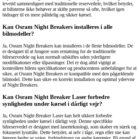
levetid sammenlignet med traditionelle reservedele, hvilket betyder,
at bilisterne ikke behøver at skifte pærerne så ofte, hvilket igen
bidrager til en mere pålidelig og sikker kørsel.
Kan Osram Night Breakers installeres i alle
bilmodeller?
Ja, Osram Night Breakers kan installeres i de fleste bilmodeller. De
er designet til at fungere som erstatning for de traditionelle
bilreservedele og kan normalt udskiftes uden yderligere
modifikationer eller tilpasninger. Det er dog altid vigtigt at
kontrollere bilens specifikationer og producentens anbefalinger for at
sikre, at Osram Night Breakers er kompatible med den pågældende
bilmodel. Dette kan sikre en korrekt installation og optimal ydeevne
af Night Breakers.
Kan Osram Night Breaker Laser forbedre
synligheden under kørsel i dårligt vejr?
Ja, Osram Night Breaker Laser kan helt sikkert forbedre
synligheden under kørsel i dårligt vejr. Denne specifikke
bilreservedel er designet med laserteknologi, som skaber en stærk og
fokuseret lysstråle. Dette betyder, at selv i tåge, regn eller sne kan
føreren bedre se vejen, forhindringer og andre køretøjer. På grund af