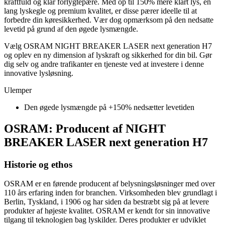
kraftfuld og klar forlygtepære. Med op til 150% mere klart lys, en
lang lyskegle og premium kvalitet, er disse pærer ideelle til at
forbedre din køresikkerhed. Vær dog opmærksom på den nedsatte
levetid på grund af den øgede lysmængde.
Vælg OSRAM NIGHT BREAKER LASER next generation H7
og oplev en ny dimension af lyskraft og sikkerhed for din bil. Gør
dig selv og andre trafikanter en tjeneste ved at investere i denne
innovative lysløsning.
Ulemper
Den øgede lysmængde på +150% nedsætter levetiden
OSRAM: Producent af NIGHT
BREAKER LASER next generation H7
Historie og ethos
OSRAM er en førende producent af belysningsløsninger med over
110 års erfaring inden for branchen. Virksomheden blev grundlagt i
Berlin, Tyskland, i 1906 og har siden da bestræbt sig på at levere
produkter af højeste kvalitet. OSRAM er kendt for sin innovative
tilgang til teknologien bag lyskilder. Deres produkter er udviklet