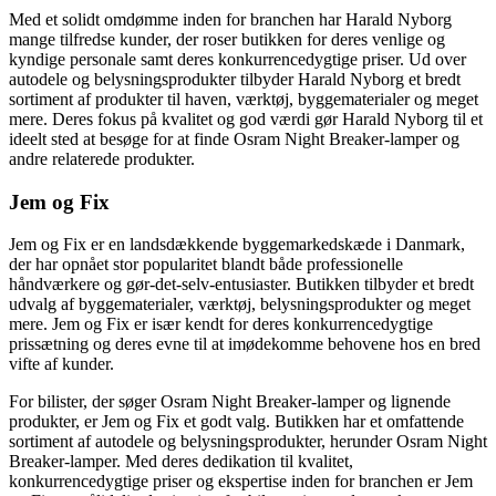
Med et solidt omdømme inden for branchen har Harald Nyborg
mange tilfredse kunder, der roser butikken for deres venlige og
kyndige personale samt deres konkurrencedygtige priser. Ud over
autodele og belysningsprodukter tilbyder Harald Nyborg et bredt
sortiment af produkter til haven, værktøj, byggematerialer og meget
mere. Deres fokus på kvalitet og god værdi gør Harald Nyborg til et
ideelt sted at besøge for at finde Osram Night Breaker-lamper og
andre relaterede produkter.
Jem og Fix
Jem og Fix er en landsdækkende byggemarkedskæde i Danmark,
der har opnået stor popularitet blandt både professionelle
håndværkere og gør-det-selv-entusiaster. Butikken tilbyder et bredt
udvalg af byggematerialer, værktøj, belysningsprodukter og meget
mere. Jem og Fix er især kendt for deres konkurrencedygtige
prissætning og deres evne til at imødekomme behovene hos en bred
vifte af kunder.
For bilister, der søger Osram Night Breaker-lamper og lignende
produkter, er Jem og Fix et godt valg. Butikken har et omfattende
sortiment af autodele og belysningsprodukter, herunder Osram Night
Breaker-lamper. Med deres dedikation til kvalitet,
konkurrencedygtige priser og ekspertise inden for branchen er Jem