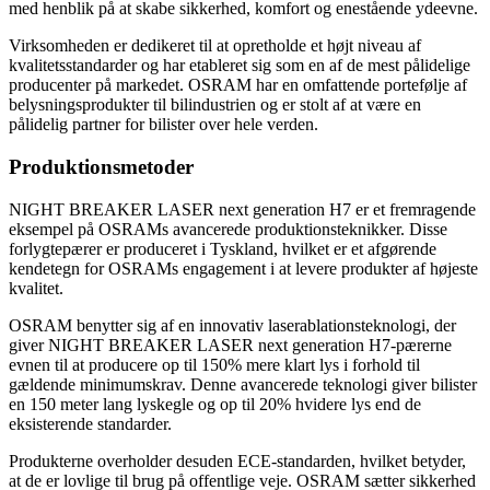
med henblik på at skabe sikkerhed, komfort og enestående ydeevne.
Virksomheden er dedikeret til at opretholde et højt niveau af
kvalitetsstandarder og har etableret sig som en af de mest pålidelige
producenter på markedet. OSRAM har en omfattende portefølje af
belysningsprodukter til bilindustrien og er stolt af at være en
pålidelig partner for bilister over hele verden.
Produktionsmetoder
NIGHT BREAKER LASER next generation H7 er et fremragende
eksempel på OSRAMs avancerede produktionsteknikker. Disse
forlygtepærer er produceret i Tyskland, hvilket er et afgørende
kendetegn for OSRAMs engagement i at levere produkter af højeste
kvalitet.
OSRAM benytter sig af en innovativ laserablationsteknologi, der
giver NIGHT BREAKER LASER next generation H7-pærerne
evnen til at producere op til 150% mere klart lys i forhold til
gældende minimumskrav. Denne avancerede teknologi giver bilister
en 150 meter lang lyskegle og op til 20% hvidere lys end de
eksisterende standarder.
Produkterne overholder desuden ECE-standarden, hvilket betyder,
at de er lovlige til brug på offentlige veje. OSRAM sætter sikkerhed