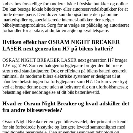
købes hos forskellige forhandlere, både i fysiske butikker og online.
Du kan besøge lokale biludstyr- eller autoreservedelsbutikker for at
finde denne pære. Derudover kan du også finde den på online
markedspiller og specialiserede internet-butikker, der sælger
bilbelysningsprodukter. Sørg for at vælge en pålidelig og autoriseret
forhandler for at sikre, at du får en ægte og kvalitetspære.
Hvilken effekt har OSRAM NIGHT BREAKER
LASER next generation H7 på bilens batteri?
OSRAM NIGHT BREAKER LASER next generation H7 bruger
12V og 55W. Som en halogenforlygtepære bruger den lidt mere
strøm end standardpærer. Dog er effekten på bilens batteri generelt
minimal, da moderne bilers elektriske systemer er designet til at
håndtere belastningen fra forlygtepærer som H7. Du kan være tryg
ved at bruge denne pære uden at bekymre dig om uforholdsmæssig
belastning eller nedbringelse af dit bils batterilevetid.
Hvad er Osram Night Breaker og hvad adskiller det
fra andre bilreservedele?
Osram Night Breaker er en type bilreservedel, der primært er kendt
for sin forbedrede lysstyrke og længere levetid sammenlignet med
traditionelle reservedele. Den anvender avanceret teknologi og