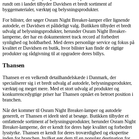
rundt om i landet tilbyder Davidsen et bredt sortiment af
byggematerialer, værktøj og belysningsprodukter.
For bilister, der søger Osram Night Breaker-lamper eller lignende
autodele, er Davidsen et pålideligt valg. Butikken tilbyder et bredt
udvalg af belysningsprodukter, herunder Osram Night Breaker-
lamperne, der har en dokumenteret track record af forbedret
synlighed og holdbarhed. Med deres personlige service og fokus på
kvalitet er Davidsen en butik, hvor bilister kan finde de rigtige
produkter og rådgivning til at opgradere deres billys.
Thansen
Thansen er en velkendt detailhandelskæde i Danmark, der
specialiserer sig i et bredt udvalg af autodele, belysningsprodukter,
værktøj og meget mere. Med et stort udvalg af produkter og
konkurrencedygtige priser har Thansen opnået en betroet position i
branchen.
Når det kommer til Osram Night Breaker-lamper og autodele
generelt, er Thansen et ideelt sted at besøge. Butikken tilbyder et
omfattende sortiment af belysningsprodukter, herunder Osram Night
Breaker-lamperne, der er kendt for deres høje kvalitet og forbedret
lysstyrke. Thansen er kendt for deres troværdighed og ekspertise
inden for branchen, hvilket gør dem til en populær destination for