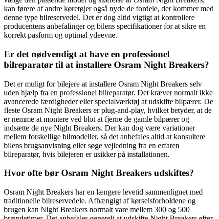
kan førere af andre køretøjer også nyde de fordele, der kommer med
denne type bilreservedel. Det er dog altid vigtigt at kontrollere
producentens anbefalinger og bilens specifikationer for at sikre en
korrekt pasform og optimal ydeevne.
Er det nødvendigt at have en professionel
bilreparatør til at installere Osram Night Breakers?
Det er muligt for bilejere at installere Osram Night Breakers selv
uden hjælp fra en professionel bilreparatør. Det kræver normalt ikke
avancerede færdigheder eller specialværktøj at udskifte bilpærer. De
fleste Osram Night Breakers er plug-and-play, hvilket betyder, at de
er nemme at montere ved blot at fjerne de gamle bilpærer og
indsætte de nye Night Breakers. Der kan dog være variationer
mellem forskellige bilmodeller, så det anbefales altid at konsultere
bilens brugsanvisning eller søge vejledning fra en erfaren
bilreparatør, hvis bilejeren er usikker på installationen.
Hvor ofte bør Osram Night Breakers udskiftes?
Osram Night Breakers har en længere levetid sammenlignet med
traditionelle bilreservedele. Afhængigt af kørselsforholdene og
brugen kan Night Breakers normalt vare mellem 300 og 500
brændetimer. Det anbefales generelt at udskifte Night Breakers efter