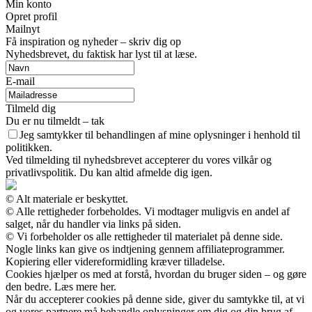
Min konto
Opret profil
Mailnyt
Få inspiration og nyheder – skriv dig op
Nyhedsbrevet, du faktisk har lyst til at læse.
E-mail
Tilmeld dig
Du er nu tilmeldt – tak
Jeg samtykker til behandlingen af mine oplysninger i henhold til
politikken.
Ved tilmelding til nyhedsbrevet accepterer du vores vilkår og
privatlivspolitik. Du kan altid afmelde dig igen.
© Alt materiale er beskyttet.
© Alle rettigheder forbeholdes. Vi modtager muligvis en andel af
salget, når du handler via links på siden.
© Vi forbeholder os alle rettigheder til materialet på denne side.
Nogle links kan give os indtjening gennem affiliateprogrammer.
Kopiering eller videreformidling kræver tilladelse.
Cookies hjælper os med at forstå, hvordan du bruger siden – og gøre
den bedre. Læs mere her.
Når du accepterer cookies på denne side, giver du samtykke til, at vi
og vores partnere må behandle oplysninger om dig og din brug af