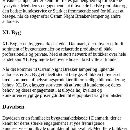
Breaker-lamper, der er kendt for deres pålidelighed og forbedrede
lysstyrke. Med deres engagement i at tilbyde de bedste produkter og
den bedste kundeservice er Stark et fremragende sted for bilister at
besøge, når de søger efter Osram Night Breaker-lamper og andre
autodele.
XL Byg
XL Byg er en byggemarkedskæde i Danmark, der tilbyder et fuldt
sortiment af byggematerialer og relaterede produkter til både
professionelle og private. Med et stort netværk af butikker over hele
landet kan XL Byg møde behovene hos en bred vifte af kunder.
Når det kommer til Osram Night Breaker-lamper og lignende
autodele, er XL Byg et ideelt sted at besøge. Butikken tilbyder et
bredt sortiment af belysningsprodukter til forskellige bilmodeller og
behov. XL Byg lægger stor vægt på at lytte til kunderne og deres
behov, og deres engagement i at tilbyde høj kvalitet og
konkurrencedygtige priser gør dem til et populært valg for bilister.
Davidsen
Davidsen er en familieejet byggemarkedskæde i Danmark, der er
kendt for deres stærke engagement i at yde fremragende
kundeservice og tilbyde produkter af høj kvalitet. Med flere butikker