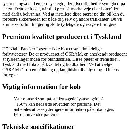
lys, men også en længere lyskegle, der giver dig bedre synlighed på
vejen. Dette er ideelt, når du kører på mørke veje eller i områder
med dårlig belysning. Ved at installere disse pærer på din bil kan du
forbedre sikkerheden for både dig selv og andre trafikanter. Du vil
kunne se forhindringer og skilte tydeligere og reagere hurtigere.
Premium kvalitet produceret i Tyskland
H7 Night Breaker Laser er ikke blot et sæt almindelige
forlygtepærer. De er produceret af OSRAM, en anerkendt producent
af lysløsninger inden for bilindustrien. Disse pærer er fremstillet i
Tyskland med fokus på kvalitet og holdbarhed. Ved at vælge
OSRAM får du en pålidelig og langtidsholdbar løsning til bilens
forlygter.
Vigtig information før køb
Vær opmærksom på, at den øgede lysmængde på
+150% kan nedsætte levetiden for pærerne. Det
anbefales at læse yderligere information på emballagen,
før du anvender pærerne.
Tekniske specifikationer