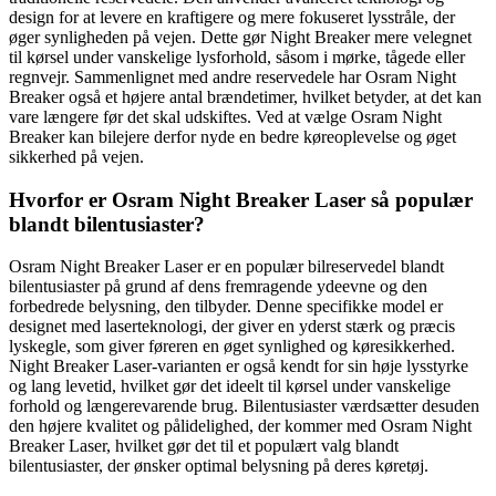
design for at levere en kraftigere og mere fokuseret lysstråle, der
øger synligheden på vejen. Dette gør Night Breaker mere velegnet
til kørsel under vanskelige lysforhold, såsom i mørke, tågede eller
regnvejr. Sammenlignet med andre reservedele har Osram Night
Breaker også et højere antal brændetimer, hvilket betyder, at det kan
vare længere før det skal udskiftes. Ved at vælge Osram Night
Breaker kan bilejere derfor nyde en bedre køreoplevelse og øget
sikkerhed på vejen.
Hvorfor er Osram Night Breaker Laser så populær
blandt bilentusiaster?
Osram Night Breaker Laser er en populær bilreservedel blandt
bilentusiaster på grund af dens fremragende ydeevne og den
forbedrede belysning, den tilbyder. Denne specifikke model er
designet med laserteknologi, der giver en yderst stærk og præcis
lyskegle, som giver føreren en øget synlighed og køresikkerhed.
Night Breaker Laser-varianten er også kendt for sin høje lysstyrke
og lang levetid, hvilket gør det ideelt til kørsel under vanskelige
forhold og længerevarende brug. Bilentusiaster værdsætter desuden
den højere kvalitet og pålidelighed, der kommer med Osram Night
Breaker Laser, hvilket gør det til et populært valg blandt
bilentusiaster, der ønsker optimal belysning på deres køretøj.