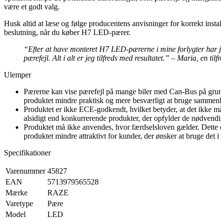
være et godt valg.
Husk altid at læse og følge producentens anvisninger for korrekt inst
beslutning, når du køber H7 LED-pærer.
“Efter at have monteret H7 LED-pærerne i mine forlygter har j
pærefejl. Alt i alt er jeg tilfreds med resultatet.” – Maria, en til
Ulemper
Pærerne kan vise pærefejl på mange biler med Can-Bus på grund
produktet mindre praktisk og mere besværligt at bruge sammen
Produktet er ikke ECE-godkendt, hvilket betyder, at det ikke må
alsidigt end konkurrerende produkter, der opfylder de nødvend
Produktet må ikke anvendes, hvor færdselsloven gælder. Dette e
produktet mindre attraktivt for kunder, der ønsker at bruge det 
Specifikationer
Varenummer
45827
EAN
5713979565528
Mærke
RAZE
Varetype
Pære
Model
LED