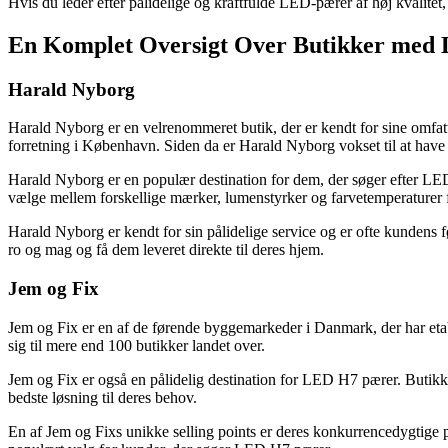
Hvis du leder efter pålidelige og kraftfulde LED-pærer af høj kvalitet
En Komplet Oversigt Over Butikker med
Harald Nyborg
Harald Nyborg er en velrenommeret butik, der er kendt for sine omfatt
forretning i København. Siden da er Harald Nyborg vokset til at have
Harald Nyborg er en populær destination for dem, der søger efter LED 
vælge mellem forskellige mærker, lumenstyrker og farvetemperaturer f
Harald Nyborg er kendt for sin pålidelige service og er ofte kundens f
ro og mag og få dem leveret direkte til deres hjem.
Jem og Fix
Jem og Fix er en af de førende byggemarkeder i Danmark, der har etab
sig til mere end 100 butikker landet over.
Jem og Fix er også en pålidelig destination for LED H7 pærer. Butikken
bedste løsning til deres behov.
En af Jem og Fixs unikke selling points er deres konkurrencedygtige pris