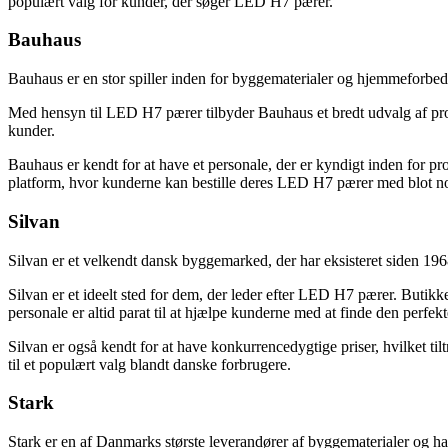
populært valg for kunder, der søger LED H7 pærer.
Bauhaus
Bauhaus er en stor spiller inden for byggematerialer og hjemmeforbed
Med hensyn til LED H7 pærer tilbyder Bauhaus et bredt udvalg af produ
kunder.
Bauhaus er kendt for at have et personale, der er kyndigt inden for pro
platform, hvor kunderne kan bestille deres LED H7 pærer med blot nog
Silvan
Silvan er et velkendt dansk byggemarked, der har eksisteret siden 196
Silvan er et ideelt sted for dem, der leder efter LED H7 pærer. Butikke
personale er altid parat til at hjælpe kunderne med at finde den perfek
Silvan er også kendt for at have konkurrencedygtige priser, hvilket ti
til et populært valg blandt danske forbrugere.
Stark
Stark er en af Danmarks største leverandører af byggematerialer og har