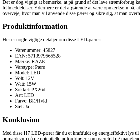
Det er dog vigtigt at bemærke, at på grund af det lave strømforbrug 
fejlmeddelelser. Ydermere er det afgørende at være opmærksom på, at d
overveje, hvor man vil anvende disse pærer og sikre sig, at man overh
Produktinformation
Her er nogle vigtige detaljer om disse LED-pærer:
Varenummer: 45827
EAN: 5713979565528
Mærke: RAZE
Varetype: Pære
Model: LED
Volt: 12V
Watt: 15W
Sokkel: PX26d
Art: LED
Farve: Blå/Hvid
Sæt: Ja
Konklusion
Med disse H7 LED-pærer får du et kraftfuldt og energieffektivt lys til
opmærksom på de potentielle udfordringer, som pærefejl og manglende 