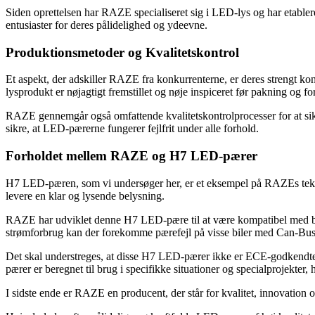
Siden oprettelsen har RAZE specialiseret sig i LED-lys og har etablere
entusiaster for deres pålidelighed og ydeevne.
Produktionsmetoder og Kvalitetskontrol
Et aspekt, der adskiller RAZE fra konkurrenterne, er deres strengt ko
lysprodukt er nøjagtigt fremstillet og nøje inspiceret før pakning og fo
RAZE gennemgår også omfattende kvalitetskontrolprocesser for at sikre,
sikre, at LED-pærerne fungerer fejlfrit under alle forhold.
Forholdet mellem RAZE og H7 LED-pærer
H7 LED-pæren, som vi undersøger her, er et eksempel på RAZEs tekno
levere en klar og lysende belysning.
RAZE har udviklet denne H7 LED-pære til at være kompatibel med både 
strømforbrug kan der forekomme pærefejl på visse biler med Can-Bus,
Det skal understreges, at disse H7 LED-pærer ikke er ECE-godkendte og
pærer er beregnet til brug i specifikke situationer og specialprojekter,
I sidste ende er RAZE en producent, der står for kvalitet, innovatio