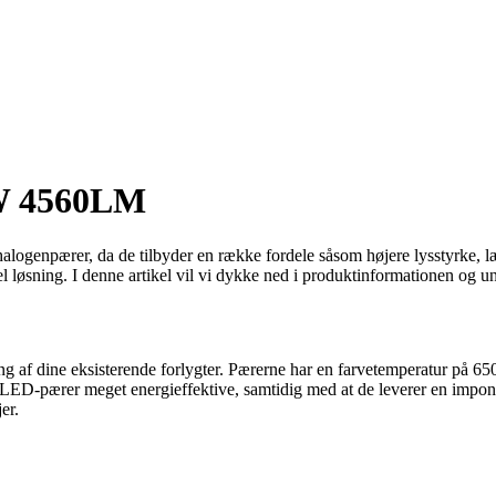
W 4560LM
halogenpærer, da de tilbyder en række fordele såsom højere lysstyrke, l
øsning. I denne artikel vil vi dykke ned i produktinformationen og und
ng af dine eksisterende forlygter. Pærerne har en farvetemperatur på 6500
 LED-pærer meget energieffektive, samtidig med at de leverer en imp
er.