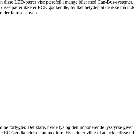
kan disse LED-pærer vise pærefejl i mange biler med Can-Bus-systemer. 
isse pærer ikke er ECE-godkendte, hvilket betyder, at de ikke må indsæt
older færdselsloven.
 dine forlygter. Det klare, hvide lys og den imponerende lysstyrke give
ECE-godkendelse kan medføre. Hvis du er villig til at tackle disse udf