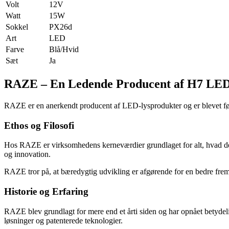
Volt
12V
Watt
15W
Sokkel
PX26d
Art
LED
Farve
Blå/Hvid
Sæt
Ja
RAZE – En Ledende Producent af H7 LE
RAZE er en anerkendt producent af LED-lysprodukter og er blevet føre
Ethos og Filosofi
Hos RAZE er virksomhedens kerneværdier grundlaget for alt, hvad de gør
og innovation.
RAZE tror på, at bæredygtig udvikling er afgørende for en bedre fremti
Historie og Erfaring
RAZE blev grundlagt for mere end et årti siden og har opnået betydelig
løsninger og patenterede teknologier.