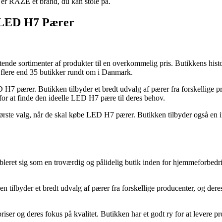
, er RAZE et brand, du kan stole på.
 LED H7 Pærer
ende sortimenter af produkter til en overkommelig pris. Butikkens histo
 flere end 35 butikker rundt om i Danmark.
H7 pærer. Butikken tilbyder et bredt udvalg af pærer fra forskellige p
or at finde den ideelle LED H7 pære til deres behov.
ørste valg, når de skal købe LED H7 pærer. Butikken tilbyder også en in
leret sig som en troværdig og pålidelig butik inden for hjemmeforbedr
 tilbyder et bredt udvalg af pærer fra forskellige producenter, og dere
er og deres fokus på kvalitet. Butikken har et godt ry for at levere produ