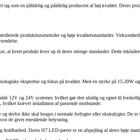
t sig som en pålidelig og pålidelig producent af høj kvalitet. Deres pr
ntrollerede produktionsmetoder og høje kvalitetsstandarder. Virksomhede
rsendelse.
 at hvert produkt lever op til deres strenge standarder. Dette inkludere
logiske ekspertise og fokus på kvalitet. Med en styrke på 15-20W og
12V og 24V systemer, hvilket gør den alsidig og egnet til forskellige 
 hvilket kræver installation af passende modstande.
 derfor ikke skal bruges i normale forlygter eller ekstralygter. De er 
 hvor de giver enestående belysning.
n og holdbarhed. Deres H7 LED-pærer er en afspejling af deres høje stan