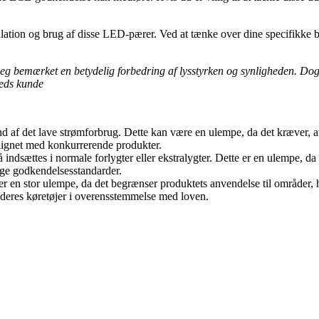
allation og brug af disse LED-pærer. Ved at tænke over dine specifikke 
eg bemærket en betydelig forbedring af lysstyrken og synligheden. Dog
freds kunde
 af det lave strømforbrug. Dette kan være en ulempe, da det kræver, a
lignet med konkurrerende produkter.
 indsættes i normale forlygter eller ekstralygter. Dette er en ulempe,
ige godkendelsesstandarder.
r en stor ulempe, da det begrænser produktets anvendelse til områder, 
i deres køretøjer i overensstemmelse med loven.