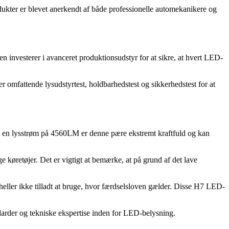
odukter er blevet anerkendt af både professionelle automekanikere og
n investerer i avanceret produktionsudstyr for at sikre, at hvert LED-
r omfattende lysudstyrtest, holdbarhedstest og sikkerhedstest for at
 en lysstrøm på 4560LM er denne pære ekstremt kraftfuld og kan
køretøjer. Det er vigtigt at bemærke, at på grund af det lave
heller ikke tilladt at bruge, hvor færdselsloven gælder. Disse H7 LED-
darder og tekniske ekspertise inden for LED-belysning.