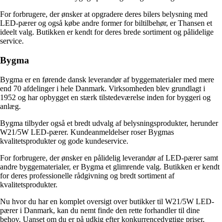
For forbrugere, der ønsker at opgradere deres bilers belysning med
LED-pærer og også købe andre former for biltilbehør, er Thansen et
ideelt valg. Butikken er kendt for deres brede sortiment og pålidelige
service.
Bygma
Bygma er en førende dansk leverandør af byggematerialer med mere
end 70 afdelinger i hele Danmark. Virksomheden blev grundlagt i
1952 og har opbygget en stærk tilstedeværelse inden for byggeri og
anlæg.
Bygma tilbyder også et bredt udvalg af belysningsprodukter, herunder
W21/5W LED-pærer. Kundeanmeldelser roser Bygmas
kvalitetsprodukter og gode kundeservice.
For forbrugere, der ønsker en pålidelig leverandør af LED-pærer samt
andre byggematerialer, er Bygma et glimrende valg. Butikken er kendt
for deres professionelle rådgivning og bredt sortiment af
kvalitetsprodukter.
Nu hvor du har en komplet oversigt over butikker til W21/5W LED-
pærer i Danmark, kan du nemt finde den rette forhandler til dine
behov. Uanset om du er på udkig efter konkurrencedygtige priser,