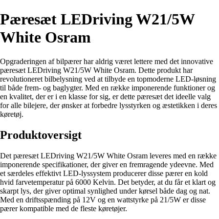
Pæresæt LEDriving W21/5W
White Osram
Opgraderingen af bilpærer har aldrig været lettere med det innovative
pæresæt LEDriving W21/5W White Osram. Dette produkt har
revolutioneret bilbelysning ved at tilbyde en topmoderne LED-løsning
til både frem- og baglygter. Med en række imponerende funktioner og
en kvalitet, der er i en klasse for sig, er dette pæresæt det ideelle valg
for alle bilejere, der ønsker at forbedre lysstyrken og æstetikken i deres
køretøj.
Produktoversigt
Det pæresæt LEDriving W21/5W White Osram leveres med en række
imponerende specifikationer, der giver en fremragende ydeevne. Med
et særdeles effektivt LED-lyssystem producerer disse pærer en kold
hvid farvetemperatur på 6000 Kelvin. Det betyder, at du får et klart og
skarpt lys, der giver optimal synlighed under kørsel både dag og nat.
Med en driftsspænding på 12V og en wattstyrke på 21/5W er disse
pærer kompatible med de fleste køretøjer.