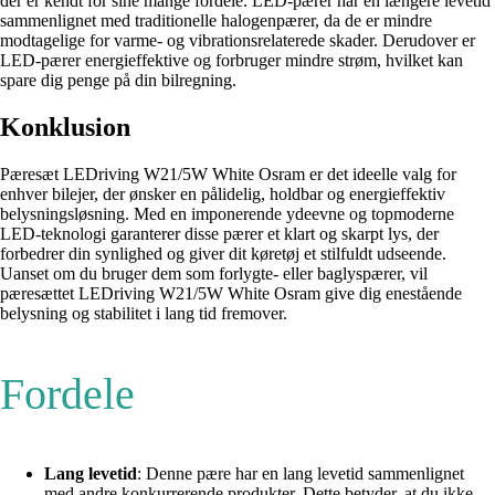
der er kendt for sine mange fordele. LED-pærer har en længere levetid
sammenlignet med traditionelle halogenpærer, da de er mindre
modtagelige for varme- og vibrationsrelaterede skader. Derudover er
LED-pærer energieffektive og forbruger mindre strøm, hvilket kan
spare dig penge på din bilregning.
Konklusion
Pæresæt LEDriving W21/5W White Osram er det ideelle valg for
enhver bilejer, der ønsker en pålidelig, holdbar og energieffektiv
belysningsløsning. Med en imponerende ydeevne og topmoderne
LED-teknologi garanterer disse pærer et klart og skarpt lys, der
forbedrer din synlighed og giver dit køretøj et stilfuldt udseende.
Uanset om du bruger dem som forlygte- eller baglyspærer, vil
pæresættet LEDriving W21/5W White Osram give dig enestående
belysning og stabilitet i lang tid fremover.
Fordele
Lang levetid
: Denne pære har en lang levetid sammenlignet
med andre konkurrerende produkter. Dette betyder, at du ikke