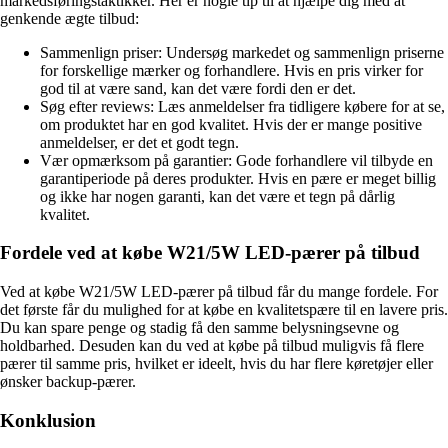
markedsføringstaktikker. Her er nogle tip til at hjælpe dig med at
genkende ægte tilbud:
Sammenlign priser: Undersøg markedet og sammenlign priserne
for forskellige mærker og forhandlere. Hvis en pris virker for
god til at være sand, kan det være fordi den er det.
Søg efter reviews: Læs anmeldelser fra tidligere købere for at se,
om produktet har en god kvalitet. Hvis der er mange positive
anmeldelser, er det et godt tegn.
Vær opmærksom på garantier: Gode forhandlere vil tilbyde en
garantiperiode på deres produkter. Hvis en pære er meget billig
og ikke har nogen garanti, kan det være et tegn på dårlig
kvalitet.
Fordele ved at købe W21/5W LED-pærer på tilbud
Ved at købe W21/5W LED-pærer på tilbud får du mange fordele. For
det første får du mulighed for at købe en kvalitetspære til en lavere pris.
Du kan spare penge og stadig få den samme belysningsevne og
holdbarhed. Desuden kan du ved at købe på tilbud muligvis få flere
pærer til samme pris, hvilket er ideelt, hvis du har flere køretøjer eller
ønsker backup-pærer.
Konklusion