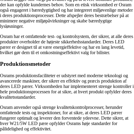
der kan opfylde kundernes behov. Som en etisk virksomhed er Osram
også engageret i bæredygtighed og har integreret miljøvenlige metoder
i deres produktionsprocesser. Dette afspejler deres bestræbelser på at
minimere negative miljøpåvirkninger og skabe bæredygtige
lysløsninger.
Osram har et omfattende test- og kontrolsystem, der sikrer, at alle deres
produkter overholder de højeste sikkerhedsstandarder. Deres LED
pærer er designet til at være energieffektive og har en lang levetid,
hvilket gør dem til et omkostningseffektivt valg for bilister.
Produktionsmetoder
Osrams produktionsfaciliteter er udstyret med moderne teknologi og
avancerede maskiner, der sikrer en effektiv og præcis produktion af
deres LED pærer. Virksomheden har implementeret strenge kontroller i
hele produktionsprocessen for at sikre, at hvert produkt opfylder deres
kvalitetsstandarder.
Osram anvender også strenge kvalitetskontrolprocesser, herunder
omfattende tests og inspektioner, for at sikre, at deres LED pærer
fungerer optimalt og leverer den forventede ydeevne. Dette sikrer, at
hver W21/5W LED pære opfylder Osrams høje standarder for
pålidelighed og effektivitet.