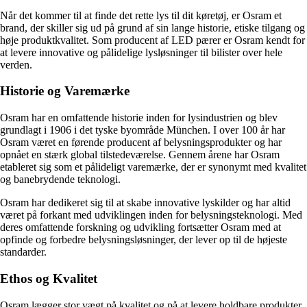
Når det kommer til at finde det rette lys til dit køretøj, er Osram et
brand, der skiller sig ud på grund af sin lange historie, etiske tilgang og
høje produktkvalitet. Som producent af LED pærer er Osram kendt for
at levere innovative og pålidelige lysløsninger til bilister over hele
verden.
Historie og Varemærke
Osram har en omfattende historie inden for lysindustrien og blev
grundlagt i 1906 i det tyske byområde München. I over 100 år har
Osram været en førende producent af belysningsprodukter og har
opnået en stærk global tilstedeværelse. Gennem årene har Osram
etableret sig som et pålideligt varemærke, der er synonymt med kvalitet
og banebrydende teknologi.
Osram har dedikeret sig til at skabe innovative lyskilder og har altid
været på forkant med udviklingen inden for belysningsteknologi. Med
deres omfattende forskning og udvikling fortsætter Osram med at
opfinde og forbedre belysningsløsninger, der lever op til de højeste
standarder.
Ethos og Kvalitet
Osram lægger stor vægt på kvalitet og på at levere holdbare produkter,