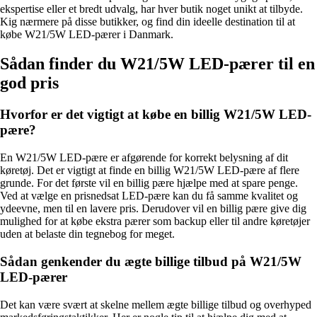
ekspertise eller et bredt udvalg, har hver butik noget unikt at tilbyde.
Kig nærmere på disse butikker, og find din ideelle destination til at
købe W21/5W LED-pærer i Danmark.
Sådan finder du W21/5W LED-pærer til en
god pris
Hvorfor er det vigtigt at købe en billig W21/5W LED-
pære?
En W21/5W LED-pære er afgørende for korrekt belysning af dit
køretøj. Det er vigtigt at finde en billig W21/5W LED-pære af flere
grunde. For det første vil en billig pære hjælpe med at spare penge.
Ved at vælge en prisnedsat LED-pære kan du få samme kvalitet og
ydeevne, men til en lavere pris. Derudover vil en billig pære give dig
mulighed for at købe ekstra pærer som backup eller til andre køretøjer
uden at belaste din tegnebog for meget.
Sådan genkender du ægte billige tilbud på W21/5W
LED-pærer
Det kan være svært at skelne mellem ægte billige tilbud og overhyped