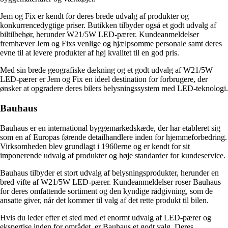
Jem og Fix er kendt for deres brede udvalg af produkter og
konkurrencedygtige priser. Butikken tilbyder også et godt udvalg af
biltilbehør, herunder W21/5W LED-pærer. Kundeanmeldelser
fremhæver Jem og Fixs venlige og hjælpsomme personale samt deres
evne til at levere produkter af høj kvalitet til en god pris.
Med sin brede geografiske dækning og et godt udvalg af W21/5W
LED-pærer er Jem og Fix en ideel destination for forbrugere, der
ønsker at opgradere deres bilers belysningssystem med LED-teknologi.
Bauhaus
Bauhaus er en international byggemarkedskæde, der har etableret sig
som en af Europas førende detailhandlere inden for hjemmeforbedring.
Virksomheden blev grundlagt i 1960erne og er kendt for sit
imponerende udvalg af produkter og høje standarder for kundeservice.
Bauhaus tilbyder et stort udvalg af belysningsprodukter, herunder en
bred vifte af W21/5W LED-pærer. Kundeanmeldelser roser Bauhaus
for deres omfattende sortiment og den kyndige rådgivning, som de
ansatte giver, når det kommer til valg af det rette produkt til bilen.
Hvis du leder efter et sted med et enormt udvalg af LED-pærer og
ekspertise inden for området, er Bauhaus et godt valg. Deres