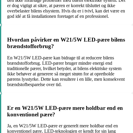
den ikke forårsage problemer med bilens elektriske system. Det
er dog vigtigt at sikre, at pæren er korrekt tilsluttet og ikke
overbelaster bilens elsystem. Hvis du er i tvivl, kan det være en
god idé at få installationen foretaget af en professionel.
Hvordan påvirker en W21/5W LED-pære bilens
brændstofforbrug?
En W21/5W LED-pære kan bidrage til at reducere bilens
brændstofforbrug. LED-pærer bruger mindre energi end
traditionelle pærer, hvilket betyder, at bilens elektriske system
ikke behøver at generere så meget strøm for at opretholde
pærens lysstyrke. Dette kan resultere i en lille, men konsekvent
brændstofbesparelse over tid.
Er en W21/5W LED-pære mere holdbar end en
konventionel pære?
Ja, en W21/5W LED-pære er generelt mere holdbar end en
konventionel pære. LED-teknologien er kendt for sin lang