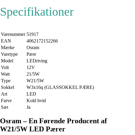
Specifikationer
Varenummer
51917
EAN
4062172152266
Mærke
Osram
Varetype
Pære
Model
LEDriving
Volt
12V
Watt
21/5W
Type
W21/5W
Sokkel
W3x16q (GLASSOKKEL PÆRE)
Art
LED
Farve
Kold hvid
Sæt
Ja
Osram – En Førende Producent af
W21/5W LED Pærer