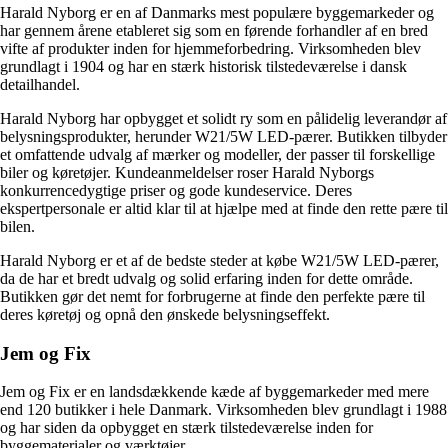
Harald Nyborg er en af Danmarks mest populære byggemarkeder og
har gennem årene etableret sig som en førende forhandler af en bred
vifte af produkter inden for hjemmeforbedring. Virksomheden blev
grundlagt i 1904 og har en stærk historisk tilstedeværelse i dansk
detailhandel.
Harald Nyborg har opbygget et solidt ry som en pålidelig leverandør af
belysningsprodukter, herunder W21/5W LED-pærer. Butikken tilbyder
et omfattende udvalg af mærker og modeller, der passer til forskellige
biler og køretøjer. Kundeanmeldelser roser Harald Nyborgs
konkurrencedygtige priser og gode kundeservice. Deres
ekspertpersonale er altid klar til at hjælpe med at finde den rette pære til
bilen.
Harald Nyborg er et af de bedste steder at købe W21/5W LED-pærer,
da de har et bredt udvalg og solid erfaring inden for dette område.
Butikken gør det nemt for forbrugerne at finde den perfekte pære til
deres køretøj og opnå den ønskede belysningseffekt.
Jem og Fix
Jem og Fix er en landsdækkende kæde af byggemarkeder med mere
end 120 butikker i hele Danmark. Virksomheden blev grundlagt i 1988
og har siden da opbygget en stærk tilstedeværelse inden for
byggematerialer og værktøjer.