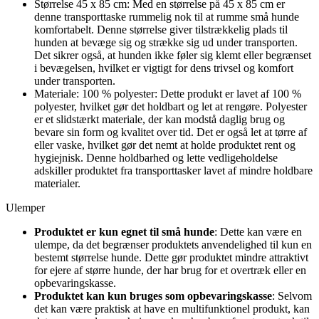
Størrelse 45 x 85 cm: Med en størrelse på 45 x 85 cm er
denne transporttaske rummelig nok til at rumme små hunde
komfortabelt. Denne størrelse giver tilstrækkelig plads til
hunden at bevæge sig og strække sig ud under transporten.
Det sikrer også, at hunden ikke føler sig klemt eller begrænset
i bevægelsen, hvilket er vigtigt for dens trivsel og komfort
under transporten.
Materiale: 100 % polyester: Dette produkt er lavet af 100 %
polyester, hvilket gør det holdbart og let at rengøre. Polyester
er et slidstærkt materiale, der kan modstå daglig brug og
bevare sin form og kvalitet over tid. Det er også let at tørre af
eller vaske, hvilket gør det nemt at holde produktet rent og
hygiejnisk. Denne holdbarhed og lette vedligeholdelse
adskiller produktet fra transporttasker lavet af mindre holdbare
materialer.
Ulemper
Produktet er kun egnet til små hunde
: Dette kan være en
ulempe, da det begrænser produktets anvendelighed til kun en
bestemt størrelse hunde. Dette gør produktet mindre attraktivt
for ejere af større hunde, der har brug for et overtræk eller en
opbevaringskasse.
Produktet kan kun bruges som opbevaringskasse
: Selvom
det kan være praktisk at have en multifunktionel produkt, kan