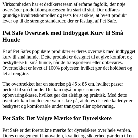
Virksomheden har et dedikeret team af erfarne fagfolk, der nøje
overvåger produktionsprocessen fra start til slut. Der udføres
grundige kvalitetskontroller og tests for at sikre, at hvert produkt
lever op til de strenge standarder, der er fastlagt af Pet Safe.
Pet Safe Overtræk med Indbygget Kurv til Små
Hunde
Et af Pet Safes populære produkter er deres overtræk med indbygget
kurv til små hunde. Dette produkt er designet til at give komfort og
beskyttelse til små hunde, når de transporteres eller opbevares.
Overtrækket er lavet af 100% polyester, hvilket gør det holdbart og
let at rengøre.
The overtrækket har en størrelse på 45 x 85 cm, hvilket passer
perfekt til små hunde. Det kan også bruges som en
opbevaringskasse, hvilket gør det alsidigt og praktisk. Med dette
overtræk kan hundeejere være sikre på, at deres elskede kæledyr er
beskyttet og komfortable under transport eller opbevaring.
Pet Safe: Det Valgte Mærke for Dyreelskere
Pet Safe er det foretrukne mærke for dyreelskere over hele verden.
Deres engagement i innovation, kvalitet og sikkerhed gør dem til en