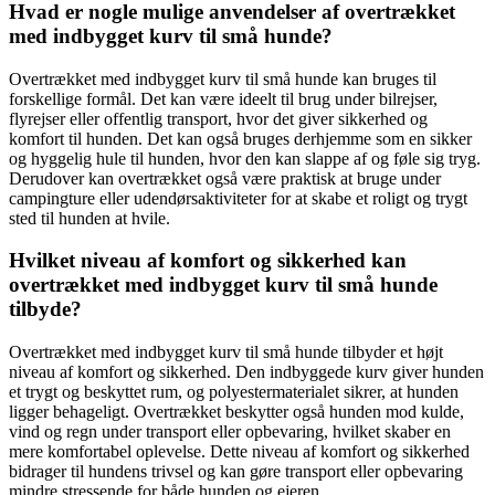
Hvad er nogle mulige anvendelser af overtrækket
med indbygget kurv til små hunde?
Overtrækket med indbygget kurv til små hunde kan bruges til
forskellige formål. Det kan være ideelt til brug under bilrejser,
flyrejser eller offentlig transport, hvor det giver sikkerhed og
komfort til hunden. Det kan også bruges derhjemme som en sikker
og hyggelig hule til hunden, hvor den kan slappe af og føle sig tryg.
Derudover kan overtrækket også være praktisk at bruge under
campingture eller udendørsaktiviteter for at skabe et roligt og trygt
sted til hunden at hvile.
Hvilket niveau af komfort og sikkerhed kan
overtrækket med indbygget kurv til små hunde
tilbyde?
Overtrækket med indbygget kurv til små hunde tilbyder et højt
niveau af komfort og sikkerhed. Den indbyggede kurv giver hunden
et trygt og beskyttet rum, og polyestermaterialet sikrer, at hunden
ligger behageligt. Overtrækket beskytter også hunden mod kulde,
vind og regn under transport eller opbevaring, hvilket skaber en
mere komfortabel oplevelse. Dette niveau af komfort og sikkerhed
bidrager til hundens trivsel og kan gøre transport eller opbevaring
mindre stressende for både hunden og ejeren.