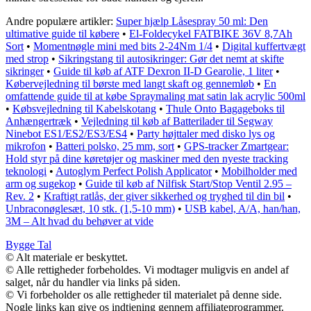
Andre populære artikler:
Super hjælp Låsespray 50 ml: Den
ultimative guide til købere
•
El-Foldecykel FATBIKE 36V 8,7Ah
Sort
•
Momentnøgle mini med bits 2-24Nm 1/4
•
Digital kuffertvægt
med strop
•
Sikringstang til autosikringer: Gør det nemt at skifte
sikringer
•
Guide til køb af ATF Dexron II-D Gearolie, 1 liter
•
Købervejledning til børste med langt skaft og gennemløb
•
En
omfattende guide til at købe Spraymaling mat satin lak acrylic 500ml
•
Købsvejledning til Kabelskotang
•
Thule Onto Bagageboks til
Anhængertræk
•
Vejledning til køb af Batterilader til Segway
Ninebot ES1/ES2/ES3/ES4
•
Party højttaler med disko lys og
mikrofon
•
Batteri polsko, 25 mm, sort
•
GPS-tracker Zmartgear:
Hold styr på dine køretøjer og maskiner med den nyeste tracking
teknologi
•
Autoglym Perfect Polish Applicator
•
Mobilholder med
arm og sugekop
•
Guide til køb af Nilfisk Start/Stop Ventil 2.95 –
Rev. 2
•
Kraftigt ratlås, der giver sikkerhed og tryghed til din bil
•
Unbraconøglesæt, 10 stk. (1,5-10 mm)
•
USB kabel, A/A, han/han,
3M – Alt hvad du behøver at vide
Bygge Tal
© Alt materiale er beskyttet.
© Alle rettigheder forbeholdes. Vi modtager muligvis en andel af
salget, når du handler via links på siden.
© Vi forbeholder os alle rettigheder til materialet på denne side.
Nogle links kan give os indtjening gennem affiliateprogrammer.