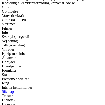
Kopiering eller videreformidling kræver tilladelse.
Om os
Oprindelse
Vores drivkraft
Om redaktionen
Vær med
Filialer
Info
Svar på spørgsmål
Vejledning
Tilbagemelding
Vi søger
Hjælp med info
Alliancer
Udbyder
Brandpartner
Formidler
Støtte
Pressemeddelelser
Ring
Interne henvisninger
Sitemap
Tekster
Bibliotek
Blogside