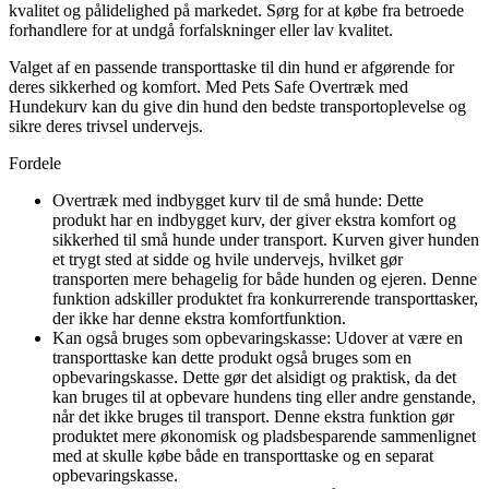
kvalitet og pålidelighed på markedet. Sørg for at købe fra betroede
forhandlere for at undgå forfalskninger eller lav kvalitet.
Valget af en passende transporttaske til din hund er afgørende for
deres sikkerhed og komfort. Med Pets Safe Overtræk med
Hundekurv kan du give din hund den bedste transportoplevelse og
sikre deres trivsel undervejs.
Fordele
Overtræk med indbygget kurv til de små hunde: Dette
produkt har en indbygget kurv, der giver ekstra komfort og
sikkerhed til små hunde under transport. Kurven giver hunden
et trygt sted at sidde og hvile undervejs, hvilket gør
transporten mere behagelig for både hunden og ejeren. Denne
funktion adskiller produktet fra konkurrerende transporttasker,
der ikke har denne ekstra komfortfunktion.
Kan også bruges som opbevaringskasse: Udover at være en
transporttaske kan dette produkt også bruges som en
opbevaringskasse. Dette gør det alsidigt og praktisk, da det
kan bruges til at opbevare hundens ting eller andre genstande,
når det ikke bruges til transport. Denne ekstra funktion gør
produktet mere økonomisk og pladsbesparende sammenlignet
med at skulle købe både en transporttaske og en separat
opbevaringskasse.