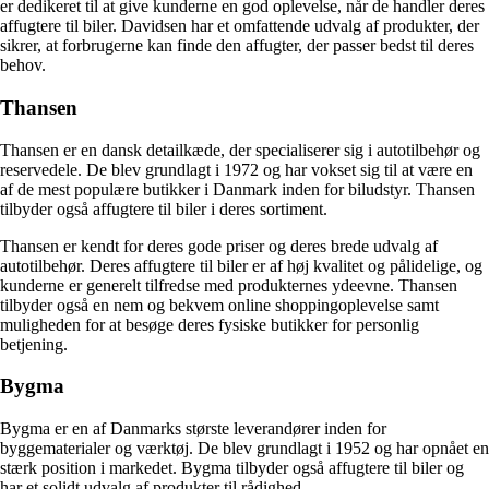
er dedikeret til at give kunderne en god oplevelse, når de handler deres
affugtere til biler. Davidsen har et omfattende udvalg af produkter, der
sikrer, at forbrugerne kan finde den affugter, der passer bedst til deres
behov.
Thansen
Thansen er en dansk detailkæde, der specialiserer sig i autotilbehør og
reservedele. De blev grundlagt i 1972 og har vokset sig til at være en
af de mest populære butikker i Danmark inden for biludstyr. Thansen
tilbyder også affugtere til biler i deres sortiment.
Thansen er kendt for deres gode priser og deres brede udvalg af
autotilbehør. Deres affugtere til biler er af høj kvalitet og pålidelige, og
kunderne er generelt tilfredse med produkternes ydeevne. Thansen
tilbyder også en nem og bekvem online shoppingoplevelse samt
muligheden for at besøge deres fysiske butikker for personlig
betjening.
Bygma
Bygma er en af Danmarks største leverandører inden for
byggematerialer og værktøj. De blev grundlagt i 1952 og har opnået en
stærk position i markedet. Bygma tilbyder også affugtere til biler og
har et solidt udvalg af produkter til rådighed.