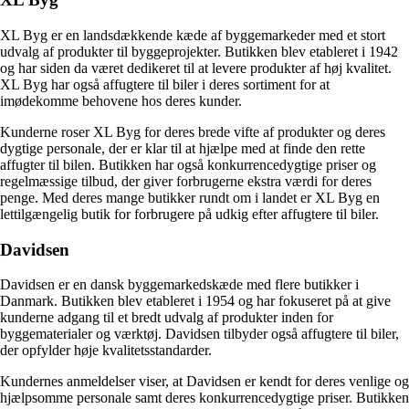
XL Byg er en landsdækkende kæde af byggemarkeder med et stort
udvalg af produkter til byggeprojekter. Butikken blev etableret i 1942
og har siden da været dedikeret til at levere produkter af høj kvalitet.
XL Byg har også affugtere til biler i deres sortiment for at
imødekomme behovene hos deres kunder.
Kunderne roser XL Byg for deres brede vifte af produkter og deres
dygtige personale, der er klar til at hjælpe med at finde den rette
affugter til bilen. Butikken har også konkurrencedygtige priser og
regelmæssige tilbud, der giver forbrugerne ekstra værdi for deres
penge. Med deres mange butikker rundt om i landet er XL Byg en
lettilgængelig butik for forbrugere på udkig efter affugtere til biler.
Davidsen
Davidsen er en dansk byggemarkedskæde med flere butikker i
Danmark. Butikken blev etableret i 1954 og har fokuseret på at give
kunderne adgang til et bredt udvalg af produkter inden for
byggematerialer og værktøj. Davidsen tilbyder også affugtere til biler,
der opfylder høje kvalitetsstandarder.
Kundernes anmeldelser viser, at Davidsen er kendt for deres venlige og
hjælpsomme personale samt deres konkurrencedygtige priser. Butikken