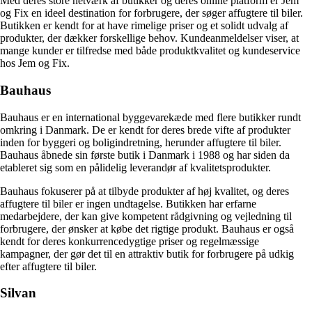
Med deres store netværk af butikker og deres online platform er Jem
og Fix en ideel destination for forbrugere, der søger affugtere til biler.
Butikken er kendt for at have rimelige priser og et solidt udvalg af
produkter, der dækker forskellige behov. Kundeanmeldelser viser, at
mange kunder er tilfredse med både produktkvalitet og kundeservice
hos Jem og Fix.
Bauhaus
Bauhaus er en international byggevarekæde med flere butikker rundt
omkring i Danmark. De er kendt for deres brede vifte af produkter
inden for byggeri og boligindretning, herunder affugtere til biler.
Bauhaus åbnede sin første butik i Danmark i 1988 og har siden da
etableret sig som en pålidelig leverandør af kvalitetsprodukter.
Bauhaus fokuserer på at tilbyde produkter af høj kvalitet, og deres
affugtere til biler er ingen undtagelse. Butikken har erfarne
medarbejdere, der kan give kompetent rådgivning og vejledning til
forbrugere, der ønsker at købe det rigtige produkt. Bauhaus er også
kendt for deres konkurrencedygtige priser og regelmæssige
kampagner, der gør det til en attraktiv butik for forbrugere på udkig
efter affugtere til biler.
Silvan