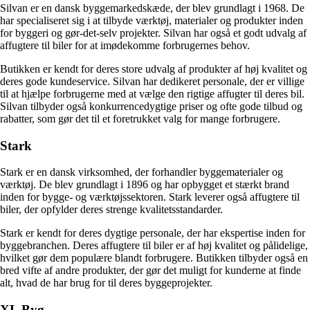
Silvan er en dansk byggemarkedskæde, der blev grundlagt i 1968. De
har specialiseret sig i at tilbyde værktøj, materialer og produkter inden
for byggeri og gør-det-selv projekter. Silvan har også et godt udvalg af
affugtere til biler for at imødekomme forbrugernes behov.
Butikken er kendt for deres store udvalg af produkter af høj kvalitet og
deres gode kundeservice. Silvan har dedikeret personale, der er villige
til at hjælpe forbrugerne med at vælge den rigtige affugter til deres bil.
Silvan tilbyder også konkurrencedygtige priser og ofte gode tilbud og
rabatter, som gør det til et foretrukket valg for mange forbrugere.
Stark
Stark er en dansk virksomhed, der forhandler byggematerialer og
værktøj. De blev grundlagt i 1896 og har opbygget et stærkt brand
inden for bygge- og værktøjssektoren. Stark leverer også affugtere til
biler, der opfylder deres strenge kvalitetsstandarder.
Stark er kendt for deres dygtige personale, der har ekspertise inden for
byggebranchen. Deres affugtere til biler er af høj kvalitet og pålidelige,
hvilket gør dem populære blandt forbrugere. Butikken tilbyder også en
bred vifte af andre produkter, der gør det muligt for kunderne at finde
alt, hvad de har brug for til deres byggeprojekter.
XL Byg