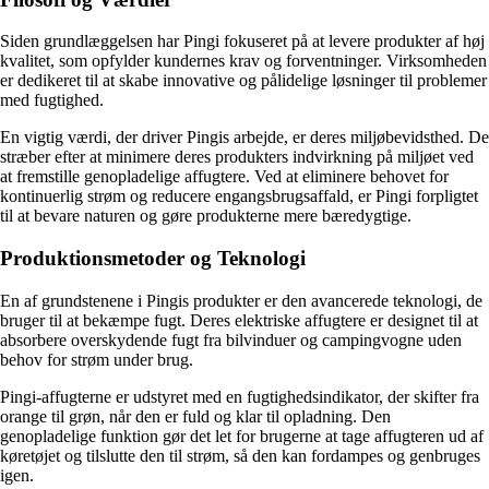
Siden grundlæggelsen har Pingi fokuseret på at levere produkter af høj
kvalitet, som opfylder kundernes krav og forventninger. Virksomheden
er dedikeret til at skabe innovative og pålidelige løsninger til problemer
med fugtighed.
En vigtig værdi, der driver Pingis arbejde, er deres miljøbevidsthed. De
stræber efter at minimere deres produkters indvirkning på miljøet ved
at fremstille genopladelige affugtere. Ved at eliminere behovet for
kontinuerlig strøm og reducere engangsbrugsaffald, er Pingi forpligtet
til at bevare naturen og gøre produkterne mere bæredygtige.
Produktionsmetoder og Teknologi
En af grundstenene i Pingis produkter er den avancerede teknologi, de
bruger til at bekæmpe fugt. Deres elektriske affugtere er designet til at
absorbere overskydende fugt fra bilvinduer og campingvogne uden
behov for strøm under brug.
Pingi-affugterne er udstyret med en fugtighedsindikator, der skifter fra
orange til grøn, når den er fuld og klar til opladning. Den
genopladelige funktion gør det let for brugerne at tage affugteren ud af
køretøjet og tilslutte den til strøm, så den kan fordampes og genbruges
igen.