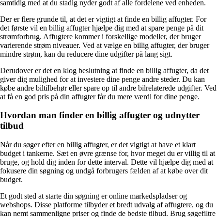
samtidig med at du stadig nyder godt af alle fordelene ved enheden.
Der er flere grunde til, at det er vigtigt at finde en billig affugter. For
det første vil en billig affugter hjælpe dig med at spare penge på dit
strømforbrug. Affugtere kommer i forskellige modeller, der bruger
varierende strøm niveauer. Ved at vælge en billig affugter, der bruger
mindre strøm, kan du reducere dine udgifter på lang sigt.
Derudover er det en klog beslutning at finde en billig affugter, da det
giver dig mulighed for at investere dine penge andre steder. Du kan
købe andre biltilbehør eller spare op til andre bilrelaterede udgifter. Ved
at få en god pris på din affugter får du mere værdi for dine penge.
Hvordan man finder en billig affugter og udnytter
tilbud
Når du søger efter en billig affugter, er det vigtigt at have et klart
budget i tankerne. Sæt en øvre grænse for, hvor meget du er villig til at
bruge, og hold dig inden for dette interval. Dette vil hjælpe dig med at
fokusere din søgning og undgå forbrugers fælden af at købe over dit
budget.
Et godt sted at starte din søgning er online markedspladser og
webshops. Disse platforme tilbyder et bredt udvalg af affugtere, og du
kan nemt sammenligne priser og finde de bedste tilbud. Brug søgefiltre