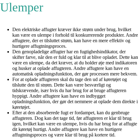
Ulemper
Den elektriske affugter kræver ikke strøm under brug, hvilket
kan være en ulempe i forhold til konkurrerende produkter. Andre
affugtere, der er tilsluttet strøm, kan have en mere effektiv og
hurtigere affugtningsproces.
Den genopladelige affugter har en fugtighedsindikator, der
skifter farve, når den er fuld og klar til at blive opladet. Dette kan
være en ulempe, da det kræver, at du holder øje med indikatoren
og husker at oplade affugteren. Andre affugtere kan have en
automatisk opladningsfunktion, der gør processen mere bekvem.
For at oplade affugteren skal du tage den ud af køretøjet og
tilslutte den til strøm. Dette kan være besværligt og
tidskrævende, især hvis du har brug for at bruge affugteren
hyppigt. Andre affugtere kan have en indbygget
opladningsfunktion, der gør det nemmere at oplade dem direkte i
køretøjet.
Efter at den absorberede fugt er fordampet, kan du genbruge
affugteren. Dog kan det tage tid, før affugteren er klar til brug
igen, hvilket kan være en ulempe, hvis du har brug for at affugte
dit køretøj hurtigt. Andre affugtere kan have en hurtigere
affugtningsproces og være klar til brug på kortere tid.