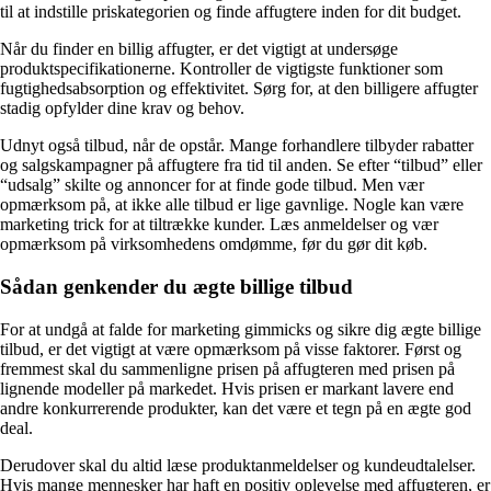
til at indstille priskategorien og finde affugtere inden for dit budget.
Når du finder en billig affugter, er det vigtigt at undersøge
produktspecifikationerne. Kontroller de vigtigste funktioner som
fugtighedsabsorption og effektivitet. Sørg for, at den billigere affugter
stadig opfylder dine krav og behov.
Udnyt også tilbud, når de opstår. Mange forhandlere tilbyder rabatter
og salgskampagner på affugtere fra tid til anden. Se efter “tilbud” eller
“udsalg” skilte og annoncer for at finde gode tilbud. Men vær
opmærksom på, at ikke alle tilbud er lige gavnlige. Nogle kan være
marketing trick for at tiltrække kunder. Læs anmeldelser og vær
opmærksom på virksomhedens omdømme, før du gør dit køb.
Sådan genkender du ægte billige tilbud
For at undgå at falde for marketing gimmicks og sikre dig ægte billige
tilbud, er det vigtigt at være opmærksom på visse faktorer. Først og
fremmest skal du sammenligne prisen på affugteren med prisen på
lignende modeller på markedet. Hvis prisen er markant lavere end
andre konkurrerende produkter, kan det være et tegn på en ægte god
deal.
Derudover skal du altid læse produktanmeldelser og kundeudtalelser.
Hvis mange mennesker har haft en positiv oplevelse med affugteren, er