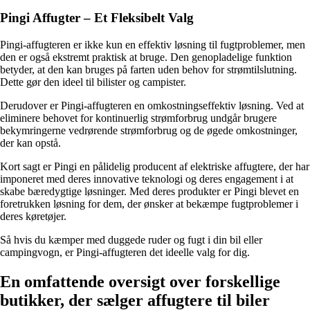
Pingi Affugter – Et Fleksibelt Valg
Pingi-affugteren er ikke kun en effektiv løsning til fugtproblemer, men
den er også ekstremt praktisk at bruge. Den genopladelige funktion
betyder, at den kan bruges på farten uden behov for strømtilslutning.
Dette gør den ideel til bilister og campister.
Derudover er Pingi-affugteren en omkostningseffektiv løsning. Ved at
eliminere behovet for kontinuerlig strømforbrug undgår brugere
bekymringerne vedrørende strømforbrug og de øgede omkostninger,
der kan opstå.
Kort sagt er Pingi en pålidelig producent af elektriske affugtere, der har
imponeret med deres innovative teknologi og deres engagement i at
skabe bæredygtige løsninger. Med deres produkter er Pingi blevet en
foretrukken løsning for dem, der ønsker at bekæmpe fugtproblemer i
deres køretøjer.
Så hvis du kæmper med duggede ruder og fugt i din bil eller
campingvogn, er Pingi-affugteren det ideelle valg for dig.
En omfattende oversigt over forskellige
butikker, der sælger affugtere til biler