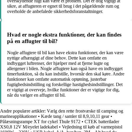
overskydende fugt kan være et problem. Det er dog vigtigt at
sikre, at affugteren er egnet til brug i det pågældende rum og
overholde de anbefalede sikkerhedsforanstaltninger.
Hvad er nogle ekstra funktioner, der kan findes
på en affugter til bil?
Nogle affugtere til bil kan have ekstra funktioner, der kan være
nyttige afhængigt af dine behov. Dette kan omfatte en
indbygget luftrenser, der hjælper med at fjerne lugte og
allergener i bilen. Nogle affugtere kan også have en indbygget
timerfunktion, så du kan indstille, hvornår den skal køre. Andre
funktioner kan omfatte automatisk optøning, justerbar
fugtighedsindstilling og forskellige hastighedsindstillinger. Det
er vigtigt at overveje, hvilke funktioner der er vigtige for dig,
når du vælger en affugter til bil.
Andre populære artikler:
Vælg den rette frostvæske til camping og
marineapplikationer
•
Kæde tang / samler til 8,9,10,11 gear
•
Pålæsningsrampe XT for cykel Thule 9172
•
CTEK batterilader
XS0,8 12V M/eyelet ladekabel
•
Vejledning til køb af varmepistol