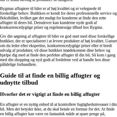
Bygmas affugtere til biler er af høj kvalitet og er velegnede til
forskellige behov. Butikken er kendt for deres professionelle service og
fleksibilitet, hvilket gør det muligt for kunderne at finde den rette
affugter til deres bil. Derudover kan kunderne nyde godt af
konkurrencedygtige priser og regelmæssige tilbud hos Bygma.
Giv din søgning af affugtere til biler en god start med disse forskellige
butikker, der er specialiseret i at levere produkter af høj kvalitet. Uanset
om du leder efter ekspertise, konkurrencedygtige priser eller et bredt
udvalg af produkter, vil disse butikker imødekomme dine behov og
hjælpe dig med at finde den perfekte affugter til din bil. Så kom i gang
med din shopping og nyd godt af fordelene ved at handle hos disse
pålidelige forhandlere.
Guide til at finde en billig affugter og
udnytte tilbud
Hvorfor det er vigtigt at finde en billig affugter
En affugter er en nyttig enhed til at kontrollere fugtighedsniveauer i din
bil. Men det betyder ikke, at du skal betale en formue for det. At finde
en billig affugter kan være en fantastisk måde at spare penge på,