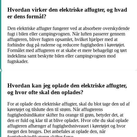
Hvordan virker den elektriske affugter, og hvad
er dens formål?
Den elektriske affugter fungerer ved at absorbere overskydende
fugt i bilen eller campingvognen. Når luften passerer gennem
affugteren, bliver fugten opsamlet, hvilket hjælper med at
forhindre dug på ruderne og reducere fugtigheden i køretøjet.
Formålet med affugteren er at skabe et mere behageligt og tørt
indeklima samt beskytte bilen eller campingvognen mod
fugtskader.
Hvordan kan jeg oplade den elektriske affugter,
og hvor ofte skal den oplades?
For at oplade den elektriske affugter, skal du blot tage den ud af
køretøjet og tilslutte den til strøm. Når affugterens
fugtighedsindikator skifter fra orange til grøn, betyder det, at
den er fuld og klar til at blive opladet. Hvor ofte du skal oplade
affugteren afhænger af fugtighedsniveauet i køretøjet og hvor
meget den bruges. Det anbefales at oplade den, når
fugtighedsindikatoren skifter farve.