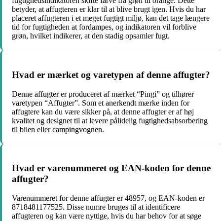
fugtighedsindikatoren skifte farve fra grøn til orange. Dette
betyder, at affugteren er klar til at blive brugt igen. Hvis du har
placeret affugteren i et meget fugtigt miljø, kan det tage længere
tid for fugtigheden at fordampes, og indikatoren vil forblive
grøn, hvilket indikerer, at den stadig opsamler fugt.
Hvad er mærket og varetypen af denne affugter?
Denne affugter er produceret af mærket “Pingi” og tilhører
varetypen “Affugter”. Som et anerkendt mærke inden for
affugtere kan du være sikker på, at denne affugter er af høj
kvalitet og designet til at levere pålidelig fugtighedsabsorbering
til bilen eller campingvognen.
Hvad er varenummeret og EAN-koden for denne
affugter?
Varenummeret for denne affugter er 48957, og EAN-koden er
8718481177525. Disse numre bruges til at identificere
affugteren og kan være nyttige, hvis du har behov for at søge