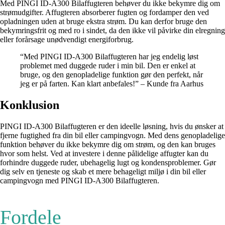
Med PINGI ID-A300 Bilaffugteren behøver du ikke bekymre dig om
strømudgifter. Affugteren absorberer fugten og fordamper den ved
opladningen uden at bruge ekstra strøm. Du kan derfor bruge den
bekymringsfrit og med ro i sindet, da den ikke vil påvirke din elregning
eller forårsage unødvendigt energiforbrug.
“Med PINGI ID-A300 Bilaffugteren har jeg endelig løst
problemet med duggede ruder i min bil. Den er enkel at
bruge, og den genopladelige funktion gør den perfekt, når
jeg er på farten. Kan klart anbefales!” – Kunde fra Aarhus
Konklusion
PINGI ID-A300 Bilaffugteren er den ideelle løsning, hvis du ønsker at
fjerne fugtighed fra din bil eller campingvogn. Med dens genopladelige
funktion behøver du ikke bekymre dig om strøm, og den kan bruges
hvor som helst. Ved at investere i denne pålidelige affugter kan du
forhindre duggede ruder, ubehagelig lugt og kondensproblemer. Gør
dig selv en tjeneste og skab et mere behageligt miljø i din bil eller
campingvogn med PINGI ID-A300 Bilaffugteren.
Fordele