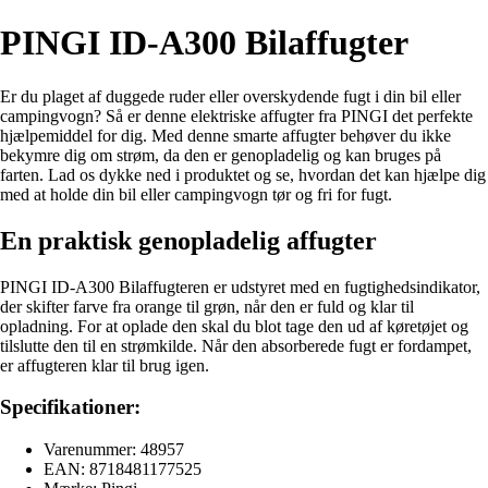
PINGI ID-A300 Bilaffugter
Er du plaget af duggede ruder eller overskydende fugt i din bil eller
campingvogn? Så er denne elektriske affugter fra PINGI det perfekte
hjælpemiddel for dig. Med denne smarte affugter behøver du ikke
bekymre dig om strøm, da den er genopladelig og kan bruges på
farten. Lad os dykke ned i produktet og se, hvordan det kan hjælpe dig
med at holde din bil eller campingvogn tør og fri for fugt.
En praktisk genopladelig affugter
PINGI ID-A300 Bilaffugteren er udstyret med en fugtighedsindikator,
der skifter farve fra orange til grøn, når den er fuld og klar til
opladning. For at oplade den skal du blot tage den ud af køretøjet og
tilslutte den til en strømkilde. Når den absorberede fugt er fordampet,
er affugteren klar til brug igen.
Specifikationer:
Varenummer: 48957
EAN: 8718481177525