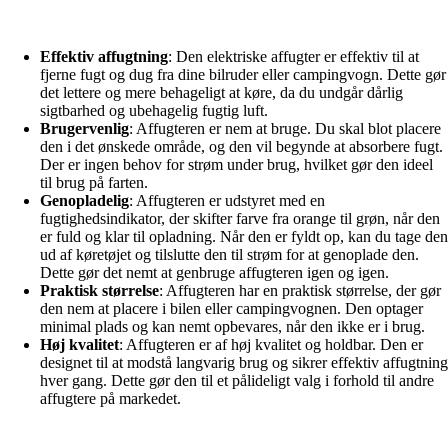
Effektiv affugtning
: Den elektriske affugter er effektiv til at
fjerne fugt og dug fra dine bilruder eller campingvogn. Dette gør
det lettere og mere behageligt at køre, da du undgår dårlig
sigtbarhed og ubehagelig fugtig luft.
Brugervenlig
: Affugteren er nem at bruge. Du skal blot placere
den i det ønskede område, og den vil begynde at absorbere fugt.
Der er ingen behov for strøm under brug, hvilket gør den ideel
til brug på farten.
Genopladelig
: Affugteren er udstyret med en
fugtighedsindikator, der skifter farve fra orange til grøn, når den
er fuld og klar til opladning. Når den er fyldt op, kan du tage den
ud af køretøjet og tilslutte den til strøm for at genoplade den.
Dette gør det nemt at genbruge affugteren igen og igen.
Praktisk størrelse
: Affugteren har en praktisk størrelse, der gør
den nem at placere i bilen eller campingvognen. Den optager
minimal plads og kan nemt opbevares, når den ikke er i brug.
Høj kvalitet
: Affugteren er af høj kvalitet og holdbar. Den er
designet til at modstå langvarig brug og sikrer effektiv affugtning
hver gang. Dette gør den til et pålideligt valg i forhold til andre
affugtere på markedet.