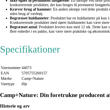
Ikke egnet til permanent fastgørelse
: En ulempe ved dette prod
konkurrerende produkter, der kan bruges til permanent fastgørels
Kræver brug af hammer
: En anden ulempe ved dette produkt e
uden brug af værktøj.
Begrænset huldiameter
: Produktet har en huldiameter på kun 1
Konkurrerende produkter med større huldiameter kan være mere al
Begrænset antal
: Produktet leveres kun med 12 stk. Dette kan v
flere enheder i en pakke, kan være mere praktiske og økonomisk
Specifikationer
Varenummer
44073
EAN
5705755269157
Mærke
Camp+Nature
Varetype
Øje
Camp+Nature: Din foretrukne producent af
Historie og arv