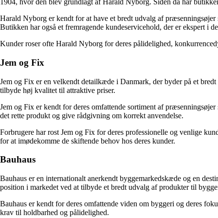
1904, hvor den blev grundlagt af Harald Nyborg. Siden da har butikken o
Harald Nyborg er kendt for at have et bredt udvalg af præsenningsøjer sa
Butikken har også et fremragende kundeservicehold, der er ekspert i dere
Kunder roser ofte Harald Nyborg for deres pålidelighed, konkurrencedyg
Jem og Fix
Jem og Fix er en velkendt detailkæde i Danmark, der byder på et bredt
tilbyde høj kvalitet til attraktive priser.
Jem og Fix er kendt for deres omfattende sortiment af præsenningsøjer 
det rette produkt og give rådgivning om korrekt anvendelse.
Forbrugere har rost Jem og Fix for deres professionelle og venlige kund
for at imødekomme de skiftende behov hos deres kunder.
Bauhaus
Bauhaus er en internationalt anerkendt byggemarkedskæde og en destinat
position i markedet ved at tilbyde et bredt udvalg af produkter til bygge
Bauhaus er kendt for deres omfattende viden om byggeri og deres fokus 
krav til holdbarhed og pålidelighed.