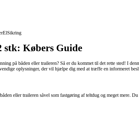
er
El
Sikring
2 stk: Købers Guide
enning på båden eller traileren? Så er du kommet til det rette sted! I de
ndige oplysninger, der vil hjælpe dig med at træffe en informeret besl
å båden eller traileren såvel som fastgøring af teltdug og meget mere