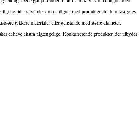
r og teltdug. Dette gør produktet mindre attraktivt sammenlignet med
ærligt og tidskrævende sammenlignet med produkter, der kan fastgøres
tgøre tykkere materialer eller genstande med større diameter.
sker at have ekstra tilgængelige. Konkurrerende produkter, der tilbyder