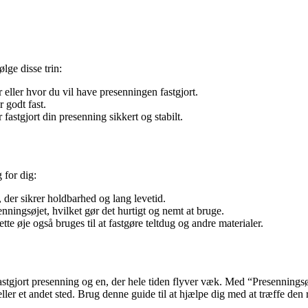
lge disse trin:
 eller hvor du vil have presenningen fastgjort.
 godt fast.
fastgjort din presenning sikkert og stabilt.
 for dig:
t, der sikrer holdbarhed og lang levetid.
ningsøjet, hvilket gør det hurtigt og nemt at bruge.
te øje også bruges til at fastgøre teltdug og andre materialer.
astgjort presenning og en, der hele tiden flyver væk. Med “Presennings
 eller et andet sted. Brug denne guide til at hjælpe dig med at træffe den