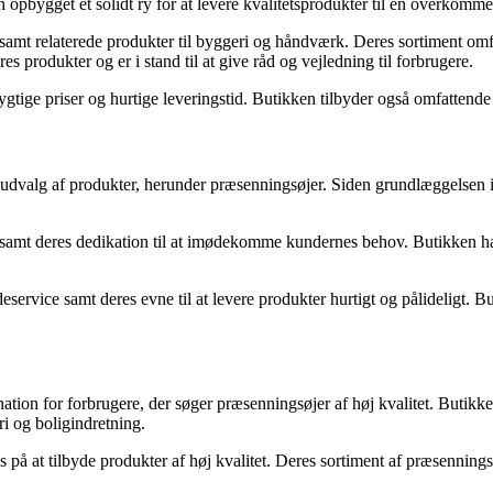
pbygget et solidt ry for at levere kvalitetsprodukter til en overkommel
mt relaterede produkter til byggeri og håndværk. Deres sortiment omfatter
s produkter og er i stand til at give råd og vejledning til forbrugere.
tige priser og hurtige leveringstid. Butikken tilbyder også omfattende 
 udvalg af produkter, herunder præsenningsøjer. Siden grundlæggelsen 
samt deres dedikation til at imødekomme kundernes behov. Butikken har 
eservice samt deres evne til at levere produkter hurtigt og pålideligt. 
ion for forbrugere, der søger præsenningsøjer af høj kvalitet. Butikke
ri og boligindretning.
på at tilbyde produkter af høj kvalitet. Deres sortiment af præsennings