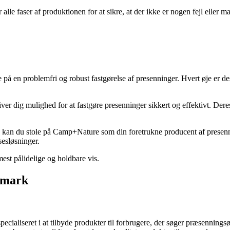
lle faser af produktionen for at sikre, at der ikke er nogen fejl elle
å en problemfri og robust fastgørelse af presenninger. Hvert øje er des
dig mulighed for at fastgøre presenninger sikkert og effektivt. Deres hø
t, kan du stole på Camp+Nature som din foretrukne producent af presenn
sesløsninger.
est pålidelige og holdbare vis.
anmark
aliseret i at tilbyde produkter til forbrugere, der søger præsenningsøjer