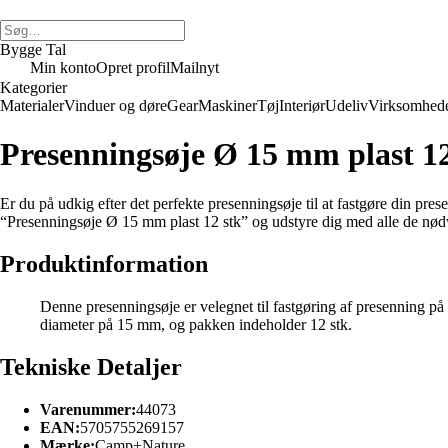
Bygge Tal
Min konto
Opret profil
Mailnyt
Kategorier
Materialer
Vinduer og døre
Gear
Maskiner
Tøj
Interiør
Udeliv
Virksomhed
Presenningsøje Ø 15 mm plast 1
Er du på udkig efter det perfekte presenningsøje til at fastgøre din pres
“Presenningsøje Ø 15 mm plast 12 stk” og udstyre dig med alle de nødve
Produktinformation
Denne presenningsøje er velegnet til fastgøring af presenning p
diameter på 15 mm, og pakken indeholder 12 stk.
Tekniske Detaljer
Varenummer:
44073
EAN:
5705755269157
Mærke:
Camp+Nature