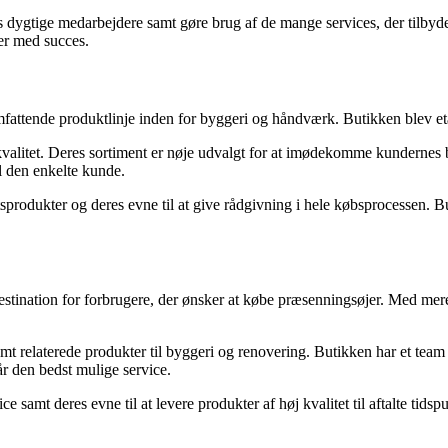
 dygtige medarbejdere samt gøre brug af de mange services, der tilbyde
ter med succes.
attende produktlinje inden for byggeri og håndværk. Butikken blev etab
øj kvalitet. Deres sortiment er nøje udvalgt for at imødekomme kundern
il den enkelte kunde.
tsprodukter og deres evne til at give rådgivning i hele købsprocessen. B
estination for forbrugere, der ønsker at købe præsenningsøjer. Med mer
mt relaterede produkter til byggeri og renovering. Butikken har et team a
får den bedst mulige service.
 samt deres evne til at levere produkter af høj kvalitet til aftalte tidsp