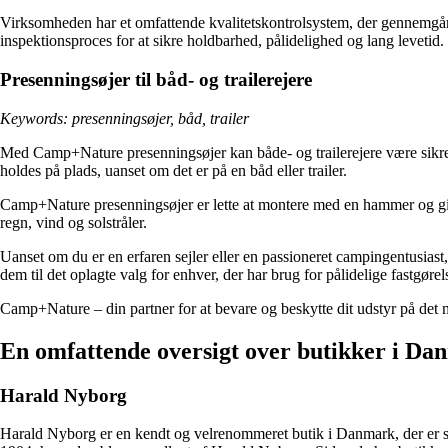
Virksomheden har et omfattende kvalitetskontrolsystem, der gennemgår a
inspektionsproces for at sikre holdbarhed, pålidelighed og lang levetid.
Presenningsøjer til båd- og trailerejere
Keywords: presenningsøjer, båd, trailer
Med Camp+Nature presenningsøjer kan både- og trailerejere være sikre p
holdes på plads, uanset om det er på en båd eller trailer.
Camp+Nature presenningsøjer er lette at montere med en hammer og giver 
regn, vind og solstråler.
Uanset om du er en erfaren sejler eller en passioneret campingentusias
dem til det oplagte valg for enhver, der har brug for pålidelige fastgørel
Camp+Nature – din partner for at bevare og beskytte dit udstyr på det m
En omfattende oversigt over butikker i D
Harald Nyborg
Harald Nyborg er en kendt og velrenommeret butik i Danmark, der er speci