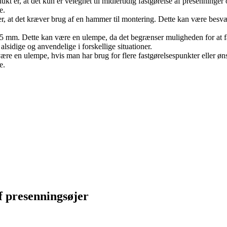
ukt er, at det kun er velegnet til midlertidig fastgørelse af presenninge
e.
r, at det kræver brug af en hammer til montering. Dette kan være besv
5 mm. Dette kan være en ulempe, da det begrænser muligheden for at fas
sidige og anvendelige i forskellige situationer.
ære en ulempe, hvis man har brug for flere fastgørelsespunkter eller øn
e.
 presenningsøjer