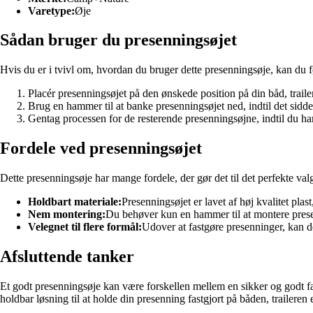
Varetype:
Øje
Sådan bruger du presenningsøjet
Hvis du er i tvivl om, hvordan du bruger dette presenningsøje, kan du fø
Placér presenningsøjet på den ønskede position på din båd, trailer
Brug en hammer til at banke presenningsøjet ned, indtil det sidder
Gentag processen for de resterende presenningsøjne, indtil du har 
Fordele ved presenningsøjet
Dette presenningsøje har mange fordele, der gør det til det perfekte valg
Holdbart materiale:
Presenningsøjet er lavet af høj kvalitet plas
Nem montering:
Du behøver kun en hammer til at montere presen
Velegnet til flere formål:
Udover at fastgøre presenninger, kan det
Afsluttende tanker
Et godt presenningsøje kan være forskellen mellem en sikker og godt f
holdbar løsning til at holde din presenning fastgjort på båden, traileren