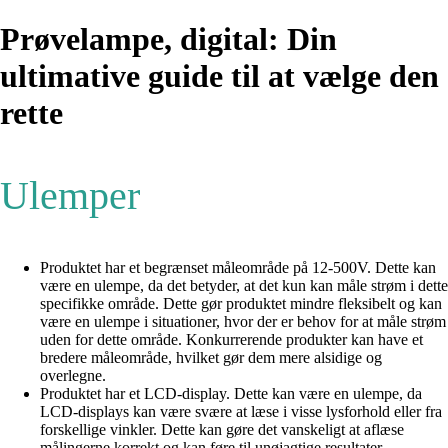
Prøvelampe, digital: Din
ultimative guide til at vælge den
rette
Ulemper
Produktet har et begrænset måleområde på 12-500V. Dette kan
være en ulempe, da det betyder, at det kun kan måle strøm i dette
specifikke område. Dette gør produktet mindre fleksibelt og kan
være en ulempe i situationer, hvor der er behov for at måle strøm
uden for dette område. Konkurrerende produkter kan have et
bredere måleområde, hvilket gør dem mere alsidige og
overlegne.
Produktet har et LCD-display. Dette kan være en ulempe, da
LCD-displays kan være svære at læse i visse lysforhold eller fra
forskellige vinkler. Dette kan gøre det vanskeligt at aflæse
målingerne korrekt og kan føre til unøjagtige resultater.