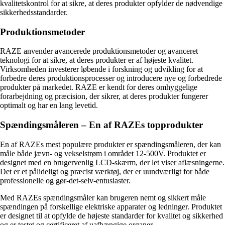
kvalitetskontrol for at sikre, at deres produkter opfylder de nødvendige
sikkerhedsstandarder.
Produktionsmetoder
RAZE anvender avancerede produktionsmetoder og avanceret
teknologi for at sikre, at deres produkter er af højeste kvalitet.
Virksomheden investerer løbende i forskning og udvikling for at
forbedre deres produktionsprocesser og introducere nye og forbedrede
produkter på markedet. RAZE er kendt for deres omhyggelige
forarbejdning og præcision, der sikrer, at deres produkter fungerer
optimalt og har en lang levetid.
Spændingsmåleren – En af RAZEs topprodukter
En af RAZEs mest populære produkter er spændingsmåleren, der kan
måle både jævn- og vekselstrøm i området 12-500V. Produktet er
designet med en brugervenlig LCD-skærm, der let viser aflæsningerne.
Det er et pålideligt og præcist værktøj, der er uundværligt for både
professionelle og gør-det-selv-entusiaster.
Med RAZEs spændingsmåler kan brugeren nemt og sikkert måle
spændingen på forskellige elektriske apparater og ledninger. Produktet
er designet til at opfylde de højeste standarder for kvalitet og sikkerhed
og er testet og certificeret af uafhængige organer.