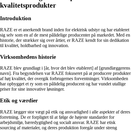
kvalitetsprodukter
Introduktion
RAZE er et anerkendt brand inden for elektrisk udstyr og har etableret
sig selv som en af ​​de mest pålidelige producenter på markedet. Med en
historie, der strækker sig over årtier, er RAZE kendt for sin dedikation
til kvalitet, holdbarhed og innovation.
Virksomhedens historie
RAZE blev grundlagt i [år, hvor det blev etableret] af [grundlæggerens
navn]. Fra begyndelsen var RAZE fokuseret på at producere produkter
af høj kvalitet, der overgik forbrugernes forventninger. Virksomheden
har opbygget et ry som en pålidelig producent og har vundet utallige
priser for sine innovative løsninger.
Etik og værdier
RAZE lægger stor vægt på etik og ansvarlighed i alle aspekter af deres
forretning. De er forpligtet til at følge de højeste standarder for
arbejdsmiljø, bæredygtighed og socialt ansvar. RAZE har etisk
sourcing af materialer, og deres produktion foregår under streng