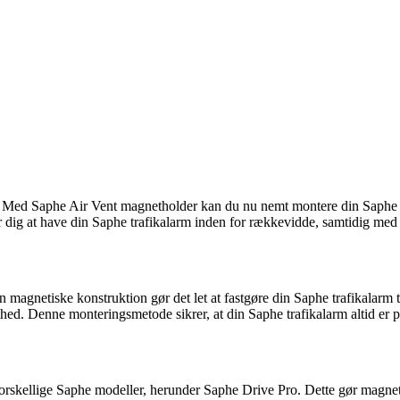
n. Med Saphe Air Vent magnetholder kan du nu nemt montere din Saphe tr
r dig at have din Saphe trafikalarm inden for rækkevidde, samtidig med a
gnetiske konstruktion gør det let at fastgøre din Saphe trafikalarm til
thed. Denne monteringsmetode sikrer, at din Saphe trafikalarm altid er p
rskellige Saphe modeller, herunder Saphe Drive Pro. Dette gør magnethol