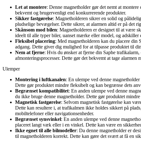
Let at montere
: Denne magnetholder gør det nemt at montere di
bekvemt og brugervenligt end konkurrerende produkter.
Sikker fastgørelse
: Magnetholderen sikrer en solid og pålideli
pludselige bevægelser. Dette sikrer, at alarmen altid er på det ri
Skånsom mod bilen
: Magnetholderen er designet til at være sk
ideelt til alle typer biler, uanset mærke eller model, og adskille
Fleksibel placering
: Med magnetholderen kan du placere din Sa
adgang. Dette giver dig mulighed for at tilpasse produktet til din
Nem at fjerne
: Hvis du ønsker at fjerne din Saphe trafikalarm
afmonteringsprocesser. Dette gør det bekvemt at tage alarmen me
Ulemper
Montering i luftkanalen
: En ulempe ved denne magnetholder er,
Dette gør produktet mindre fleksibelt og kan begrænse dets anve
Begrænset kompatibilitet
: En anden ulempe ved denne magneth
du ikke bruge denne magnetholder. Dette gør produktet mindre att
Magnetisk fastgørelse
: Selvom magnetisk fastgørelse kan være 
Dette kan resultere i, at trafikalmen ikke holdes sikkert på pla
mobiltelefoner eller navigationsenheder.
Begrænset synsvinkel
: En anden ulempe ved denne magnetholder
placeret langt væk eller i en vinkel. Dette kan være en sikkerh
Ikke egnet til alle bilmodeller
: Da denne magnetholder er design
til magnetholderen korrekt. Dette kan gøre det svært at få en sikk