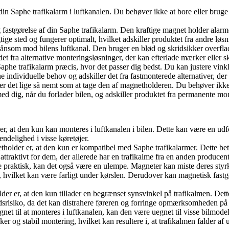
n Saphe trafikalarm i luftkanalen. Du behøver ikke at bore eller bruge 
g fastgørelse af din Saphe trafikalarm. Den kraftige magnet holder alarm
gtige sted og fungerer optimalt, hvilket adskiller produktet fra andre løs
ånsom mod bilens luftkanal. Den bruger en blød og skridsikker overflade,
r det fra alternative monteringsløsninger, der kan efterlade mærker eller s
phe trafikalarm præcis, hvor det passer dig bedst. Du kan justere vink
e individuelle behov og adskiller det fra fastmonterede alternativer, der 
, er det lige så nemt som at tage den af magnetholderen. Du behøver ikk
d dig, når du forlader bilen, og adskiller produktet fra permanente mo
 at den kun kan monteres i luftkanalen i bilen. Dette kan være en udford
ndelighed i visse køretøjer.
older er, at den kun er kompatibel med Saphe trafikalarmer. Dette bety
raktivt for dem, der allerede har en trafikalme fra en anden producent el
praktisk, kan det også være en ulempe. Magneter kan miste deres styrke 
ds, hvilket kan være farligt under kørslen. Derudover kan magnetisk fast
 er, at den kun tillader en begrænset synsvinkel på trafikalmen. Dette 
edsrisiko, da det kan distrahere føreren og forringe opmærksomheden på
et til at monteres i luftkanalen, kan den være uegnet til visse bilmodeller
er og stabil montering, hvilket kan resultere i, at trafikalmen falder af 