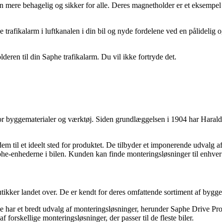
slen mere behagelig og sikker for alle. Deres magnetholder er et eksempel
fikalarm i luftkanalen i din bil og nyde fordelene ved en pålidelig og e
ren til din Saphe trafikalarm. Du vil ikke fortryde det.
 byggematerialer og værktøj. Siden grundlæggelsen i 1904 har Harald Ny
dem til et ideelt sted for produktet. De tilbyder et imponerende udvalg 
phe-enhederne i bilen. Kunden kan finde monteringsløsninger til enhver
r landet over. De er kendt for deres omfattende sortiment af byggemat
 De har et bredt udvalg af monteringsløsninger, herunder Saphe Drive P
af forskellige monteringsløsninger, der passer til de fleste biler.