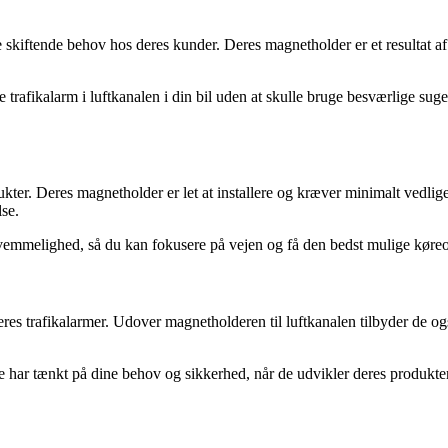
kiftende behov hos deres kunder. Deres magnetholder er et resultat af 
fikalarm i luftkanalen i din bil uden at skulle bruge besværlige sugek
er. Deres magnetholder er let at installere og kræver minimalt vedligeho
lse.
kvemmelighed, så du kan fokusere på vejen og få den bedst mulige køreo
deres trafikalarmer. Udover magnetholderen til luftkanalen tilbyder de o
e har tænkt på dine behov og sikkerhed, når de udvikler deres produkter