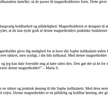
uftkanalens lameller, så de passer til magnetholderens form. Dette giver 
 langvarig holdbarhed og pålidelighed. Magnetholderen er designet til at
etyder, at du kan nyde godt af denne magnetholders praktiske funktioner 
magnetholder giver dig mulighed for at have din Saphe trafikalarm inde
eret sikkert, men synligt, i din bils luftkanal. Med denne magnetholder
og jeg kan ikke forestille mig at køre uden den. Den gør det så let for 
et være denne magnetholder!” – Maria S.
r en sikker og praktisk løsning til din Saphe trafikalarm. Med dens nemm
vejen. Denne magnetholder er en pålidelig og holdbar løsning, der give