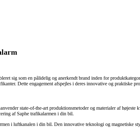
alarm
tableret sig som en pålidelig og anerkendt brand inden for produktkate
afikanter. Dette engagement afspejles i deres innovative og praktiske pr
nvender state-of-the-art produktionsmetoder og materialer af højeste kv
cering af Saphe trafikalarmen i din bil.
men i luftkanalen i din bil. Den innovative teknologi og magnetiske styrk