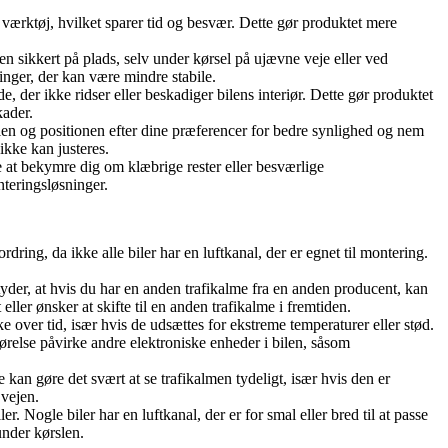
værktøj, hvilket sparer tid og besvær. Dette gør produktet mere
en sikkert på plads, selv under kørsel på ujævne veje eller ved
ninger, der kan være mindre stabile.
 der ikke ridser eller beskadiger bilens interiør. Dette gør produktet
kader.
len og positionen efter dine præferencer for bedre synlighed og nem
ikke kan justeres.
e at bekymre dig om klæbrige rester eller besværlige
nteringsløsninger.
ring, da ikke alle biler har en luftkanal, der er egnet til montering.
der, at hvis du har en anden trafikalme fra en anden producent, kan
ler ønsker at skifte til en anden trafikalme i fremtiden.
over tid, især hvis de udsættes for ekstreme temperaturer eller stød.
gørelse påvirke andre elektroniske enheder i bilen, såsom
kan gøre det svært at se trafikalmen tydeligt, især hvis den er
 vejen.
. Nogle biler har en luftkanal, der er for smal eller bred til at passe
under kørslen.