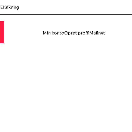
r
El
Sikring
l
Min konto
Opret profil
Mailnyt