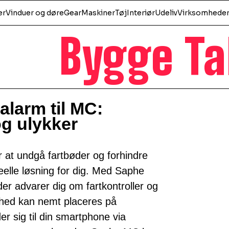
er
Vinduer og døre
Gear
Maskiner
Tøj
Interiør
Udeliv
Virksomhede
Bygge Ta
alarm til MC:
g ulykker
r at undgå fartbøder og forhindre
elle løsning for dig. Med Saphe
er advarer dig om fartkontroller og
nhed kan nemt placeres på
er sig til din smartphone via