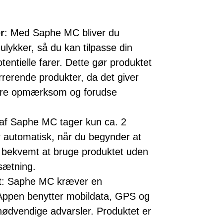
r
: Med Saphe MC bliver du
ulykker, så du kan tilpasse din
entielle farer. Dette gør produktet
urrerende produkter, da det giver
mere opmærksom og forudse
n af Saphe MC tager kun ca. 2
r automatisk, når du begynder at
g bekvemt at bruge produktet uden
sætning.
t
: Saphe MC kræver en
 Appen benytter mobildata, GPS og
 nødvendige advarsler. Produktet er