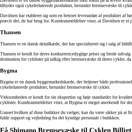
Davidsen er en dansk byggemarkedskæde med fokus på at levere kvalitet
tilbyder også cykelrelaterede produkter, herunder bremsevæske til cykle
Davidsen har etableret sig som en betroet leverandør af produkter af hø
præcis det, de har brug for. Kundeanmeldelser viser, at Davidsen er et
Thansen
Thansen er en dansk detailkæde, der har specialiseret sig i salg af bilt
Thansen er kendt for deres konkurrencedygtige priser og brede udvalg a
destination for cyklister på udkig efter bremsevæske til deres cykler, da 
Bygma
Bygma er en dansk byggemarkedskæde, der betjener både professionelle 
cykelrelaterede produkter, herunder bremsevæske til cykler.
Virksomheden er kendt for sin ekspertise og høje standarder for kvalit
cyklister. Kundeanmeldelser viser, at Bygma er meget anerkendt for d
Uanset hvilken af disse butikker du vælger, kan du være sikker på at f
fulde support og vejledning fra det kyndige personale i butikken.
Få Shimano Bremsevæske til Cyklen Billig