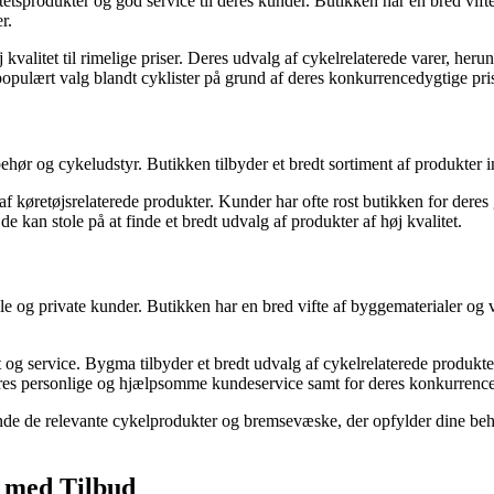
sprodukter og god service til deres kunder. Butikken har en bred vifte
r.
j kvalitet til rimelige priser. Deres udvalg af cykelrelaterede varer, h
 populært valg blandt cyklister på grund af deres konkurrencedygtige pr
ilbehør og cykeludstyr. Butikken tilbyder et bredt sortiment af produkter
f køretøjsrelaterede produkter. Kunder har ofte rost butikken for dere
de kan stole på at finde et bredt udvalg af produkter af høj kvalitet.
og private kunder. Butikken har en bred vifte af byggematerialer og v
et og service. Bygma tilbyder et bredt udvalg af cykelrelaterede produ
eres personlige og hjælpsomme kundeservice samt for deres konkurrence
inde de relevante cykelprodukter og bremsevæske, der opfylder dine beh
t med Tilbud