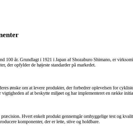
nenter
d 100 år. Grundlagt i 1921 i Japan af Shozaburo Shimano, er virksomh
er, der opfylder de højeste standarder på markedet.
eres ønske om at levere produkter, der forbedrer oplevelsen for cyklist
gtigheden af ​​at beskytte miljøet og har implementeret en række initia
æcision. Hvert enkelt produkt gennemgår omhyggelige test og kvalitetsk
roducere komponenter, der er lette, stive og holdbare.