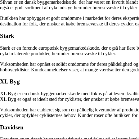
Silvan er en dansk byggemarkedskæde, der har været en favorit blandt g
også et godt sortiment af cykeludstyr, herunder bremsevæske til cykler.
Butikken har opbygget et godt omdømme i markedet for deres ekspertise
destination for folk, der ønsker at købe bremsevæske til deres cykler,
Stark
Stark er en førende europæisk byggemarkedskæde, der også har flere bu
cykelrelaterede produkter, herunder bremsevæske til cykler.
Virksomheden har opnået et solidt omdømme for deres pålidelighed og kv
hobbycyklister. Kundeanmeldelser viser, at mange værdsætter den gode 
XL Byg
XL Byg er en dansk byggemarkedskæde med fokus på at levere kvalitetsp
XL Byg er også et ideelt sted for cyklister, der ønsker at købe bremsevæ
Virksomheden har etableret sig som en pålidelig leverandør af produkter
cykler, der opfylder cyklisternes behov. Kunder roser ofte butikken fo
Davidsen