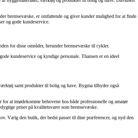
 af byggematerialer, værktøj og produkter til bolig og have. Davidsen
erunder bremsevæske, er omfattende og giver kunder mulighed for at finde
iser og gode kundeservice.
 inden for disse områder, herunder bremsevæske til cykler.
s gode kundeservice og kyndige personale. Thansen er en ideel
ærktøj samt produkter til bolig og have. Bygma tilbyder også
kter for at imødekomme behovene hos både professionelle og amatør
dygtige priser på kvalitetsvarer som bremsevæske.
ov. Vælg den butik, der bedst passer til dine præferencer, og nyd den