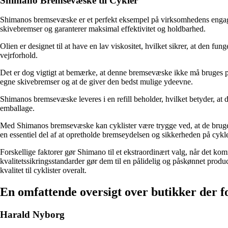
Shimano Bremsevæske til Cykler
Shimanos bremsevæske er et perfekt eksempel på virksomhedens engagemen
skivebremser og garanterer maksimal effektivitet og holdbarhed.
Olien er designet til at have en lav viskositet, hvilket sikrer, at den f
vejrforhold.
Det er dog vigtigt at bemærke, at denne bremsevæske ikke må bruges p
egne skivebremser og at de giver den bedst mulige ydeevne.
Shimanos bremsevæske leveres i en refill beholder, hvilket betyder, at d
emballage.
Med Shimanos bremsevæske kan cyklister være trygge ved, at de bruger
en essentiel del af at opretholde bremseydelsen og sikkerheden på cykl
Forskellige faktorer gør Shimano til et ekstraordinært valg, når det k
kvalitetssikringsstandarder gør dem til en pålidelig og påskønnet prod
kvalitet til cyklister overalt.
En omfattende oversigt over butikker der
Harald Nyborg