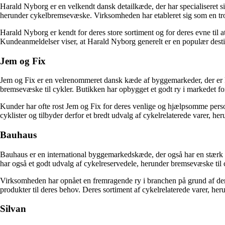
Harald Nyborg er en velkendt dansk detailkæde, der har specialiseret sig
herunder cykelbremsevæske. Virksomheden har etableret sig som en trovæ
Harald Nyborg er kendt for deres store sortiment og for deres evne til 
Kundeanmeldelser viser, at Harald Nyborg generelt er en populær destin
Jem og Fix
Jem og Fix er en velrenommeret dansk kæde af byggemarkeder, der er ke
bremsevæske til cykler. Butikken har opbygget et godt ry i markedet for
Kunder har ofte rost Jem og Fix for deres venlige og hjælpsomme perso
cyklister og tilbyder derfor et bredt udvalg af cykelrelaterede varer, he
Bauhaus
Bauhaus er en international byggemarkedskæde, der også har en stærk ti
har også et godt udvalg af cykelreservedele, herunder bremsevæske til 
Virksomheden har opnået en fremragende ry i branchen på grund af deres
produkter til deres behov. Deres sortiment af cykelrelaterede varer, her
Silvan