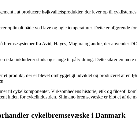
t i at producere højkvalitetsprodukter, der lever op til cyklisternes 
ungerer optimalt både ved lave og høje temperaturer. Dette er afgørende f
å bremsesystemer fra Avid, Hayes, Magura og andre, der anvender DOT-
en ikke inkluderer studs og slange til påfyldning. Dette sikrer en mere m
 et produkt, der er blevet omhyggeligt udviklet og produceret af en 
en.
ommer til cykelkomponenter. Virksomhedens historie, etik og filosofi ko
ucent inden for cykelindustrien. Shimano bremsevæske er blot et af de m
 forhandler cykelbremsevæske i Danmark