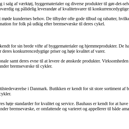
 i salg af værktøj, byggematerialer og diverse produkter til gør-det-selv
rdig og pålidelig leverandør af kvalitetsvarer til konkurrencedygtige 
at møde kundernes behov. De tilbyder ofte gode tilbud og rabatter, hvilk
ation for folk på udkig efter bremsevæske til deres cykel.
ndt for sin brede vifte af byggematerialer og hjemmeprodukter. De har
 deres konkurrencedygtige priser og høje kvalitet af varer.
nale samt deres evne til at levere de ønskede produkter. Virksomheden
runder bremsevæske til cykler.
lstedeværelse i Danmark. Butikken er kendt for sit store sortiment af 
cykler.
 høje standarder for kvalitet og service. Bauhaus er kendt for at have
under bremsevæske, er omfattende og varieret og appellerer til både amat