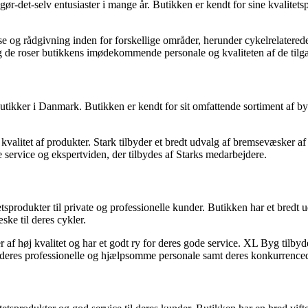
ør-det-selv entusiaster i mange år. Butikken er kendt for sine kvalitet
 og rådgivning inden for forskellige områder, herunder cykelrelaterede
 og de roser butikkens imødekommende personale og kvaliteten af de tilg
tikker i Danmark. Butikken er kendt for sit omfattende sortiment af by
alitet af produkter. Stark tilbyder et bredt udvalg af bremsevæsker af 
service og ekspertviden, der tilbydes af Starks medarbejdere.
rodukter til private og professionelle kunder. Butikken har et bredt u
ske til deres cykler.
 af høj kvalitet og har et godt ry for deres gode service. XL Byg tilbyd
r deres professionelle og hjælpsomme personale samt deres konkurrenced