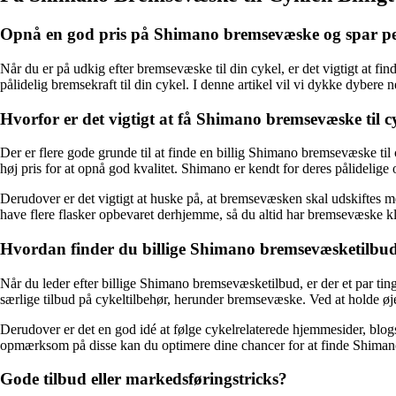
Opnå en god pris på Shimano bremsevæske og spar p
Når du er på udkig efter bremsevæske til din cykel, er det vigtigt at fi
pålidelig bremsekraft til din cykel. I denne artikel vil vi dykke dybere
Hvorfor er det vigtigt at få Shimano bremsevæske til cy
Der er flere gode grunde til at finde en billig Shimano bremsevæske til
høj pris for at opnå god kvalitet. Shimano er kendt for deres pålidelig
Derudover er det vigtigt at huske på, at bremsevæsken skal udskiftes 
have flere flasker opbevaret derhjemme, så du altid har bremsevæske kla
Hvordan finder du billige Shimano bremsevæsketilbu
Når du leder efter billige Shimano bremsevæsketilbud, er der et par ti
særlige tilbud på cykeltilbehør, herunder bremsevæske. Ved at holde øje
Derudover er det en god idé at følge cykelrelaterede hjemmesider, blog
opmærksom på disse kan du optimere dine chancer for at finde Shimano
Gode tilbud eller markedsføringstricks?