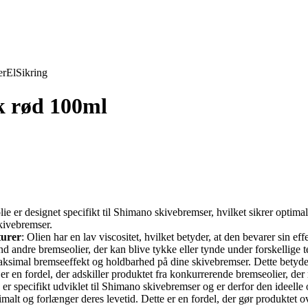
er
El
Sikring
k rød 100ml
ie er designet specifikt til Shimano skivebremser, hvilket sikrer optimal
kivebremser.
turer
: Olien har en lav viscositet, hvilket betyder, at den bevarer sin ef
nd andre bremseolier, der kan blive tykke eller tynde under forskellige 
ksimal bremseeffekt og holdbarhed på dine skivebremser. Dette betyder, 
e er en fordel, der adskiller produktet fra konkurrerende bremseolier, 
er specifikt udviklet til Shimano skivebremser og er derfor den ideelle
malt og forlænger deres levetid. Dette er en fordel, der gør produktet o