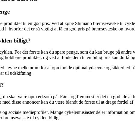
enge
nde produktet til en god pris. Ved at købe Shimano bremsevæske til cykle
 ned i, hvorfor det er så vigtigt at få en god pris på bremsevæske og hvo
klen billigt?
 cyklen. For det første kan du spare penge, som du kan bruge på andre v
e og holdbare produkter, og ved at finde dem til en billig pris kan du 
med jævne mellemrum for at opretholde optimal ydeevne og sikkerhed på
r til udskiftning.
d?
ng, du skal være opmærksom på. Først og fremmest er det en god idé at h
 med disse annoncer kan du være blandt de første til at drage fordel af 
s og sociale medieprofiler. Mange cykelentusiaster deler information o
 bremsevæske til cyklen billigt.