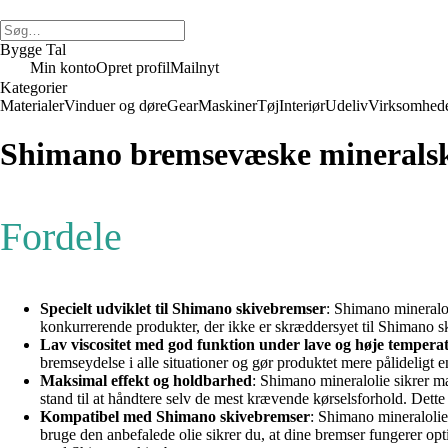
Bygge Tal
Min konto
Opret profil
Mailnyt
Kategorier
Materialer
Vinduer og døre
Gear
Maskiner
Tøj
Interiør
Udeliv
Virksomhed
Shimano bremsevæske minerals
Fordele
Specielt udviklet til Shimano skivebremser
: Shimano mineralol
konkurrerende produkter, der ikke er skræddersyet til Shimano s
Lav viscositet med god funktion under lave og høje tempera
bremseydelse i alle situationer og gør produktet mere pålideligt e
Maksimal effekt og holdbarhed
: Shimano mineralolie sikrer ma
stand til at håndtere selv de mest krævende kørselsforhold. Dett
Kompatibel med Shimano skivebremser
: Shimano mineralolie 
bruge den anbefalede olie sikrer du, at dine bremser fungerer opti