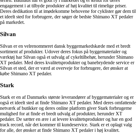
serien. Bauhaus har et godt ry i markedet og er kendt for deres
engagement i at tilbyde produkter af høj kvalitet til rimelige priser.
Deres dedikation til at imødekomme behovene for cyklister gør dem til
et ideelt sted for forbrugere, der søger de bedste Shimano XT pedaler
på markedet.
Silvan
Silvan er en velrenommeret dansk byggemarkedskæde med et bredt
sortiment af produkter. Udover deres fokus på byggematerialer og
værktøj har Silvan også et udvalg af cykeltilbehør, herunder Shimano
XT pedaler. Med deres kvalitetsprodukter og banebrydende service er
Silvan et sted, der er værd at overveje for forbrugere, der ønsker at
købe Shimano XT pedaler.
Stark
Stark er en af Danmarks største leverandører af byggematerialer og er
også et ideelt sted at finde Shimano XT pedaler. Med deres omfattende
netværk af butikker og deres online platform giver Stark forbrugerne
mulighed for at finde et bredt udvalg af produkter, herunder XT
pedaler. De sætter en ære i at levere kvalitetsprodukter og har en god
track record, når det kommer til kundeservice. Stark er et oplagt valg
for alle, der ønsker at finde Shimano XT pedaler i høj kvalitet.