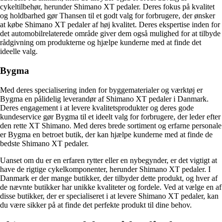
cykeltilbehør, herunder Shimano XT pedaler. Deres fokus på kvalitet
og holdbarhed gør Thansen til et godt valg for forbrugere, der ønsker
at købe Shimano XT pedaler af høj kvalitet. Deres ekspertise inden for
det automobilrelaterede område giver dem også mulighed for at tilbyde
rådgivning om produkterne og hjælpe kunderne med at finde det
ideelle valg.
Bygma
Med deres specialisering inden for byggematerialer og værktøj er
Bygma en pålidelig leverandør af Shimano XT pedaler i Danmark.
Deres engagement i at levere kvalitetsprodukter og deres gode
kundeservice gør Bygma til et ideelt valg for forbrugere, der leder efter
den rette XT Shimano. Med deres brede sortiment og erfarne personale
er Bygma en betroet butik, der kan hjælpe kunderne med at finde de
bedste Shimano XT pedaler.
Uanset om du er en erfaren rytter eller en nybegynder, er det vigtigt at
have de rigtige cykelkomponenter, herunder Shimano XT pedaler. I
Danmark er der mange butikker, der tilbyder dette produkt, og hver af
de nævnte butikker har unikke kvaliteter og fordele. Ved at vælge en af
disse butikker, der er specialiseret i at levere Shimano XT pedaler, kan
du være sikker på at finde det perfekte produkt til dine behov.