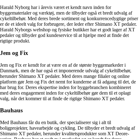
Harald Nyborg har i årevis været et kendt navn inden for
byggematerialer og værktøj, men de tilbyder også et bredt udvalg af
cykeltilbehør. Med deres brede sortiment og konkurrencedygtige priser
er de et ideelt valg for forbrugere, der leder efter Shimano XT pedaler.
Harald Nyborgs webshop og fysiske butikker har et godt lager af XT
pedaler og tilbyder god kundeservice til at hjælpe med at finde det
rigtige produkt.
Jem og Fix
Jem og Fix er kendt for at være en af de største byggemarkeder i
Danmark, men de har også et imponerende udvalg af cykeltilbehør,
herunder Shimano XT pedaler. Med deres mange filialer og online
platform gør Jem og Fix det nemt for kunderne at få adgang til det, de
har brug for. Deres ekspertise inden for byggebranchen kombineret
med deres engagement inden for cykeltilbehør gør dem til et oplagt
valg, når det kommer til at finde de rigtige Shimano XT pedaler.
Bauhaus
Med Bauhaus får du en butik, der specialiserer sig i alt til
boligprojekter, havearbejde og cykling. De tilbyder et bredt udvalg af
Shimano XT pedaler, herunder kvalitetsprodukter som XT Deore-