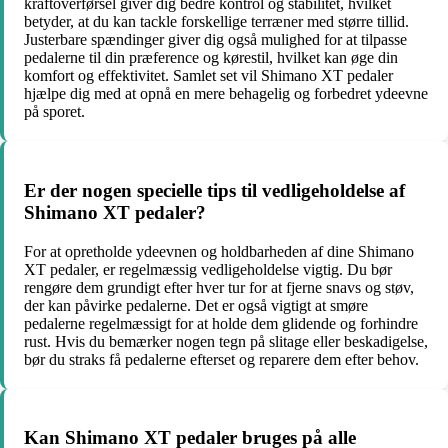
kraftoverførsel giver dig bedre kontrol og stabilitet, hvilket
betyder, at du kan tackle forskellige terræner med større tillid.
Justerbare spændinger giver dig også mulighed for at tilpasse
pedalerne til din præference og kørestil, hvilket kan øge din
komfort og effektivitet. Samlet set vil Shimano XT pedaler
hjælpe dig med at opnå en mere behagelig og forbedret ydeevne
på sporet.
Er der nogen specielle tips til vedligeholdelse af
Shimano XT pedaler?
For at opretholde ydeevnen og holdbarheden af dine Shimano
XT pedaler, er regelmæssig vedligeholdelse vigtig. Du bør
rengøre dem grundigt efter hver tur for at fjerne snavs og støv,
der kan påvirke pedalerne. Det er også vigtigt at smøre
pedalerne regelmæssigt for at holde dem glidende og forhindre
rust. Hvis du bemærker nogen tegn på slitage eller beskadigelse,
bør du straks få pedalerne efterset og reparere dem efter behov.
Kan Shimano XT pedaler bruges på alle