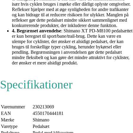
især hvis cyklen bruges i mørke eller dårligt oplyste omgivelser.
Reflekser hjælper med at øge synligheden for andre trafikanter
og kan bidrage til at reducere risikoen for ulykker. Manglen på
reflekser gør dette pedalsæt mindre sikkert sammenlignet med
konkurrerende produkter, der inkluderer denne funktion.
4. Begrænset anvendelse
: Shimano XT PD-M8100 pedalsættet
er kun beregnet til sport/bane/trail-brug. Dette kan være en
ulempe for cyklister, der ønsker et alsidigt pedalsæt, der kan
bruges til forskellige typer cykling, herunder bykørsel eller
pendling. Begrænsningen i anvendelsen gør dette pedalsæt
mindre fleksibelt og kan gøre det mindre attraktivt for cyklister,
der ønsker et mere alsidigt produkt.
Specifikationer
Varenummer
230213069
EAN
4550170444181
Mærke
Shimano
Varetype
Pedalsæt
Pedaltype
Pedal med kliksystem