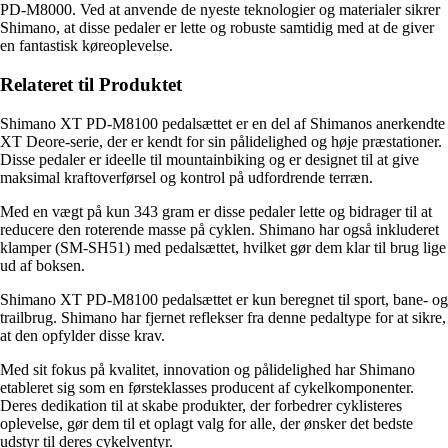
PD-M8000. Ved at anvende de nyeste teknologier og materialer sikrer
Shimano, at disse pedaler er lette og robuste samtidig med at de giver
en fantastisk køreoplevelse.
Relateret til Produktet
Shimano XT PD-M8100 pedalsættet er en del af Shimanos anerkendte
XT Deore-serie, der er kendt for sin pålidelighed og høje præstationer.
Disse pedaler er ideelle til mountainbiking og er designet til at give
maksimal kraftoverførsel og kontrol på udfordrende terræn.
Med en vægt på kun 343 gram er disse pedaler lette og bidrager til at
reducere den roterende masse på cyklen. Shimano har også inkluderet
klamper (SM-SH51) med pedalsættet, hvilket gør dem klar til brug lige
ud af boksen.
Shimano XT PD-M8100 pedalsættet er kun beregnet til sport, bane- og
trailbrug. Shimano har fjernet reflekser fra denne pedaltype for at sikre,
at den opfylder disse krav.
Med sit fokus på kvalitet, innovation og pålidelighed har Shimano
etableret sig som en førsteklasses producent af cykelkomponenter.
Deres dedikation til at skabe produkter, der forbedrer cyklisteres
oplevelse, gør dem til et oplagt valg for alle, der ønsker det bedste
udstyr til deres cykelventyr.