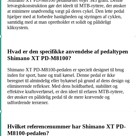
Shimano XT PD-M8100 pedalsættet vejer 343 gram. Denne
letvægtskonstruktion gør det ideelt til MTB-ryttere, der ønsker
at minimere unødvendig vægt på deres cykel. Den lette pedal
hjælper med at forbedre hastigheden og styringen af cyklen,
samtidig med at man opretholder et solidt og pålideligt
kliksystem.
Hvad er den specifikke anvendelse af pedaltypen
Shimano XT PD-M8100?
Shimano XT PD-M8100-pedalen er specielt designet til brug
inden for sport, bane og trail kørsel. Denne pedal er ikke
beregnet til almindelig eller bykørsel på grund af dens design og
eliminerende reflekser. Med dens holdbarhed, stabilitet og
effektive kraftoverførsel, er den ideel til erfaren MTB-ryttere,
der ønsker en pålidelig pedal til de mere krævende og
udfordrende terræner.
Hvilket referencenummer har Shimano XT PD-
M8100-pedalen?