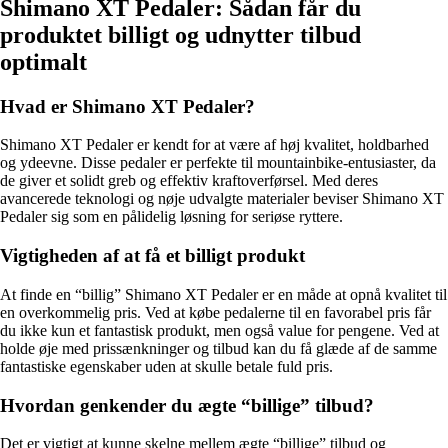
Shimano XT Pedaler: Sådan får du
produktet billigt og udnytter tilbud
optimalt
Hvad er Shimano XT Pedaler?
Shimano XT Pedaler er kendt for at være af høj kvalitet, holdbarhed
og ydeevne. Disse pedaler er perfekte til mountainbike-entusiaster, da
de giver et solidt greb og effektiv kraftoverførsel. Med deres
avancerede teknologi og nøje udvalgte materialer beviser Shimano XT
Pedaler sig som en pålidelig løsning for seriøse ryttere.
Vigtigheden af at få et billigt produkt
At finde en “billig” Shimano XT Pedaler er en måde at opnå kvalitet til
en overkommelig pris. Ved at købe pedalerne til en favorabel pris får
du ikke kun et fantastisk produkt, men også value for pengene. Ved at
holde øje med prissænkninger og tilbud kan du få glæde af de samme
fantastiske egenskaber uden at skulle betale fuld pris.
Hvordan genkender du ægte “billige” tilbud?
Det er vigtigt at kunne skelne mellem ægte “billige” tilbud og