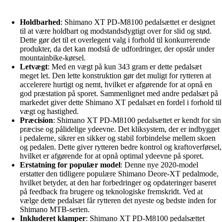
Holdbarhed
: Shimano XT PD-M8100 pedalsættet er designet
til at være holdbart og modstandsdygtigt over for slid og stød.
Dette gør det til et overlegent valg i forhold til konkurrerende
produkter, da det kan modstå de udfordringer, der opstår under
mountainbike-kørsel.
Letvægt
: Med en vægt på kun 343 gram er dette pedalsæt
meget let. Den lette konstruktion gør det muligt for rytteren at
accelerere hurtigt og nemt, hvilket er afgørende for at opnå en
god præstation på sporet. Sammenlignet med andre pedalsæt på
markedet giver dette Shimano XT pedalsæt en fordel i forhold til
vægt og hastighed.
Præcision
: Shimano XT PD-M8100 pedalsættet er kendt for sin
præcise og pålidelige ydeevne. Det kliksystem, der er indbygget
i pedalerne, sikrer en sikker og stabil forbindelse mellem skoen
og pedalen. Dette giver rytteren bedre kontrol og kraftoverførsel,
hvilket er afgørende for at opnå optimal ydeevne på sporet.
Erstatning for populær model
: Denne nye 2020-model
erstatter den tidligere populære Shimano Deore-XT pedalmode,
hvilket betyder, at den har forbedringer og opdateringer baseret
på feedback fra brugere og teknologiske fremskridt. Ved at
vælge dette pedalsæt får rytteren det nyeste og bedste inden for
Shimano MTB-serien.
Inkluderet klamper
: Shimano XT PD-M8100 pedalsættet