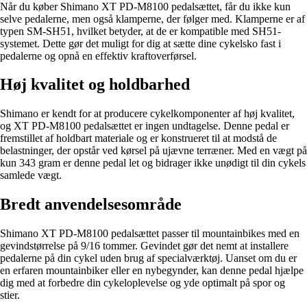
Når du køber Shimano XT PD-M8100 pedalsættet, får du ikke kun
selve pedalerne, men også klamperne, der følger med. Klamperne er af
typen SM-SH51, hvilket betyder, at de er kompatible med SH51-
systemet. Dette gør det muligt for dig at sætte dine cykelsko fast i
pedalerne og opnå en effektiv kraftoverførsel.
Høj kvalitet og holdbarhed
Shimano er kendt for at producere cykelkomponenter af høj kvalitet,
og XT PD-M8100 pedalsættet er ingen undtagelse. Denne pedal er
fremstillet af holdbart materiale og er konstrueret til at modstå de
belastninger, der opstår ved kørsel på ujævne terræner. Med en vægt på
kun 343 gram er denne pedal let og bidrager ikke unødigt til din cykels
samlede vægt.
Bredt anvendelsesområde
Shimano XT PD-M8100 pedalsættet passer til mountainbikes med en
gevindstørrelse på 9/16 tommer. Gevindet gør det nemt at installere
pedalerne på din cykel uden brug af specialværktøj. Uanset om du er
en erfaren mountainbiker eller en nybegynder, kan denne pedal hjælpe
dig med at forbedre din cykeloplevelse og yde optimalt på spor og
stier.