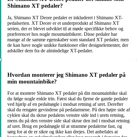
Shimano XT pedaler?
Ja, Shimano XT Deore pedaler er inkluderet i Shimano XT-
pedalserien. XT Deore er et underprodukt af Shimano XT
serien, der er blevet udviklet til at møde specifikke behov og
præferencer hos nogle mountainbikere. Disse pedaler har
mange af de samme egenskaber som standard XT pedaler, men
de kan have nogle unikke funktioner eller designelementer, der
adskiller dem fra de almindelige XT-pedaler.
Hvordan monterer jeg Shimano XT pedaler på
min mountainbike?
For at montere Shimano XT pedaler på din mountainbike skal
du følge nogle enkle trin. Først skal du fjerne de gamle pedaler
ved hjælp af en pedalnøgle i modsat retning af uret. Derefter
skal du rengøre gevindene på pedalarmene. På den højre side af
cyklen skal du skrue pedalens venstre side ind i urets retning,
mens du på den venstre side skal skrue den ind i modsat retning
af uret. Brug en pedalnøgle til at stramme pedalerne fast, og
sørg for at de er sikre og ikke kan drejes. Det anbefales at