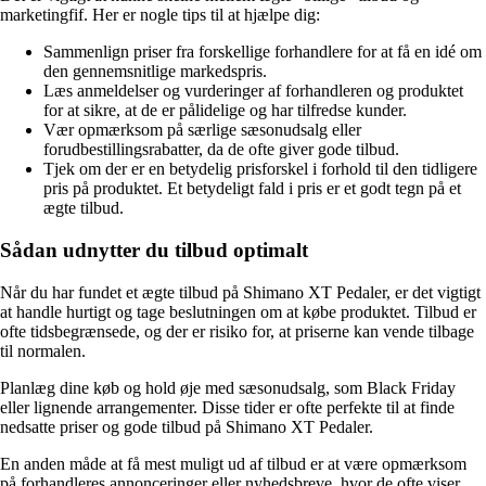
marketingfif. Her er nogle tips til at hjælpe dig:
Sammenlign priser fra forskellige forhandlere for at få en idé om
den gennemsnitlige markedspris.
Læs anmeldelser og vurderinger af forhandleren og produktet
for at sikre, at de er pålidelige og har tilfredse kunder.
Vær opmærksom på særlige sæsonudsalg eller
forudbestillingsrabatter, da de ofte giver gode tilbud.
Tjek om der er en betydelig prisforskel i forhold til den tidligere
pris på produktet. Et betydeligt fald i pris er et godt tegn på et
ægte tilbud.
Sådan udnytter du tilbud optimalt
Når du har fundet et ægte tilbud på Shimano XT Pedaler, er det vigtigt
at handle hurtigt og tage beslutningen om at købe produktet. Tilbud er
ofte tidsbegrænsede, og der er risiko for, at priserne kan vende tilbage
til normalen.
Planlæg dine køb og hold øje med sæsonudsalg, som Black Friday
eller lignende arrangementer. Disse tider er ofte perfekte til at finde
nedsatte priser og gode tilbud på Shimano XT Pedaler.
En anden måde at få mest muligt ud af tilbud er at være opmærksom
på forhandleres annonceringer eller nyhedsbreve, hvor de ofte viser,