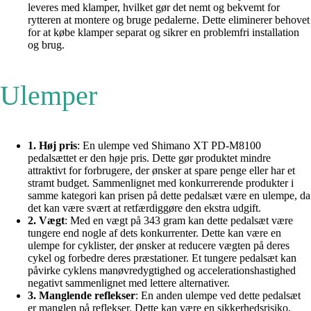
leveres med klamper, hvilket gør det nemt og bekvemt for
rytteren at montere og bruge pedalerne. Dette eliminerer behovet
for at købe klamper separat og sikrer en problemfri installation
og brug.
Ulemper
1. Høj pris
: En ulempe ved Shimano XT PD-M8100
pedalsættet er den høje pris. Dette gør produktet mindre
attraktivt for forbrugere, der ønsker at spare penge eller har et
stramt budget. Sammenlignet med konkurrerende produkter i
samme kategori kan prisen på dette pedalsæt være en ulempe, da
det kan være svært at retfærdiggøre den ekstra udgift.
2. Vægt
: Med en vægt på 343 gram kan dette pedalsæt være
tungere end nogle af dets konkurrenter. Dette kan være en
ulempe for cyklister, der ønsker at reducere vægten på deres
cykel og forbedre deres præstationer. Et tungere pedalsæt kan
påvirke cyklens manøvredygtighed og accelerationshastighed
negativt sammenlignet med lettere alternativer.
3. Manglende reflekser
: En anden ulempe ved dette pedalsæt
er manglen på reflekser. Dette kan være en sikkerhedsrisiko,