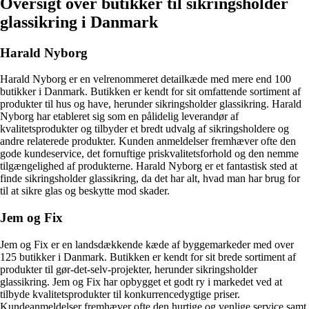
Oversigt over butikker til sikringsholder
glassikring i Danmark
Harald Nyborg
Harald Nyborg er en velrenommeret detailkæde med mere end 100
butikker i Danmark. Butikken er kendt for sit omfattende sortiment af
produkter til hus og have, herunder sikringsholder glassikring. Harald
Nyborg har etableret sig som en pålidelig leverandør af
kvalitetsprodukter og tilbyder et bredt udvalg af sikringsholdere og
andre relaterede produkter. Kunden anmeldelser fremhæver ofte den
gode kundeservice, det fornuftige priskvalitetsforhold og den nemme
tilgængelighed af produkterne. Harald Nyborg er et fantastisk sted at
finde sikringsholder glassikring, da det har alt, hvad man har brug for
til at sikre glas og beskytte mod skader.
Jem og Fix
Jem og Fix er en landsdækkende kæde af byggemarkeder med over
125 butikker i Danmark. Butikken er kendt for sit brede sortiment af
produkter til gør-det-selv-projekter, herunder sikringsholder
glassikring. Jem og Fix har opbygget et godt ry i markedet ved at
tilbyde kvalitetsprodukter til konkurrencedygtige priser.
Kundeanmeldelser fremhæver ofte den hurtige og venlige service samt