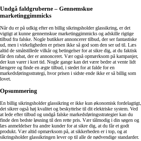
Undgå faldgruberne – Gennemskue
marketinggimmicks
Når du er på udkig efter en billig sikringsholder glassikring, er det
vigtigt at kunne gennemskue marketinggimmicks og adskille rigtige
tilbud fra falske. Nogle butikker annoncerer tilbud, der ser fantastiske
ud, men i virkeligheden er prisen ikke så god som den ser ud til. Læs
altid de småtstillede vilkår og betingelser for at sikre dig, at du faktisk
får den rabat, der er annonceret. Vær også opmærksom på kampanjer,
der kun varer i kort tid. Nogle gange kan det være bedre at vente lidt
længere og finde en ægte tilbud, i stedet for at falde for en
markedsføringsstrategi, hvor prisen i sidste ende ikke er så billig som
lovet.
Opsummering
En billig sikringsholder glassikring er ikke kun økonomisk fordelagtigt,
det sikrer også høj kvalitet og beskyttelse til dit elektriske system. Ved
at lede efter tilbud og undgå falske markedsføringsstrategier kan du
finde den bedste løsning til den rette pris. Vær tålmodig i din søgen og
læs anmeldelser fra andre kunder for at sikre dig, at du får et godt
produkt. Vær altid opmærksom på, at sikkerheden er i top, og at
sikringsholder glassikringen lever op til alle de nødvendige standarder.