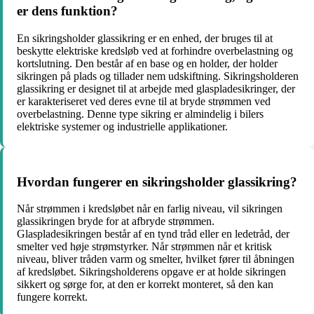
er dens funktion?
En sikringsholder glassikring er en enhed, der bruges til at
beskytte elektriske kredsløb ved at forhindre overbelastning og
kortslutning. Den består af en base og en holder, der holder
sikringen på plads og tillader nem udskiftning. Sikringsholderen
glassikring er designet til at arbejde med glaspladesikringer, der
er karakteriseret ved deres evne til at bryde strømmen ved
overbelastning. Denne type sikring er almindelig i bilers
elektriske systemer og industrielle applikationer.
Hvordan fungerer en sikringsholder glassikring?
Når strømmen i kredsløbet når en farlig niveau, vil sikringen
glassikringen bryde for at afbryde strømmen.
Glaspladesikringen består af en tynd tråd eller en ledetråd, der
smelter ved høje strømstyrker. Når strømmen når et kritisk
niveau, bliver tråden varm og smelter, hvilket fører til åbningen
af ​​kredsløbet. Sikringsholderens opgave er at holde sikringen
sikkert og sørge for, at den er korrekt monteret, så den kan
fungere korrekt.