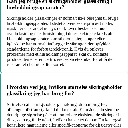
Kan jeg bruge en sikringsholder glassikring i
husholdningsapparater?
Sikringsholder glassikringer er normalt ikke beregnet til brug i
husholdningsapparater. I stedet anvendes de primært i biler,
maskiner eller andet udstyr, der kræver beskyttelse mod
overbelastning eller kortslutning i deres elektriske kredsløb.
Husholdningsapparater som stikkontakter, lamper eller
køleskabe har normalt indbyggede sikringer, der opfylder
standarderne for forbrugerelektronik. Hvis du oplever
problemer med et husholdningsapparat, skal du kontakte
producenten eller en certificeret servicetekniker for at få det
reparareret eller udskiftet korrekt.
Hvordan ved jeg, hvilken størrelse sikringsholder
glassikring jeg har brug for?
Størrelsen af ​​sikringsholder glassikring, du har brug for,
afhænger af strømstyrken i dit kredsløb. En måde at bestemme
den rigtige størrelse på er at kontrollere eksisterende sikringer i
dit system og finde ud af, hvilken kapacitet de har. Du kan også
konsultere manualerne eller specifikationerne for dit udstyr eller