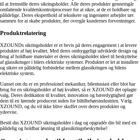
til at fremstille deres sikringsholder. Alle deres produkter gennemgår
omfattende kvalitetskontrolprocesser for at sikre, at de er holdbare og
pålidelige. Deres eksperthold af teknikere og ingeniører arbejder tæt
sammen for at skabe produkter, der overgår kundernes forventninger.
Produktrelatering
XZOUNDs sikringsholder er et bevis på deres engagement i at levere
produkter af høj kvalitet. Med deres omhyggeligt udviklede design og
brug af holdbare materialer er deres sikringsholder ideel til beskyttelse
af glassikringer i bilers elektriske systemer. Produktet er let at installere
og sikrer en pålidelig forbindelse mellem glassikringen og bilens
elektriske system.
Uanset om du er en professionel mekaniker, bilentusiast eller blot har
brug for en sikringsholder af høj kvalitet, så er XZOUND det oplagte
valg. Deres dedikation til kvalitet, innovation og bæredygtighed gør
dem til en førende producent inden for biltilbehørsindustrien. Vælg
XZOUND, og du vil ikke blive skuffet over deres produkter og
ydeevne.
Bestil din XZOUND sikringsholder i dag og opgradér din bil med en
pålidelig og holdbar løsning til glassikringsbeskyttelse!