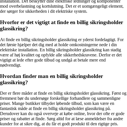
installation. Det beskytter dine elektriske ledninger og komponenter
mod overbelastning og kortslutning. Det er et uomgængeligt element,
der sørger for sikkerheden i dit elektriske system.
Hvorfor er det vigtigt at finde en billig sikringsholder
glassikring?
At finde en billig sikringsholder glassikring er yderst fordelagtigt. For
det første hjælper det dig med at holde omkostningerne nede i din
elektriske installation. En billig sikringsholder glassikring kan stadig
være af høj kvalitet og opfylde alle sikkerhedskravene. Derfor er det
vigtigt at lede efter gode tilbud og undgå at betale mere end
nødvendigt.
Hvordan finder man en billig sikringsholder
glassikring?
Der er flere måder at finde en billig sikringsholder glassikring. Først og
fremmest bør du undersøge forskellige forhandlere og sammenligne
priser. Mange butikker tilbyder løbende tilbud, som kan være en
fantastisk måde at finde en billig sikringsholder glassikring på.
Derudover kan du også overveje at købe online, hvor der ofte er gode
priser og rabatter at finde. Sørg altid for at læse anmeldelser fra andre
kunder for at sikre dig, at du får et godt produkt til den rigtige pris.