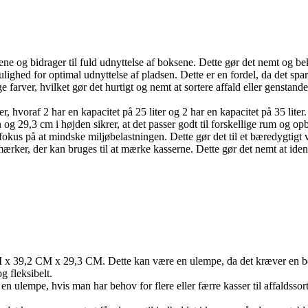
tjene og bidrager til fuld udnyttelse af boksene. Dette gør det nemt og b
ulighed for optimal udnyttelse af pladsen. Dette er en fordel, da det sp
farver, hvilket gør det hurtigt og nemt at sortere affald eller genstande 
, hvoraf 2 har en kapacitet på 25 liter og 2 har en kapacitet på 35 liter. 
g 29,3 cm i højden sikrer, at det passer godt til forskellige rum og o
okus på at mindske miljøbelastningen. Dette gør det til et bæredygtigt 
mærker, der kan bruges til at mærke kasserne. Dette gør det nemt at ident
 CM x 39,2 CM x 29,3 CM. Dette kan være en ulempe, da det kræver en 
g fleksibelt.
e en ulempe, hvis man har behov for flere eller færre kasser til affaldss