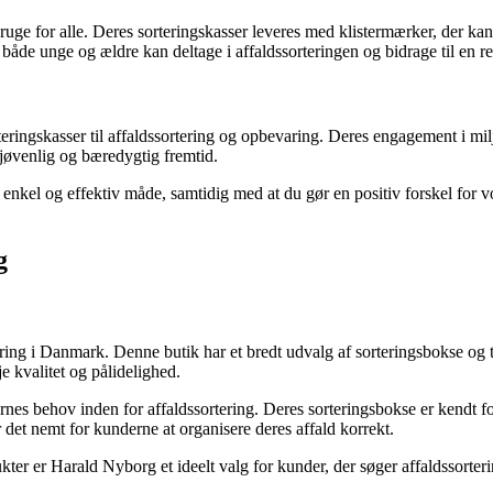
 bruge for alle. Deres sorteringskasser leveres med klistermærker, der ka
 at både unge og ældre kan deltage i affaldssorteringen og bidrage til en
eringskasser til affaldssortering og opbevaring. Deres engagement i mi
iljøvenlig og bæredygtig fremtid.
enkel og effektiv måde, samtidig med at du gør en positiv forskel for
g
ring i Danmark. Denne butik har et bredt udvalg af sorteringsbokse og t
 kvalitet og pålidelighed.
ernes behov inden for affaldssortering. Deres sorteringsbokse er kendt f
ør det nemt for kunderne at organisere deres affald korrekt.
er er Harald Nyborg et ideelt valg for kunder, der søger affaldssorteri