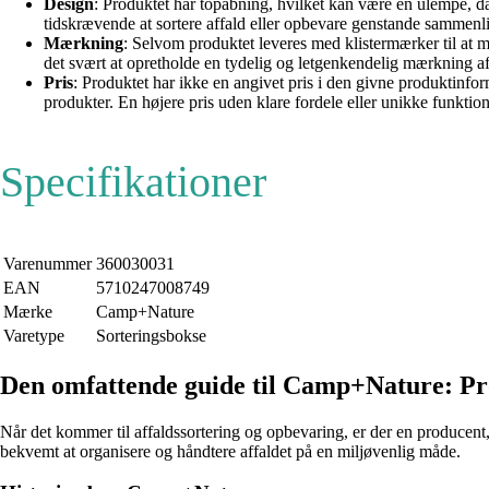
Design
: Produktet har topåbning, hvilket kan være en ulempe, da
tidskrævende at sortere affald eller opbevare genstande sammenli
Mærkning
: Selvom produktet leveres med klistermærker til at m
det svært at opretholde en tydelig og letgenkendelig mærkning af k
Pris
: Produktet har ikke en angivet pris i den givne produktinf
produkter. En højere pris uden klare fordele eller unikke funkti
Specifikationer
Varenummer
360030031
EAN
5710247008749
Mærke
Camp+Nature
Varetype
Sorteringsbokse
Den omfattende guide til Camp+Nature: Prod
Når det kommer til affaldssortering og opbevaring, er der en producent
bekvemt at organisere og håndtere affaldet på en miljøvenlig måde.