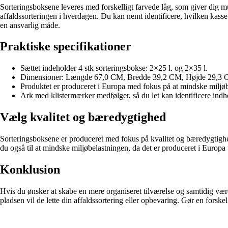
Sorteringsboksene leveres med forskelligt farvede låg, som giver dig muli
affaldssorteringen i hverdagen. Du kan nemt identificere, hvilken kasse d
en ansvarlig måde.
Praktiske specifikationer
Sættet indeholder 4 stk sorteringsbokse: 2×25 l. og 2×35 l.
Dimensioner: Længde 67,0 CM, Bredde 39,2 CM, Højde 29,3 
Produktet er produceret i Europa med fokus på at mindske miljø
Ark med klistermærker medfølger, så du let kan identificere indh
Vælg kvalitet og bæredygtighed
Sorteringsboksene er produceret med fokus på kvalitet og bæredygtighed. 
du også til at mindske miljøbelastningen, da det er produceret i Europa 
Konklusion
Hvis du ønsker at skabe en mere organiseret tilværelse og samtidig være
pladsen vil de lette din affaldssortering eller opbevaring. Gør en forsk