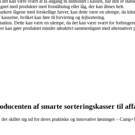
 det kan være svært at få adgang til indholdet i kassen, når den er stab
gnet med produkter med frontåbning eller låg, der kan åbnes helt.
arkere lågene med forskellige farver, kan dette være en ulempe, da klis
asserne, hvilket kan føre til forvirring og fejlsortering.
ormation. Dette kan være en ulempe, da det kan være svært for forbrug
oner kan gøre produktet mindre attraktivt sammenlignet med alternativer
ucenten af ​​smarte sorteringskasser til af
, der skiller sig ud for deres praktiske og innovative løsninger – Camp