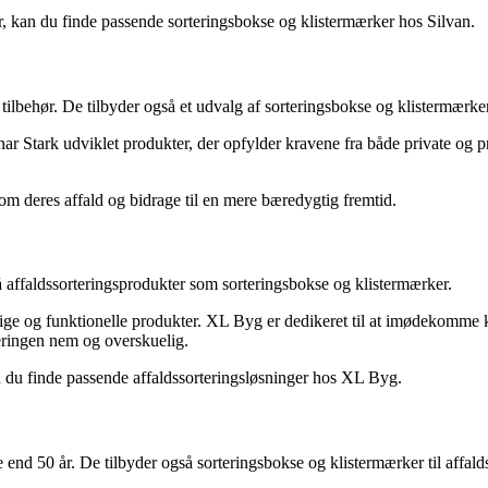
r, kan du finde passende sorteringsbokse og klistermærker hos Silvan.
tilbehør. De tilbyder også et udvalg af sorteringsbokse og klistermærker 
r Stark udviklet produkter, der opfylder kravene fra både private og pr
 om deres affald og bidrage til en mere bæredygtig fremtid.
ffaldssorteringsprodukter som sorteringsbokse og klistermærker.
ge og funktionelle produkter. XL Byg er dedikeret til at imødekomme k
teringen nem og overskuelig.
n du finde passende affaldssorteringsløsninger hos XL Byg.
end 50 år. De tilbyder også sorteringsbokse og klistermærker til affalds