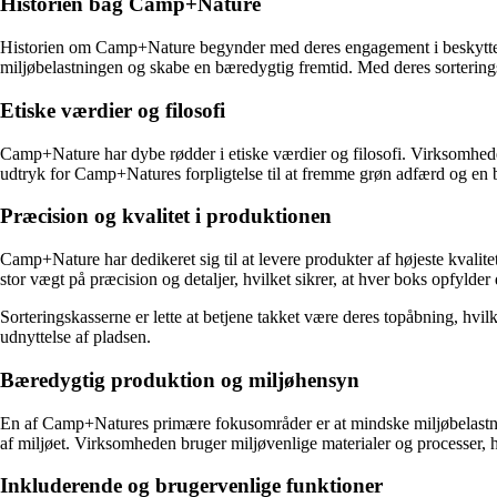
Historien bag Camp+Nature
Historien om Camp+Nature begynder med deres engagement i beskyttelsen
miljøbelastningen og skabe en bæredygtig fremtid. Med deres sorteringsk
Etiske værdier og filosofi
Camp+Nature har dybe rødder i etiske værdier og filosofi. Virksomheden
udtryk for Camp+Natures forpligtelse til at fremme grøn adfærd og en be
Præcision og kvalitet i produktionen
Camp+Nature har dedikeret sig til at levere produkter af højeste kvali
stor vægt på præcision og detaljer, hvilket sikrer, at hver boks opfylder 
Sorteringskasserne er lette at betjene takket være deres topåbning, hvil
udnyttelse af pladsen.
Bæredygtig produktion og miljøhensyn
En af Camp+Natures primære fokusområder er at mindske miljøbelastning
af miljøet. Virksomheden bruger miljøvenlige materialer og processer, h
Inkluderende og brugervenlige funktioner