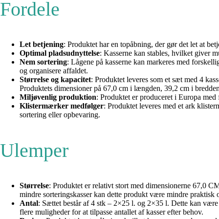
Fordele
Let betjening
: Produktet har en topåbning, der gør det let at be
Optimal pladsudnyttelse
: Kasserne kan stables, hvilket giver m
Nem sortering
: Lågene på kasserne kan markeres med forskellige 
og organisere affaldet.
Størrelse og kapacitet
: Produktet leveres som et sæt med 4 kasser
Produktets dimensioner på 67,0 cm i længden, 39,2 cm i bredden o
Miljøvenlig produktion
: Produktet er produceret i Europa med f
Klistermærker medfølger
: Produktet leveres med et ark klister
sortering eller opbevaring.
Ulemper
Størrelse
: Produktet er relativt stort med dimensionerne 67,0
mindre sorteringskasser kan dette produkt være mindre praktisk o
Antal
: Sættet består af 4 stk – 2×25 l. og 2×35 l. Dette kan vær
flere muligheder for at tilpasse antallet af kasser efter behov.