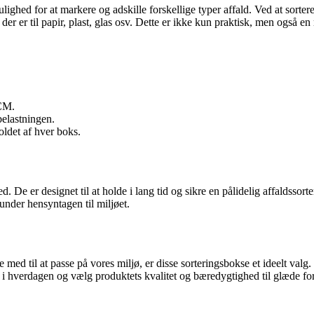
ghed for at markere og adskille forskellige typer affald. Ved at sortere a
er er til papir, plast, glas osv. Dette er ikke kun praktisk, men også en 
CM.
belastningen.
oldet af hver boks.
De er designet til at holde i lang tid og sikre en pålidelig affaldssort
under hensyntagen til miljøet.
 med til at passe på vores miljø, er disse sorteringsbokse et ideelt val
el i hverdagen og vælg produktets kvalitet og bæredygtighed til glæde for