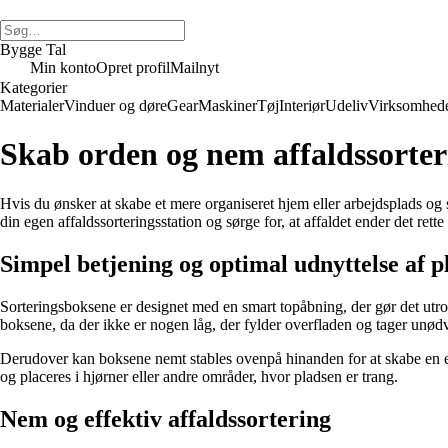
Bygge Tal
Min konto
Opret profil
Mailnyt
Kategorier
Materialer
Vinduer og døre
Gear
Maskiner
Tøj
Interiør
Udeliv
Virksomhed
Skab orden og nem affaldssorter
Hvis du ønsker at skabe et mere organiseret hjem eller arbejdsplads og s
din egen affaldssorteringsstation og sørge for, at affaldet ender det re
Simpel betjening og optimal udnyttelse af p
Sorteringsboksene er designet med en smart topåbning, der gør det utrol
boksene, da der ikke er nogen låg, der fylder overfladen og tager unød
Derudover kan boksene nemt stables ovenpå hinanden for at skabe en e
og placeres i hjørner eller andre områder, hvor pladsen er trang.
Nem og effektiv affaldssortering