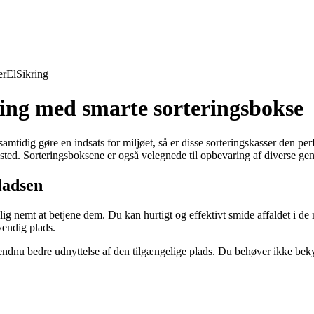
er
El
Sikring
ing med smarte sorteringsbokse
amtidig gøre en indsats for miljøet, så er disse sorteringskasser den pe
tte sted. Sorteringsboksene er også velegnede til opbevaring af diverse g
ladsen
ig nemt at betjene dem. Du kan hurtigt og effektivt smide affaldet i de 
vendig plads.
ndnu bedre udnyttelse af den tilgængelige plads. Du behøver ikke beky