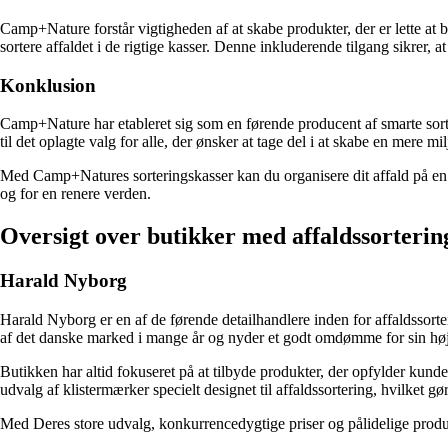
Camp+Nature forstår vigtigheden af ​​at skabe produkter, der er lette at
sortere affaldet i de rigtige kasser. Denne inkluderende tilgang sikrer,
Konklusion
Camp+Nature har etableret sig som en førende producent af smarte sort
til det oplagte valg for alle, der ønsker at tage del i at skabe en mere m
Med Camp+Natures sorteringskasser kan du organisere dit affald på en 
og for en renere verden.
Oversigt over butikker med affaldssorterin
Harald Nyborg
Harald Nyborg er en af de førende detailhandlere inden for affaldssorte
af det danske marked i mange år og nyder et godt omdømme for sin høje
Butikken har altid fokuseret på at tilbyde produkter, der opfylder kund
udvalg af klistermærker specielt designet til affaldssortering, hvilket g
Med Deres store udvalg, konkurrencedygtige priser og pålidelige produkt