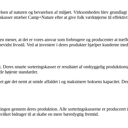
 af ​​naturen og bevarelsen af ​​miljøet. Virksomheden blev grundlagt 
asser stræber Camp+Nature efter at give folk værktøjerne til effektivt 
 mener, at det er vores ansvar som forbrugere og producenter at træffe 
vidst livsstil. Ved at investere i deres produkter hjælper kunderne med 
tet. Deres smarte sorteringskasser er resultatet af omhyggelig produkt
de højeste standarder.
ket gør det nemt at smide affaldet i og maksimere boksens kapacitet. Der
en gennem deres produktion. Alle sorteringskasserne er produceret i E
vilket bidrager til at skabe en mere bæredygtig fremtid.