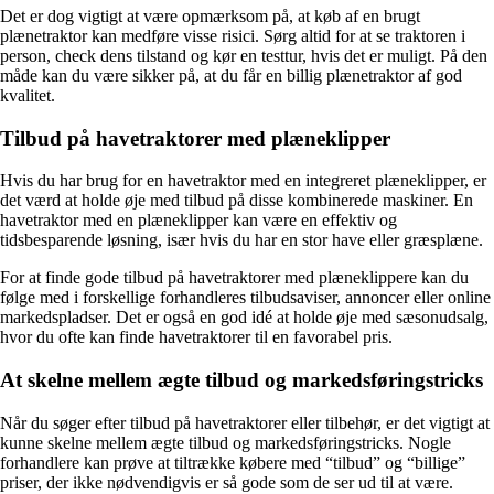
Det er dog vigtigt at være opmærksom på, at køb af en brugt
plænetraktor kan medføre visse risici. Sørg altid for at se traktoren i
person, check dens tilstand og kør en testtur, hvis det er muligt. På den
måde kan du være sikker på, at du får en billig plænetraktor af god
kvalitet.
Tilbud på havetraktorer med plæneklipper
Hvis du har brug for en havetraktor med en integreret plæneklipper, er
det værd at holde øje med tilbud på disse kombinerede maskiner. En
havetraktor med en plæneklipper kan være en effektiv og
tidsbesparende løsning, især hvis du har en stor have eller græsplæne.
For at finde gode tilbud på havetraktorer med plæneklippere kan du
følge med i forskellige forhandleres tilbudsaviser, annoncer eller online
markedspladser. Det er også en god idé at holde øje med sæsonudsalg,
hvor du ofte kan finde havetraktorer til en favorabel pris.
At skelne mellem ægte tilbud og markedsføringstricks
Når du søger efter tilbud på havetraktorer eller tilbehør, er det vigtigt at
kunne skelne mellem ægte tilbud og markedsføringstricks. Nogle
forhandlere kan prøve at tiltrække købere med “tilbud” og “billige”
priser, der ikke nødvendigvis er så gode som de ser ud til at være.