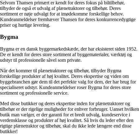
Selvom Thansen primært er kendt for deres fokus på biltilbehør,
tilbyder de også et udvalg af plænetraktorer og tilbehør. Deres
sortiment er nøje udvalgt for at imødekomme forskellige behov.
Kundeanmeldelser fremhæver Thansen for deres konkurrencedygtige
priser og hurtige levering.
Bygma
Bygma er en dansk byggemarkedskæde, der har eksisteret siden 1952.
De er kendt for deres store sortiment af byggematerialer, værktøj og
udstyr til professionelle såvel som private.
Når det kommer til plænetraktorer og tilbehør, tilbyder Bygma
forskellige produkter af høj kvalitet. Deres ekspertise og viden om
byggebranchen gør dem til det perfekte valg for dem, der har brug for
specialiseret udstyr. Kundeanmeldelser roser Bygma for deres store
sortiment og professionelle service.
Med disse butikker og deres ekspertise inden for plænetraktorer og
tilbehør er der rigelige muligheder for enhver forbruger. Uanset hvilken
butik man vælger, er der garanti for et bredt udvalg, kundeservice i
verdensklasse og produkter af høj kvalitet. Så hvis du leder efter den
rigtige plænetraktor og tilbehør, skal du ikke lede længere end disse
butikker!