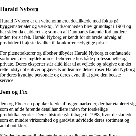
Harald Nyborg
Harald Nyborg er en velrenommeret detailkæde med fokus på
byggematerialer og værktøj. Virksomheden blev grundlagt i 1904 og
har siden da etableret sig som en af Danmarks førende forhandlere
inden for sit felt. Harald Nyborg er kendt for sit brede udvalg af
produkter i højeste kvalitet til konkurrencedygtige priser.
For plænetraktorer og tilbehør tilbyder Harald Nyborg et omfattende
sortiment, der imødekommer behovene hos både professionelle og
private. Deres eksperter står altid klar til at vejlede og rådgive om det
rette udstyr til enhver opgave. Kundeanmeldelser roser Harald Nyborg
for deres kyndige personale og deres evne til at give den bedste
service.
Jem og Fix
Jem og Fix er en populær kæde af byggemarkeder, der har etableret sig
som en af de førende detailhandlere inden for forskellige
produktkategorier. Deres historie går tilbage til 1988, hvor de startede
som en mindre virksomhed og gradvist udvidede deres sortiment og
antal butikker.
Når det kommer til plænetraktorer og tilbehør, er Jem og Fix et