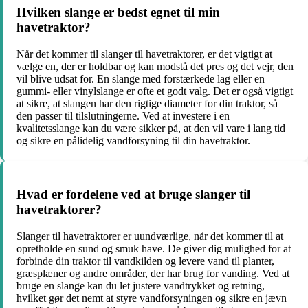
Hvilken slange er bedst egnet til min
havetraktor?
Når det kommer til slanger til havetraktorer, er det vigtigt at
vælge en, der er holdbar og kan modstå det pres og det vejr, den
vil blive udsat for. En slange med forstærkede lag eller en
gummi- eller vinylslange er ofte et godt valg. Det er også vigtigt
at sikre, at slangen har den rigtige diameter for din traktor, så
den passer til tilslutningerne. Ved at investere i en
kvalitetsslange kan du være sikker på, at den vil vare i lang tid
og sikre en pålidelig vandforsyning til din havetraktor.
Hvad er fordelene ved at bruge slanger til
havetraktorer?
Slanger til havetraktorer er uundværlige, når det kommer til at
opretholde en sund og smuk have. De giver dig mulighed for at
forbinde din traktor til vandkilden og levere vand til planter,
græsplæner og andre områder, der har brug for vanding. Ved at
bruge en slange kan du let justere vandtrykket og retning,
hvilket gør det nemt at styre vandforsyningen og sikre en jævn