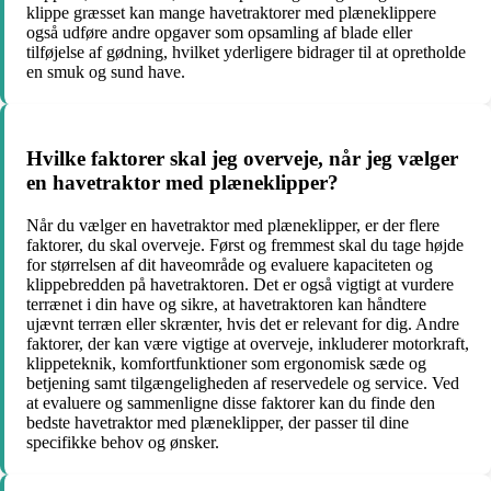
klippe græsset kan mange havetraktorer med plæneklippere
også udføre andre opgaver som opsamling af blade eller
tilføjelse af gødning, hvilket yderligere bidrager til at opretholde
en smuk og sund have.
Hvilke faktorer skal jeg overveje, når jeg vælger
en havetraktor med plæneklipper?
Når du vælger en havetraktor med plæneklipper, er der flere
faktorer, du skal overveje. Først og fremmest skal du tage højde
for størrelsen af dit haveområde og evaluere kapaciteten og
klippebredden på havetraktoren. Det er også vigtigt at vurdere
terrænet i din have og sikre, at havetraktoren kan håndtere
ujævnt terræn eller skrænter, hvis det er relevant for dig. Andre
faktorer, der kan være vigtige at overveje, inkluderer motorkraft,
klippeteknik, komfortfunktioner som ergonomisk sæde og
betjening samt tilgængeligheden af reservedele og service. Ved
at evaluere og sammenligne disse faktorer kan du finde den
bedste havetraktor med plæneklipper, der passer til dine
specifikke behov og ønsker.