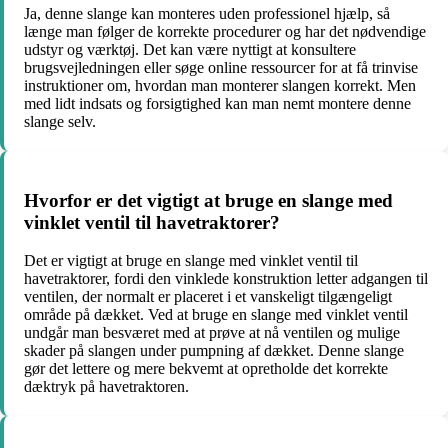
Ja, denne slange kan monteres uden professionel hjælp, så
længe man følger de korrekte procedurer og har det nødvendige
udstyr og værktøj. Det kan være nyttigt at konsultere
brugsvejledningen eller søge online ressourcer for at få trinvise
instruktioner om, hvordan man monterer slangen korrekt. Men
med lidt indsats og forsigtighed kan man nemt montere denne
slange selv.
Hvorfor er det vigtigt at bruge en slange med
vinklet ventil til havetraktorer?
Det er vigtigt at bruge en slange med vinklet ventil til
havetraktorer, fordi den vinklede konstruktion letter adgangen til
ventilen, der normalt er placeret i et vanskeligt tilgængeligt
område på dækket. Ved at bruge en slange med vinklet ventil
undgår man besværet med at prøve at nå ventilen og mulige
skader på slangen under pumpning af dækket. Denne slange
gør det lettere og mere bekvemt at opretholde det korrekte
dæktryk på havetraktoren.