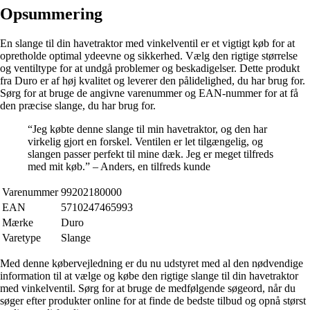
Opsummering
En slange til din havetraktor med vinkelventil er et vigtigt køb for at
opretholde optimal ydeevne og sikkerhed. Vælg den rigtige størrelse
og ventiltype for at undgå problemer og beskadigelser. Dette produkt
fra Duro er af høj kvalitet og leverer den pålidelighed, du har brug for.
Sørg for at bruge de angivne varenummer og EAN-nummer for at få
den præcise slange, du har brug for.
“Jeg købte denne slange til min havetraktor, og den har
virkelig gjort en forskel. Ventilen er let tilgængelig, og
slangen passer perfekt til mine dæk. Jeg er meget tilfreds
med mit køb.” – Anders, en tilfreds kunde
Varenummer
99202180000
EAN
5710247465993
Mærke
Duro
Varetype
Slange
Med denne købervejledning er du nu udstyret med al den nødvendige
information til at vælge og købe den rigtige slange til din havetraktor
med vinkelventil. Sørg for at bruge de medfølgende søgeord, når du
søger efter produkter online for at finde de bedste tilbud og opnå størst