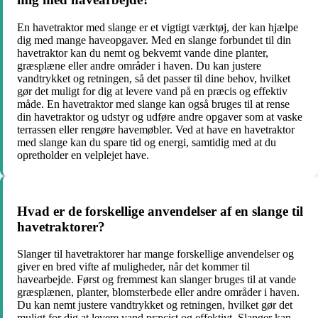
En havetraktor med slange er et vigtigt værktøj, der kan hjælpe
dig med mange haveopgaver. Med en slange forbundet til din
havetraktor kan du nemt og bekvemt vande dine planter,
græsplæne eller andre områder i haven. Du kan justere
vandtrykket og retningen, så det passer til dine behov, hvilket
gør det muligt for dig at levere vand på en præcis og effektiv
måde. En havetraktor med slange kan også bruges til at rense
din havetraktor og udstyr og udføre andre opgaver som at vaske
terrassen eller rengøre havemøbler. Ved at have en havetraktor
med slange kan du spare tid og energi, samtidig med at du
opretholder en velplejet have.
Hvad er de forskellige anvendelser af en slange til
havetraktorer?
Slanger til havetraktorer har mange forskellige anvendelser og
giver en bred vifte af muligheder, når det kommer til
havearbejde. Først og fremmest kan slanger bruges til at vande
græsplænen, planter, blomsterbede eller andre områder i haven.
Du kan nemt justere vandtrykket og retningen, hvilket gør det
muligt for dig at levere vand præcist og effektivt. Slanger kan