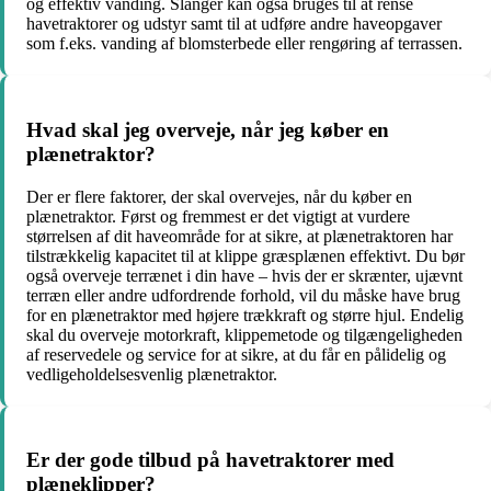
og effektiv vanding. Slanger kan også bruges til at rense
havetraktorer og udstyr samt til at udføre andre haveopgaver
som f.eks. vanding af blomsterbede eller rengøring af terrassen.
Hvad skal jeg overveje, når jeg køber en
plænetraktor?
Der er flere faktorer, der skal overvejes, når du køber en
plænetraktor. Først og fremmest er det vigtigt at vurdere
størrelsen af dit haveområde for at sikre, at plænetraktoren har
tilstrækkelig kapacitet til at klippe græsplænen effektivt. Du bør
også overveje terrænet i din have – hvis der er skrænter, ujævnt
terræn eller andre udfordrende forhold, vil du måske have brug
for en plænetraktor med højere trækkraft og større hjul. Endelig
skal du overveje motorkraft, klippemetode og tilgængeligheden
af reservedele og service for at sikre, at du får en pålidelig og
vedligeholdelsesvenlig plænetraktor.
Er der gode tilbud på havetraktorer med
plæneklipper?