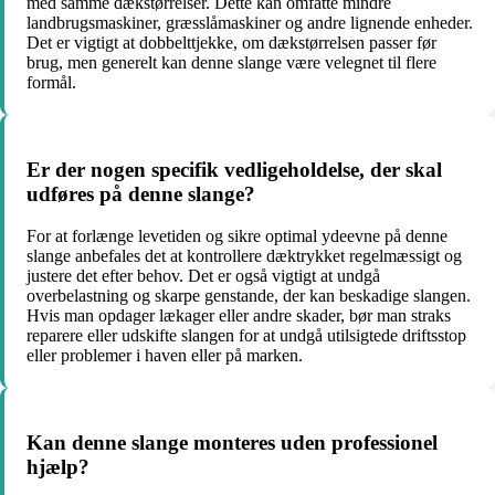
med samme dækstørrelser. Dette kan omfatte mindre
landbrugsmaskiner, græsslåmaskiner og andre lignende enheder.
Det er vigtigt at dobbelttjekke, om dækstørrelsen passer før
brug, men generelt kan denne slange være velegnet til flere
formål.
Er der nogen specifik vedligeholdelse, der skal
udføres på denne slange?
For at forlænge levetiden og sikre optimal ydeevne på denne
slange anbefales det at kontrollere dæktrykket regelmæssigt og
justere det efter behov. Det er også vigtigt at undgå
overbelastning og skarpe genstande, der kan beskadige slangen.
Hvis man opdager lækager eller andre skader, bør man straks
reparere eller udskifte slangen for at undgå utilsigtede driftsstop
eller problemer i haven eller på marken.
Kan denne slange monteres uden professionel
hjælp?