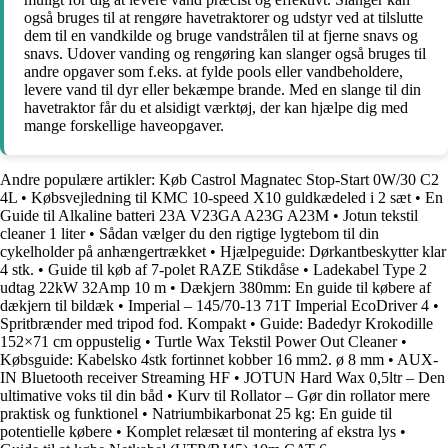
også bruges til at rengøre havetraktorer og udstyr ved at tilslutte
dem til en vandkilde og bruge vandstrålen til at fjerne snavs og
snavs. Udover vanding og rengøring kan slanger også bruges til
andre opgaver som f.eks. at fylde pools eller vandbeholdere,
levere vand til dyr eller bekæmpe brande. Med en slange til din
havetraktor får du et alsidigt værktøj, der kan hjælpe dig med
mange forskellige haveopgaver.
Andre populære artikler:
Køb Castrol Magnatec Stop-Start 0W/30 C2
4L
•
Købsvejledning til KMC 10-speed X10 guldkædeled i 2 sæt
•
En
Guide til Alkaline batteri 23A V23GA A23G A23M
•
Jotun tekstil
cleaner 1 liter
•
Sådan vælger du den rigtige lygtebom til din
cykelholder på anhængertrækket
•
Hjælpeguide: Dørkantbeskytter klar
4 stk.
•
Guide til køb af 7-polet RAZE Stikdåse
•
Ladekabel Type 2
udtag 22kW 32Amp 10 m
•
Dækjern 380mm: En guide til købere af
dækjern til bildæk
•
Imperial – 145/70-13 71T Imperial EcoDriver 4
•
Spritbrænder med tripod fod. Kompakt
•
Guide: Badedyr Krokodille
152×71 cm oppustelig
•
Turtle Wax Tekstil Power Out Cleaner
•
Købsguide: Kabelsko 4stk fortinnet kobber 16 mm2. ø 8 mm
•
AUX-
IN Bluetooth receiver Streaming HF
•
JOTUN Hard Wax 0,5ltr – Den
ultimative voks til din båd
•
Kurv til Rollator – Gør din rollator mere
praktisk og funktionel
•
Natriumbikarbonat 25 kg: En guide til
potentielle købere
•
Komplet relæsæt til montering af ekstra lys
•