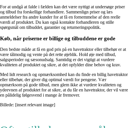
For at undgå at falde i fælden kan det være nyttigt at undersøge priser
og tilbud fra forskellige forhandlere. Sammenlign priser og læs
anmeldelser fra andre kunder for at få en fornemmelse af den reelle
værdi af produktet. Du kan også kontakte forhandleren og stille
spørgsmål om tilbuddet, garantier og returneringspolitik.
Køb, når priserne er billige og tilbuddene er gode
Den bedste måde at få en god pris på en havetraktor eller tilbehør er at
være tålmodig og vente på det rette øjeblik. Hold øje med tilbud,
salgsperioder og sæsonudsalg. Samtidig er det vigtigt at vurdere
kvaliteten af produktet og sikre, at det opfylder dine behov og krav.
Med lidt research og opmærksomhed kan du finde en billig havetraktor
eller tilbehør, der giver dig optimal værdi for pengene. Vær
opmærksom på gode tilbud, men glem ikke at vurdere kvaliteten og
ydeevnen af produktet for at sikre, at du får en havetraktor, der vil være
en pålidelig følgesvend i mange år fremover.
Billede: [insert relevant image]