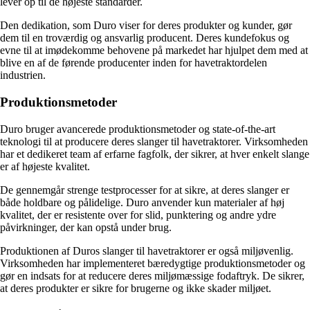
lever op til de højeste standarder.
Den dedikation, som Duro viser for deres produkter og kunder, gør
dem til en troværdig og ansvarlig producent. Deres kundefokus og
evne til at imødekomme behovene på markedet har hjulpet dem med at
blive en af de førende producenter inden for havetraktordelen
industrien.
Produktionsmetoder
Duro bruger avancerede produktionsmetoder og state-of-the-art
teknologi til at producere deres slanger til havetraktorer. Virksomheden
har et dedikeret team af erfarne fagfolk, der sikrer, at hver enkelt slange
er af højeste kvalitet.
De gennemgår strenge testprocesser for at sikre, at deres slanger er
både holdbare og pålidelige. Duro anvender kun materialer af høj
kvalitet, der er resistente over for slid, punktering og andre ydre
påvirkninger, der kan opstå under brug.
Produktionen af ​​Duros slanger til havetraktorer er også miljøvenlig.
Virksomheden har implementeret bæredygtige produktionsmetoder og
gør en indsats for at reducere deres miljømæssige fodaftryk. De sikrer,
at deres produkter er sikre for brugerne og ikke skader miljøet.