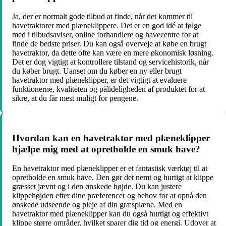
Ja, der er normalt gode tilbud at finde, når det kommer til
havetraktorer med plæneklippere. Det er en god idé at følge
med i tilbudsaviser, online forhandlere og havecentre for at
finde de bedste priser. Du kan også overveje at købe en brugt
havetraktor, da dette ofte kan være en mere økonomisk løsning.
Det er dog vigtigt at kontrollere tilstand og servicehistorik, når
du køber brugt. Uanset om du køber en ny eller brugt
havetraktor med plæneklipper, er det vigtigt at evaluere
funktionerne, kvaliteten og pålideligheden af produktet for at
sikre, at du får mest muligt for pengene.
Hvordan kan en havetraktor med plæneklipper
hjælpe mig med at opretholde en smuk have?
En havetraktor med plæneklipper er et fantastisk værktøj til at
opretholde en smuk have. Den gør det nemt og hurtigt at klippe
græsset jævnt og i den ønskede højde. Du kan justere
klippehøjden efter dine præferencer og behov for at opnå den
ønskede udseende og pleje af din græsplæne. Med en
havetraktor med plæneklipper kan du også hurtigt og effektivt
klippe større områder, hvilket sparer dig tid og energi. Udover at