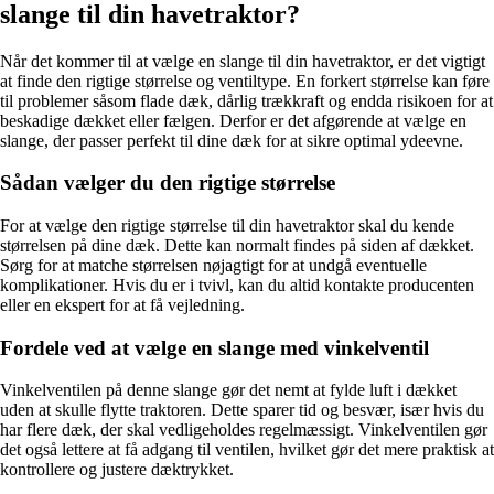
slange til din havetraktor?
Når det kommer til at vælge en slange til din havetraktor, er det vigtigt
at finde den rigtige størrelse og ventiltype. En forkert størrelse kan føre
til problemer såsom flade dæk, dårlig trækkraft og endda risikoen for at
beskadige dækket eller fælgen. Derfor er det afgørende at vælge en
slange, der passer perfekt til dine dæk for at sikre optimal ydeevne.
Sådan vælger du den rigtige størrelse
For at vælge den rigtige størrelse til din havetraktor skal du kende
størrelsen på dine dæk. Dette kan normalt findes på siden af dækket.
Sørg for at matche størrelsen nøjagtigt for at undgå eventuelle
komplikationer. Hvis du er i tvivl, kan du altid kontakte producenten
eller en ekspert for at få vejledning.
Fordele ved at vælge en slange med vinkelventil
Vinkelventilen på denne slange gør det nemt at fylde luft i dækket
uden at skulle flytte traktoren. Dette sparer tid og besvær, især hvis du
har flere dæk, der skal vedligeholdes regelmæssigt. Vinkelventilen gør
det også lettere at få adgang til ventilen, hvilket gør det mere praktisk at
kontrollere og justere dæktrykket.