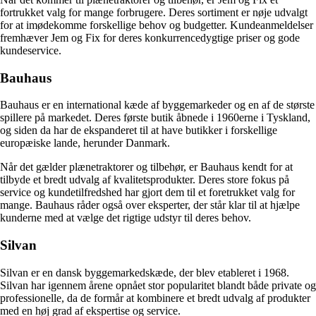
fortrukket valg for mange forbrugere. Deres sortiment er nøje udvalgt
for at imødekomme forskellige behov og budgetter. Kundeanmeldelser
fremhæver Jem og Fix for deres konkurrencedygtige priser og gode
kundeservice.
Bauhaus
Bauhaus er en international kæde af byggemarkeder og en af de største
spillere på markedet. Deres første butik åbnede i 1960erne i Tyskland,
og siden da har de ekspanderet til at have butikker i forskellige
europæiske lande, herunder Danmark.
Når det gælder plænetraktorer og tilbehør, er Bauhaus kendt for at
tilbyde et bredt udvalg af kvalitetsprodukter. Deres store fokus på
service og kundetilfredshed har gjort dem til et foretrukket valg for
mange. Bauhaus råder også over eksperter, der står klar til at hjælpe
kunderne med at vælge det rigtige udstyr til deres behov.
Silvan
Silvan er en dansk byggemarkedskæde, der blev etableret i 1968.
Silvan har igennem årene opnået stor popularitet blandt både private og
professionelle, da de formår at kombinere et bredt udvalg af produkter
med en høj grad af ekspertise og service.