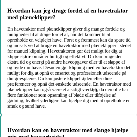
Hvordan kan jeg drage fordel af en havetraktor
med plæneklipper?
En havetraktor med plæneklipper giver dig mange fordele og
muligheder til at drage fordel af, når det kommer til at
opretholde en velplejet have. Først og fremmest kan du spare tid
og indsats ved at bruge en havetraktor med plæneklipper i stedet
for manuel klipning. Havetraktoren gør det muligt for dig at
klippe større områder hurtigt og effektivt. Du kan bruge den
ekstra tid og energi på andre haveopgaver eller til at slappe af
og nyde din have. Desuden gør klipning med en havetraktor det
muligt for dig at opnå et ensartet og professionelt udseende på
din græsplæne. Du kan justere klippehøjden efter dine
præferencer og opnå det ønskede udseende. En havetraktor med
plæneklipper kan også være et alsidigt værktøj, da den ofte har
flere funktioner som opsamling af blade eller tilføjelse af
gødning, hvilket yderligere kan hjælpe dig med at opretholde en
smuk og sund have.
Hvordan kan en havetraktor med slange hjælpe
mig med havearbejde?