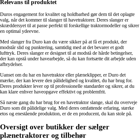
Relevans til produktet
Duros engagement for kvalitet og holdbarhed gør dem til det oplagte
valg, når det kommer til slanger til havetraktorer. Deres slanger er
skræddersyet til at passe perfekt til forskellige traktormodeller og sikrer
en optimal ydeevne.
Med slanger fra Duro kan du være sikker på at få et produkt, der
modstår slid og punktering, samtidig med at det bevarer et godt
lufttryk. Deres slanger er designet til at modstå de hårde betingelser,
der kan opstå under havearbejde, så du kan fortsætte dit arbejde uden
afbrydelser.
Uanset om du har en havetraktor eller plæneklipper, er Duro det
mærke, der kan levere den pålidelighed og kvalitet, du har brug for.
Deres produkter lever op til professionelle standarder og sikrer, at du
kan klare enhver haveopgave effektivt og problemfrit.
Så næste gang du har brug for en havetraktor slange, skal du overveje
Duro som dit pålidelige valg. Med deres omfattende erfaring, stærke
etos og enestående produktion, er de en producent, du kan stole på.
Oversigt over butikker der sælger
plænetraktorer og tilbehør