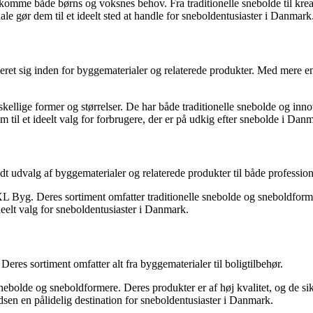
komme både børns og voksnes behov. Fra traditionelle snebolde til kreat
le gør dem til et ideelt sted at handle for sneboldentusiaster i Danmark
et sig inden for byggematerialer og relaterede produkter. Med mere end
skellige former og størrelser. De har både traditionelle snebolde og inn
 til et ideelt valg for forbrugere, der er på udkig efter snebolde i Dan
udvalg af byggematerialer og relaterede produkter til både professione
XL Byg. Deres sortiment omfatter traditionelle snebolde og sneboldform
deelt valg for sneboldentusiaster i Danmark.
res sortiment omfatter alt fra byggematerialer til boligtilbehør.
 snebolde og sneboldformere. Deres produkter er af høj kvalitet, og de s
dsen en pålidelig destination for sneboldentusiaster i Danmark.