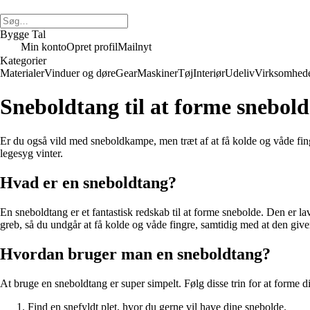
Bygge Tal
Min konto
Opret profil
Mailnyt
Kategorier
Materialer
Vinduer og døre
Gear
Maskiner
Tøj
Interiør
Udeliv
Virksomhed
Sneboldtang til at forme snebolde
Er du også vild med sneboldkampe, men træt af at få kolde og våde fingr
legesyg vinter.
Hvad er en sneboldtang?
En sneboldtang er et fantastisk redskab til at forme snebolde. Den er la
greb, så du undgår at få kolde og våde fingre, samtidig med at den giv
Hvordan bruger man en sneboldtang?
At bruge en sneboldtang er super simpelt. Følg disse trin for at forme 
Find en snefyldt plet, hvor du gerne vil have dine snebolde.