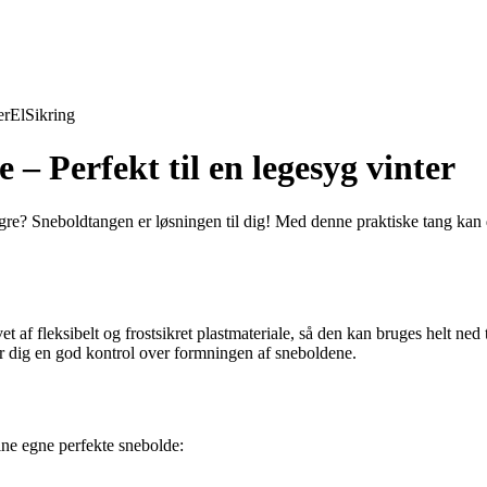
er
El
Sikring
 – Perfekt til en legesyg vinter
e? Sneboldtangen er løsningen til dig! Med denne praktiske tang kan du 
vet af fleksibelt og frostsikret plastmateriale, så den kan bruges helt n
er dig en god kontrol over formningen af sneboldene.
dine egne perfekte snebolde: