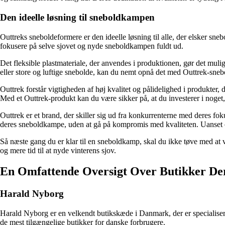
Den ideelle løsning til sneboldkampen
Outtreks sneboldeformere er den ideelle løsning til alle, der elsker sn
fokusere på selve sjovet og nyde sneboldkampen fuldt ud.
Det fleksible plastmateriale, der anvendes i produktionen, gør det muli
eller store og luftige snebolde, kan du nemt opnå det med Outtrek-sneb
Outtrek forstår vigtigheden af høj kvalitet og pålidelighed i produkter, 
Med et Outtrek-produkt kan du være sikker på, at du investerer i noget
Outtrek er et brand, der skiller sig ud fra konkurrenterne med deres fok
deres sneboldkampe, uden at gå på kompromis med kvaliteten. Uanset om
Så næste gang du er klar til en sneboldkamp, skal du ikke tøve med at v
og mere tid til at nyde vinterens sjov.
En Omfattende Oversigt Over Butikker De
Harald Nyborg
Harald Nyborg er en velkendt butikskæde i Danmark, der er specialisere
de mest tilgængelige butikker for danske forbrugere.