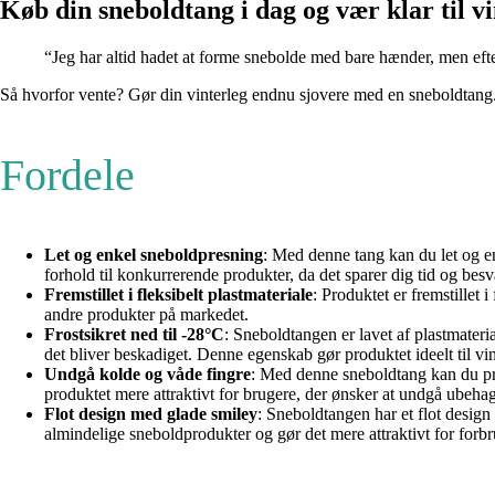
Køb din sneboldtang i dag og vær klar til vi
“Jeg har altid hadet at forme snebolde med bare hænder, men eft
Så hvorfor vente? Gør din vinterleg endnu sjovere med en sneboldtang.
Fordele
Let og enkel sneboldpresning
: Med denne tang kan du let og en
forhold til konkurrerende produkter, da det sparer dig tid og besv
Fremstillet i fleksibelt plastmateriale
: Produktet er fremstillet 
andre produkter på markedet.
Frostsikret ned til -28°C
: Sneboldtangen er lavet af plastmateri
det bliver beskadiget. Denne egenskab gør produktet ideelt til vi
Undgå kolde og våde fingre
: Med denne sneboldtang kan du pre
produktet mere attraktivt for brugere, der ønsker at undgå ubehag
Flot design med glade smiley
: Sneboldtangen har et flot design
almindelige sneboldprodukter og gør det mere attraktivt for forbr