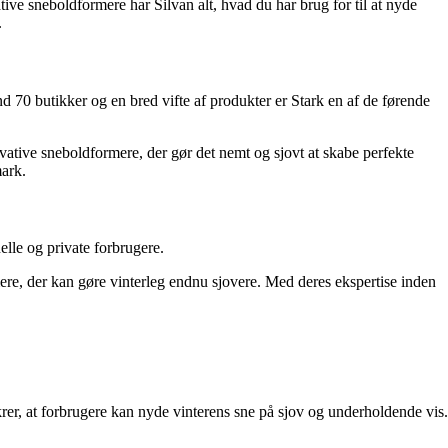
ive sneboldformere har Silvan alt, hvad du har brug for til at nyde
.
 70 butikker og en bred vifte af produkter er Stark en af de førende
ovative sneboldformere, der gør det nemt og sjovt at skabe perfekte
mark.
lle og private forbrugere.
ere, der kan gøre vinterleg endnu sjovere. Med deres ekspertise inden
ikrer, at forbrugere kan nyde vinterens sne på sjov og underholdende vis.