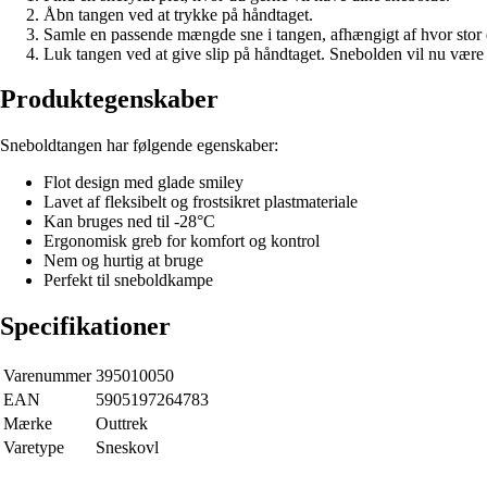
Åbn tangen ved at trykke på håndtaget.
Samle en passende mængde sne i tangen, afhængigt af hvor stor 
Luk tangen ved at give slip på håndtaget. Snebolden vil nu være f
Produktegenskaber
Sneboldtangen har følgende egenskaber:
Flot design med glade smiley
Lavet af fleksibelt og frostsikret plastmateriale
Kan bruges ned til -28°C
Ergonomisk greb for komfort og kontrol
Nem og hurtig at bruge
Perfekt til sneboldkampe
Specifikationer
Varenummer
395010050
EAN
5905197264783
Mærke
Outtrek
Varetype
Sneskovl