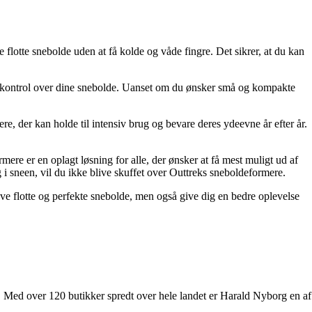
 flotte snebolde uden at få kolde og våde fingre. Det sikrer, at du kan
fuld kontrol over dine snebolde. Uanset om du ønsker små og kompakte
re, der kan holde til intensiv brug og bevare deres ydeevne år efter år.
mere er en oplagt løsning for alle, der ønsker at få mest muligt ud af
 sneen, vil du ikke blive skuffet over Outtreks sneboldeformere.
ave flotte og perfekte snebolde, men også give dig en bedre oplevelse
r. Med over 120 butikker spredt over hele landet er Harald Nyborg en af