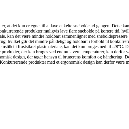
er, at det kun er egnet til at lave enkelte snebolde ad gangen. Dette ka
kurrerende produkter muligvis lave flere snebolde på kortere tid, hvil
riale, kan det være mindre holdbart sammenlignet med sneboldepressere 
rug, hvilket gør det mindre pålideligt og holdbart i forhold til konkurre
emstillet i frostsikret plastmateriale, kan det kun bruges ned til -28°C
 produkter, der kan bruges ved endnu lavere temperaturer, kan derfor v
nomisk design, der tager hensyn til brugerens komfort og håndtering. De
. Konkurrerende produkter med et ergonomisk design kan derfor være mer