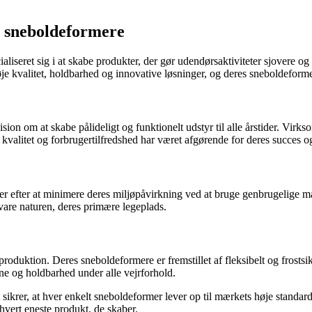
e sneboldeformere
liseret sig i at skabe produkter, der gør udendørsaktiviteter sjovere og
øje kvalitet, holdbarhed og innovative løsninger, og deres sneboldeform
sion om at skabe pålideligt og funktionelt udstyr til alle årstider. Virks
l kvalitet og forbrugertilfredshed har været afgørende for deres succes o
 efter at minimere deres miljøpåvirkning ved at bruge genbrugelige mate
vare naturen, deres primære legeplads.
roduktion. Deres sneboldeformere er fremstillet af fleksibelt og frostsi
ne og holdbarhed under alle vejrforhold.
ikrer, at hver enkelt sneboldeformer lever op til mærkets høje standarde
i hvert eneste produkt, de skaber.