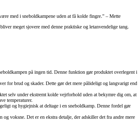
g være med i sneboldkampene uden at få kolde fingre.” – Mette
bliver meget sjovere med denne praktiske og letanvendelige tang.
l sneboldkampen på ingen tid. Denne funktion gør produktet overlegent i
 over for brud og skader. Dette gør det mere pålideligt og langvarigt end
duktet selv under ekstremt kolde vejrforhold uden at bekymre dig om, at
ave temperaturer.
eligt og hygiejnisk at deltage i en sneboldkamp. Denne fordel gør
n og voksne. Det er en ekstra detalje, der adskiller det fra andre mere