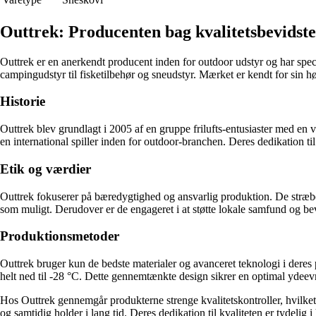
Outtrek: Producenten bag kvalitetsbevidst
Outtrek er en anerkendt producent inden for outdoor udstyr og har specia
campingudstyr til fisketilbehør og sneudstyr. Mærket er kendt for sin h
Historie
Outtrek blev grundlagt i 2005 af en gruppe frilufts-entusiaster med en vi
en international spiller inden for outdoor-branchen. Deres dedikation ti
Etik og værdier
Outtrek fokuserer på bæredygtighed og ansvarlig produktion. De stræber
som muligt. Derudover er de engageret i at støtte lokale samfund og be
Produktionsmetoder
Outtrek bruger kun de bedste materialer og avanceret teknologi i deres p
helt ned til -28 °C. Dette gennemtænkte design sikrer en optimal ydeev
Hos Outtrek gennemgår produkterne strenge kvalitetskontroller, hvilket s
og samtidig holder i lang tid. Deres dedikation til kvaliteten er tydelig 