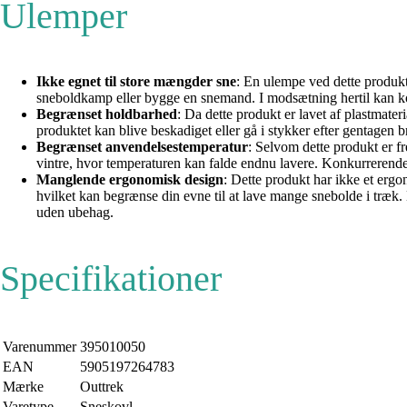
Ulemper
Ikke egnet til store mængder sne
: En ulempe ved dette produkt 
sneboldkamp eller bygge en snemand. I modsætning hertil kan kon
Begrænset holdbarhed
: Da dette produkt er lavet af plastmate
produktet kan blive beskadiget eller gå i stykker efter gentagen b
Begrænset anvendelsestemperatur
: Selvom dette produkt er fr
vintre, hvor temperaturen kan falde endnu lavere. Konkurrerende
Manglende ergonomisk design
: Dette produkt har ikke et ergo
hvilket kan begrænse din evne til at lave mange snebolde i træk
uden ubehag.
Specifikationer
Varenummer
395010050
EAN
5905197264783
Mærke
Outtrek
Varetype
Sneskovl