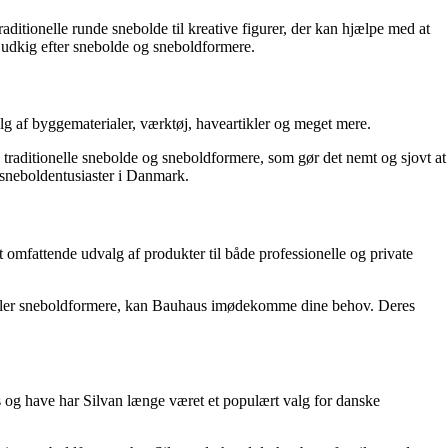
aditionelle runde snebolde til kreative figurer, der kan hjælpe med at
å udkig efter snebolde og sneboldformere.
g af byggematerialer, værktøj, haveartikler og meget mere.
e traditionelle snebolde og sneboldformere, som gør det nemt og sjovt at
 sneboldentusiaster i Danmark.
omfattende udvalg af produkter til både professionelle og private
e eller sneboldformere, kan Bauhaus imødekomme dine behov. Deres
 og have har Silvan længe været et populært valg for danske