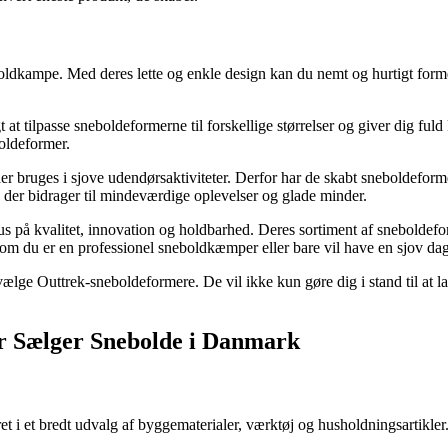
eboldkampe. Med deres lette og enkle design kan du nemt og hurtigt forme
gt at tilpasse sneboldeformerne til forskellige størrelser og giver dig 
oldeformer.
der bruges i sjove udendørsaktiviteter. Derfor har de skabt sneboldeforme
, der bidrager til mindeværdige oplevelser og glade minder.
us på kvalitet, innovation og holdbarhed. Deres sortiment af sneboldefor
 du er en professionel sneboldkæmper eller bare vil have en sjov dag i
ælge Outtrek-sneboldeformere. De vil ikke kun gøre dig i stand til at l
r Sælger Snebolde i Danmark
t i et bredt udvalg af byggematerialer, værktøj og husholdningsartikle