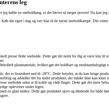
nterens leg
er jeg købte en sneboldtang, er det blevet så meget sjovere! Nu kan je
 Køb din egen i dag og vær klar til de næste sneboldkampe. Din vinter 
kelt presse flotte snebolde. Dette gør det nemt for dig at være klar ti
ær.
i fleksibelt plastmateriale, hvilket gør det holdbart og modstandsdygtigt
ale, der er frostsikret ned til -28°C. Dette betyder, at du kan bruge pro
nterbrug og adskiller det fra andre produkter, der måske ikke kan klare l
sse snebolde uden at få kolde og våde fingre. Dette gør det mere behag
elige oplevelser under legen.
 med en glad smiley. Dette gør produktet sjovt og tiltalende for både bør
ugere.