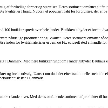
 af forskellige former og størrelser. Deres sortiment omfatter alt fra tr
øje kvalitet er Harald Nyborg et populært valg for forbrugere, der er p
00 butikker spredt over hele landet. Butikken tilbyder et bredt udval
evere pålidelige produkter af høj kvalitet. Deres sortiment omfatter båd
se inden for byggematerialer er Jem og Fix et ideelt sted at handle for
ig i Danmark. Med flere butikker rundt om i landet tilbyder Bauhaus et 
ukter og brede udvalg. Uanset om du leder efter traditionelle snebold
sneboldentusiaster i Danmark.
kker landet over. Med deres omfattende sortiment af produkter til hus