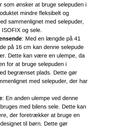
er som ønsker at bruge selepuden i
roduktet mindre fleksibelt og
hed sammenlignet med selepuder,
 ISOFIX og sele.
rænsende
: Med en længde på 41
jde på 16 cm kan denne selepude
æder. Dette kan være en ulempe, da
n for at bruge selepuden i
er med begrænset plads. Dette gør
ammenlignet med selepuder, der har
e
: En anden ulempe ved denne
 bruges med bilens sele. Dette kan
re, der foretrækker at bruge en
 designet til børn. Dette gør