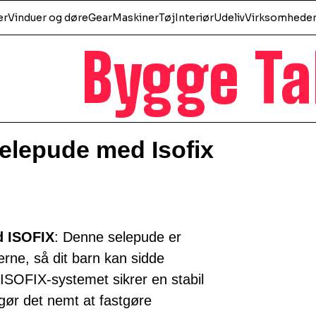
er
Vinduer og døre
Gear
Maskiner
Tøj
Interiør
Udeliv
Virksomhede
Bygge Ta
selepude med Isofix
d ISOFIX
: Denne selepude er
rne, så dit barn kan sidde
 ISOFIX-systemet sikrer en stabil
 gør det nemt at fastgøre