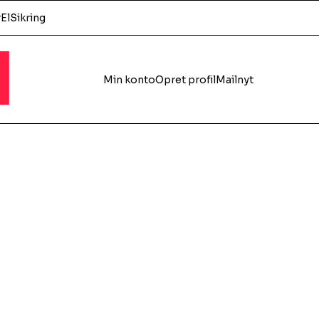
r
El
Sikring
l
Min konto
Opret profil
Mailnyt