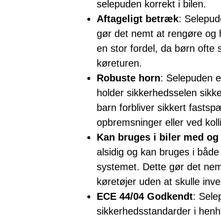
selepuden korrekt i bilen.
Aftageligt betræk
: Selepud
gør det nemt at rengøre og h
en stor fordel, da børn ofte 
køreturen.
Robuste horn
: Selepuden e
holder sikkerhedsselen sikker
barn forbliver sikkert fastsp
opbremsninger eller ved kolli
Kan bruges i biler med og
alsidig og kan bruges i båd
systemet. Dette gør det nemt
køretøjer uden at skulle inves
ECE 44/04 Godkendt
: Sele
sikkerhedsstandarder i henho