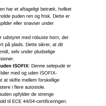
en har et aftageligt betræk, hvilket
olde puden ren og frisk. Dette er
spilder eller snavser under
r udstyret med robuste horn, der
t på plads. Dette sikrer, at dit
ændt, selv under pludselige
sioner.
 uden ISOFIX
: Denne selepude er
e biler med og uden ISOFIX-
 at skifte mellem forskellige
tere i flere autostole.
puden opfylder de strenge
ld til ECE 44/04-certificeringen.