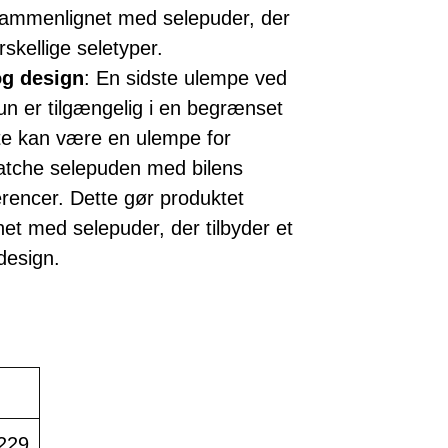
 sammenlignet med selepuder, der
rskellige seletyper.
og design
: En sidste ulempe ved
un er tilgængelig i en begrænset
tte kan være en ulempe for
matche selepuden med bilens
erencer. Dette gør produktet
et med selepuder, der tilbyder et
design.
229