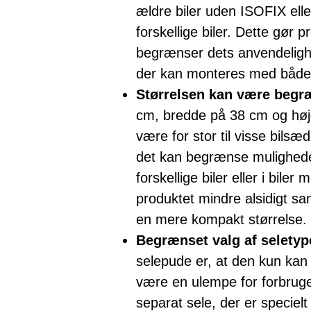
ældre biler uden ISOFIX ell
forskellige biler. Dette gør p
begrænser dets anvendelig
der kan monteres med både
Størrelsen kan være beg
cm, bredde på 38 cm og hø
være for stor til visse bils
det kan begrænse mulighede
forskellige biler eller i bil
produktet mindre alsidigt s
en mere kompakt størrelse.
Begrænset valg af seletyp
selepude er, at den kun kan
være en ulempe for forbruge
separat sele, der er specielt