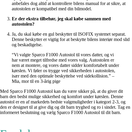
anbefales dog altid at kontrollere bilens manual for at sikre, at
autostolen er kompatibel med din bilmodel.
Er der ekstra tilbehør, jeg skal købe sammen med
autostolen?
Ja, du skal købe en gul beskytter til ISOFIX systemet separat.
Denne beskytter er vigtig for at beskytte bilens interiør mod slid
og beskadigelse.
“Vi valgte Sparco F1000 Autostol til vores datter, og vi
har været meget tilfredse med vores valg. Autostolen er
nem at montere, og vores datter sidder komfortabelt under
kørslen. Vi føler os trygge ved sikkerheden i autostolen,
især med den optimale beskyttelse ved sidekollision.” –
Mia, mor til en 3-årig pige
Med Sparco F1000 Autostol kan du være sikker på, at du giver dit
barn den bedst mulige sikkerhed og komfort under kørslen. Denne
autostol er en af markedets bedste valgmuligheder i kategori 2-3, og
den er designet til at give dig og dit barn tryghed og ro i sindet. Tag en
informeret beslutning og vælg Sparco F1000 Autostol til dit barn.