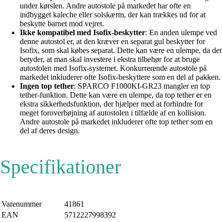
under kørslen. Andre autostole på markedet har ofte en
indbygget kaleche eller solskærm, der kan trækkes ud for at
beskytte barnet mod vejret.
Ikke kompatibel med Isofix-beskytter
: En anden ulempe ved
denne autostol er, at den kræver en separat gul beskytter for
Isofix, som skal købes separat. Dette kan være en ulempe, da det
betyder, at man skal investere i ekstra tilbehør for at bruge
autostolen med Isofix-systemet. Konkurrerende autostole på
markedet inkluderer ofte Isofix-beskyttere som en del af pakken.
Ingen top tether
: SPARCO F1000KI-GR23 mangler en top
tether-funktion. Dette kan være en ulempe, da top tether er en
ekstra sikkerhedsfunktion, der hjælper med at forhindre for
meget foroverbøjning af autostolen i tilfælde af en kollision.
Andre autostole på markedet inkluderer ofte top tether som en
del af deres design.
Specifikationer
Varenummer
41861
EAN
5712227998392