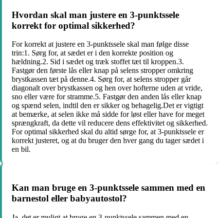
Hvordan skal man justere en 3-punktssele
korrekt for optimal sikkerhed?
For korrekt at justere en 3-punktssele skal man følge disse
trin:1. Sørg for, at sædet er i den korrekte position og
hældning.2. Sid i sædet og træk stoffet tæt til kroppen.3.
Fastgør den første lås eller knap på selens stropper omkring
brystkassen tæt på denne.4. Sørg for, at selens stropper går
diagonalt over brystkassen og hen over hofterne uden at vride,
sno eller være for stramme.5. Fastgør den anden lås eller knap
og spænd selen, indtil den er sikker og behagelig.Det er vigtigt
at bemærke, at selen ikke må sidde for løst eller have for meget
sprængkraft, da dette vil reducere dens effektivitet og sikkerhed.
For optimal sikkerhed skal du altid sørge for, at 3-punktssele er
korrekt justeret, og at du bruger den hver gang du tager sædet i
en bil.
Kan man bruge en 3-punktssele sammen med en
barnestol eller babyautostol?
Ja, det er muligt at bruge en 3-punktssele sammen med en