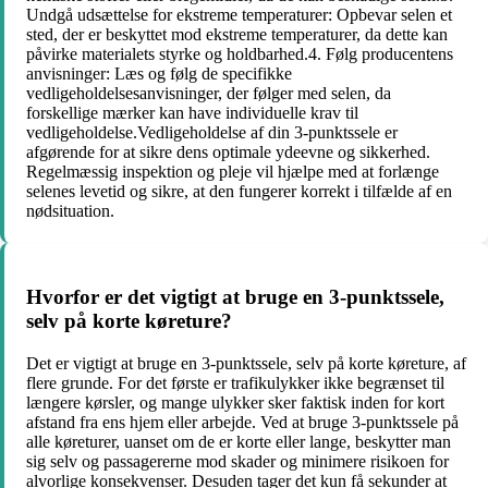
Undgå udsættelse for ekstreme temperaturer: Opbevar selen et
sted, der er beskyttet mod ekstreme temperaturer, da dette kan
påvirke materialets styrke og holdbarhed.4. Følg producentens
anvisninger: Læs og følg de specifikke
vedligeholdelsesanvisninger, der følger med selen, da
forskellige mærker kan have individuelle krav til
vedligeholdelse.Vedligeholdelse af din 3-punktssele er
afgørende for at sikre dens optimale ydeevne og sikkerhed.
Regelmæssig inspektion og pleje vil hjælpe med at forlænge
selenes levetid og sikre, at den fungerer korrekt i tilfælde af en
nødsituation.
Hvorfor er det vigtigt at bruge en 3-punktssele,
selv på korte køreture?
Det er vigtigt at bruge en 3-punktssele, selv på korte køreture, af
flere grunde. For det første er trafikulykker ikke begrænset til
længere kørsler, og mange ulykker sker faktisk inden for kort
afstand fra ens hjem eller arbejde. Ved at bruge 3-punktssele på
alle køreturer, uanset om de er korte eller lange, beskytter man
sig selv og passagererne mod skader og minimere risikoen for
alvorlige konsekvenser. Desuden tager det kun få sekunder at