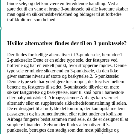
binde sele, og det kan være en livreddende handling. Ved at
gøre det til en vane at bruge 3-punktssele på alle køreture skaber
man også en sikkerhedsbevidsthed og bidrager til at forbedre
trafikkulturen som helhed.
Hvilke alternativer findes der til en 3-punktssele?
Der findes forskellige alternativer til 3-punktssele, herunder:1.
2-punktssele: Dette er en ældre type sele, der fastgøres ved
hofterne og har en enkelt punkt, hvor stropperne mødes. Denne
type sele er mindre sikker end en 3-punktssele, da den ikke
giver samme niveau af støtte og beskyttelse.2. 5-punktssele:
Denne type sele har yderligere to stropper, der krydser mellem
benene og fastgøres til sædet. 5-punktssele tilbyder en mere
sikker fastgørelse og beskyttelse, især til små børn i barnestole
eller babyautostole.3. Airbagsystemer: Airbags kan være et
alternativ eller en supplerende sikkerhedsforanstaltning til selen.
De er designet til at udfylde det tomrum, der kan opstå mellem
passageren og instrumentbrættet eller rattet under en kollision.
Airbags fungerer bedst sammen med sele, da de er designet til at
supplere hinanden. Selvom der findes alternativer til 3-
punktssele, betragtes den stadig som den mest pålidelige og