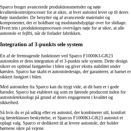
Sparco bruger avancerede produktionsmetoder og nøje
kvalitetskontrolprocesser for at sikre, at hver autostol lever op til deres
høje standarder. De benytter sig af avancerede materialer og
komponenter, der er holdbare og modstandsdygtige over for slidtage.
Hvert trin i produktionsprocessen overvåges nøje for at sikre, at alle
autostole er fejlfri, når de forlader fabrikken.
Integration af 3-punkts sele system
En af de fremragende funktioner ved Sparco F1000KI-GR23
autostolen er dens integration af et 3-punkts sele system. Dette design
sikrer en optimal fastgørelse i bilen og giver ekstra stabilitet under
kørslen. Sparco har skabt et autostoledesign, der garanterer, at barnet er
sikkert fastgjort i bilen.
Med autostolen fra Sparco kan du trygt vide, at dit barn er i gode
hænder. Sparco har etableret sig som en førende producent inden for
autostoleteknologi på grund af deres engagement i kvalitet og
sikkerhed.
Så hvis du er på udkig efter en autostol, der kombinerer stil, komfort
og førsteklasses beskyttelse, er Sparcos F1000KI-GR23 autostol et
oplagt valg. Sparco er dedikeret til at levere autostole, der holder
børnene sikre på vejene.