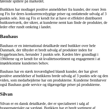
førende spillere på markedet.
Butikken har modtaget positive anmeldelser fra kunder, der roser Jem
og Fix for deres konkurrencedygtige priser og omfattende udvalg af 3
punkts sele. Jem og Fix er kendt for at have et effektivt distribueret
butiksnetværk, der sikrer, at kunderne nemt kan finde de produkter, de
leder efter rundt omkring i landet.
Bauhaus
Bauhaus er en international detailkæde med butikker over hele
Danmark, der tilbyder et bredt udvalg af produkter inden for
byggebranchen, herunder 3 punkts sele. Kæden blev grundlagt i
1960erne og er kendt for sit kvalitetssortiment og engagement i at
imødekomme kundernes behov.
Bauhaus har en stærk troværdighed blandt kunder, der har givet
positive anmeldelser af butikkens brede udvalg af 3 punkts sele og den
viden, som medarbejderne har om produkterne. Kunderne fremhæver
også Bauhaus gode service og tilgængelige priser på produkterne.
Silvan
Silvan er en dansk detailkæde, der er specialiseret i salg af
byggematerialer og værktøj. Butikken har et bredt sortiment af