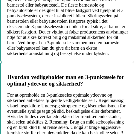
barnestol eller babyautostol. De fleste barnestole og
babyautostole er designet til at blive fastgjort ved hjælp af et 3-
punktsselesystem, der er installeret i bilen. Sikringsselen på
barnestolen eller babyautostolen fastgøres typisk i det
eksisterende 3-punktsselesystem i bilen for at sikre, at barnet er
sikkert fastgjort. Det er vigtigt at følge producentens anvisninger
nøje for at sikre korrekt brug og maksimal sikkerhed for dit
barn. Ved brug af en 3-punktssele sammen med en barnestol
eller babyautostol kan du give dit barn en ekstra
sikkerhedsforanstaltning og beskyttelse under kørslen.
Hvordan vedligeholder man en 3-punktssele for
optimal ydeevne og sikkerhed?
For at opretholde en 3-punktsseles optimale ydeevne og
sikkerhed anbefales følgende vedligeholdelse:1. Regelmæssig
visuel inspektion: Undersøg stropperne og låsemekanismen for
eventuelle synlige tegn på slid, beskadigelse eller deformitet.
Hvis der findes overfladedefekter eller fremtrædende skader,
skal selen udskiftes.2. Rensning: Brug en mild sæbeopløsning
og en blød klud til at rense selen. Undgå at bruge aggressive
kemiske stoffer eller blegemidler, da de kan beskadige selen.3.