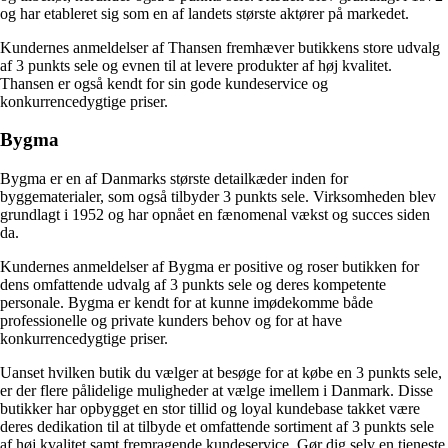
og har etableret sig som en af landets største aktører på markedet.
Kundernes anmeldelser af Thansen fremhæver butikkens store udvalg
af 3 punkts sele og evnen til at levere produkter af høj kvalitet.
Thansen er også kendt for sin gode kundeservice og
konkurrencedygtige priser.
Bygma
Bygma er en af ​​Danmarks største detailkæder inden for
byggematerialer, som også tilbyder 3 punkts sele. Virksomheden blev
grundlagt i 1952 og har opnået en fænomenal vækst og succes siden
da.
Kundernes anmeldelser af Bygma er positive og roser butikken for
dens omfattende udvalg af 3 punkts sele og deres kompetente
personale. Bygma er kendt for at kunne imødekomme både
professionelle og private kunders behov og for at have
konkurrencedygtige priser.
Uanset hvilken butik du vælger at besøge for at købe en 3 punkts sele,
er der flere pålidelige muligheder at vælge imellem i Danmark. Disse
butikker har opbygget en stor tillid og loyal kundebase takket være
deres dedikation til at tilbyde et omfattende sortiment af 3 punkts sele
af høj kvalitet samt fremragende kundeservice. Gør dig selv en tjeneste