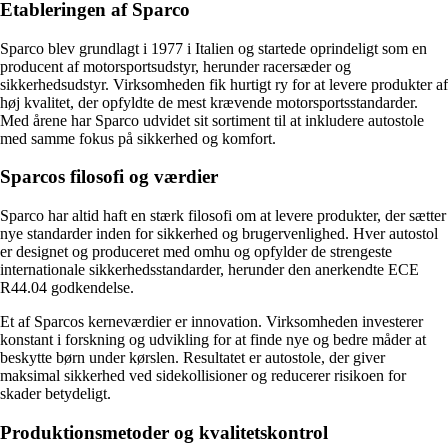
Etableringen af Sparco
Sparco blev grundlagt i 1977 i Italien og startede oprindeligt som en
producent af motorsportsudstyr, herunder racersæder og
sikkerhedsudstyr. Virksomheden fik hurtigt ry for at levere produkter af
høj kvalitet, der opfyldte de mest krævende motorsportsstandarder.
Med årene har Sparco udvidet sit sortiment til at inkludere autostole
med samme fokus på sikkerhed og komfort.
Sparcos filosofi og værdier
Sparco har altid haft en stærk filosofi om at levere produkter, der sætter
nye standarder inden for sikkerhed og brugervenlighed. Hver autostol
er designet og produceret med omhu og opfylder de strengeste
internationale sikkerhedsstandarder, herunder den anerkendte ECE
R44.04 godkendelse.
Et af Sparcos kerneværdier er innovation. Virksomheden investerer
konstant i forskning og udvikling for at finde nye og bedre måder at
beskytte børn under kørslen. Resultatet er autostole, der giver
maksimal sikkerhed ved sidekollisioner og reducerer risikoen for
skader betydeligt.
Produktionsmetoder og kvalitetskontrol