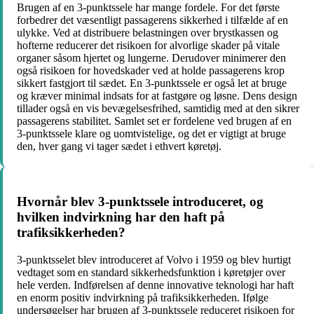
Brugen af ​​en 3-punktssele har mange fordele. For det første
forbedrer det væsentligt passagerens sikkerhed i tilfælde af en
ulykke. Ved at distribuere belastningen over brystkassen og
hofterne reducerer det risikoen for alvorlige skader på vitale
organer såsom hjertet og lungerne. Derudover minimerer den
også risikoen for hovedskader ved at holde passagerens krop
sikkert fastgjort til sædet. En 3-punktssele er også let at bruge
og kræver minimal indsats for at fastgøre og løsne. Dens design
tillader også en vis bevægelsesfrihed, samtidig med at den sikrer
passagerens stabilitet. Samlet set er fordelene ved brugen af ​​en
3-punktssele klare og uomtvistelige, og det er vigtigt at bruge
den, hver gang vi tager sædet i ethvert køretøj.
Hvornår blev 3-punktssele introduceret, og
hvilken indvirkning har den haft på
trafiksikkerheden?
3-punktsselet blev introduceret af Volvo i 1959 og blev hurtigt
vedtaget som en standard sikkerhedsfunktion i køretøjer over
hele verden. Indførelsen af denne innovative teknologi har haft
en enorm positiv indvirkning på trafiksikkerheden. Ifølge
undersøgelser har brugen af ​​3-punktssele reduceret risikoen for