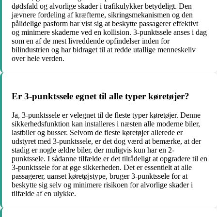
dødsfald og alvorlige skader i trafikulykker betydeligt. Den
jævnere fordeling af kræfterne, sikringsmekanismen og den
pålidelige pasform har vist sig at beskytte passagerer effektivt
og minimere skaderne ved en kollision. 3-punktssele anses i dag
som en af ​​de mest livreddende opfindelser inden for
bilindustrien og har bidraget til at redde utallige menneskeliv
over hele verden.
Er 3-punktssele egnet til alle typer køretøjer?
Ja, 3-punktssele er velegnet til de fleste typer køretøjer. Denne
sikkerhedsfunktion kan installeres i næsten alle moderne biler,
lastbiler og busser. Selvom de fleste køretøjer allerede er
udstyret med 3-punktssele, er det dog værd at bemærke, at der
stadig er nogle ældre biler, der muligvis kun har en 2-
punktssele. I sådanne tilfælde er det tilrådeligt at opgradere til en
3-punktssele for at øge sikkerheden. Det er essentielt at alle
passagerer, uanset køretøjstype, bruger 3-punktssele for at
beskytte sig selv og minimere risikoen for alvorlige skader i
tilfælde af en ulykke.