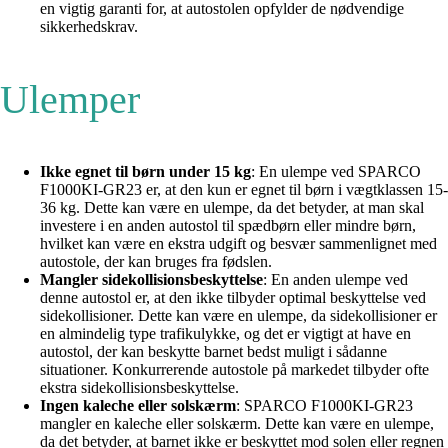
en vigtig garanti for, at autostolen opfylder de nødvendige
sikkerhedskrav.
Ulemper
Ikke egnet til børn under 15 kg
: En ulempe ved SPARCO
F1000KI-GR23 er, at den kun er egnet til børn i vægtklassen 15-
36 kg. Dette kan være en ulempe, da det betyder, at man skal
investere i en anden autostol til spædbørn eller mindre børn,
hvilket kan være en ekstra udgift og besvær sammenlignet med
autostole, der kan bruges fra fødslen.
Mangler sidekollisionsbeskyttelse
: En anden ulempe ved
denne autostol er, at den ikke tilbyder optimal beskyttelse ved
sidekollisioner. Dette kan være en ulempe, da sidekollisioner er
en almindelig type trafikulykke, og det er vigtigt at have en
autostol, der kan beskytte barnet bedst muligt i sådanne
situationer. Konkurrerende autostole på markedet tilbyder ofte
ekstra sidekollisionsbeskyttelse.
Ingen kaleche eller solskærm
: SPARCO F1000KI-GR23
mangler en kaleche eller solskærm. Dette kan være en ulempe,
da det betyder, at barnet ikke er beskyttet mod solen eller regnen