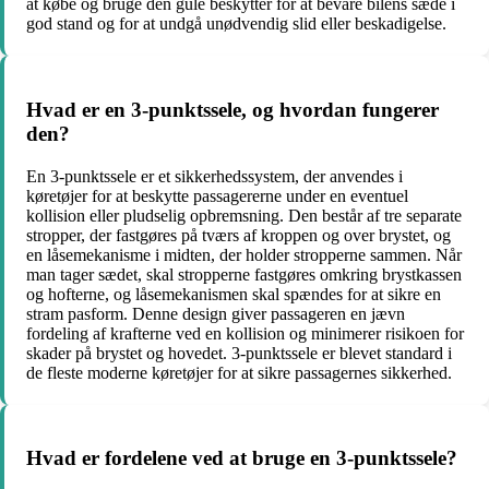
at købe og bruge den gule beskytter for at bevare bilens sæde i
god stand og for at undgå unødvendig slid eller beskadigelse.
Hvad er en 3-punktssele, og hvordan fungerer
den?
En 3-punktssele er et sikkerhedssystem, der anvendes i
køretøjer for at beskytte passagererne under en eventuel
kollision eller pludselig opbremsning. Den består af tre separate
stropper, der fastgøres på tværs af kroppen og over brystet, og
en låsemekanisme i midten, der holder stropperne sammen. Når
man tager sædet, skal stropperne fastgøres omkring brystkassen
og hofterne, og låsemekanismen skal spændes for at sikre en
stram pasform. Denne design giver passageren en jævn
fordeling af krafterne ved en kollision og minimerer risikoen for
skader på brystet og hovedet. 3-punktssele er blevet standard i
de fleste moderne køretøjer for at sikre passagernes sikkerhed.
Hvad er fordelene ved at bruge en 3-punktssele?