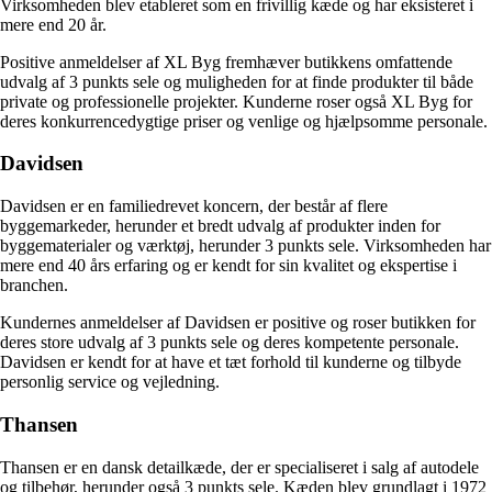
Virksomheden blev etableret som en frivillig kæde og har eksisteret i
mere end 20 år.
Positive anmeldelser af XL Byg fremhæver butikkens omfattende
udvalg af 3 punkts sele og muligheden for at finde produkter til både
private og professionelle projekter. Kunderne roser også XL Byg for
deres konkurrencedygtige priser og venlige og hjælpsomme personale.
Davidsen
Davidsen er en familiedrevet koncern, der består af flere
byggemarkeder, herunder et bredt udvalg af produkter inden for
byggematerialer og værktøj, herunder 3 punkts sele. Virksomheden har
mere end 40 års erfaring og er kendt for sin kvalitet og ekspertise i
branchen.
Kundernes anmeldelser af Davidsen er positive og roser butikken for
deres store udvalg af 3 punkts sele og deres kompetente personale.
Davidsen er kendt for at have et tæt forhold til kunderne og tilbyde
personlig service og vejledning.
Thansen
Thansen er en dansk detailkæde, der er specialiseret i salg af autodele
og tilbehør, herunder også 3 punkts sele. Kæden blev grundlagt i 1972