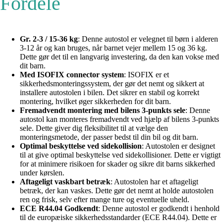
Fordele
Gr. 2-3 / 15-36 kg
: Denne autostol er velegnet til børn i alderen
3-12 år og kan bruges, når barnet vejer mellem 15 og 36 kg.
Dette gør det til en langvarig investering, da den kan vokse med
dit barn.
Med ISOFIX connector system
: ISOFIX er et
sikkerhedsmonteringssystem, der gør det nemt og sikkert at
installere autostolen i bilen. Det sikrer en stabil og korrekt
montering, hvilket øger sikkerheden for dit barn.
Fremadvendt montering med bilens 3-punkts sele
: Denne
autostol kan monteres fremadvendt ved hjælp af bilens 3-punkts
sele. Dette giver dig fleksibilitet til at vælge den
monteringsmetode, der passer bedst til din bil og dit barn.
Optimal beskyttelse ved sidekollision
: Autostolen er designet
til at give optimal beskyttelse ved sidekollisioner. Dette er vigtigt
for at minimere risikoen for skader og sikre dit barns sikkerhed
under kørslen.
Aftageligt vaskbart betræk
: Autostolen har et aftageligt
betræk, der kan vaskes. Dette gør det nemt at holde autostolen
ren og frisk, selv efter mange ture og eventuelle uheld.
ECE R44.04 Godkendt
: Denne autostol er godkendt i henhold
til de europæiske sikkerhedsstandarder (ECE R44.04). Dette er