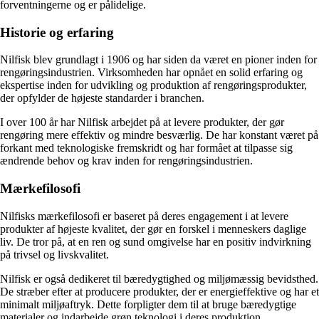
forventningerne og er pålidelige.
Historie og erfaring
Nilfisk blev grundlagt i 1906 og har siden da været en pioner inden for
rengøringsindustrien. Virksomheden har opnået en solid erfaring og
ekspertise inden for udvikling og produktion af rengøringsprodukter,
der opfylder de højeste standarder i branchen.
I over 100 år har Nilfisk arbejdet på at levere produkter, der gør
rengøring mere effektiv og mindre besværlig. De har konstant været på
forkant med teknologiske fremskridt og har formået at tilpasse sig
ændrende behov og krav inden for rengøringsindustrien.
Mærkefilosofi
Nilfisks mærkefilosofi er baseret på deres engagement i at levere
produkter af højeste kvalitet, der gør en forskel i menneskers daglige
liv. De tror på, at en ren og sund omgivelse har en positiv indvirkning
på trivsel og livskvalitet.
Nilfisk er også dedikeret til bæredygtighed og miljømæssig bevidsthed.
De stræber efter at producere produkter, der er energieffektive og har et
minimalt miljøaftryk. Dette forpligter dem til at bruge bæredygtige
materialer og indarbejde grøn teknologi i deres produktion.