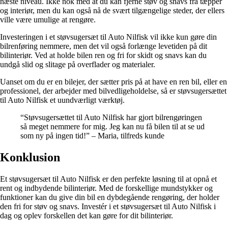
næste niveau. Ikke nok med at du kan fjerne støv og snavs fra tæpper
og interiør, men du kan også nå de svært tilgængelige steder, der ellers
ville være umulige at rengøre.
Investeringen i et støvsugersæt til Auto Nilfisk vil ikke kun gøre din
bilrenføring nemmere, men det vil også forlænge levetiden på dit
bilinteriør. Ved at holde bilen ren og fri for skidt og snavs kan du
undgå slid og slitage på overflader og materialer.
Uanset om du er en bilejer, der sætter pris på at have en ren bil, eller en
professionel, der arbejder med bilvedligeholdelse, så er støvsugersættet
til Auto Nilfisk et uundværligt værktøj.
“Støvsugersættet til Auto Nilfisk har gjort bilrengøringen
så meget nemmere for mig. Jeg kan nu få bilen til at se ud
som ny på ingen tid!” – Maria, tilfreds kunde
Konklusion
Et støvsugersæt til Auto Nilfisk er den perfekte løsning til at opnå et
rent og indbydende bilinteriør. Med de forskellige mundstykker og
funktioner kan du give din bil en dybdegående rengøring, der holder
den fri for støv og snavs. Investér i et støvsugersæt til Auto Nilfisk i
dag og oplev forskellen det kan gøre for dit bilinteriør.