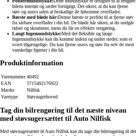
Polstermundstykke:
Dette mundstykke er designet til at rengøre
bilens interiør og sæder forsigtigt. Det sikrer, at du kan fjerne
støv og snavs uden at beskadige de følsomme overflader.
Børste med bløde hår:
Denne børste er perfekt til at fjerne støv
fra sårbare overflader i din bil. De bløde hår sikrer, at du undgår
ridser og skrammer, mens du får en effektiv rengøring.
Langt fugemundstykke:
Med det fleksible og lange
fugemundstykke kan du komme indeni og under steder, som er
svært tilgængelige. Du kan fjerne snavs og støv fra selv de mest
vanskelige hjørner i din bil.
Produktinformation
Varenummer
40492
EAN
5715492176922
Mærke
Nilfisk
Varetype
Støvsugerhoved
Tag din bilrengøring til det næste niveau
med støvsugersættet til Auto Nilfisk
Med støvsugersættet til Auto Nilfisk kan du tage din bilrengøring til det