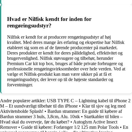
Hvad er Nilfisk kendt for inden for
rengøringsudstyr?
Nilfisk er kendt for at producere rengøringsudstyr af høj
kvalitet. Med deres mange års erfaring og ekspertise har Nilfisk
etableret sig som en af de førende producenter på markedet.
Deres produkter er kendt for deres pålidelighed, effektivitet og
brugervenlighed. Nilfisk støvsugere og tilbehør, herunder
Premium Car kit top box, bruges af både private forbrugere og
professionelle rengøringsvirksomheder over hele verden. Ved at
vælge et Nilfisk-produkt kan man være sikker på at få et
rengøringsudstyr, der lever op til de højeste standarder og
forventninger.
Andre populære artikler:
USB TYPE C – Lightning kabel til iPhone 2
M – Et uundværligt tilbehør til din iPhone
•
Klar til sjov og leg med
Aktivitetsbolde Splash!
•
Bardun strammer: En guide til købere af
Bardun strammer 3 huls, 3,8cm, Alu. 10stk
•
Startkabler til bilen –
Hvad skal du overveje, før du køber?
•
Autoglym Active Insect
Remover
•
Guide til købere: Forlænger 1/2 125 mm Polar Tools
•
En