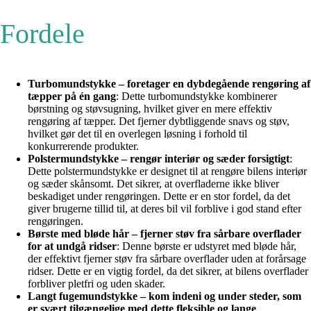
Fordele
Turbomundstykke – foretager en dybdegående rengøring af
tæpper på én gang
: Dette turbomundstykke kombinerer
børstning og støvsugning, hvilket giver en mere effektiv
rengøring af tæpper. Det fjerner dybtliggende snavs og støv,
hvilket gør det til en overlegen løsning i forhold til
konkurrerende produkter.
Polstermundstykke – rengør interiør og sæder forsigtigt
:
Dette polstermundstykke er designet til at rengøre bilens interiør
og sæder skånsomt. Det sikrer, at overfladerne ikke bliver
beskadiget under rengøringen. Dette er en stor fordel, da det
giver brugerne tillid til, at deres bil vil forblive i god stand efter
rengøringen.
Børste med bløde hår – fjerner støv fra sårbare overflader
for at undgå ridser
: Denne børste er udstyret med bløde hår,
der effektivt fjerner støv fra sårbare overflader uden at forårsage
ridser. Dette er en vigtig fordel, da det sikrer, at bilens overflader
forbliver pletfri og uden skader.
Langt fugemundstykke – kom indeni og under steder, som
er svært tilgængelige med dette fleksible og lange