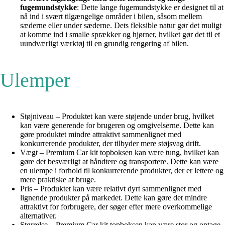
fugemundstykke
: Dette lange fugemundstykke er designet til at
nå ind i svært tilgængelige områder i bilen, såsom mellem
sæderne eller under sæderne. Dets fleksible natur gør det muligt
at komme ind i smalle sprækker og hjørner, hvilket gør det til et
uundværligt værktøj til en grundig rengøring af bilen.
Ulemper
Støjniveau – Produktet kan være støjende under brug, hvilket
kan være generende for brugeren og omgivelserne. Dette kan
gøre produktet mindre attraktivt sammenlignet med
konkurrerende produkter, der tilbyder mere støjsvag drift.
Vægt – Premium Car kit topboksen kan være tung, hvilket kan
gøre det besværligt at håndtere og transportere. Dette kan være
en ulempe i forhold til konkurrerende produkter, der er lettere og
mere praktiske at bruge.
Pris – Produktet kan være relativt dyrt sammenlignet med
lignende produkter på markedet. Dette kan gøre det mindre
attraktivt for forbrugere, der søger efter mere overkommelige
alternativer.
Størrelse – Premium Car kit topboksen kan være stor og optage