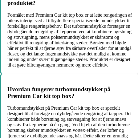
produktet?
Formålet med Premium Car kit top box er at lette rengøringen af
bilens interiør ved at tilbyde flere specialiserede mundstykker til
forskellige rengøringsbehov. Det turbomundstykke foretager en
dybdegående rengøring af tæpperne ved at kombinere børstning
og støvsugning, mens polstermundstykket er skånsomt og
effektivt til rengøring af interiør og sæder. Børsten med bløde
hår er perfekt til at fjerne støv fra sårbare overflader for at undgå
ridser, og det lange fugemundstykke gør det muligt at komme
indeni og under svært tilgængelige steder. Produktet er designet
til at gøre bilrengøringen nemmere og mere effektiv.
Hvordan fungerer turbomundstykket på
Premium Car kit top box?
Turbomundstykket på Premium Car kit top box er specielt
designet til at foretage en dybdegående rengøring af tæpper. Det
kombinerer både børstning og støvsugning for at fjerne snavs
og støv fra tæpperne på én gang. Ved hjælp af den turbodrevne
børstning skaber mundstykket en vortex-effekt, der løfter og
fjerner selv dybtliggende snavs og hår. Dette sikrer en grundig