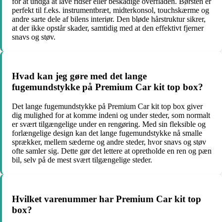
for at undgå at lave ridser eller beskadige overfladen. Børsten er
perfekt til f.eks. instrumentbræt, midterkonsol, touchskærme og
andre sarte dele af bilens interiør. Den bløde hårstruktur sikrer,
at der ikke opstår skader, samtidig med at den effektivt fjerner
snavs og støv.
Hvad kan jeg gøre med det lange
fugemundstykke på Premium Car kit top box?
Det lange fugemundstykke på Premium Car kit top box giver
dig mulighed for at komme indeni og under steder, som normalt
er svært tilgængelige under en rengøring. Med sin fleksible og
forlængelige design kan det lange fugemundstykke nå smalle
sprækker, mellem sæderne og andre steder, hvor snavs og støv
ofte samler sig. Dette gør det lettere at opretholde en ren og pæn
bil, selv på de mest svært tilgængelige steder.
Hvilket varenummer har Premium Car kit top
box?