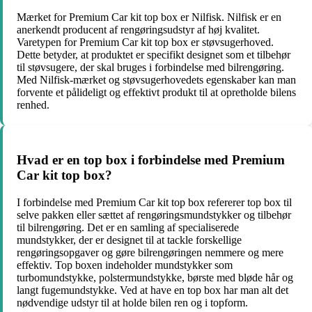
Mærket for Premium Car kit top box er Nilfisk. Nilfisk er en
anerkendt producent af rengøringsudstyr af høj kvalitet.
Varetypen for Premium Car kit top box er støvsugerhoved.
Dette betyder, at produktet er specifikt designet som et tilbehør
til støvsugere, der skal bruges i forbindelse med bilrengøring.
Med Nilfisk-mærket og støvsugerhovedets egenskaber kan man
forvente et pålideligt og effektivt produkt til at opretholde bilens
renhed.
Hvad er en top box i forbindelse med Premium
Car kit top box?
I forbindelse med Premium Car kit top box refererer top box til
selve pakken eller sættet af rengøringsmundstykker og tilbehør
til bilrengøring. Det er en samling af specialiserede
mundstykker, der er designet til at tackle forskellige
rengøringsopgaver og gøre bilrengøringen nemmere og mere
effektiv. Top boxen indeholder mundstykker som
turbomundstykke, polstermundstykke, børste med bløde hår og
langt fugemundstykke. Ved at have en top box har man alt det
nødvendige udstyr til at holde bilen ren og i topform.