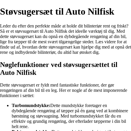
Støvsugersæt til Auto Nilfisk
Leder du efter den perfekte måde at holde dit bilinteriør rent og friskt?
Så er et støvsugersæt til Auto Nilfisk det ideelle værktøj til dig. Med
dette støvsugersæt kan du opnå en dybdegående rengøring af din bil,
lige fra tæpper til de mest svært tilgængelige steder. Læs videre for at
finde ud af, hvordan dette støvsugersæt kan hjælpe dig med at opnå det
rene og indbydende bilinteriør, du altid har ønsket dig.
Nøglefunktioner ved støvsugersættet til
Auto Nilfisk
Dette støvsugersæt er fyldt med fantastiske funktioner, der gør
rengøringen af din bil til en leg. Her er nogle af de mest imponerende
funktioner i sættet:
Turbomundstykke:
Dette mundstykke foretager en
dybdegående rengøring af tæpper på én gang ved at kombinere
børstning og støvsugning. Med turbomundstykket får du en
effektiv og grundig rengøring, der efterlader tæpperne i din bil
helt rene.