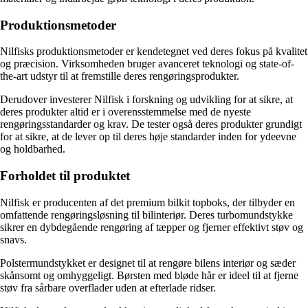
Produktionsmetoder
Nilfisks produktionsmetoder er kendetegnet ved deres fokus på kvalitet
og præcision. Virksomheden bruger avanceret teknologi og state-of-
the-art udstyr til at fremstille deres rengøringsprodukter.
Derudover investerer Nilfisk i forskning og udvikling for at sikre, at
deres produkter altid er i overensstemmelse med de nyeste
rengøringsstandarder og krav. De tester også deres produkter grundigt
for at sikre, at de lever op til deres høje standarder inden for ydeevne
og holdbarhed.
Forholdet til produktet
Nilfisk er producenten af det premium bilkit topboks, der tilbyder en
omfattende rengøringsløsning til bilinteriør. Deres turbomundstykke
sikrer en dybdegående rengøring af tæpper og fjerner effektivt støv og
snavs.
Polstermundstykket er designet til at rengøre bilens interiør og sæder
skånsomt og omhyggeligt. Børsten med bløde hår er ideel til at fjerne
støv fra sårbare overflader uden at efterlade ridser.