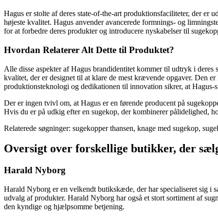
Hagus er stolte af deres state-of-the-art produktionsfaciliteter, der e
højeste kvalitet. Hagus anvender avancerede formnings- og limningste
for at forbedre deres produkter og introducere nyskabelser til sugeko
Hvordan Relaterer Alt Dette til Produktet?
Alle disse aspekter af Hagus brandidentitet kommer til udtryk i dere
kvalitet, der er designet til at klare de mest krævende opgaver. Den er l
produktionsteknologi og dedikationen til innovation sikrer, at Hagus
Der er ingen tvivl om, at Hagus er en førende producent på sugekoppe
Hvis du er på udkig efter en sugekop, der kombinerer pålidelighed, hol
Relaterede søgninger: sugekopper thansen, knage med sugekop, sug
Oversigt over forskellige butikker, der s
Harald Nyborg
Harald Nyborg er en velkendt butikskæde, der har specialiseret sig i sa
udvalg af produkter. Harald Nyborg har også et stort sortiment af sug
den kyndige og hjælpsomme betjening.