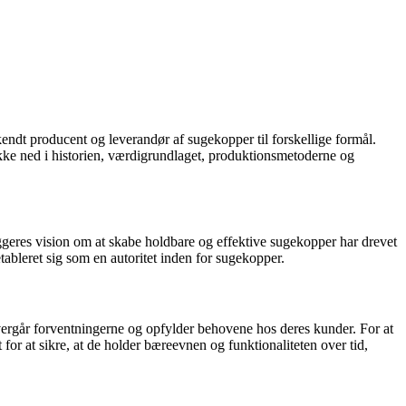
kendt producent og leverandør af sugekopper til forskellige formål.
dykke ned i historien, værdigrundlaget, produktionsmetoderne og
eres vision om at skabe holdbare og effektive sugekopper har drevet
etableret sig som en autoritet inden for sugekopper.
overgår forventningerne og opfylder behovene hos deres kunder. For at
 for at sikre, at de holder bæreevnen og funktionaliteten over tid,