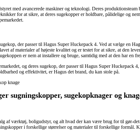
r udstyret med avancerede maskiner og teknologi. Deres produktionsteam b
knikker for at sikre, at deres sugekopper er holdbare, pålidelige og ne
ppemarkedet.
s sugekop, der passer til Hagus Super Huckepack 4. Ved at vælge en Hag
avet af materialer af højeste kvalitet og er testet for at sikre, at den l
-sugekoppen er nem at installere og bruge, samtidig med at den har en 
markedet, og deres sugekop, der passer til Hagus Super Huckepack 4, er 
dbarhed og effektivitet, er Hagus det brand, du kan stole på.
ekop knage
ælger sugningskopper, sugekopknager og kna
lg af værktøj, boligudstyr, og alt hvad der kan være brug for til gør-de
ningskopper i forskellige størrelser og materialer til forskellige form