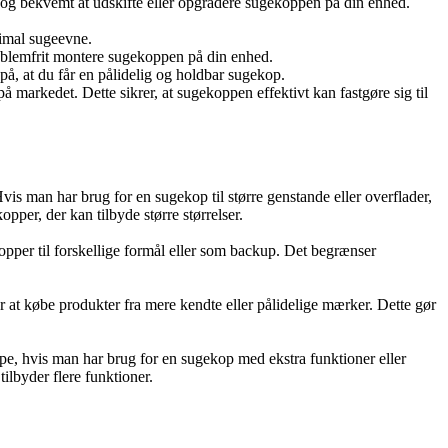
 og bekvemt at udskifte eller opgradere sugekoppen på din enhed.
timal sugeevne.
problemfrit montere sugekoppen på din enhed.
å, at du får en pålidelig og holdbar sugekop.
markedet. Dette sikrer, at sugekoppen effektivt kan fastgøre sig til
s man har brug for en sugekop til større genstande eller overflader,
pper, der kan tilbyde større størrelser.
opper til forskellige formål eller som backup. Det begrænser
at købe produkter fra mere kendte eller pålidelige mærker. Dette gør
pe, hvis man har brug for en sugekop med ekstra funktioner eller
tilbyder flere funktioner.