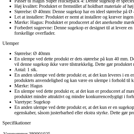
Passer til Hagus Super Huckepack 4: Denne sugekop er specielt 
Høj kvalitet: Produktet er fremstillet af holdbart materiale af høj
Størrelse: Ø 40mm: Denne sugekop har en ideel størrelse på Ø 4
Let at installere: Produktet er nemt at installere og kræver in
Mærke: Hagus: Produktet er produceret af det anerkendte mærke 
Forbedret sugeevne: Denne sugekop er designet til at levere en
forskellige overflader.
Ulemper
Størrelse: Ø 40mm
En ulempe ved dette produkt er dets størrelse på kun 40 mm. De
vil denne sugekop ikke være tilstrækkelig. Dette gør produktet m
Antal: 1 stk.
En anden ulempe ved dette produkt er, at det kun leveres i en e
produktets anvendelighed og kan være en ulempe i forhold til k
Mærke: Hagus
En ulempe ved dette produkt er, at det kun er produceret af mæ
produktet mindre attraktivt og mindre konkurrencedygtigt i fo
Varetype: Sugekop
En anden ulempe ved dette produkt er, at det kun er en sugekop
egenskaber, såsom justerbarhed eller ekstra styrke. Dette gør pro
Specifikationer
Varenummer
380001025