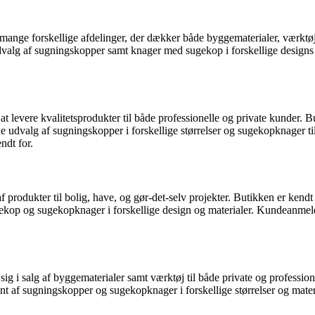
 forskellige afdelinger, der dækker både byggematerialer, værktøj og
 udvalg af sugningskopper samt knager med sugekop i forskellige design
t levere kvalitetsprodukter til både professionelle og private kunder. B
 udvalg af sugningskopper i forskellige størrelser og sugekopknager ti
ndt for.
odukter til bolig, have, og gør-det-selv projekter. Butikken er kendt 
gekop og sugekopknager i forskellige design og materialer. Kundeanme
ig i salg af byggematerialer samt værktøj til både private og professi
timent af sugningskopper og sugekopknager i forskellige størrelser og ma