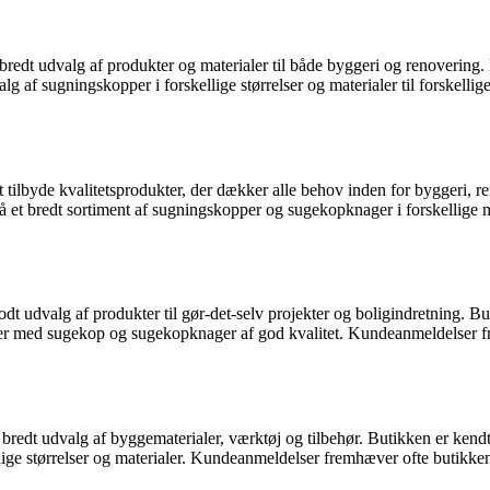
t udvalg af produkter og materialer til både byggeri og renovering. Bu
valg af sugningskopper i forskellige størrelser og materialer til forskel
t tilbyde kvalitetsprodukter, der dækker alle behov inden for byggeri, 
å et bredt sortiment af sugningskopper og sugekopknager i forskellige
t udvalg af produkter til gør-det-selv projekter og boligindretning. But
ger med sugekop og sugekopknager af god kvalitet. Kundeanmeldelser fr
edt udvalg af byggematerialer, værktøj og tilbehør. Butikken er kendt 
lige størrelser og materialer. Kundeanmeldelser fremhæver ofte butikken