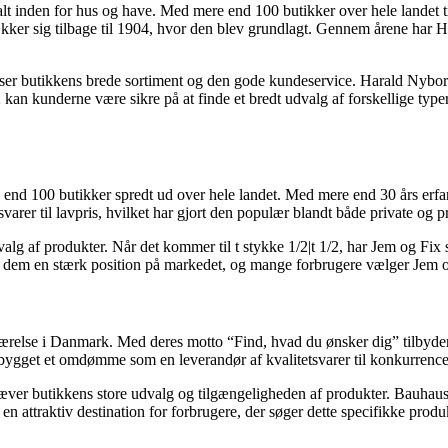
alt inden for hus og have. Med mere end 100 butikker over hele landet t
trækker sig tilbage til 1904, hvor den blev grundlagt. Gennem årene har
ser butikkens brede sortiment og den gode kundeservice. Harald Nyborg
2 kan kunderne være sikre på at finde et bredt udvalg af forskellige t
d 100 butikker spredt ud over hele landet. Med mere end 30 års erfarin
svarer til lavpris, hvilket har gjort den populær blandt både private og p
g af produkter. Når det kommer til t stykke 1/2|t 1/2, har Jem og Fix s
et dem en stærk position på markedet, og mange forbrugere vælger Jem o
else i Danmark. Med deres motto “Find, hvad du ønsker dig” tilbyder B
ygget et omdømme som en leverandør af kvalitetsvarer til konkurrenced
ver butikkens store udvalg og tilgængeligheden af produkter. Bauhaus er
en attraktiv destination for forbrugere, der søger dette specifikke produ