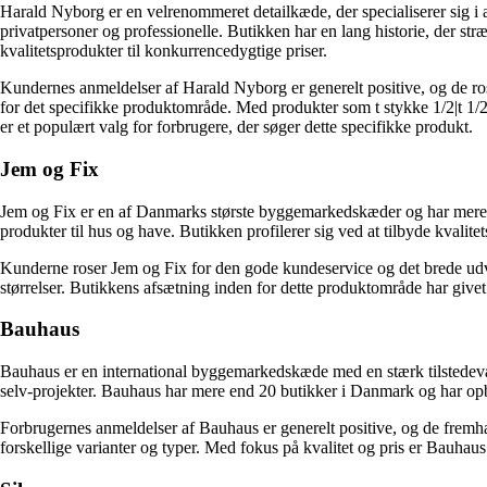
Harald Nyborg er en velrenommeret detailkæde, der specialiserer sig i 
privatpersoner og professionelle. Butikken har en lang historie, der s
kvalitetsprodukter til konkurrencedygtige priser.
Kundernes anmeldelser af Harald Nyborg er generelt positive, og de ro
for det specifikke produktområde. Med produkter som t stykke 1/2|t 1/
er et populært valg for forbrugere, der søger dette specifikke produkt.
Jem og Fix
Jem og Fix er en af Danmarks største byggemarkedskæder og har mere en
produkter til hus og have. Butikken profilerer sig ved at tilbyde kvalitet
Kunderne roser Jem og Fix for den gode kundeservice og det brede udval
størrelser. Butikkens afsætning inden for dette produktområde har giv
Bauhaus
Bauhaus er en international byggemarkedskæde med en stærk tilstedevær
selv-projekter. Bauhaus har mere end 20 butikker i Danmark og har opb
Forbrugernes anmeldelser af Bauhaus er generelt positive, og de fremhæ
forskellige varianter og typer. Med fokus på kvalitet og pris er Bauhaus 