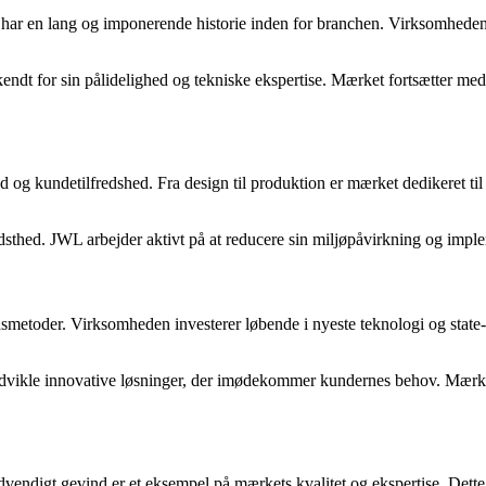
 og har en lang og imponerende historie inden for branchen. Virksomheden
kendt for sin pålidelighed og tekniske ekspertise. Mærket fortsætter me
ed og kundetilfredshed. Fra design til produktion er mærket dedikeret til
thed. JWL arbejder aktivt på at reducere sin miljøpåvirkning og imple
toder. Virksomheden investerer løbende i nyeste teknologi og state-of-th
 udvikle innovative løsninger, der imødekommer kundernes behov. Mærket
indvendigt gevind er et eksempel på mærkets kvalitet og ekspertise. Dette