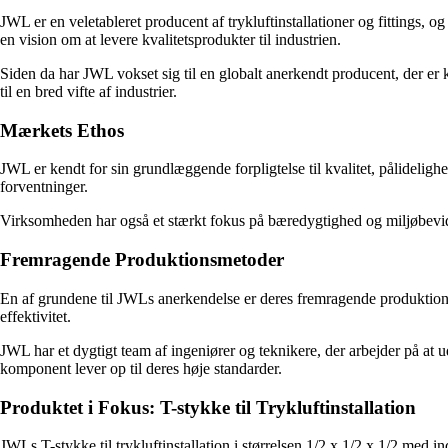
JWL er en veletableret producent af trykluftinstallationer og fittings,
en vision om at levere kvalitetsprodukter til industrien.
Siden da har JWL vokset sig til en globalt anerkendt producent, der er 
til en bred vifte af industrier.
Mærkets Ethos
JWL er kendt for sin grundlæggende forpligtelse til kvalitet, pålideligh
forventninger.
Virksomheden har også et stærkt fokus på bæredygtighed og miljøbevids
Fremragende Produktionsmetoder
En af grundene til JWLs anerkendelse er deres fremragende produktionsme
effektivitet.
JWL har et dygtigt team af ingeniører og teknikere, der arbejder på at
komponent lever op til deres høje standarder.
Produktet i Fokus: T-stykke til Trykluftinstallation
JWLs T-stykke til trykluftinstallation i størrelsen 1/2 x 1/2 x 1/2 med 