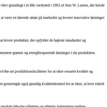
 blev grundlagt i et lille værksted i 1963 af Jens W. Larsen, der havde
d at være en førende aktør på markedet og leverer innovative løsninger
 at levere produkter, der opfylder de højeste standarder og
mentere grønne og energibesparende løsninger i sin produktion.
e-art produktionsfaciliteter for at sikre ensartet kvalitet og
 gennemgår også grundig kvalitetskontrol for at sikre, at hver enkelt
 produkt tilbyder pålidelig og effektiv forbindelse mellem