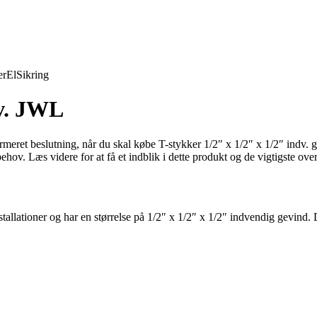
er
El
Sikring
ev. JWL
rmeret beslutning, når du skal købe T-stykker 1/2″ x 1/2″ x 1/2″ indv. 
ehov. Læs videre for at få et indblik i dette produkt og de vigtigste over
ftinstallationer og har en størrelse på 1/2″ x 1/2″ x 1/2″ indvendig gevi