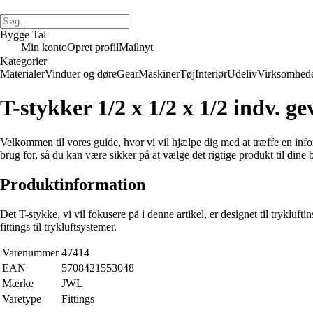
Bygge Tal
Min konto
Opret profil
Mailnyt
Kategorier
Materialer
Vinduer og døre
Gear
Maskiner
Tøj
Interiør
Udeliv
Virksomhed
T-stykker 1/2 x 1/2 x 1/2 indv. g
Velkommen til vores guide, hvor vi vil hjælpe dig med at træffe en info
brug for, så du kan være sikker på at vælge det rigtige produkt til dine b
Produktinformation
Det T-stykke, vi vil fokusere på i denne artikel, er designet til tryklu
fittings til trykluftsystemer.
Varenummer
47414
EAN
5708421553048
Mærke
JWL
Varetype
Fittings