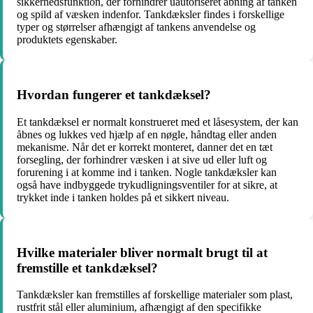
sikkerhedsfunktion, der forhindrer uautoriseret åbning af tanken
og spild af væsken indenfor. Tankdæksler findes i forskellige
typer og størrelser afhængigt af tankens anvendelse og
produktets egenskaber.
Hvordan fungerer et tankdæksel?
Et tankdæksel er normalt konstrueret med et låsesystem, der kan
åbnes og lukkes ved hjælp af en nøgle, håndtag eller anden
mekanisme. Når det er korrekt monteret, danner det en tæt
forsegling, der forhindrer væsken i at sive ud eller luft og
forurening i at komme ind i tanken. Nogle tankdæksler kan
også have indbyggede trykudligningsventiler for at sikre, at
trykket inde i tanken holdes på et sikkert niveau.
Hvilke materialer bliver normalt brugt til at
fremstille et tankdæksel?
Tankdæksler kan fremstilles af forskellige materialer som plast,
rustfrit stål eller aluminium, afhængigt af den specifikke