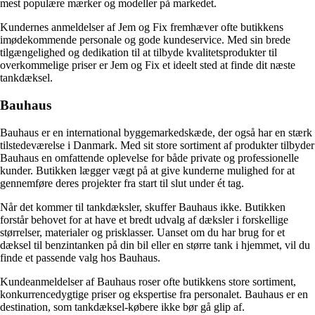
mest populære mærker og modeller på markedet.
Kundernes anmeldelser af Jem og Fix fremhæver ofte butikkens
imødekommende personale og gode kundeservice. Med sin brede
tilgængelighed og dedikation til at tilbyde kvalitetsprodukter til
overkommelige priser er Jem og Fix et ideelt sted at finde dit næste
tankdæksel.
Bauhaus
Bauhaus er en international byggemarkedskæde, der også har en stærk
tilstedeværelse i Danmark. Med sit store sortiment af produkter tilbyder
Bauhaus en omfattende oplevelse for både private og professionelle
kunder. Butikken lægger vægt på at give kunderne mulighed for at
gennemføre deres projekter fra start til slut under ét tag.
Når det kommer til tankdæksler, skuffer Bauhaus ikke. Butikken
forstår behovet for at have et bredt udvalg af dæksler i forskellige
størrelser, materialer og prisklasser. Uanset om du har brug for et
dæksel til benzintanken på din bil eller en større tank i hjemmet, vil du
finde et passende valg hos Bauhaus.
Kundeanmeldelser af Bauhaus roser ofte butikkens store sortiment,
konkurrencedygtige priser og ekspertise fra personalet. Bauhaus er en
destination, som tankdæksel-købere ikke bør gå glip af.