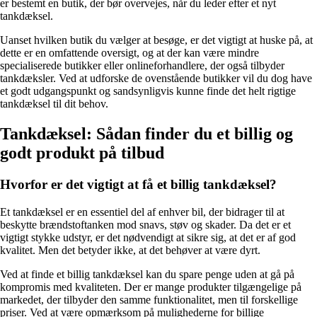
er bestemt en butik, der bør overvejes, når du leder efter et nyt
tankdæksel.
Uanset hvilken butik du vælger at besøge, er det vigtigt at huske på, at
dette er en omfattende oversigt, og at der kan være mindre
specialiserede butikker eller onlineforhandlere, der også tilbyder
tankdæksler. Ved at udforske de ovenstående butikker vil du dog have
et godt udgangspunkt og sandsynligvis kunne finde det helt rigtige
tankdæksel til dit behov.
Tankdæksel: Sådan finder du et billig og
godt produkt på tilbud
Hvorfor er det vigtigt at få et billig tankdæksel?
Et tankdæksel er en essentiel del af enhver bil, der bidrager til at
beskytte brændstoftanken mod snavs, støv og skader. Da det er et
vigtigt stykke udstyr, er det nødvendigt at sikre sig, at det er af god
kvalitet. Men det betyder ikke, at det behøver at være dyrt.
Ved at finde et billig tankdæksel kan du spare penge uden at gå på
kompromis med kvaliteten. Der er mange produkter tilgængelige på
markedet, der tilbyder den samme funktionalitet, men til forskellige
priser. Ved at være opmærksom på mulighederne for billige