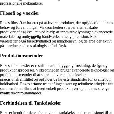
professionelle mekanikere.
Filosofi og værdier
Razes filosofi er baseret på at levere produkter, der opfylder kundernes
behov og forventninger. Virksomheden stræber efter at skabe
produkter af høj kvalitet ved hjælp af innovative løsninger, avancerede
materialer og omhyggelig håndværksmæssig præcision. Raze
værdsætter også bæredygtighed og miljøhensyn, og de arbejder aktivt
på at reducere deres økologiske fodaftryk.
Produktionsmetoder
Razes tankdæksler er resultatet af omhyggelig forskning, design og
produktionsprocesser. Virksomheden bruger avancerede teknologier og
produktionsmetoder til at sikre, at hvert tankdæksel er
præcisionsfremstillet og opfylder de højeste standarder for kvalitet og
holdbarhed. Razes erfarne team af ingeniører og teknikere arbejder tæt
sammen for at sikre, at hvert enkelt produkt lever op til deres strenge
kvalitetskontrolstandarder.
Forbindelsen til Tankdæksler
Raze er kendt for deres fremragende tankdæksler, der er designet til at