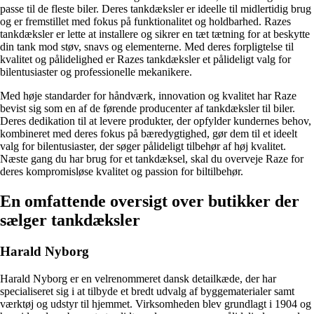
passe til de fleste biler. Deres tankdæksler er ideelle til midlertidig brug
og er fremstillet med fokus på funktionalitet og holdbarhed. Razes
tankdæksler er lette at installere og sikrer en tæt tætning for at beskytte
din tank mod støv, snavs og elementerne. Med deres forpligtelse til
kvalitet og pålidelighed er Razes tankdæksler et pålideligt valg for
bilentusiaster og professionelle mekanikere.
Med høje standarder for håndværk, innovation og kvalitet har Raze
bevist sig som en af de førende producenter af tankdæksler til biler.
Deres dedikation til at levere produkter, der opfylder kundernes behov,
kombineret med deres fokus på bæredygtighed, gør dem til et ideelt
valg for bilentusiaster, der søger pålideligt tilbehør af høj kvalitet.
Næste gang du har brug for et tankdæksel, skal du overveje Raze for
deres kompromisløse kvalitet og passion for biltilbehør.
En omfattende oversigt over butikker der
sælger tankdæksler
Harald Nyborg
Harald Nyborg er en velrenommeret dansk detailkæde, der har
specialiseret sig i at tilbyde et bredt udvalg af byggematerialer samt
værktøj og udstyr til hjemmet. Virksomheden blev grundlagt i 1904 og