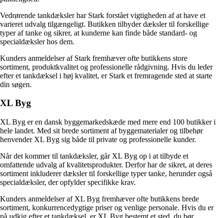
Vedrørende tankdæksler har Stark forstået vigtigheden af at have et
varieret udvalg tilgængeligt. Butikken tilbyder dæksler til forskellige
typer af tanke og sikrer, at kunderne kan finde både standard- og
specialdæksler hos dem.
Kunders anmeldelser af Stark fremhæver ofte butikkens store
sortiment, produktkvalitet og professionelle rådgivning. Hvis du leder
efter et tankdæksel i høj kvalitet, er Stark et fremragende sted at starte
din søgen.
XL Byg
XL Byg er en dansk byggemarkedskæde med mere end 100 butikker i
hele landet. Med sit brede sortiment af byggematerialer og tilbehør
henvender XL Byg sig både til private og professionelle kunder.
Når det kommer til tankdæksler, går XL Byg op i at tilbyde et
omfattende udvalg af kvalitetsprodukter. Derfor har de sikret, at deres
sortiment inkluderer dæksler til forskellige typer tanke, herunder også
specialdæksler, der opfylder specifikke krav.
Kunders anmeldelser af XL Byg fremhæver ofte butikkens brede
sortiment, konkurrencedygtige priser og venlige personale. Hvis du er
på udkig efter et tankdæksel, er XL Byg bestemt et sted, du bør