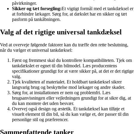
påvirkninger.
Sikker og tæt forsegling:
Et vigtigt formål med et tankdæksel er
at forhindre lækager. Sørg for, at dækslet har en sikker og tæt
pasform på tankåbningen.
Valg af det rigtige universal tankdæksel
Ved at overveje følgende faktorer kan du træffe den rette beslutning,
når du vælger et universal tankdæksel:
Først og fremmest skal du kontrollere kompatibiliteten. Tjek om
tankdækslet er egnet til din bilmodel. Læs producentens
specifikationer grundigt for at være sikker på, at det er det rigtige
valg.
Tjek kvaliteten af materialet. Et holdbart tankdæksel sikrer
langvarig brug og beskyttelse mod lækager og andre skader.
Sørg for, at installationen er nem og problemfri. Læs
brugsanvisningen eller vejledningen grundigt for at sikre dig, at
du kan montere det uden besvær.
Overvej også design og æstetik. Et tankdæksel kan tilføje et
visuelt element til din bil, så du kan vælge et, der passer til din
personlige stil og præferencer.
Sammenfattende tanker