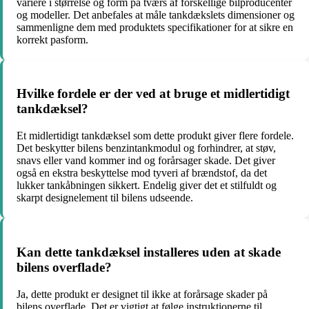
variere i størrelse og form på tværs af forskellige bilproducenter
og modeller. Det anbefales at måle tankdækslets dimensioner og
sammenligne dem med produktets specifikationer for at sikre en
korrekt pasform.
Hvilke fordele er der ved at bruge et midlertidigt
tankdæksel?
Et midlertidigt tankdæksel som dette produkt giver flere fordele.
Det beskytter bilens benzintankmodul og forhindrer, at støv,
snavs eller vand kommer ind og forårsager skade. Det giver
også en ekstra beskyttelse mod tyveri af brændstof, da det
lukker tankåbningen sikkert. Endelig giver det et stilfuldt og
skarpt designelement til bilens udseende.
Kan dette tankdæksel installeres uden at skade
bilens overflade?
Ja, dette produkt er designet til ikke at forårsage skader på
bilens overflade. Det er vigtigt at følge instruktionerne til