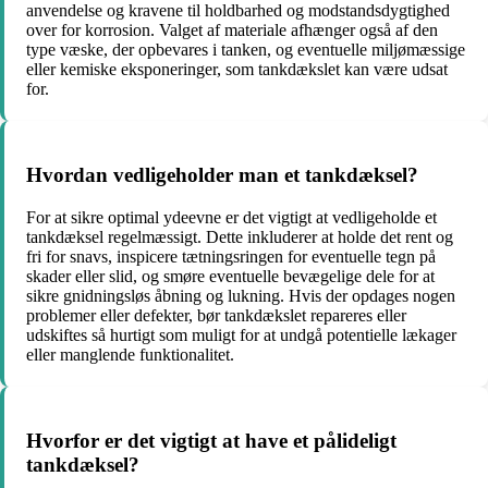
anvendelse og kravene til holdbarhed og modstandsdygtighed
over for korrosion. Valget af materiale afhænger også af den
type væske, der opbevares i tanken, og eventuelle miljømæssige
eller kemiske eksponeringer, som tankdækslet kan være udsat
for.
Hvordan vedligeholder man et tankdæksel?
For at sikre optimal ydeevne er det vigtigt at vedligeholde et
tankdæksel regelmæssigt. Dette inkluderer at holde det rent og
fri for snavs, inspicere tætningsringen for eventuelle tegn på
skader eller slid, og smøre eventuelle bevægelige dele for at
sikre gnidningsløs åbning og lukning. Hvis der opdages nogen
problemer eller defekter, bør tankdækslet repareres eller
udskiftes så hurtigt som muligt for at undgå potentielle lækager
eller manglende funktionalitet.
Hvorfor er det vigtigt at have et pålideligt
tankdæksel?