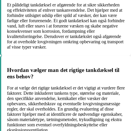
Et pålideligt tankdæksel er afgørende for at sikre sikkerheden
og effektiviteten af ​​enhver tankanvendelse. Det hjælper med at
forhindre utilsigtet udslip eller spild af væsker, der kan være
farlige eller forurenende. Et godt tankdæksel kan også forhindre
vand, luft eller snavs i at forurene væsken og skabe negative
konsekvenser som korrosion, fordampning eller
kvalitetsforringelse. Derudover er tankdækslet også afgørende
for at overholde lovgivningen omkring opbevaring og transport
af visse typer væsker.
Hvordan vælger man det rigtige tankdæksel til
ens behov?
For at vælge det rigtige tankdæksel er det vigtigt at vurdere flere
faktorer. Dette inkluderer tankens type, størrelse og materiale,
den specifikke anvendelse, kemikalier eller væsker der
opbevares, sikkerhedskrav og eventuelle lovgivningsmæssige
regler, der skal overholdes. En grundig evaluering af disse
faktorer hjælper med at identificere de nødvendige egenskaber,
såsom materialetype, tætningsmetoder, trykudligning og ekstra
funktioner som eventuel overfyldningsbeskyttelse eller
eksplosionsventilation.