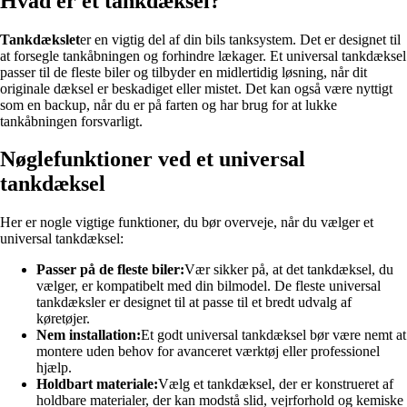
Hvad er et tankdæksel?
Tankdækslet
er en vigtig del af din bils tanksystem. Det er designet til
at forsegle tankåbningen og forhindre lækager. Et universal tankdæksel
passer til de fleste biler og tilbyder en midlertidig løsning, når dit
originale dæksel er beskadiget eller mistet. Det kan også være nyttigt
som en backup, når du er på farten og har brug for at lukke
tankåbningen forsvarligt.
Nøglefunktioner ved et universal
tankdæksel
Her er nogle vigtige funktioner, du bør overveje, når du vælger et
universal tankdæksel:
Passer på de fleste biler:
Vær sikker på, at det tankdæksel, du
vælger, er kompatibelt med din bilmodel. De fleste universal
tankdæksler er designet til at passe til et bredt udvalg af
køretøjer.
Nem installation:
Et godt universal tankdæksel bør være nemt at
montere uden behov for avanceret værktøj eller professionel
hjælp.
Holdbart materiale:
Vælg et tankdæksel, der er konstrueret af
holdbare materialer, der kan modstå slid, vejrforhold og kemiske