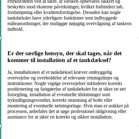
effektiviteten ved at sikre, at væsken opbevares sikkert og
beskyttes mod eksterne påvirkninger, hvilket forhindrer tab,
fordampning eller kvalitetsforringelse. Desuden kan nogle
tankdæksler have yderligere funktioner som indbyggede
måleanordninger, der muliggør nøjagtig overvågning af tankens
indhold.
Er der særlige hensyn, der skal tages, når det
kommer til installation af et tankdæksel?
Ja, installationen af et tankdæksel kræver omhyggelig
overvejelse og overholdelse af relevante retningslinjer og
instruktioner. Nogle vigtige overvejelser inkluderer korrekt
positionering og fastgørelse af tankdækslet for at sikre en tæt
forsegling, installation af eventuelle tilslutninger som
trykudligningsventiler, korrekt stramning af bolte eller
montering af eventuelle tætningsringe. Hvis man er usikker på
processen, anbefales det at søge professionel rådgivning eller
assistance for at sikre en korrekt og sikker installation.