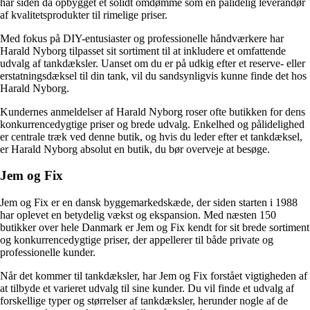
har siden da opbygget et solidt omdømme som en pålidelig leverandør
af kvalitetsprodukter til rimelige priser.
Med fokus på DIY-entusiaster og professionelle håndværkere har
Harald Nyborg tilpasset sit sortiment til at inkludere et omfattende
udvalg af tankdæksler. Uanset om du er på udkig efter et reserve- eller
erstatningsdæksel til din tank, vil du sandsynligvis kunne finde det hos
Harald Nyborg.
Kundernes anmeldelser af Harald Nyborg roser ofte butikken for dens
konkurrencedygtige priser og brede udvalg. Enkelhed og pålidelighed
er centrale træk ved denne butik, og hvis du leder efter et tankdæksel,
er Harald Nyborg absolut en butik, du bør overveje at besøge.
Jem og Fix
Jem og Fix er en dansk byggemarkedskæde, der siden starten i 1988
har oplevet en betydelig vækst og ekspansion. Med næsten 150
butikker over hele Danmark er Jem og Fix kendt for sit brede sortiment
og konkurrencedygtige priser, der appellerer til både private og
professionelle kunder.
Når det kommer til tankdæksler, har Jem og Fix forstået vigtigheden af
at tilbyde et varieret udvalg til sine kunder. Du vil finde et udvalg af
forskellige typer og størrelser af tankdæksler, herunder nogle af de