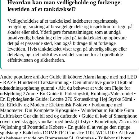
Hvordan kan man vedligeholde og forlænge
levetiden af et tankdæksel?
Vedligeholdelse af et tankdæksel indebærer regelmæssig
rengøring, smøring af bevægelige dele og inspektion for tegn på
skader eller slid. Yderligere foranstaltninger, som at undgå
unødvendig belastning eller stød på tankdækslet og opbevare
det på et passende sted, kan også bidrage til at forlænge
levetiden. Hvis tankdækslet viser tegn på alvorlig slitage eller
defekter, bør det udskiftes med det samme for at opretholde
effektiviteten og sikkerheden.
Andre populære artikler:
Guide til köbere: Alarm lampe med rød LED
•
RAZE Hundenet til afskærmning
•
Den ultimative guide til køb af
udstødningsophæng gummi
•
Alt, du behøver at vide om Fløjte for
udstødning 27mm
•
En Guide til Poleringskit, Rubbing-/Voksrondel
•
En Dybdegående Guide: Loctite 270 Skruesikring Høj Styrke 50ml
•
En Effektiv og Moderne Elektronisk P-skive
•
Fodpumpe med
Manometer: Din Komplette Købsguide
•
Wunderbaum Bubble Gum
Luftfrisker: Gør din bil sød og duftende
•
Guide til køb af Smartphone
cover med skygge, vandtæt med beslag til styr
•
Konfettirør, 75 cm: En
Vejledning til Potentielle Købere
•
En guide til at vælge den rigtige
spidstang
•
Køleboks DOMETIC Cool-Ice 110l. WCI-110
•
Alt hvad
du behøver at vide om Bremserens 5L Optimize
•
Trillebør til børn: