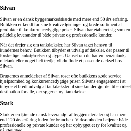
Silvan
Silvan er en dansk byggemarkedskæde med mere end 50 års erfaring.
Butikken er kendt for sine kreative løsninger og brede sortiment af
produkter til konkurrencedygtige priser. Silvan har etableret sig som en
pålidelig leverandør til både private og professionelle kunder.
Når det drejer sig om tankdæksler, har Silvan taget hensyn til
kundernes behov. Butikken tilbyder et udvalg af dæksler, der passer til
forskellige tankstørrelser og -typer. Uanset om du har en benzintank,
olietank eller noget helt tredje, vil du finde et passende dæksel hos
Silvan.
Brugernes anmeldelser af Silvan roser ofte butikkens gode service,
hjælpsomhed og konkurrencedygtige priser. Silvans engagement i at
tilbyde et bredt udvalg af tankdæksler til sine kunder gør det til en ideel
destination for alle, der søger et nyt tankdæksel.
Stark
Stark er en førende dansk leverandør af byggematerialer og har mere
end 120 års erfaring inden for branchen. Virksomheden betjener både
professionelle og private kunder og har opbygget et ry for kvalitet og
pålidelighed.