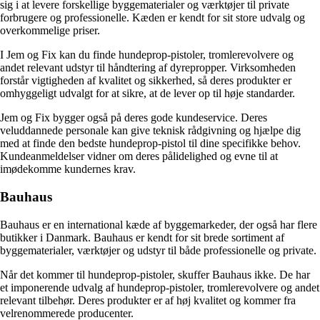
sig i at levere forskellige byggematerialer og værktøjer til private
forbrugere og professionelle. Kæden er kendt for sit store udvalg og
overkommelige priser.
I Jem og Fix kan du finde hundeprop-pistoler, tromlerevolvere og
andet relevant udstyr til håndtering af dyrepropper. Virksomheden
forstår vigtigheden af kvalitet og sikkerhed, så deres produkter er
omhyggeligt udvalgt for at sikre, at de lever op til høje standarder.
Jem og Fix bygger også på deres gode kundeservice. Deres
veluddannede personale kan give teknisk rådgivning og hjælpe dig
med at finde den bedste hundeprop-pistol til dine specifikke behov.
Kundeanmeldelser vidner om deres pålidelighed og evne til at
imødekomme kundernes krav.
Bauhaus
Bauhaus er en international kæde af byggemarkeder, der også har flere
butikker i Danmark. Bauhaus er kendt for sit brede sortiment af
byggematerialer, værktøjer og udstyr til både professionelle og private.
Når det kommer til hundeprop-pistoler, skuffer Bauhaus ikke. De har
et imponerende udvalg af hundeprop-pistoler, tromlerevolvere og andet
relevant tilbehør. Deres produkter er af høj kvalitet og kommer fra
velrenommerede producenter.