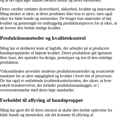
og at det også øger båndet mellem hunde og deres mennesker.
Deres værdier omfatter dyrevelfærd, sikkerhed, kvalitet og innovation.
Ming ønsker at sikre, at deres produkter ikke kun er sjove, men også
sikre for både hunde og mennesker. De bruger kun materialer af høj
kvalitet og gennemgår en omhyggelig produktionsproces for at sikre, at
de leverer den bedste mulige kvalitet.
Produktionsmetoder og kvalitetskontrol
Ming har et dedikeret team af fagfolk, der arbejder på at producere
hundeproppistoler af højeste kvalitet. Deres produktion går igennem
flere faser, der spænder fra design, prototyper og test til den endelige
produktion.
Virksomheden anvender moderne produktionsmetoder og avancerede
maskiner for at sikre nøjagtighed og kvalitet i hvert trin af processen.
De har også et omfattende kvalitetskontrolsystem, der sikrer, at hver
enkelt tromlerevolver, der forlader produktionsanlægget, er i
overensstemmelse med deres høje standarder.
Forholdet til affyring af hundepropper
Ming har gjort det til deres mission at skabe den bedste oplevelse for
både hunde og mennesker, når det kommer til affyring af