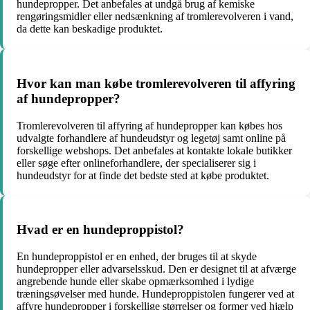
hundepropper. Det anbefales at undgå brug af kemiske
rengøringsmidler eller nedsænkning af tromlerevolveren i vand,
da dette kan beskadige produktet.
Hvor kan man købe tromlerevolveren til affyring
af hundepropper?
Tromlerevolveren til affyring af hundepropper kan købes hos
udvalgte forhandlere af hundeudstyr og legetøj samt online på
forskellige webshops. Det anbefales at kontakte lokale butikker
eller søge efter onlineforhandlere, der specialiserer sig i
hundeudstyr for at finde det bedste sted at købe produktet.
Hvad er en hundeproppistol?
En hundeproppistol er en enhed, der bruges til at skyde
hundepropper eller advarselsskud. Den er designet til at afværge
angrebende hunde eller skabe opmærksomhed i lydige
træningsøvelser med hunde. Hundeproppistolen fungerer ved at
affyre hundepropper i forskellige størrelser og former ved hjælp