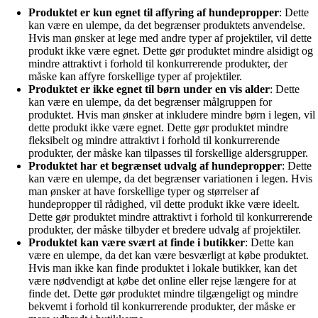
Produktet er kun egnet til affyring af hundepropper
: Dette
kan være en ulempe, da det begrænser produktets anvendelse.
Hvis man ønsker at lege med andre typer af projektiler, vil dette
produkt ikke være egnet. Dette gør produktet mindre alsidigt og
mindre attraktivt i forhold til konkurrerende produkter, der
måske kan affyre forskellige typer af projektiler.
Produktet er ikke egnet til børn under en vis alder
: Dette
kan være en ulempe, da det begrænser målgruppen for
produktet. Hvis man ønsker at inkludere mindre børn i legen, vil
dette produkt ikke være egnet. Dette gør produktet mindre
fleksibelt og mindre attraktivt i forhold til konkurrerende
produkter, der måske kan tilpasses til forskellige aldersgrupper.
Produktet har et begrænset udvalg af hundepropper
: Dette
kan være en ulempe, da det begrænser variationen i legen. Hvis
man ønsker at have forskellige typer og størrelser af
hundepropper til rådighed, vil dette produkt ikke være ideelt.
Dette gør produktet mindre attraktivt i forhold til konkurrerende
produkter, der måske tilbyder et bredere udvalg af projektiler.
Produktet kan være svært at finde i butikker
: Dette kan
være en ulempe, da det kan være besværligt at købe produktet.
Hvis man ikke kan finde produktet i lokale butikker, kan det
være nødvendigt at købe det online eller rejse længere for at
finde det. Dette gør produktet mindre tilgængeligt og mindre
bekvemt i forhold til konkurrerende produkter, der måske er