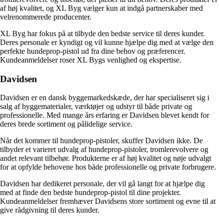
af høj kvalitet, og XL Byg vælger kun at indgå partnerskaber med
velrenommerede producenter.
XL Byg har fokus på at tilbyde den bedste service til deres kunder.
Deres personale er kyndigt og vil kunne hjælpe dig med at vælge den
perfekte hundeprop-pistol ud fra dine behov og præferencer.
Kundeanmeldelser roser XL Bygs venlighed og ekspertise.
Davidsen
Davidsen er en dansk byggemarkedskæde, der har specialiseret sig i
salg af byggematerialer, værktøjer og udstyr til både private og
professionelle. Med mange års erfaring er Davidsen blevet kendt for
deres brede sortiment og pålidelige service.
Når det kommer til hundeprop-pistoler, skuffer Davidsen ikke. De
tilbyder et varieret udvalg af hundeprop-pistoler, tromlerevolvere og
andet relevant tilbehør. Produkterne er af høj kvalitet og nøje udvalgt
for at opfylde behovene hos både professionelle og private forbrugere.
Davidsen har dedikeret personale, der vil gå langt for at hjælpe dig
med at finde den bedste hundeprop-pistol til dine projekter.
Kundeanmeldelser fremhæver Davidsens store sortiment og evne til at
give rådgivning til deres kunder.