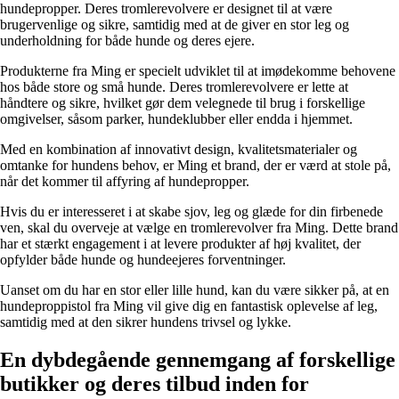
hundepropper. Deres tromlerevolvere er designet til at være
brugervenlige og sikre, samtidig med at de giver en stor leg og
underholdning for både hunde og deres ejere.
Produkterne fra Ming er specielt udviklet til at imødekomme behovene
hos både store og små hunde. Deres tromlerevolvere er lette at
håndtere og sikre, hvilket gør dem velegnede til brug i forskellige
omgivelser, såsom parker, hundeklubber eller endda i hjemmet.
Med en kombination af innovativt design, kvalitetsmaterialer og
omtanke for hundens behov, er Ming et brand, der er værd at stole på,
når det kommer til affyring af hundepropper.
Hvis du er interesseret i at skabe sjov, leg og glæde for din firbenede
ven, skal du overveje at vælge en tromlerevolver fra Ming. Dette brand
har et stærkt engagement i at levere produkter af høj kvalitet, der
opfylder både hunde og hundeejeres forventninger.
Uanset om du har en stor eller lille hund, kan du være sikker på, at en
hundeproppistol fra Ming vil give dig en fantastisk oplevelse af leg,
samtidig med at den sikrer hundens trivsel og lykke.
En dybdegående gennemgang af forskellige
butikker og deres tilbud inden for