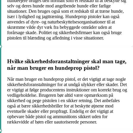
hundeejere bruges den normalt som et redskab til at beskytte sig
selv og deres hunde mod angribende hunde eller farlige
situationer. Den bruges også som et redskab til at træne hunde,
især i lydighed og jagttræning. Hundeprop pistoler kan også
anvendes af dyre- og naturbeskyttelsesorganisationer til at
skræmme vilde dyr væk fra bebyggede områder uden at
forårsage skade. Politiet og sikkerhedsfirmaer kan også bruge
pistolen til blænding og afledning i visse situationer.
Hvilke sikkerhedsforanstaltninger skal man tage,
når man bruger en hundeprop pistol?
Når man bruger en hundeprop pistol, er det vigtigt at tage nogle
sikkerhedsforanstaltninger for at undgå ulykker eller skader. Det
er vigtigt at følge producentens instruktioner om korrekt brug og
vedligeholdelse. Brugeren bør altid være opmærksom på
sikkerhed og pege pistolen i en sikker retning. Det anbefales
også at bære sikkerhedsbriller for at beskytte øjnene mod
eventuelle skader eller propfragt. Endelig er det vigtigt at
opbevare både pistol og ammunitions sikkert uden for
rækkevidde af børn eller uautoriserede personer.