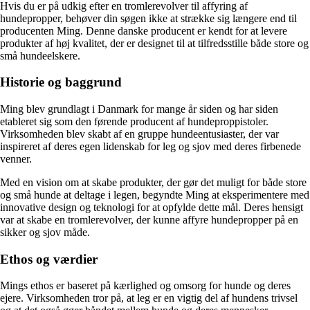
Hvis du er på udkig efter en tromlerevolver til affyring af
hundepropper, behøver din søgen ikke at strække sig længere end til
producenten Ming. Denne danske producent er kendt for at levere
produkter af høj kvalitet, der er designet til at tilfredsstille både store og
små hundeelskere.
Historie og baggrund
Ming blev grundlagt i Danmark for mange år siden og har siden
etableret sig som den førende producent af hundeproppistoler.
Virksomheden blev skabt af en gruppe hundeentusiaster, der var
inspireret af deres egen lidenskab for leg og sjov med deres firbenede
venner.
Med en vision om at skabe produkter, der gør det muligt for både store
og små hunde at deltage i legen, begyndte Ming at eksperimentere med
innovative design og teknologi for at opfylde dette mål. Deres hensigt
var at skabe en tromlerevolver, der kunne affyre hundepropper på en
sikker og sjov måde.
Ethos og værdier
Mings ethos er baseret på kærlighed og omsorg for hunde og deres
ejere. Virksomheden tror på, at leg er en vigtig del af hundens trivsel