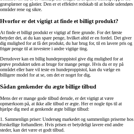
græsplæner og gåstier. Den er et effektivt redskab til at holde udendørs
områder rene og sikre.
Hvorfor er det vigtigt at finde et billigt produkt?
At finde et billigt produkt er vigtigt af flere grunde. For det første
betyder det, at du kan spare penge, hvilket altid er en fordel. Det giver
dig mulighed for at få det produkt, du har brug for, til en lavere pris og
frigør penge til at investere i andre vigtige ting.
Derudover kan en billig hundeproppistol give dig mulighed for at
prøve produktet uden at bruge for mange penge. Hvis du er ny på
området eller bare vil teste en hundeproppistol, kan du vælge en
billigere model for at se, om det er noget for dig.
Sådan genkender du ægte billige tilbud
Mens der er mange gode tilbud derude, er det vigtigt at være
opmærksom på, at ikke alle tilbud er ægte. Her er nogle tips til at
hjælpe dig med at genkende ægte billige tilbud:
1. Sammenlign priser: Undersøg markedet og sammenlign priserne hos
forskellige forhandlere. Hvis prisen er betydeligt lavere end andre
steder, kan det være et godt tilbud.