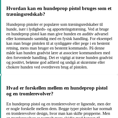
Hvordan kan en hundeprop pistol bruges som et
træningsredskab?
Hundeprop pistoler er populære som træningsredskaber til
hunde, især i lydigheds- og apporteringstræning. Ved at bruge
en hundeprop pistol kan man give hunden en auditiv advarsel
eller kommando samtidig med en fysisk handling. For eksempel
kan man bruge pistolen til at synliggøre eller pege i en bestemt
retning, mens man bruger en bestemt kommando. På denne
måde kan hunden gradvist lære at associere kommandoen med
den forventede handling. Det er vigtigt at træne hunden gradvist
og positivt, belønne god adfærd og undgå at skræmme eller
chokere hunden ved overdreven brug af pistolen.
Hvad er forskellen mellem en hundeprop pistol
og en tromlerevolver?
En hundeprop pistol og en tromlerevolver er lignende, men der
er nogle forskelle mellem dem. Begge typer pistoler har normalt
en tromlerevolver design, hvor man kan skifte propperne. Men