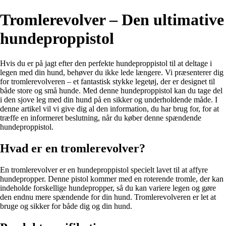
Tromlerevolver – Den ultimative
hundeproppistol
Hvis du er på jagt efter den perfekte hundeproppistol til at deltage i
legen med din hund, behøver du ikke lede længere. Vi præsenterer dig
for tromlerevolveren – et fantastisk stykke legetøj, der er designet til
både store og små hunde. Med denne hundeproppistol kan du tage del
i den sjove leg med din hund på en sikker og underholdende måde. I
denne artikel vil vi give dig al den information, du har brug for, for at
træffe en informeret beslutning, når du køber denne spændende
hundeproppistol.
Hvad er en tromlerevolver?
En tromlerevolver er en hundeproppistol specielt lavet til at affyre
hundepropper. Denne pistol kommer med en roterende tromle, der kan
indeholde forskellige hundepropper, så du kan variere legen og gøre
den endnu mere spændende for din hund. Tromlerevolveren er let at
bruge og sikker for både dig og din hund.