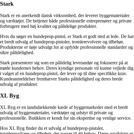
Stark
Stark er en anerkendt dansk virksomhed, der leverer byggematerialer
og værktøjer. De betjener både professionelle entreprenører og private
forbrugere med høj kvalitet og pålidelige produkter.
Hvis du søger en hundeprop-pistol, er Stark et godt sted at lede. De har
et bredt udvalg af hundeprop-pistoler, tromlerevolvere og tilbehør.
Produkterne er nøje udvalgt for at opfylde professionelle standarder og
sikre pålidelighed.
Stark præsenterer sig som en pålidelig leverandør og fokuserer på at
møde kundernes behov. Deres kyndige personale vil kunne vejlede dig
i valget af en hundeprop-pistol, der lever op til dine specifikke krav.
Kundeanmeldelser fremhæver Starks pålidelighed og deres brede
udvalg af produkter.
XL Byg
XL Byg er en landsdækkende kæde af byggemarkeder med et bredt
udvalg af byggematerialer, værktøjer og udstyr til private og
professionelle. Butikken er kendt for sin ekspertise og venlige service.
Hos XL Byg finder du et udvalg af hundeprop-pistoler,
tromlerevolvere og tilbehør, der passer til dit behov. Deres produkter er