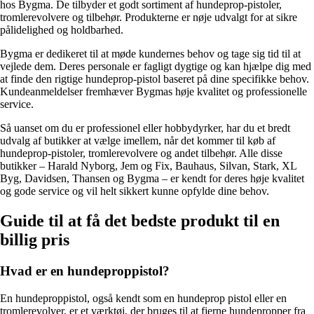
hos Bygma. De tilbyder et godt sortiment af hundeprop-pistoler,
tromlerevolvere og tilbehør. Produkterne er nøje udvalgt for at sikre
pålidelighed og holdbarhed.
Bygma er dedikeret til at møde kundernes behov og tage sig tid til at
vejlede dem. Deres personale er fagligt dygtige og kan hjælpe dig med
at finde den rigtige hundeprop-pistol baseret på dine specifikke behov.
Kundeanmeldelser fremhæver Bygmas høje kvalitet og professionelle
service.
Så uanset om du er professionel eller hobbydyrker, har du et bredt
udvalg af butikker at vælge imellem, når det kommer til køb af
hundeprop-pistoler, tromlerevolvere og andet tilbehør. Alle disse
butikker – Harald Nyborg, Jem og Fix, Bauhaus, Silvan, Stark, XL
Byg, Davidsen, Thansen og Bygma – er kendt for deres høje kvalitet
og gode service og vil helt sikkert kunne opfylde dine behov.
Guide til at få det bedste produkt til en
billig pris
Hvad er en hundeproppistol?
En hundeproppistol, også kendt som en hundeprop pistol eller en
tromlerevolver, er et værktøj, der bruges til at fjerne hundepropper fra