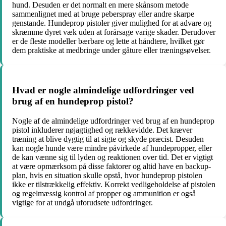
hund. Desuden er det normalt en mere skånsom metode
sammenlignet med at bruge peberspray eller andre skarpe
genstande. Hundeprop pistoler giver mulighed for at advare og
skræmme dyret væk uden at forårsage varige skader. Derudover
er de fleste modeller bærbare og lette at håndtere, hvilket gør
dem praktiske at medbringe under gåture eller træningsøvelser.
Hvad er nogle almindelige udfordringer ved
brug af en hundeprop pistol?
Nogle af de almindelige udfordringer ved brug af en hundeprop
pistol inkluderer nøjagtighed og rækkevidde. Det kræver
træning at blive dygtig til at sigte og skyde præcist. Desuden
kan nogle hunde være mindre påvirkede af hundepropper, eller
de kan vænne sig til lyden og reaktionen over tid. Det er vigtigt
at være opmærksom på disse faktorer og altid have en backup-
plan, hvis en situation skulle opstå, hvor hundeprop pistolen
ikke er tilstrækkelig effektiv. Korrekt vedligeholdelse af pistolen
og regelmæssig kontrol af propper og ammunition er også
vigtige for at undgå uforudsete udfordringer.