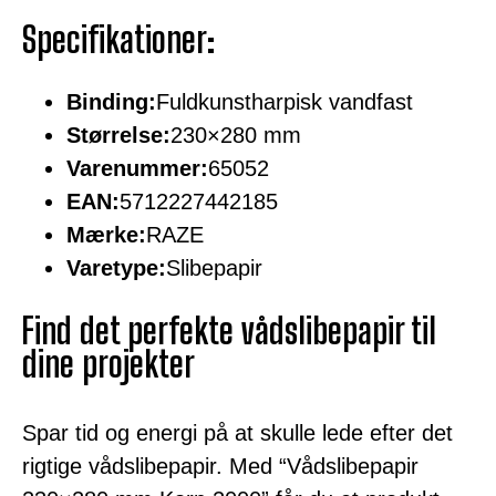
Specifikationer:
Binding:
Fuldkunstharpisk vandfast
Størrelse:
230×280 mm
Varenummer:
65052
EAN:
5712227442185
Mærke:
RAZE
Varetype:
Slibepapir
Find det perfekte vådslibepapir til
dine projekter
Spar tid og energi på at skulle lede efter det
rigtige vådslibepapir. Med “Vådslibepapir