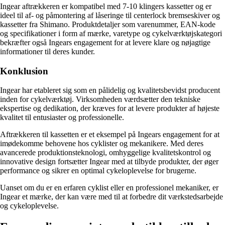
Ingear aftrækkeren er kompatibel med 7-10 klingers kassetter og er
ideel til af- og påmontering af låseringe til centerlock bremseskiver og
kassetter fra Shimano. Produktdetaljer som varenummer, EAN-kode
og specifikationer i form af mærke, varetype og cykelværktøjskategori
bekræfter også Ingears engagement for at levere klare og nøjagtige
informationer til deres kunder.
Konklusion
Ingear har etableret sig som en pålidelig og kvalitetsbevidst producent
inden for cykelværktøj. Virksomheden værdsætter den tekniske
ekspertise og dedikation, der kræves for at levere produkter af højeste
kvalitet til entusiaster og professionelle.
Aftrækkeren til kassetten er et eksempel på Ingears engagement for at
imødekomme behovene hos cyklister og mekanikere. Med deres
avancerede produktionsteknologi, omhyggelige kvalitetskontrol og
innovative design fortsætter Ingear med at tilbyde produkter, der øger
performance og sikrer en optimal cykeloplevelse for brugerne.
Uanset om du er en erfaren cyklist eller en professionel mekaniker, er
Ingear et mærke, der kan være med til at forbedre dit værkstedsarbejde
og cykeloplevelse.