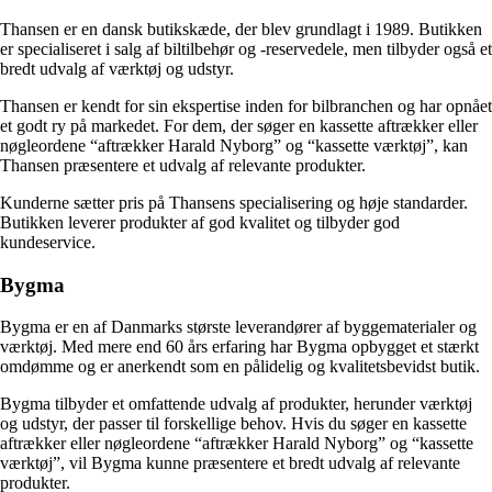
Thansen er en dansk butikskæde, der blev grundlagt i 1989. Butikken
er specialiseret i salg af biltilbehør og -reservedele, men tilbyder også et
bredt udvalg af værktøj og udstyr.
Thansen er kendt for sin ekspertise inden for bilbranchen og har opnået
et godt ry på markedet. For dem, der søger en kassette aftrækker eller
nøgleordene “aftrækker Harald Nyborg” og “kassette værktøj”, kan
Thansen præsentere et udvalg af relevante produkter.
Kunderne sætter pris på Thansens specialisering og høje standarder.
Butikken leverer produkter af god kvalitet og tilbyder god
kundeservice.
Bygma
Bygma er en af Danmarks største leverandører af byggematerialer og
værktøj. Med mere end 60 års erfaring har Bygma opbygget et stærkt
omdømme og er anerkendt som en pålidelig og kvalitetsbevidst butik.
Bygma tilbyder et omfattende udvalg af produkter, herunder værktøj
og udstyr, der passer til forskellige behov. Hvis du søger en kassette
aftrækker eller nøgleordene “aftrækker Harald Nyborg” og “kassette
værktøj”, vil Bygma kunne præsentere et bredt udvalg af relevante
produkter.