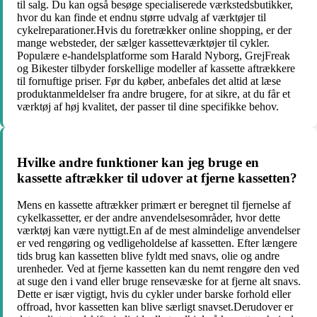
til salg. Du kan også besøge specialiserede værkstedsbutikker,
hvor du kan finde et endnu større udvalg af værktøjer til
cykelreparationer.Hvis du foretrækker online shopping, er der
mange websteder, der sælger kassetteværktøjer til cykler.
Populære e-handelsplatforme som Harald Nyborg, GrejFreak
og Bikester tilbyder forskellige modeller af kassette aftrækkere
til fornuftige priser. Før du køber, anbefales det altid at læse
produktanmeldelser fra andre brugere, for at sikre, at du får et
værktøj af høj kvalitet, der passer til dine specifikke behov.
Hvilke andre funktioner kan jeg bruge en
kassette aftrækker til udover at fjerne kassetten?
Mens en kassette aftrækker primært er beregnet til fjernelse af
cykelkassetter, er der andre anvendelsesområder, hvor dette
værktøj kan være nyttigt.En af de mest almindelige anvendelser
er ved rengøring og vedligeholdelse af kassetten. Efter længere
tids brug kan kassetten blive fyldt med snavs, olie og andre
urenheder. Ved at fjerne kassetten kan du nemt rengøre den ved
at suge den i vand eller bruge rensevæske for at fjerne alt snavs.
Dette er især vigtigt, hvis du cykler under barske forhold eller
offroad, hvor kassetten kan blive særligt snavset.Derudover er