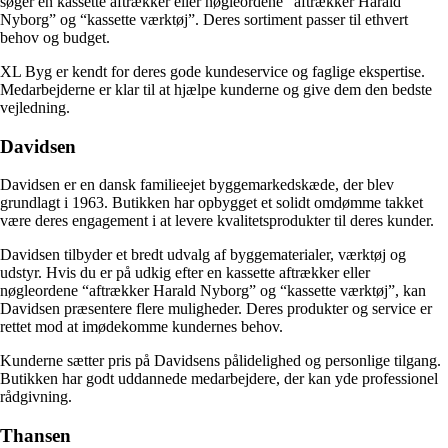
søger en kassette aftrækker eller nøgleordene “aftrækker Harald
Nyborg” og “kassette værktøj”. Deres sortiment passer til ethvert
behov og budget.
XL Byg er kendt for deres gode kundeservice og faglige ekspertise.
Medarbejderne er klar til at hjælpe kunderne og give dem den bedste
vejledning.
Davidsen
Davidsen er en dansk familieejet byggemarkedskæde, der blev
grundlagt i 1963. Butikken har opbygget et solidt omdømme takket
være deres engagement i at levere kvalitetsprodukter til deres kunder.
Davidsen tilbyder et bredt udvalg af byggematerialer, værktøj og
udstyr. Hvis du er på udkig efter en kassette aftrækker eller
nøgleordene “aftrækker Harald Nyborg” og “kassette værktøj”, kan
Davidsen præsentere flere muligheder. Deres produkter og service er
rettet mod at imødekomme kundernes behov.
Kunderne sætter pris på Davidsens pålidelighed og personlige tilgang.
Butikken har godt uddannede medarbejdere, der kan yde professionel
rådgivning.
Thansen