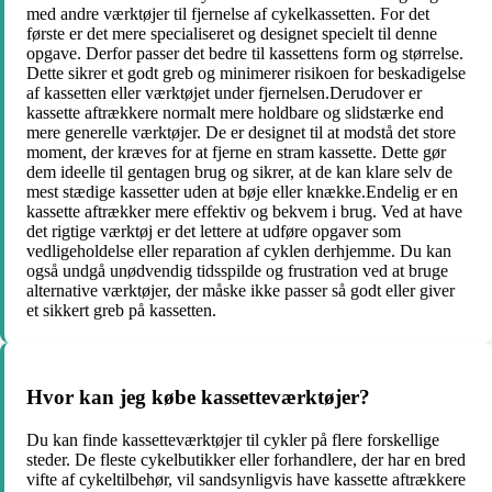
med andre værktøjer til fjernelse af cykelkassetten. For det
første er det mere specialiseret og designet specielt til denne
opgave. Derfor passer det bedre til kassettens form og størrelse.
Dette sikrer et godt greb og minimerer risikoen for beskadigelse
af kassetten eller værktøjet under fjernelsen.Derudover er
kassette aftrækkere normalt mere holdbare og slidstærke end
mere generelle værktøjer. De er designet til at modstå det store
moment, der kræves for at fjerne en stram kassette. Dette gør
dem ideelle til gentagen brug og sikrer, at de kan klare selv de
mest stædige kassetter uden at bøje eller knække.Endelig er en
kassette aftrækker mere effektiv og bekvem i brug. Ved at have
det rigtige værktøj er det lettere at udføre opgaver som
vedligeholdelse eller reparation af cyklen derhjemme. Du kan
også undgå unødvendig tidsspilde og frustration ved at bruge
alternative værktøjer, der måske ikke passer så godt eller giver
et sikkert greb på kassetten.
Hvor kan jeg købe kassetteværktøjer?
Du kan finde kassetteværktøjer til cykler på flere forskellige
steder. De fleste cykelbutikker eller forhandlere, der har en bred
vifte af cykeltilbehør, vil sandsynligvis have kassette aftrækkere