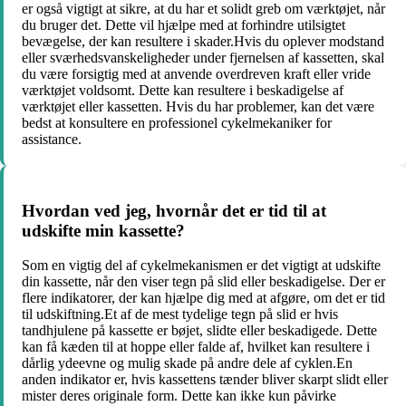
er også vigtigt at sikre, at du har et solidt greb om værktøjet, når
du bruger det. Dette vil hjælpe med at forhindre utilsigtet
bevægelse, der kan resultere i skader.Hvis du oplever modstand
eller sværhedsvanskeligheder under fjernelsen af kassetten, skal
du være forsigtig med at anvende overdreven kraft eller vride
værktøjet voldsomt. Dette kan resultere i beskadigelse af
værktøjet eller kassetten. Hvis du har problemer, kan det være
bedst at konsultere en professionel cykelmekaniker for
assistance.
Hvordan ved jeg, hvornår det er tid til at
udskifte min kassette?
Som en vigtig del af cykelmekanismen er det vigtigt at udskifte
din kassette, når den viser tegn på slid eller beskadigelse. Der er
flere indikatorer, der kan hjælpe dig med at afgøre, om det er tid
til udskiftning.Et af de mest tydelige tegn på slid er hvis
tandhjulene på kassette er bøjet, slidte eller beskadigede. Dette
kan få kæden til at hoppe eller falde af, hvilket kan resultere i
dårlig ydeevne og mulig skade på andre dele af cyklen.En
anden indikator er, hvis kassettens tænder bliver skarpt slidt eller
mister deres originale form. Dette kan ikke kun påvirke