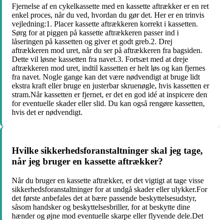
Fjernelse af en cykelkassette med en kassette aftrækker er en ret
enkel proces, når du ved, hvordan du gør det. Her er en trinvis
vejledning:1. Placer kassette aftrækkeren korrekt i kassetten.
Sørg for at piggen på kassette aftrækkeren passer ind i
låseringen på kassetten og giver et godt greb.2. Drej
aftrækkeren mod uret, når du ser på aftrækkeren fra bagsiden.
Dette vil løsne kassetten fra navet.3. Fortsæt med at dreje
aftrækkeren mod uret, indtil kassetten er helt løs og kan fjernes
fra navet. Nogle gange kan det være nødvendigt at bruge lidt
ekstra kraft eller bruge en justerbar skruenøgle, hvis kassetten er
stram.Når kassetten er fjernet, er det en god idé at inspicere den
for eventuelle skader eller slid. Du kan også rengøre kassetten,
hvis det er nødvendigt.
Hvilke sikkerhedsforanstaltninger skal jeg tage,
når jeg bruger en kassette aftrækker?
Når du bruger en kassette aftrækker, er det vigtigt at tage visse
sikkerhedsforanstaltninger for at undgå skader eller ulykker.For
det første anbefales det at bære passende beskyttelsesudstyr,
såsom handsker og beskyttelsesbriller, for at beskytte dine
hænder og øjne mod eventuelle skarpe eller flyvende dele.Det