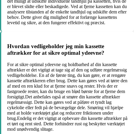
det muligt at udskifte individuelle tandhjul på kassetten, hvis de
er blevet slidte eller beskadigede. Ved at fjerne kassetten kan du
analysere tilstanden af de enkelte tandhjul og udskifte dem efter
behov. Dette giver dig mulighed for at forlænge kassettens
levetid og sikre, at den fungerer effektivt og præcist.
Hvordan vedligeholder jeg min kassette
aftrækker for at sikre optimal ydeevne?
For at sikre optimal ydeevne og holdbarhed af din kassette
aftrækker er det vigtigt at tage sig af den og udføre regelmæssig
vedligeholdelse. En af de første ting, du kan gøre, er at rengøre
kassette aftrækkeren efter brug. Dette kan gøres ved at tørre den
af med en ren klud for at fjerne snavs og rester. Hvis der er
fastgroede rester, kan du bruge en blød børste for at fjerne dem
forsigtigt.Det anbefales også at smøre din kassette aftrækker
regelmæssigt. Dette kan gøres ved at påføre et tyndt lag
cykelolie eller fedt på de bevægelige dele. Smøring vil hjælpe
med at holde værktøjet glat og reducere friktionen under
brug.Endelig er det vigtigt at opbevare din kassette aftrækker på
et tørt og rent sted. Dette forhindrer rust og beskytter værktøjet
mod unødvendig slitage.