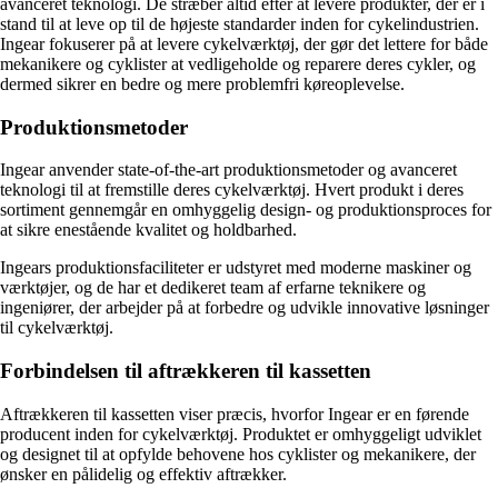
avanceret teknologi. De stræber altid efter at levere produkter, der er i
stand til at leve op til de højeste standarder inden for cykelindustrien.
Ingear fokuserer på at levere cykelværktøj, der gør det lettere for både
mekanikere og cyklister at vedligeholde og reparere deres cykler, og
dermed sikrer en bedre og mere problemfri køreoplevelse.
Produktionsmetoder
Ingear anvender state-of-the-art produktionsmetoder og avanceret
teknologi til at fremstille deres cykelværktøj. Hvert produkt i deres
sortiment gennemgår en omhyggelig design- og produktionsproces for
at sikre enestående kvalitet og holdbarhed.
Ingears produktionsfaciliteter er udstyret med moderne maskiner og
værktøjer, og de har et dedikeret team af erfarne teknikere og
ingeniører, der arbejder på at forbedre og udvikle innovative løsninger
til cykelværktøj.
Forbindelsen til aftrækkeren til kassetten
Aftrækkeren til kassetten viser præcis, hvorfor Ingear er en førende
producent inden for cykelværktøj. Produktet er omhyggeligt udviklet
og designet til at opfylde behovene hos cyklister og mekanikere, der
ønsker en pålidelig og effektiv aftrækker.