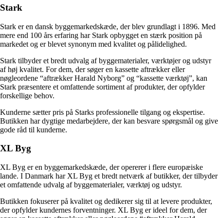
Stark
Stark er en dansk byggemarkedskæde, der blev grundlagt i 1896. Med
mere end 100 års erfaring har Stark opbygget en stærk position på
markedet og er blevet synonym med kvalitet og pålidelighed.
Stark tilbyder et bredt udvalg af byggematerialer, værktøjer og udstyr
af høj kvalitet. For dem, der søger en kassette aftrækker eller
nøgleordene “aftrækker Harald Nyborg” og “kassette værktøj”, kan
Stark præsentere et omfattende sortiment af produkter, der opfylder
forskellige behov.
Kunderne sætter pris på Starks professionelle tilgang og ekspertise.
Butikken har dygtige medarbejdere, der kan besvare spørgsmål og give
gode råd til kunderne.
XL Byg
XL Byg er en byggemarkedskæde, der opererer i flere europæiske
lande. I Danmark har XL Byg et bredt netværk af butikker, der tilbyder
et omfattende udvalg af byggematerialer, værktøj og udstyr.
Butikken fokuserer på kvalitet og dedikerer sig til at levere produkter,
der opfylder kundernes forventninger. XL Byg er ideel for dem, der