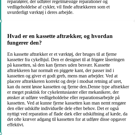
reparatører, der udfører regelmæssige reparationer og
vedligeholdelse af cykler, vil finde aftrækkeren som et
uvurderligt værktøj i deres arbejde.
Hvad er en kassette aftrækker, og hvordan
fungerer den?
En kassette aftrækker er et værktøj, der bruges til at fjerne
kassetter fra cykelhjul. Den er designet til at frigøre låseringen
på kassetten, så den kan fjernes uden besvær. Kassette
aftrækkeren har normalt en piggete kant, der passer ind i
kassetten og giver et godt greb, mens man arbejder. Ved at
placere aftrækkeren korrekt og dreje i modsat retning af uret,
kan du nemt løsne kassetten og fjerne den.Denne type aftrækker
er meget praktisk for cykelentusiaster eller mekanikere, der
ønsker at udføre vedligeholdelse eller reparationsarbejde på
kassetten. Ved at kunne fjerne kassetten kan man nemt rengøre
den eller udskifte individuelle dele efter behov. Det er også
nyttigt ved reparation af flade dæk eller udskiftning af kæde, da
det ofte kræver adgang til kassetten for at udføre disse opgaver
effektivt.