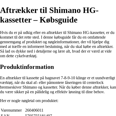
Aftrækker til Shimano HG-
kassetter – Købsguide
Hvis du er på udkig efter en aftrækker til Shimano HG-kassetter, er du
kommet til det rette sted. I denne købsguide får du en omfattende
gennemgang af produktet og nøgleinformationer, der vil hjælpe dig
med at træffe en informeret beslutning, når du skal købe en aftrækker.
Så lad os dykke ned i detaljerne og lære alt, hvad der er værd at vide
om dette cykelværktøj.
Produktinformation
En aftrækker til kassette på bagnavet 7-8-9-10 klinge er et uundværligt
værktøj, når du skal af- eller påmontere låseringen til centerlock
bremseskiver Shimano og kassetter. Når du køber denne aftrækker, kan
du være sikker på en pålidelig og effektiv løsning til dine behov.
Her er nogle nøgletal om produktet:
Varenummer
260406011
EAN
5705755181497