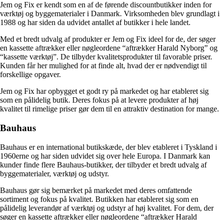
Jem og Fix er kendt som en af de førende discountbutikker inden for
værktøj og byggematerialer i Danmark. Virksomheden blev grundlagt i
1988 og har siden da udvidet antallet af butikker i hele landet.
Med et bredt udvalg af produkter er Jem og Fix ideel for de, der søger
en kassette aftrækker eller nøgleordene “aftrækker Harald Nyborg” og
“kassette værktøj”. De tilbyder kvalitetsprodukter til favorable priser.
Kunden får her mulighed for at finde alt, hvad der er nødvendigt til
forskellige opgaver.
Jem og Fix har opbygget et godt ry på markedet og har etableret sig
som en pålidelig butik. Deres fokus på at levere produkter af høj
kvalitet til rimelige priser gør dem til en attraktiv destination for mange.
Bauhaus
Bauhaus er en international butikskæde, der blev etableret i Tyskland i
1960erne og har siden udvidet sig over hele Europa. I Danmark kan
kunder finde flere Bauhaus-butikker, der tilbyder et bredt udvalg af
byggematerialer, værktøj og udstyr.
Bauhaus gør sig bemærket på markedet med deres omfattende
sortiment og fokus på kvalitet. Butikken har etableret sig som en
pålidelig leverandør af værktøj og udstyr af høj kvalitet. For dem, der
søger en kassette aftrækker eller nøgleordene “aftrækker Harald