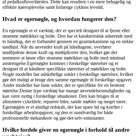
af pedalkraftoverførslen. Dette kan resultere i en mere behagelig og
effektiv køreoplevelse samt forlænge cyklens levetid.
Hvad er egernøgle, og hvordan fungerer den?
En egernøgle er et værktøj, der er specielt designet til at fjerne eller
stramme møtrikker og bolte. Den har et karakteristisk udseende med
to håndtag, der er forbundet gennem en gearmekanisme og en række
tandhjul. Når du anvender kraft på håndtagene, overfører
tandhjulene denne kraft og multiplicerer den, hvilket gør det
nemmere at løsne eller stramme møtrikker og bolte med minimal
anstrengelse.Egernøgler kommer i forskellige størrelser og er
designet til at håndtere specifikke størrelser af møtrikker og bolte.
Nogle modeller har udskiftelige sokler i forskellige størrelser, hvilket
gør det muligt at bruge den samme egernøgle til forskellige opgaver.
Andre modeller har faste sokler, der er specifikke for en bestemt
størrelse.Denne type værktøj har mange anvendelsesmuligheder og
kan være nyttig i forskellige situationer. Den kan bruges til at
afmontere cykeldele, reparere biler, samle møbler og meget mere.
Egernøglen er et alsidigt redskab, der kan spare tid og kræfter i
forskellige arbejdsopgaver, og den er uundværlig for både
professionelle mekanikere og gør-det-selv-entusiaster.
Hvilke fordele giver en egernøgle i forhold til andre