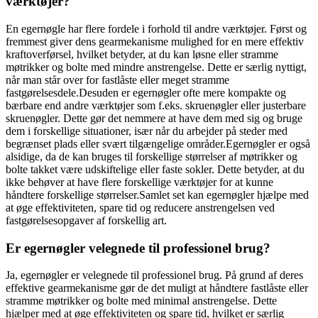
værktøjer?
En egernøgle har flere fordele i forhold til andre værktøjer. Først og
fremmest giver dens gearmekanisme mulighed for en mere effektiv
kraftoverførsel, hvilket betyder, at du kan løsne eller stramme
møtrikker og bolte med mindre anstrengelse. Dette er særlig nyttigt,
når man står over for fastlåste eller meget stramme
fastgørelsesdele.Desuden er egernøgler ofte mere kompakte og
bærbare end andre værktøjer som f.eks. skruenøgler eller justerbare
skruenøgler. Dette gør det nemmere at have dem med sig og bruge
dem i forskellige situationer, især når du arbejder på steder med
begrænset plads eller svært tilgængelige områder.Egernøgler er også
alsidige, da de kan bruges til forskellige størrelser af møtrikker og
bolte takket være udskiftelige eller faste sokler. Dette betyder, at du
ikke behøver at have flere forskellige værktøjer for at kunne
håndtere forskellige størrelser.Samlet set kan egernøgler hjælpe med
at øge effektiviteten, spare tid og reducere anstrengelsen ved
fastgørelsesopgaver af forskellig art.
Er egernøgler velegnede til professionel brug?
Ja, egernøgler er velegnede til professionel brug. På grund af deres
effektive gearmekanisme gør de det muligt at håndtere fastlåste eller
stramme møtrikker og bolte med minimal anstrengelse. Dette
hjælper med at øge effektiviteten og spare tid, hvilket er særlig