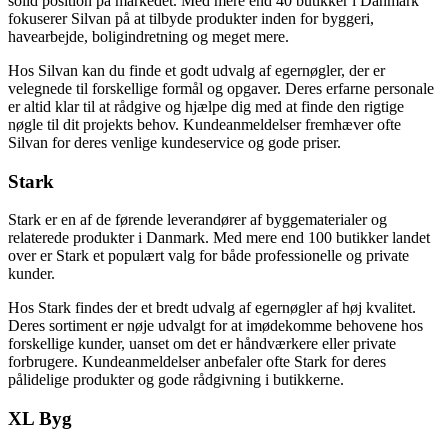
solid position på markedet. Med mere end 40 butikker i Danmark
fokuserer Silvan på at tilbyde produkter inden for byggeri,
havearbejde, boligindretning og meget mere.
Hos Silvan kan du finde et godt udvalg af egernøgler, der er
velegnede til forskellige formål og opgaver. Deres erfarne personale
er altid klar til at rådgive og hjælpe dig med at finde den rigtige
nøgle til dit projekts behov. Kundeanmeldelser fremhæver ofte
Silvan for deres venlige kundeservice og gode priser.
Stark
Stark er en af de førende leverandører af byggematerialer og
relaterede produkter i Danmark. Med mere end 100 butikker landet
over er Stark et populært valg for både professionelle og private
kunder.
Hos Stark findes der et bredt udvalg af egernøgler af høj kvalitet.
Deres sortiment er nøje udvalgt for at imødekomme behovene hos
forskellige kunder, uanset om det er håndværkere eller private
forbrugere. Kundeanmeldelser anbefaler ofte Stark for deres
pålidelige produkter og gode rådgivning i butikkerne.
XL Byg