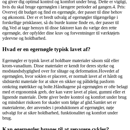
og giver dig optimal kontrol og komfort under brug. Dette er vigtigt,
hvis du skal bruge egernøglen i længere perioder ad gangen.4. Pris:
Overvej dit budget og find en egernøgle, der passer til dine behov
og økonomi. Der er et bredt udvalg af egernøgler tilgængelige i
forskellige prisklasser, så du burde kunne finde en, der passer til
dig.Ved at tage hensyn til disse faktorer kan du vælge den rette
egernøgle, der opfylder dine krav og forventninger til værktøjets
ydeevne og holdbarhed.
Hvad er en egernøgle typisk lavet af?
Egernøgler er typisk lavet af holdbare materialer såsom stål eller
krom-vanadium. Disse materialer er kendt for deres styrke og
modstandsdygtighed over for slitage og deformation.Hovedet af
egernøglen, hvor soklen er placeret, er normalt lavet af et hårdt og
slidstærkt materiale for at sikre en sikker og pålidelig pasform
omkring møtrikker og bolte.Håndtagene på egernøglen er ofte belagt
med et ergonomisk greb, der kan være lavet af plast, gummi eller et
lignende materiale. Dette giver bedre kontrol og komfort under brug
og mindsker risikoen for skader som følge af glid.Samlet set er
materialerne, der anvendes i produktionen af egernøgler, nøje
udvalgt for at sikre holdbarhed, funktionalitet og komfort under
brug.
Kan egernøgler bruges til at reparere cykler?