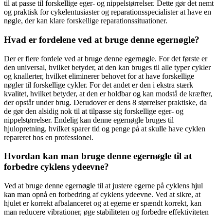
til at passe til forskellige eger- og nippelstørrelser. Dette gør det nemt
og praktisk for cykelentusiaster og reparationsspecialister at have en
nøgle, der kan klare forskellige reparationssituationer.
Hvad er fordelene ved at bruge denne egernøgle?
Der er flere fordele ved at bruge denne egernøgle. For det første er
den universal, hvilket betyder, at den kan bruges til alle typer cykler
og knallerter, hvilket eliminerer behovet for at have forskellige
nøgler til forskellige cykler. For det andet er den i ekstra stærk
kvalitet, hvilket betyder, at den er holdbar og kan modstå de kræfter,
der opstår under brug. Derudover er dens 8 størrelser praktiske, da
de gør den alsidig nok til at tilpasse sig forskellige eger- og
nippelstørrelser. Endelig kan denne egernøgle bruges til
hjulopretning, hvilket sparer tid og penge på at skulle have cyklen
repareret hos en professionel.
Hvordan kan man bruge denne egernøgle til at
forbedre cyklens ydeevne?
Ved at bruge denne egernøgle til at justere egerne på cyklens hjul
kan man opnå en forbedring af cyklens ydeevne. Ved at sikre, at
hjulet er korrekt afbalanceret og at egerne er spændt korrekt, kan
man reducere vibrationer, øge stabiliteten og forbedre effektiviteten