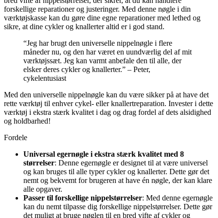
bred vifte af nippelstørrelser, der sikrer, at du kan håndtere
forskellige reparationer og justeringer. Med denne nøgle i din
værktøjskasse kan du gøre dine egne reparationer med lethed og
sikre, at dine cykler og knallerter altid er i god stand.
“Jeg har brugt den universelle nippelnøgle i flere
måneder nu, og den har været en uundværlig del af mit
værktøjssæt. Jeg kan varmt anbefale den til alle, der
elsker deres cykler og knallerter.” – Peter,
cykelentusiast
Med den universelle nippelnøgle kan du være sikker på at have det
rette værktøj til enhver cykel- eller knallertreparation. Invester i dette
værktøj i ekstra stærk kvalitet i dag og drag fordel af dets alsidighed
og holdbarhed!
Fordele
Universal egernøgle i ekstra stærk kvalitet med 8
størrelser
: Denne egernøgle er designet til at være universel
og kan bruges til alle typer cykler og knallerter. Dette gør det
nemt og bekvemt for brugeren at have én nøgle, der kan klare
alle opgaver.
Passer til forskellige nippelstørrelser
: Med denne egernøgle
kan du nemt tilpasse dig forskellige nippelstørrelser. Dette gør
det muligt at bruge nøglen til en bred vifte af cykler og