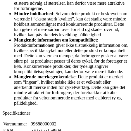
et større udvalg af størrelser, kan derfor være mere attraktive
for forbrugerne.
Mindre holdbarhed
: Selvom dette produkt er beskrevet som
værende i “ekstra stærk kvalitet”, kan det stadig være mindre
holdbart sammenlignet med konkurrerende produkter. Dette
kan gøre det mere sårbart over for slid og skader over tid,
hvilket kan påvirke dets levetid og pålidelighed.
Manglende information om kompatibilitet
:
Produktinformationen giver ikke tilstrækkelig information om,
hvilke specifikke cykelmodeller dette produkt er kompatibelt
med. Dette kan være en ulempe, da forbrugere ønsker at være
sikre på, at produktet passer til deres cykel, før de foretager et
køb. Konkurrerende produkter, der tydeligt angiver
kompatibilitetsoplysninger, kan derfor være mere tiltalende.
Manglende mærkegenkendelse
: Dette produkt er mærket
som “Ingear”, hvilket måske ikke er et velkendt eller
anerkendt mærke inden for cykelværktøj. Dette kan gøre det
mindre attraktivt for forbrugere, der foretrækker at købe
produkter fra velrenommerede mærker med etableret ry og
pålidelighed.
Specifikationer
Varenummer
99688000002
EAN
5705755159809