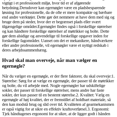
vigtigt i et professionelt miljø, hvor tid er af afgørende
betydning.Derudover kan egernøgler være en pladsbesparende
løsning for professionelle, da de ofte er mere kompakte og bærbare
end andre værktøjer. Dette gør det nemmere at have dem med sig og
bruge dem på steder, hvor der er begrænset plads eller svært
tilgængelige områder.Egernøgler findes også i forskellige størrelser
og kan håndtere forskellige størrelser af møtrikker og bolte. Dette
gør dem alsidige og anvendelige til forskellige opgaver inden for
forskellige fagområder. Uanset om det er mekanikere, håndværkere
eller andre professionelle, vil egernøgler være et nyttigt redskab i
deres arbejdssammenhæng.
Hvad skal man overveje, når man vælger en
egernøgle?
Når du vælger en egernøgle, er der flere faktorer, du skal overveje:1.
Størrelse: Sørg for at vælge en egernøgle, der passer til de møtrikker
og bolte, du vil arbejde med. Nogle egernøgler har udskiftelige
sokler, der passer til forskellige størrelser, mens andre har faste
sokler, der kun passer til en bestemt størrelse.2. Kvalitet: Vælg en
egernøgle af høj kvalitet, der er fremstillet af holdbart materiale, så
den kan modstå brug og slid over tid. Kvaliteten af gearmekanismen
er også vigtig for at sikre en effektiv kraftoverførsel.3. Ergonomi:
Tjek håndtagenes ergonomi for at sikre, at de ligger godt i hånden