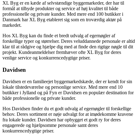
XL Byg er en kæde af selvstændige byggemarkeder, der har til
formål at tilbyde produkter og service af høj kvalitet til både
professionelle og private kunder. Med mere end 100 butikker i
Danmark har XL Byg etableret sig som en troværdig aktør på
markedet.
Hos XL Byg kan du finde et bredt udvalg af egernøgler af
forskellige typer og størrelser. Deres veluddannede personale er altid
klar til at rådgive og hjælpe dig med at finde den rigtige nøgle til dit
projekt. Kundeanmeldelser fremhæver ofte XL Byg for deres
venlige service og konkurrencedygtige priser.
Davidsen
Davidsen er en familieejet byggemarkedskæde, der er kendt for sin
lokale tilstedeværelse og personlige service. Med mere end 10
butikker i Jylland og på Fyn er Davidsen en populær destination for
både professionelle og private kunder.
Hos Davidsen finder du et godt udvalg af egernøgler til forskellige
behov. Deres sortiment er nøje udvalgt for at imødekomme kravene
fra lokale kunder. Davidsen har opbygget et godt ry for deres
engagerede og hjælpsomme personale samt deres
konkurrencedygtige priser.