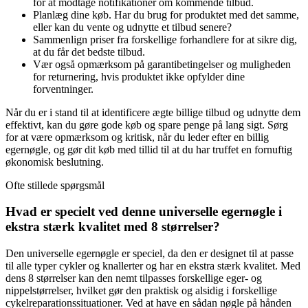
for at modtage notifikationer om kommende tilbud.
Planlæg dine køb. Har du brug for produktet med det samme,
eller kan du vente og udnytte et tilbud senere?
Sammenlign priser fra forskellige forhandlere for at sikre dig,
at du får det bedste tilbud.
Vær også opmærksom på garantibetingelser og muligheden
for returnering, hvis produktet ikke opfylder dine
forventninger.
Når du er i stand til at identificere ægte billige tilbud og udnytte dem
effektivt, kan du gøre gode køb og spare penge på lang sigt. Sørg
for at være opmærksom og kritisk, når du leder efter en billig
egernøgle, og gør dit køb med tillid til at du har truffet en fornuftig
økonomisk beslutning.
Ofte stillede spørgsmål
Hvad er specielt ved denne universelle egernøgle i
ekstra stærk kvalitet med 8 størrelser?
Den universelle egernøgle er speciel, da den er designet til at passe
til alle typer cykler og knallerter og har en ekstra stærk kvalitet. Med
dens 8 størrelser kan den nemt tilpasses forskellige eger- og
nippelstørrelser, hvilket gør den praktisk og alsidig i forskellige
cykelreparationssituationer. Ved at have en sådan nøgle på hånden