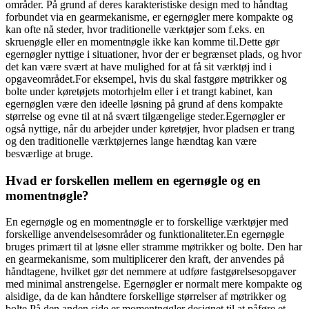
områder. På grund af deres karakteristiske design med to håndtag
forbundet via en gearmekanisme, er egernøgler mere kompakte og
kan ofte nå steder, hvor traditionelle værktøjer som f.eks. en
skruenøgle eller en momentnøgle ikke kan komme til.Dette gør
egernøgler nyttige i situationer, hvor der er begrænset plads, og hvor
det kan være svært at have mulighed for at få sit værktøj ind i
opgaveområdet.For eksempel, hvis du skal fastgøre møtrikker og
bolte under køretøjets motorhjelm eller i et trangt kabinet, kan
egernøglen være den ideelle løsning på grund af dens kompakte
størrelse og evne til at nå svært tilgængelige steder.Egernøgler er
også nyttige, når du arbejder under køretøjer, hvor pladsen er trang
og den traditionelle værktøjernes lange hændtag kan være
besværlige at bruge.
Hvad er forskellen mellem en egernøgle og en
momentnøgle?
En egernøgle og en momentnøgle er to forskellige værktøjer med
forskellige anvendelsesområder og funktionaliteter.En egernøgle
bruges primært til at løsne eller stramme møtrikker og bolte. Den har
en gearmekanisme, som multiplicerer den kraft, der anvendes på
håndtagene, hvilket gør det nemmere at udføre fastgørelsesopgaver
med minimal anstrengelse. Egernøgler er normalt mere kompakte og
alsidige, da de kan håndtere forskellige størrelser af møtrikker og
bolte.På den anden side er momentnøgler designet til at påføre et