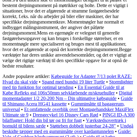
bestemt drejningsmoment på møtrikker og bolte. Dette er vigtigt i
situationer, hvor det er afgørende at stramme fastgørelsesdele
korrekt, f.eks. når du arbejder på biler eller maskiner, der har
specifikke drejningsmomentkrav. Momentnøgler har normalt et
indbygget målingsinstrument, der angiver det påførte
drejningsmoment.Mens en egernøgle er velegnet til generelle
fastgørelsesopgaver og kan bruges i forskellige størrelser, er en
momentnøgle mere specialiseret og bruges mest til applikationer,
hvor det er afgørende at opnå det korrekte drejningsmoment.Begge
værktøjer har deres unikke anvendelsesområder, og det er vigtigt at
vælge det rigtige værktøj til den specifikke opgave for at opnå de
bedste resultater.
Andre populære artikler:
Købeguide for Adapter 7/13 polet RAZE:
Hvad du skal vide
•
Spand med bundsi 19 liter Turtle
•
Stormlighter
med tip funktion for optimal tænding
•
En Essential Guide til at
Købe Refleks gul 106x50mm selvklæbende m/skruehuller
•
Digital
momentadapter 1/2 20-200 Nm – Din ultimative købsguide
•
Guide
til Shimano Acera HG41 kassette
•
Gummimåtte til bagagerum,
universal
•
Et omfattende overblik over Montagehandsker MaxiFlex
Ultimate str 9
•
Drengecykel 16 Disney Cars Rød
•
PINGI ID-A300
bilaffugter: Hold din bil tør og fri for fugt
•
Værkstedsovertræk i
bomuld til bilens sæde
•
Støtteben dobbelt justerbar 24-28″
•
Undgå
beskidte tæpper med en gummimåtte over kardantunnelen
•
Guide:
Valg af Grabber håndvarmersæt (2 stk.)
•
Guide til at købe