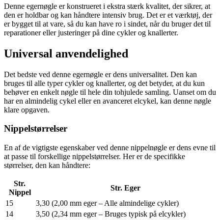
Denne egernøgle er konstrueret i ekstra stærk kvalitet, der sikrer, at
den er holdbar og kan håndtere intensiv brug. Det er et værktøj, der
er bygget til at vare, så du kan have ro i sindet, når du bruger det til
reparationer eller justeringer på dine cykler og knallerter.
Universal anvendelighed
Det bedste ved denne egernøgle er dens universalitet. Den kan
bruges til alle typer cykler og knallerter, og det betyder, at du kun
behøver en enkelt nøgle til hele din tohjulede samling. Uanset om du
har en almindelig cykel eller en avanceret elcykel, kan denne nøgle
klare opgaven.
Nippelstørrelser
En af de vigtigste egenskaber ved denne nippelnøgle er dens evne til
at passe til forskellige nippelstørrelser. Her er de specifikke
størrelser, den kan håndtere:
Str.
Str. Eger
Nippel
15
3,30 (2,00 mm eger – Alle almindelige cykler)
14
3,50 (2,34 mm eger – Bruges typisk på elcykler)