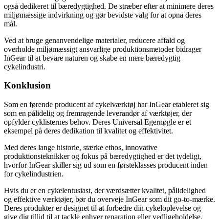
også dedikeret til bæredygtighed. De stræber efter at minimere deres
miljømæssige indvirkning og gør bevidste valg for at opnå deres
mål.
Ved at bruge genanvendelige materialer, reducere affald og
overholde miljømæssigt ansvarlige produktionsmetoder bidrager
InGear til at bevare naturen og skabe en mere bæredygtig
cykelindustri.
Konklusion
Som en førende producent af cykelværktøj har InGear etableret sig
som en pålidelig og fremragende leverandør af værktøjer, der
opfylder cyklisternes behov. Deres Universal Egernøgle er et
eksempel på deres dedikation til kvalitet og effektivitet.
Med deres lange historie, stærke ethos, innovative
produktionsteknikker og fokus på bæredygtighed er det tydeligt,
hvorfor InGear skiller sig ud som en førsteklasses producent inden
for cykelindustrien.
Hvis du er en cykelentusiast, der værdsætter kvalitet, pålidelighed
og effektive værktøjer, bør du overveje InGear som dit go-to-mærke.
Deres produkter er designet til at forbedre din cykeloplevelse og
give dig tillid til at tackle enhver reparation eller vedligeholdelse.