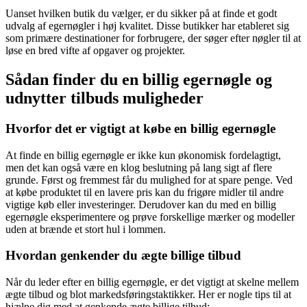
Uanset hvilken butik du vælger, er du sikker på at finde et godt
udvalg af egernøgler i høj kvalitet. Disse butikker har etableret sig
som primære destinationer for forbrugere, der søger efter nøgler til at
løse en bred vifte af opgaver og projekter.
Sådan finder du en billig egernøgle og
udnytter tilbuds muligheder
Hvorfor det er vigtigt at købe en billig egernøgle
At finde en billig egernøgle er ikke kun økonomisk fordelagtigt,
men det kan også være en klog beslutning på lang sigt af flere
grunde. Først og fremmest får du mulighed for at spare penge. Ved
at købe produktet til en lavere pris kan du frigøre midler til andre
vigtige køb eller investeringer. Derudover kan du med en billig
egernøgle eksperimentere og prøve forskellige mærker og modeller
uden at brænde et stort hul i lommen.
Hvordan genkender du ægte billige tilbud
Når du leder efter en billig egernøgle, er det vigtigt at skelne mellem
ægte tilbud og blot markedsføringstaktikker. Her er nogle tips til at
hjælpe dig med at genkende ægte billige tilbud: