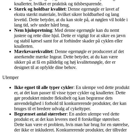
knallerter, hvilket er praktisk og tidsbesparende.
Stærk og holdbar kvalitet
: Denne egernøgle er lavet af
ekstra stærkt materiale, hvilket sikrer holdbarhed og lang
levetid. Dette betyder, at du kan stole på, at nøglen vil holde i
lang tid, selv under hård brug.
Nem hjulopretning
: Med denne egernøgle kan du nemt
justere og rette dine hjul. Dette er vigtigt for at sikre en jævn
og stabil kørsel samt for at forhindre skader på cyklen eller
knallerten.
Mærkevarekvalitet
: Denne egernøgle er produceret af det
anerkendte mærke Ingear. Dette betyder, at du kan være
sikker på at få en pålidelig og høj kvalitetsnøgle, der er
designet til at opfylde dine behov.
Ulemper
Ikke egnet til alle typer cykler
: En ulempe ved dette produkt
er, at det kun passer til visse typer cykler og knallerter. Dette
gør produktet mindre fleksibelt og kan begrænse dets
anvendelighed i forhold til konkurrerende produkter, der kan
bruges til et bredere udvalg af cykeltyper.
Begrænset antal størrelser
: En anden ulempe ved dette
produkt er, at det kun leveres med 8 forskellige størrelser.
Dette kan være et problem, hvis man har brug for en størrelse,
der ikke er inkluderet. Konkurrerende produkter, der tilbyder