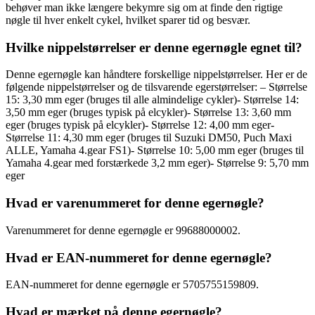
behøver man ikke længere bekymre sig om at finde den rigtige
nøgle til hver enkelt cykel, hvilket sparer tid og besvær.
Hvilke nippelstørrelser er denne egernøgle egnet til?
Denne egernøgle kan håndtere forskellige nippelstørrelser. Her er de
følgende nippelstørrelser og de tilsvarende egerstørrelser: – Størrelse
15: 3,30 mm eger (bruges til alle almindelige cykler)- Størrelse 14:
3,50 mm eger (bruges typisk på elcykler)- Størrelse 13: 3,60 mm
eger (bruges typisk på elcykler)- Størrelse 12: 4,00 mm eger-
Størrelse 11: 4,30 mm eger (bruges til Suzuki DM50, Puch Maxi
ALLE, Yamaha 4.gear FS1)- Størrelse 10: 5,00 mm eger (bruges til
Yamaha 4.gear med forstærkede 3,2 mm eger)- Størrelse 9: 5,70 mm
eger
Hvad er varenummeret for denne egernøgle?
Varenummeret for denne egernøgle er 99688000002.
Hvad er EAN-nummeret for denne egernøgle?
EAN-nummeret for denne egernøgle er 5705755159809.
Hvad er mærket på denne egernøgle?