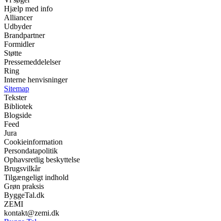
Hjælp med info
Alliancer
Udbyder
Brandpartner
Formidler
Støtte
Pressemeddelelser
Ring
Interne henvisninger
Sitemap
Tekster
Bibliotek
Blogside
Feed
Jura
Cookieinformation
Persondatapolitik
Ophavsretlig beskyttelse
Brugsvilkår
Tilgængeligt indhold
Grøn praksis
ByggeTal.dk
ZEMI
kontakt@zemi.dk