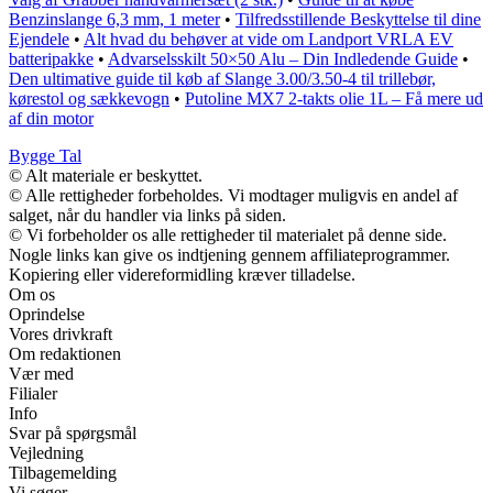
Benzinslange 6,3 mm, 1 meter
•
Tilfredsstillende Beskyttelse til dine
Ejendele
•
Alt hvad du behøver at vide om Landport VRLA EV
batteripakke
•
Advarselsskilt 50×50 Alu – Din Indledende Guide
•
Den ultimative guide til køb af Slange 3.00/3.50-4 til trillebør,
kørestol og sækkevogn
•
Putoline MX7 2-takts olie 1L – Få mere ud
af din motor
Bygge Tal
© Alt materiale er beskyttet.
© Alle rettigheder forbeholdes. Vi modtager muligvis en andel af
salget, når du handler via links på siden.
© Vi forbeholder os alle rettigheder til materialet på denne side.
Nogle links kan give os indtjening gennem affiliateprogrammer.
Kopiering eller videreformidling kræver tilladelse.
Om os
Oprindelse
Vores drivkraft
Om redaktionen
Vær med
Filialer
Info
Svar på spørgsmål
Vejledning
Tilbagemelding
Vi søger