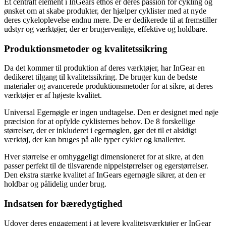
Et centralt element i InGears ethos er deres passion for cykling og
ønsket om at skabe produkter, der hjælper cyklister med at nyde
deres cykeloplevelse endnu mere. De er dedikerede til at fremstiller
udstyr og værktøjer, der er brugervenlige, effektive og holdbare.
Produktionsmetoder og kvalitetssikring
Da det kommer til produktion af deres værktøjer, har InGear en
dedikeret tilgang til kvalitetssikring. De bruger kun de bedste
materialer og avancerede produktionsmetoder for at sikre, at deres
værktøjer er af højeste kvalitet.
Universal Egernøgle er ingen undtagelse. Den er designet med nøje
præcision for at opfylde cyklisternes behov. De 8 forskellige
størrelser, der er inkluderet i egernøglen, gør det til et alsidigt
værktøj, der kan bruges på alle typer cykler og knallerter.
Hver størrelse er omhyggeligt dimensioneret for at sikre, at den
passer perfekt til de tilsvarende nippelstørrelser og egerstørrelser.
Den ekstra stærke kvalitet af InGears egernøgle sikrer, at den er
holdbar og pålidelig under brug.
Indsatsen for bæredygtighed
Udover deres engagement i at levere kvalitetsværktøjer er InGear