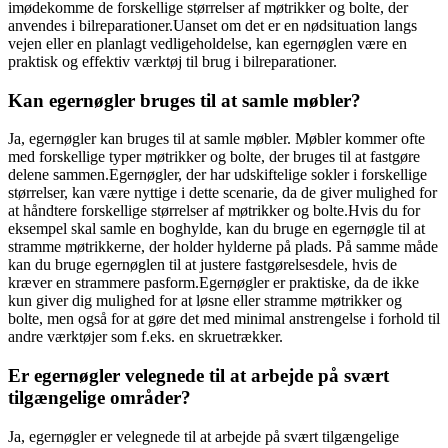
imødekomme de forskellige størrelser af møtrikker og bolte, der
anvendes i bilreparationer.Uanset om det er en nødsituation langs
vejen eller en planlagt vedligeholdelse, kan egernøglen være en
praktisk og effektiv værktøj til brug i bilreparationer.
Kan egernøgler bruges til at samle møbler?
Ja, egernøgler kan bruges til at samle møbler. Møbler kommer ofte
med forskellige typer møtrikker og bolte, der bruges til at fastgøre
delene sammen.Egernøgler, der har udskiftelige sokler i forskellige
størrelser, kan være nyttige i dette scenarie, da de giver mulighed for
at håndtere forskellige størrelser af møtrikker og bolte.Hvis du for
eksempel skal samle en boghylde, kan du bruge en egernøgle til at
stramme møtrikkerne, der holder hylderne på plads. På samme måde
kan du bruge egernøglen til at justere fastgørelsesdele, hvis de
kræver en strammere pasform.Egernøgler er praktiske, da de ikke
kun giver dig mulighed for at løsne eller stramme møtrikker og
bolte, men også for at gøre det med minimal anstrengelse i forhold til
andre værktøjer som f.eks. en skruetrækker.
Er egernøgler velegnede til at arbejde på svært
tilgængelige områder?
Ja, egernøgler er velegnede til at arbejde på svært tilgængelige