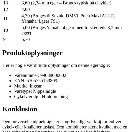
13
3,60 (2,34 mm eger – Bruges typisk på elcykler)
12
4,00
4,30 (Bruges til Suzuki DM50, Puch Maxi ALLE,
11
Yamaha 4.gear FS1)
5,00 (Bruges Yamaha 4.gear med forstærkede 3,2 mm
10
eger)
9
5,70
Produktoplysninger
Her er nogle værdifulde oplysninger om denne egernøgle:
Varenummer: 99688000002
EAN: 5705755159809
Mærke: Ingear
Varetype: Nippelnøgle
Cykelværktøj: Hjulopretning
Konklusion
Den universelle nippelnøgle er et nødvendigt værktøj for enhver
cykel- eller knallertentusiast. Den kombinerer stærk kvalitet med en