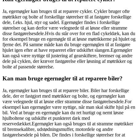
Ja, egernøgler kan bruges til at reparere cykler. Cykler bruger ofte
møtrikker og bolte af forskellige størrelser til at fastgøre forskellige
dele, f.eks. hjul, styr og sadel. Egernøgler findes i forskellige
størrelser og kan derfor være velegnede til at løsne eller stramme
disse fastgørelsesdele.Hvis du står over for en flad cykeldæk, kan du
for eksempel bruge en egernøgle til at løsne møtrikkerne på hjulet og
fjerne det. På samme måde kan du bruge egernøglen til at fastgøre
hjulet igen efter at have repareret eller udskiftet slangen.Egernøgler
kan også være nyttige til justering af gearskiftere, bremser og andre
dele på cyklen, der kræver fastgørelse eller løsning af møtrikker og
bolte af passende størrelse.
Kan man bruge egernøgler til at reparere biler?
Ja, egernøgler kan bruges til at reparere biler. Biler har forskellige
dele, der er fastgjort med møtrikker og bolte, og egernøgler kan
være velegnede til at løsne eller stramme disse fastgørelsesdele.For
eksempel kan egernøgler være nyttige, når man skal skifte hjul på en
bil. Ved at bruge en egernøgle kan du ret hurtigt og nemt løsne
hjulboltene og udskifte et punkteret dæk med
reservedækket.Egernøgler kan også bruges til at stramme møtrikker
til bremsekalibre, udstødningsmuffer, motordele og andre
fastgørelsesdele på bilen. De findes i forskellige størrelser for at