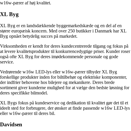
w16w-pærer af høj kvalitet.
XL Byg
XL Byg er en landsdækkende byggemarkedskæde og en del af en
større europæisk koncern. Med over 250 butikker i Danmark har XL
Byg opnået betydelig succes på markedet.
Virksomheden er kendt for deres kundecentrerede tilgang og fokus på
at levere kvalitetsprodukter til konkurrencedygtige priser. Kunder roser
også ofte XL Byg for deres imødekommende personale og gode
service.
Vedrørende w16w LED-lys eller w16w-pærer tilbyder XL Byg
forskellige produkter inden for biltilbehør og elektriske komponenter,
der indfrier behovene hos bilejere og mekanikere. Deres brede
sortiment giver kunderne mulighed for at vælge den bedste løsning for
deres specifikke bilmodel.
XL Bygs fokus på kundeservice og dedikation til kvalitet gør det til et
ideelt sted for forbrugere, der ønsker at finde passende w16w LED-lys
eller w16w-pærer til deres bil.
Davidsen