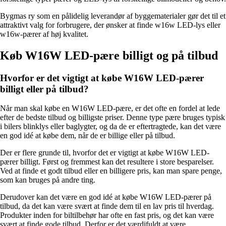
Bygmas ry som en pålidelig leverandør af byggematerialer gør det til et
attraktivt valg for forbrugere, der ønsker at finde w16w LED-lys eller
w16w-pærer af høj kvalitet.
Køb W16W LED-pære billigt og på tilbud
Hvorfor er det vigtigt at købe W16W LED-pærer
billigt eller på tilbud?
Når man skal købe en W16W LED-pære, er det ofte en fordel at lede
efter de bedste tilbud og billigste priser. Denne type pære bruges typisk
i bilers blinklys eller baglygter, og da de er eftertragtede, kan det være
en god idé at købe dem, når de er billige eller på tilbud.
Der er flere grunde til, hvorfor det er vigtigt at købe W16W LED-
pærer billigt. Først og fremmest kan det resultere i store besparelser.
Ved at finde et godt tilbud eller en billigere pris, kan man spare penge,
som kan bruges på andre ting.
Derudover kan det være en god idé at købe W16W LED-pærer på
tilbud, da det kan være svært at finde dem til en lav pris til hverdag.
Produkter inden for biltilbehør har ofte en fast pris, og det kan være
svært at finde gode tilbud. Derfor er det værdifuldt at være