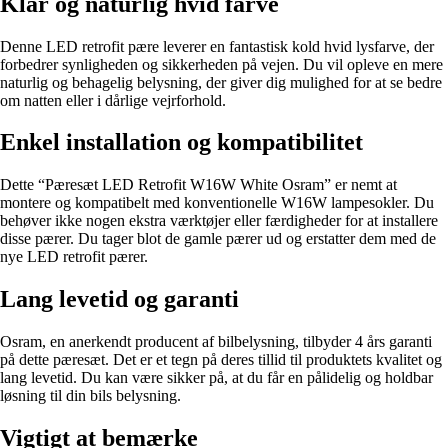
Klar og naturlig hvid farve
Denne LED retrofit pære leverer en fantastisk kold hvid lysfarve, der
forbedrer synligheden og sikkerheden på vejen. Du vil opleve en mere
naturlig og behagelig belysning, der giver dig mulighed for at se bedre
om natten eller i dårlige vejrforhold.
Enkel installation og kompatibilitet
Dette “Pæresæt LED Retrofit W16W White Osram” er nemt at
montere og kompatibelt med konventionelle W16W lampesokler. Du
behøver ikke nogen ekstra værktøjer eller færdigheder for at installere
disse pærer. Du tager blot de gamle pærer ud og erstatter dem med de
nye LED retrofit pærer.
Lang levetid og garanti
Osram, en anerkendt producent af bilbelysning, tilbyder 4 års garanti
på dette pæresæt. Det er et tegn på deres tillid til produktets kvalitet og
lang levetid. Du kan være sikker på, at du får en pålidelig og holdbar
løsning til din bils belysning.
Vigtigt at bemærke