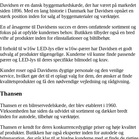
Davidsen er en dansk byggemarkedskæde, der har været på markedet
siden 1896. Med en lang historie i Danmark har Davidsen opnået en
stærk position inden for salg af byggematerialer og værktøjer.
En af årsagerne til Davidsens succes er deres omfattende sortiment og
fokus på at opfylde kundernes behov. Butikken tilbyder også en bred
vifte af produkter inden for elinstallationer og biltilbehør.
I forhold til w16w LED-lys eller w16w-pærer har Davidsen et godt
udvalg af produkter tilgængelige. Kunderne vil kunne finde passende
pærer og LED-lys til deres specifikke bilmodel og krav.
Kunder roser også Davidsens dygtige personale og den venlige
service, hvilket gør det til et oplagt valg for dem, der ønsker at finde
kvalitetsprodukter og få den nødvendige vejledning og rådgivning.
Thansen
Thansen er en bilreservedelskæde, der blev etableret i 1960.
Virksomheden har siden da udvidet sit sortiment og dækker bredt
inden for autodele, tilbehør og værktøjer.
Thansen er kendt for deres konkurrencedygtige priser og høje kvalitet
af produkter. Butikken har også eksperter inden for autodele og
bilreparation, der står klar til at hjælpe kunderne med at finde de rigtige