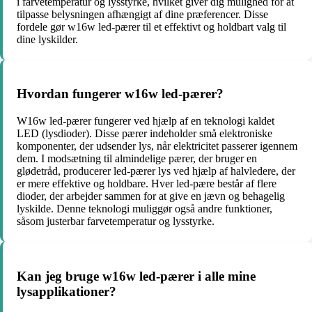
i farvetemperatur og lysstyrke, hvilket giver dig mulighed for at
tilpasse belysningen afhængigt af dine præferencer. Disse
fordele gør w16w led-pærer til et effektivt og holdbart valg til
dine lyskilder.
Hvordan fungerer w16w led-pærer?
W16w led-pærer fungerer ved hjælp af en teknologi kaldet
LED (lysdioder). Disse pærer indeholder små elektroniske
komponenter, der udsender lys, når elektricitet passerer igennem
dem. I modsætning til almindelige pærer, der bruger en
glødetråd, producerer led-pærer lys ved hjælp af halvledere, der
er mere effektive og holdbare. Hver led-pære består af flere
dioder, der arbejder sammen for at give en jævn og behagelig
lyskilde. Denne teknologi muliggør også andre funktioner,
såsom justerbar farvetemperatur og lysstyrke.
Kan jeg bruge w16w led-pærer i alle mine
lysapplikationer?