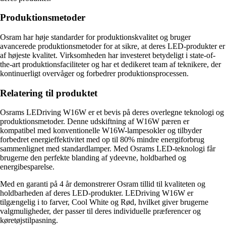
Produktionsmetoder
Osram har høje standarder for produktionskvalitet og bruger
avancerede produktionsmetoder for at sikre, at deres LED-produkter er
af højeste kvalitet. Virksomheden har investeret betydeligt i state-of-
the-art produktionsfaciliteter og har et dedikeret team af teknikere, der
kontinuerligt overvåger og forbedrer produktionsprocessen.
Relatering til produktet
Osrams LEDriving W16W er et bevis på deres overlegne teknologi og
produktionsmetoder. Denne udskiftning af W16W pæren er
kompatibel med konventionelle W16W-lampesokler og tilbyder
forbedret energieffektivitet med op til 80% mindre energiforbrug
sammenlignet med standardlamper. Med Osrams LED-teknologi får
brugerne den perfekte blanding af ydeevne, holdbarhed og
energibesparelse.
Med en garanti på 4 år demonstrerer Osram tillid til kvaliteten og
holdbarheden af deres LED-produkter. LEDriving W16W er
tilgængelig i to farver, Cool White og Rød, hvilket giver brugerne
valgmuligheder, der passer til deres individuelle præferencer og
køretøjstilpasning.