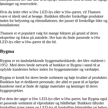
løsninger og reservedele.
Hvis du leder efter w16w LED-lys eller w16w-pærer, vil Thansen
være et ideelt sted at besøge. Butikken tilbyder forskellige produkter
inden for belysning og elinstallationer, der passer til forskellige biler og
installationer.
Thansen er et populært valg for mange bilejere på grund af deres
ekspertise og fokus på autodele. Her kan du finde passende w16w
LED-lys eller w16w-pærer til din bil.
Bygma
Bygma er en landsdækkende byggemarkedskæde, der blev etableret i
1952. Med deres brede netværk af butikker er Bygma i stand til at
opfylde kundernes behov inden for byggematerialer og værktøjer.
Bygma er kendt for deres brede sortiment og høje kvalitet af produkter.
Butikken har et dedikeret personale, der altid er parat til at hjælpe
kunderne med at finde de rigtige materialer og løsninger til deres
byggeprojekter.
For dem der søger w16w LED-lys eller w16w-pærer, har Bygma også
et passende sortiment af elprodukter og biltilbehør. Butikken tilbyder
forskellige typer pærer og LED-lys til forskellige bilmodeller og behov.