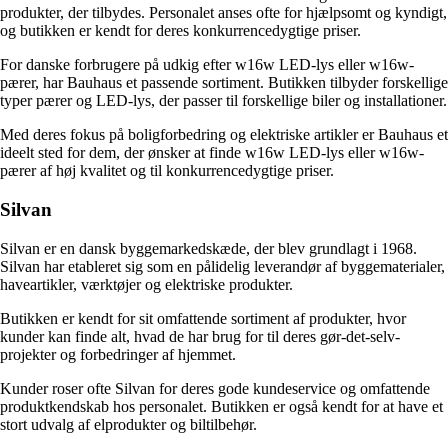
produkter, der tilbydes. Personalet anses ofte for hjælpsomt og kyndigt,
og butikken er kendt for deres konkurrencedygtige priser.
For danske forbrugere på udkig efter w16w LED-lys eller w16w-
pærer, har Bauhaus et passende sortiment. Butikken tilbyder forskellige
typer pærer og LED-lys, der passer til forskellige biler og installationer.
Med deres fokus på boligforbedring og elektriske artikler er Bauhaus et
ideelt sted for dem, der ønsker at finde w16w LED-lys eller w16w-
pærer af høj kvalitet og til konkurrencedygtige priser.
Silvan
Silvan er en dansk byggemarkedskæde, der blev grundlagt i 1968.
Silvan har etableret sig som en pålidelig leverandør af byggematerialer,
haveartikler, værktøjer og elektriske produkter.
Butikken er kendt for sit omfattende sortiment af produkter, hvor
kunder kan finde alt, hvad de har brug for til deres gør-det-selv-
projekter og forbedringer af hjemmet.
Kunder roser ofte Silvan for deres gode kundeservice og omfattende
produktkendskab hos personalet. Butikken er også kendt for at have et
stort udvalg af elprodukter og biltilbehør.