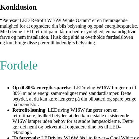
Konklusion
“Pæresæt LED Retrofit W16W White Osram” er en fremragende
mulighed for at opgradere din bils belysning og opnå energibesparelse.
Med denne LED retrofit pære får du bedre synlighed, en naturlig hvid
farve og nem installation. Husk dog altid at overholde færdselsloven
og kun bruge disse pærer til indendørs belysning.
Fordele
Op til 80% energibesparelse
: LEDriving W16W bruger op til
80% mindre energi sammenlignet med standardlamper. Dette
betyder, at du kan køre længere på din bilbatteri og spare penge
på brændstof.
Retrofit-løsning
: LEDriving W16W fungerer som en
retrofitpære, hvilket betyder, at den kan erstatte eksisterende
W16W-lamper uden behov for at ændre lampesoklerne. Dette
gør det nemt og bekvemt at opgradere dine lys til LED-
teknologi.
To farvevalg
: LEDriving W16W fås i to farver – Cool White og