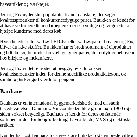
haveartikler og værktøjer.
Jem og Fix nyder stor popularitet blandt danskere, der søger
kvalitetsprodukter til konkurrencedygtige priser. Butikken er kendt for
at have velforberedte medarbejdere, der er kyndige og ivrige efter at
hjælpe kunderne med deres køb.
Hvis du leder efter w16w LED-lys eller w16w-pærer hos Jem og Fix,
bliver du ikke skuffet. Butikken har et bredt sortiment af elprodukter
og biltilbehør, herunder forskellige typer pærer, der opfylder behovene
hos bilejere og mekanikere.
Jem og Fix er det rette sted at besøge, hvis du ønsker
kvalitetsprodukter inden for denne specifikke produktkategori, og
samtidig ønsker god værdi for pengene.
Bauhaus
Bauhaus er en international byggemarkedskæde med en stærk
tilstedeværelse i Danmark. Virksomheden blev grundlagt i 1960 og er
siden vokset betydeligt. Bauhaus er kendt for deres omfattende
sortiment inden for boligforbedring, havearbejde, VVS og elektriske
artikler.
Kunder har rost Bauhaus for deres store butikker og den brede vifte af