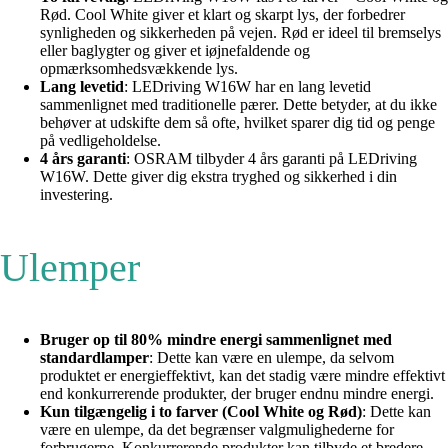
Rød. Cool White giver et klart og skarpt lys, der forbedrer
synligheden og sikkerheden på vejen. Rød er ideel til bremselys
eller baglygter og giver et iøjnefaldende og
opmærksomhedsvækkende lys.
Lang levetid
: LEDriving W16W har en lang levetid
sammenlignet med traditionelle pærer. Dette betyder, at du ikke
behøver at udskifte dem så ofte, hvilket sparer dig tid og penge
på vedligeholdelse.
4 års garanti
: OSRAM tilbyder 4 års garanti på LEDriving
W16W. Dette giver dig ekstra tryghed og sikkerhed i din
investering.
Ulemper
Bruger op til 80% mindre energi sammenlignet med
standardlamper
: Dette kan være en ulempe, da selvom
produktet er energieffektivt, kan det stadig være mindre effektivt
end konkurrerende produkter, der bruger endnu mindre energi.
Kun tilgængelig i to farver (Cool White og Rød)
: Dette kan
være en ulempe, da det begrænser valgmulighederne for
forbrugerne. Konkurrerende produkter kan tilbyde et bredere