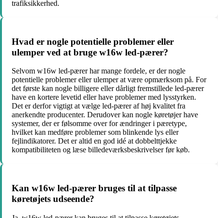
trafiksikkerhed.
Hvad er nogle potentielle problemer eller
ulemper ved at bruge w16w led-pærer?
Selvom w16w led-pærer har mange fordele, er der nogle
potentielle problemer eller ulemper at være opmærksom på. For
det første kan nogle billigere eller dårligt fremstillede led-pærer
have en kortere levetid eller have problemer med lysstyrken.
Det er derfor vigtigt at vælge led-pærer af høj kvalitet fra
anerkendte producenter. Derudover kan nogle køretøjer have
systemer, der er følsomme over for ændringer i pæretype,
hvilket kan medføre problemer som blinkende lys eller
fejlindikatorer. Det er altid en god idé at dobbelttjekke
kompatibiliteten og læse billedeværksbeskrivelser før køb.
Kan w16w led-pærer bruges til at tilpasse
køretøjets udseende?
Ja, w16w led-pærer kan bruges til at tilpasse køretøjets