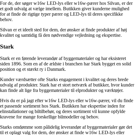
For de, der søger w16w LED-lys eller w16w-pærer hos Silvan, er der
et godt udvalg at vælge imellem. Butikken giver kunderne mulighed
for at finde de rigtige typer pærer og LED-lys til deres specifikke
behov.
Silvan er et ideelt sted for dem, der ønsker at finde produkter af høj
kvalitet og samtidig få den nødvendige vejledning og ekspertise.
Stark
Stark er en førende leverandør af byggematerialer og har eksisteret
siden 1896. Som en af ​​de ældste i branchen har Stark bygget en solid
position og et stærkt ry i Danmark.
Kunder værdsætter ofte Starks engagement i kvalitet og deres brede
udvalg af produkter. Stark har et stort netværk af butikker, hvor kunder
kan finde alt lige fra byggematerialer til elprodukter og værktøjer.
Hvis du er på jagt efter w16w LED-lys eller w16w-pærer, vil du finde
et passende sortiment hos Stark. Butikken har ekspertise inden for
elinstallationer og biltilbehør, og deres sortiment vil kunne opfylde
kravene for mange forskellige bilmodeller og behov.
Starks omdømme som pålidelig leverandør af byggematerialer gør det
til et oplagt valg for dem, der ønsker at finde w16w LED-lys eller