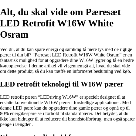
Alt, du skal vide om Pæresæt
LED Retrofit W16W White
Osram
Ved du, at du kan spare energi og samtidig få mere lys med de rigtige
pærer til din bil? “Pæresæt LED Retrofit W16W White Osram” er en
fantastisk mulighed for at opgradere dine W16W lygter og få en bedre
køreoplevelse. I denne artikel vil vi gennemgå alt, hvad du skal vide
om dette produkt, så du kan træffe en informeret beslutning ved køb.
LED retrofit teknologi til W16W pærer
LED retrofit pæren “LEDriving W16W” er specielt designet til at
erstatte konventionelle W16W pærer i forskellige applikationer. Med
denne LED pære kan du opgradere dine gamle pærer og opnå op til
80% energibesparelse i forhold til standardpærer. Det betyder, at du
ikke kun bidrager til at reducere dit brændstofforbrug, men også sparer
penge i længden.