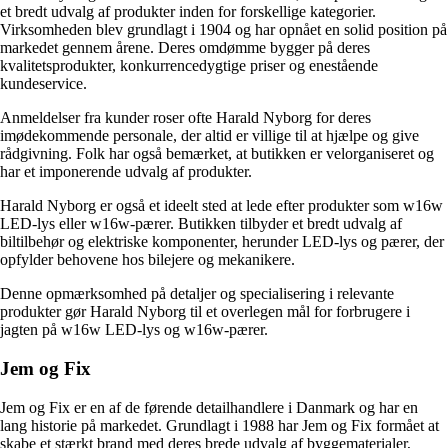
et bredt udvalg af produkter inden for forskellige kategorier.
Virksomheden blev grundlagt i 1904 og har opnået en solid position på
markedet gennem årene. Deres omdømme bygger på deres
kvalitetsprodukter, konkurrencedygtige priser og enestående
kundeservice.
Anmeldelser fra kunder roser ofte Harald Nyborg for deres
imødekommende personale, der altid er villige til at hjælpe og give
rådgivning. Folk har også bemærket, at butikken er velorganiseret og
har et imponerende udvalg af produkter.
Harald Nyborg er også et ideelt sted at lede efter produkter som w16w
LED-lys eller w16w-pærer. Butikken tilbyder et bredt udvalg af
biltilbehør og elektriske komponenter, herunder LED-lys og pærer, der
opfylder behovene hos bilejere og mekanikere.
Denne opmærksomhed på detaljer og specialisering i relevante
produkter gør Harald Nyborg til et overlegen mål for forbrugere i
jagten på w16w LED-lys og w16w-pærer.
Jem og Fix
Jem og Fix er en af ​​de førende detailhandlere i Danmark og har en
lang historie på markedet. Grundlagt i 1988 har Jem og Fix formået at
skabe et stærkt brand med deres brede udvalg af byggematerialer,