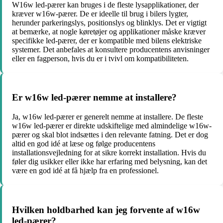
W16w led-pærer kan bruges i de fleste lysapplikationer, der
kræver w16w-pærer. De er ideelle til brug i bilers lygter,
herunder parkeringslys, positionslys og blinklys. Det er vigtigt
at bemærke, at nogle køretøjer og applikationer måske kræver
specifikke led-pærer, der er kompatible med bilens elektriske
systemer. Det anbefales at konsultere producentens anvisninger
eller en fagperson, hvis du er i tvivl om kompatibiliteten.
Er w16w led-pærer nemme at installere?
Ja, w16w led-pærer er generelt nemme at installere. De fleste
w16w led-pærer er direkte udskiftelige med almindelige w16w-
pærer og skal blot indsættes i den relevante fatning. Det er dog
altid en god idé at læse og følge producentens
installationsvejledning for at sikre korrekt installation. Hvis du
føler dig usikker eller ikke har erfaring med belysning, kan det
være en god idé at få hjælp fra en professionel.
Hvilken holdbarhed kan jeg forvente af w16w
led-pærer?