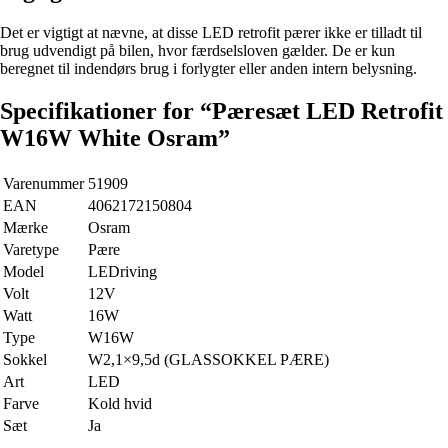
Det er vigtigt at nævne, at disse LED retrofit pærer ikke er tilladt til
brug udvendigt på bilen, hvor færdselsloven gælder. De er kun
beregnet til indendørs brug i forlygter eller anden intern belysning.
Specifikationer for “Pæresæt LED Retrofit
W16W White Osram”
Varenummer
51909
EAN
4062172150804
Mærke
Osram
Varetype
Pære
Model
LEDriving
Volt
12V
Watt
16W
Type
W16W
Sokkel
W2,1×9,5d (GLASSOKKEL PÆRE)
Art
LED
Farve
Kold hvid
Sæt
Ja