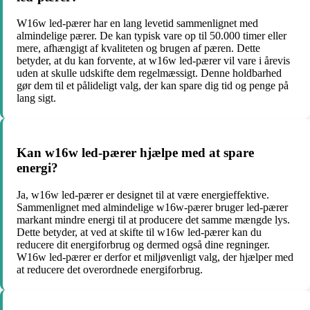
W16w led-pærer har en lang levetid sammenlignet med
almindelige pærer. De kan typisk vare op til 50.000 timer eller
mere, afhængigt af kvaliteten og brugen af ​​pæren. Dette
betyder, at du kan forvente, at w16w led-pærer vil vare i årevis
uden at skulle udskifte dem regelmæssigt. Denne holdbarhed
gør dem til et pålideligt valg, der kan spare dig tid og penge på
lang sigt.
Kan w16w led-pærer hjælpe med at spare
energi?
Ja, w16w led-pærer er designet til at være energieffektive.
Sammenlignet med almindelige w16w-pærer bruger led-pærer
markant mindre energi til at producere det samme mængde lys.
Dette betyder, at ved at skifte til w16w led-pærer kan du
reducere dit energiforbrug og dermed også dine regninger.
W16w led-pærer er derfor et miljøvenligt valg, der hjælper med
at reducere det overordnede energiforbrug.