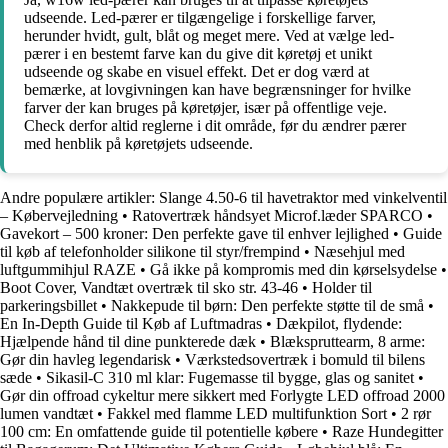
udseende. Led-pærer er tilgængelige i forskellige farver,
herunder hvidt, gult, blåt og meget mere. Ved at vælge led-
pærer i en bestemt farve kan du give dit køretøj et unikt
udseende og skabe en visuel effekt. Det er dog værd at
bemærke, at lovgivningen kan have begrænsninger for hvilke
farver der kan bruges på køretøjer, især på offentlige veje.
Check derfor altid reglerne i dit område, før du ændrer pærer
med henblik på køretøjets udseende.
Andre populære artikler:
Slange 4.50-6 til havetraktor med vinkelventil
– Købervejledning
•
Ratovertræk håndsyet Microf.læder SPARCO
•
Gavekort – 500 kroner: Den perfekte gave til enhver lejlighed
•
Guide
til køb af telefonholder silikone til styr/frempind
•
Næsehjul med
luftgummihjul RAZE
•
Gå ikke på kompromis med din kørselsydelse
•
Boot Cover, Vandtæt overtræk til sko str. 43-46
•
Holder til
parkeringsbillet
•
Nakkepude til børn: Den perfekte støtte til de små
•
En In-Depth Guide til Køb af Luftmadras
•
Dækpilot, flydende:
Hjælpende hånd til dine punkterede dæk
•
Blækspruttearm, 8 arme:
Gør din havleg legendarisk
•
Værkstedsovertræk i bomuld til bilens
sæde
•
Sikasil-C 310 ml klar: Fugemasse til bygge, glas og sanitet
•
Gør din offroad cykeltur mere sikkert med Forlygte LED offroad 2000
lumen vandtæt
•
Fakkel med flamme LED multifunktion Sort
•
2 rør
100 cm: En omfattende guide til potentielle købere
•
Raze Hundegitter