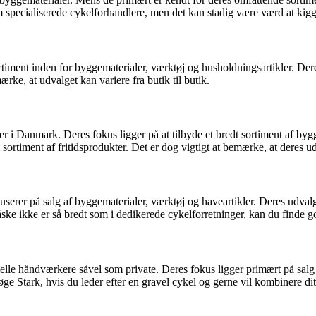
 specialiserede cykelforhandlere, men det kan stadig være værd at kigge
ent inden for byggematerialer, værktøj og husholdningsartikler. Deres 
rke, at udvalget kan variere fra butik til butik.
i Danmark. Deres fokus ligger på at tilbyde et bredt sortiment af byg
sortiment af fritidsprodukter. Det er dog vigtigt at bemærke, at deres udv
rer på salg af byggematerialer, værktøj og haveartikler. Deres udvalg 
ske ikke er så bredt som i dedikerede cykelforretninger, kan du finde 
nelle håndværkere såvel som private. Deres fokus ligger primært på salg
øge Stark, hvis du leder efter en gravel cykel og gerne vil kombinere d