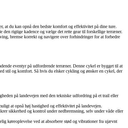
er, at du kan opnå den bedste komfort og effektivitet på dine ture.
de den rigtige kadence og vælge det rette gear til forskellige terræner.
ving, bremse korrekt og navigere over forhindringer for at forbedre
dende eventyr på udfordrende terræner. Denne cykel er bygget til at
med stil og komfort. Så hvis du elsker cykling og ønsker en cykel, der
gheden på landevejen med den tekniske udfordring på et trail eller
ligt at opnå høj hastighed og effektivitet på landevejen.
sikrer sikkerhed og kontrol under nedbremsning, selv under våde eller
lig køreoplevelse ved at absorbere stød og vibrationer fra ujævnt