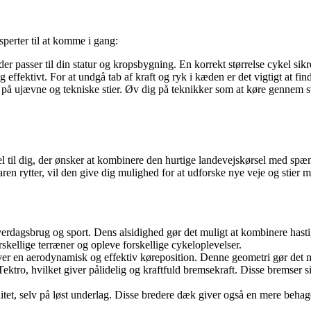
sperter til at komme i gang:
er passer til din statur og kropsbygning. En korrekt størrelse cykel sikr
g effektivt. For at undgå tab af kraft og ryk i kæden er det vigtigt at fin
 på ujævne og tekniske stier. Øv dig på teknikker som at køre gennem s
til dig, der ønsker at kombinere den hurtige landevejskørsel med spæn
ren rytter, vil den give dig mulighed for at udforske nye veje og stier 
verdagsbrug og sport. Dens alsidighed gør det muligt at kombinere hasti
orskellige terræner og opleve forskellige cykeloplevelser.
iver en aerodynamisk og effektiv køreposition. Denne geometri gør det mu
ktro, hvilket giver pålidelig og kraftfuld bremsekraft. Disse bremser 
tet, selv på løst underlag. Disse bredere dæk giver også en mere behage