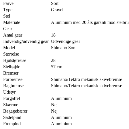
Farve
Sort
Type
Gravel
Stel
Materiale
Aluminium med 20 års garanti mod stelbr
Gear
Antal gear
18
Indvendig/udvendig gear
Udvendige gear
Model
Shimano Sora
Størrelse
Hjulstørrelse
28
Stelhøjde
57 cm
Bremser
Forbremse
Shimano/Tektro mekanisk skivebremse
Bagbremse
Shimano/Tektro mekanisk skivebremse
Udstyr
Forgaffel
Aluminium
Skærme
Nej
Bagagebærer
Nej
Sadelpind
Aluminium
Frempind
Aluminium