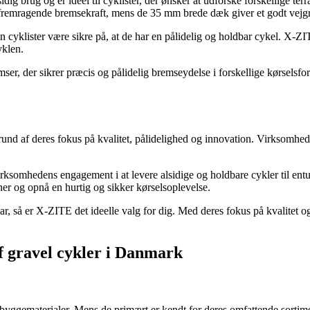
lsidig brug og er ideel til cyklister, der ønsker at udforske forskellige 
fremragende bremsekraft, mens de 35 mm brede dæk giver et godt vejgre
an cyklister være sikre på, at de har en pålidelig og holdbar cykel. X-Z
yklen.
, der sikrer præcis og pålidelig bremseydelse i forskellige kørselsfo
nd af deres fokus på kvalitet, pålidelighed og innovation. Virksomheden
rksomhedens engagement i at levere alsidige og holdbare cykler til ent
æner og opnå en hurtig og sikker kørselsoplevelse.
ar, så er X-ZITE det ideelle valg for dig. Med deres fokus på kvalitet og
f gravel cykler i Danmark
yggematerialer. Mens de primært er kendt for deres omfattende sortimen