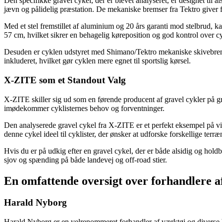
Den specifikke gravel cykel, der er blevet analyseret, er designet til a
jævn og pålidelig præstation. De mekaniske bremser fra Tektro giver 
Med et stel fremstillet af aluminium og 20 års garanti mod stelbrud, k
57 cm, hvilket sikrer en behagelig køreposition og god kontrol over c
Desuden er cyklen udstyret med Shimano/Tektro mekaniske skivebremser
inkluderet, hvilket gør cyklen mere egnet til sportslig kørsel.
X-ZITE som et Standout Valg
X-ZITE skiller sig ud som en førende producent af gravel cykler på gru
imødekommer cyklisternes behov og forventninger.
Den analyserede gravel cykel fra X-ZITE er et perfekt eksempel på vi
denne cykel ideel til cyklister, der ønsker at udforske forskellige terr
Hvis du er på udkig efter en gravel cykel, der er både alsidig og holdb
sjov og spænding på både landevej og off-road stier.
En omfattende oversigt over forhandlere a
Harald Nyborg
Harald Nyborg er en velrenommeret forhandler af værktøj og diverse b