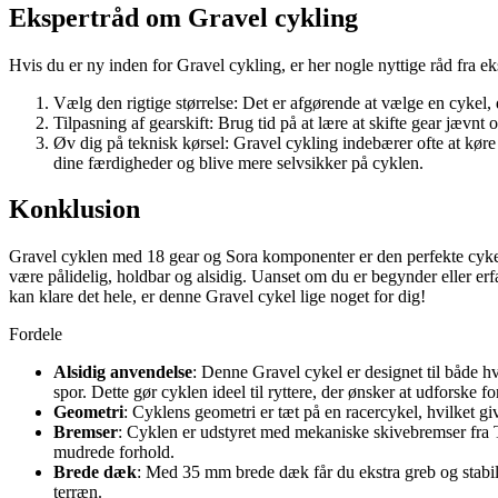
Ekspertråd om Gravel cykling
Hvis du er ny inden for Gravel cykling, er her nogle nyttige råd fra ek
Vælg den rigtige størrelse: Det er afgørende at vælge en cykel, d
Tilpasning af gearskift: Brug tid på at lære at skifte gear jævnt o
Øv dig på teknisk kørsel: Gravel cykling indebærer ofte at køre
dine færdigheder og blive mere selvsikker på cyklen.
Konklusion
Gravel cyklen med 18 gear og Sora komponenter er den perfekte cykel 
være pålidelig, holdbar og alsidig. Uanset om du er begynder eller erfa
kan klare det hele, er denne Gravel cykel lige noget for dig!
Fordele
Alsidig anvendelse
: Denne Gravel cykel er designet til både h
spor. Dette gør cyklen ideel til ryttere, der ønsker at udforske f
Geometri
: Cyklens geometri er tæt på en racercykel, hvilket g
Bremser
: Cyklen er udstyret med mekaniske skivebremser fra Te
mudrede forhold.
Brede dæk
: Med 35 mm brede dæk får du ekstra greb og stabili
terræn.