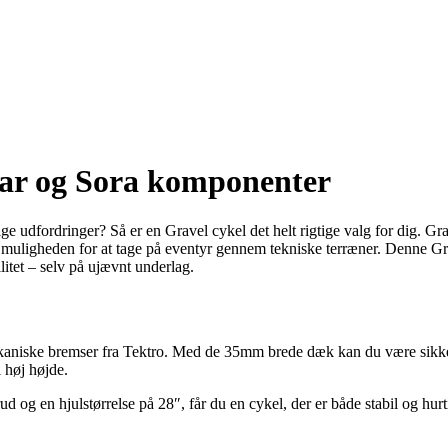
ear og Sora komponenter
udfordringer? Så er en Gravel cykel det helt rigtige valg for dig. Gra
uligheden for at tage på eventyr gennem tekniske terræner. Denne Grav
litet – selv på ujævnt underlag.
niske bremser fra Tektro. Med de 35mm brede dæk kan du være sikker på
l høj højde.
og en hjulstørrelse på 28″, får du en cykel, der er både stabil og hurt