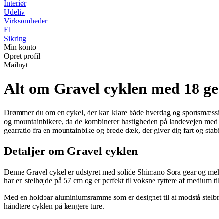
Interiør
Udeliv
Virksomheder
El
Sikring
Min konto
Opret profil
Mailnyt
Alt om Gravel cyklen med 18 g
Drømmer du om en cykel, der kan klare både hverdag og sportsmæssige 
og mountainbikere, da de kombinerer hastigheden på landevejen med m
gearratio fra en mountainbike og brede dæk, der giver dig fart og stabi
Detaljer om Gravel cyklen
Denne Gravel cykel er udstyret med solide Shimano Sora gear og meka
har en stelhøjde på 57 cm og er perfekt til voksne ryttere af medium ti
Med en holdbar aluminiumsramme som er designet til at modstå stelbrud 
håndtere cyklen på længere ture.