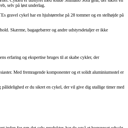
terræner. Cyklen er udstyret med solide Shimano Sora gear, der sikrer en
b, selv på løst underlag.
ITEs gravel cykel har en hjulstørrelse på 28 tommer og en stelhøjde på
rhold. Skærme, bagagebærer og andre udstyrsdetaljer er ikke
s erfaring og ekspertise bruges til at skabe cykler, der
usiaster. Med fremragende komponenter og et solidt aluminiumsstel er
 pålidelighed er du sikret en cykel, der vil give dig utallige timer med
t inden for gør-det-selv-produkter, har de også et begrænset udvalg