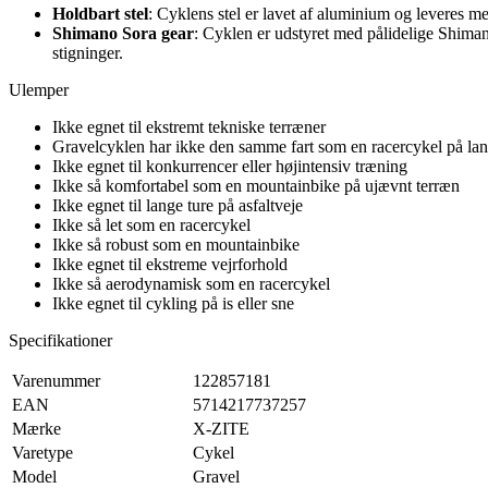
Holdbart stel
: Cyklens stel er lavet af aluminium og leveres me
Shimano Sora gear
: Cyklen er udstyret med pålidelige Shimano 
stigninger.
Ulemper
Ikke egnet til ekstremt tekniske terræner
Gravelcyklen har ikke den samme fart som en racercykel på la
Ikke egnet til konkurrencer eller højintensiv træning
Ikke så komfortabel som en mountainbike på ujævnt terræn
Ikke egnet til lange ture på asfaltveje
Ikke så let som en racercykel
Ikke så robust som en mountainbike
Ikke egnet til ekstreme vejrforhold
Ikke så aerodynamisk som en racercykel
Ikke egnet til cykling på is eller sne
Specifikationer
Varenummer
122857181
EAN
5714217737257
Mærke
X-ZITE
Varetype
Cykel
Model
Gravel