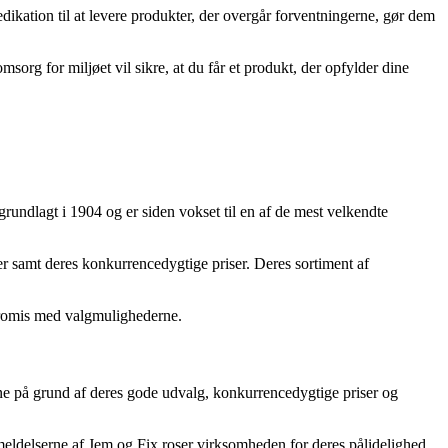
kation til at levere produkter, der overgår forventningerne, gør dem
org for miljøet vil sikre, at du får et produkt, der opfylder dine
grundlagt i 1904 og er siden vokset til en af de mest velkendte
 samt deres konkurrencedygtige priser. Deres sortiment af
ompromis med valgmulighederne.
e på grund af deres gode udvalg, konkurrencedygtige priser og
nmeldelserne af Jem og Fix roser virksomheden for deres pålidelighed,