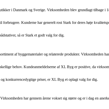
ker i Danmark og Sverige. Virksomheden blev grundlagt tilbage i 1896
 til forbrugere. Kunderne har generelt rost Stark for deres høje kvalitet
stativer, så er Stark et godt valg for dig.
timent af byggematerialer og relaterede produkter. Virksomheden har ek
 forskellige behov. Kundeanmeldelserne af XL Byg er positive, da virks
 og konkurrencedygtige priser, er XL Byg et oplagt valg for dig.
rksomheden har gennem årene vokset sig større og er i dag en anerkend