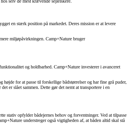
hos selv de mest krævende sejlelskere.
gget en stærk position på markedet. Deres mission er at levere
nimere miljøpåvirkningen. Camp+Nature bruger
 funktionalitet og holdbarhed. Camp+Nature investerer i avanceret
jde for at passe til forskellige bådstørrelser og har fine grå puder,
 det er slået sammen. Dette gør det nemt at transportere i en
te stativ opfylder bådejernes behov og forventninger. Ved at tilpasse
 Camp+Nature understreger også vigtigheden af, at båden altid skal stå