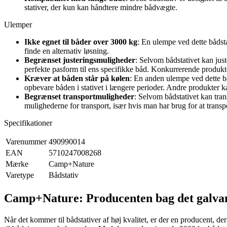
stativer, der kun kan håndtere mindre bådvægte.
Ulemper
Ikke egnet til båder over 3000 kg
: En ulempe ved dette bådstat
finde en alternativ løsning.
Begrænset justeringsmuligheder
: Selvom bådstativet kan just
perfekte pasform til ens specifikke båd. Konkurrerende produkt
Kræver at båden står på kølen
: En anden ulempe ved dette båd
opbevare båden i stativet i længere perioder. Andre produkter
Begrænset transportmuligheder
: Selvom bådstativet kan tran
mulighederne for transport, især hvis man har brug for at tra
Specifikationer
Varenummer
490990014
EAN
5710247008268
Mærke
Camp+Nature
Varetype
Bådstativ
Camp+Nature: Producenten bag det galvan
Når det kommer til bådstativer af høj kvalitet, er der en producent, d