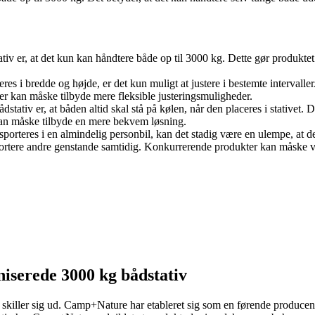
iv er, at det kun kan håndtere både op til 3000 kg. Dette gør produktet m
eres i bredde og højde, er det kun muligt at justere i bestemte interval
er kan måske tilbyde mere fleksible justeringsmuligheder.
stativ er, at båden altid skal stå på kølen, når den placeres i stativet
 kan måske tilbyde en mere bekvem løsning.
sporteres i en almindelig personbil, kan det stadig være en ulempe, at d
nsportere andre genstande samtidig. Konkurrerende produkter kan måske
iserede 3000 kg bådstativ
er skiller sig ud. Camp+Nature har etableret sig som en førende producent