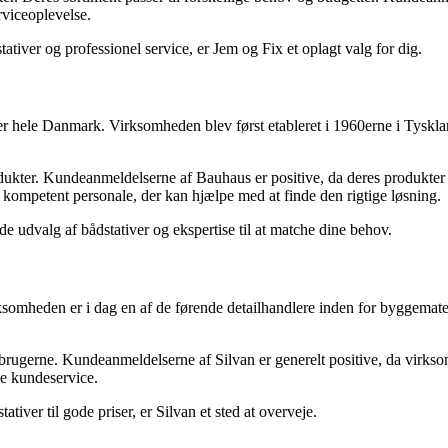
rviceoplevelse.
ativer og professionel service, er Jem og Fix et oplagt valg for dig.
ele Danmark. Virksomheden blev først etableret i 1960erne i Tyskland 
odukter. Kundeanmeldelserne af Bauhaus er positive, da deres produkter
r kompetent personale, der kan hjælpe med at finde den rigtige løsning.
de udvalg af bådstativer og ekspertise til at matche dine behov.
omheden er i dag en af de førende detailhandlere inden for byggemateri
orbrugerne. Kundeanmeldelserne af Silvan er generelt positive, da virkso
de kundeservice.
tiver til gode priser, er Silvan et sted at overveje.