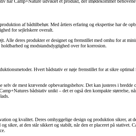
tativ har Camp+Nature udviklet et produkt, der imødekommer behovene 
oduktion af bådtilbehør. Med årtiers erfaring og ekspertise har de opby
ghed for sejlelskere overalt.
. Alle deres produkter er designet og fremstillet med omhu for at mi
krer holdbarhed og modstandsdygtighed over for korrosion.
tionsmetoder. Hvert bådstativ er nøje fremstillet for at sikre optimal
 selv de mest krævende opbevaringsbehov. Det kan justeres i bredde og hø
r Camp+Natures bådstativ unikt – det er også den kompakte størrelse, når
lads.
ation og kvalitet. Deres omhyggelige design og produktion sikrer, at det
og sikre, at den står sikkert og stabilt, når den er placeret på stativet.
ce.