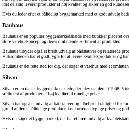
idet de altid leverer produkter af høj kvalitet og sikrer en god kundese
Hvis du leder efter et pålideligt byggemarked med et godt udvalg bådst
Bauhaus
Bauhaus er en populær byggemarkedskæde med butikker placeret over h
store varehuskoncept og deres omfattende sortiment af produkter.
Bauhaus tilbyder også et bredt udvalg af bådstativer og relaterede pr
Virksomheden har et godt rygte for at levere kvalitetsprodukter og ha
Bauhaus er det rette sted for dig, der søger et varehus med et omfatten
Silvan
Silvan er en dansk byggemarkedskæde, der blev etableret i 1968. Virks
sortiment af produkter af høj kvalitet til rimelige priser.
Silvan har også et udvalg af bådstativer og tilbehør til rådighed for f
grund af deres pålidelige produkter, konkurrencedygtige priser og go
Hvis du søger et byggemarked, der har et bredt udvalg af kvalitetsbådsta