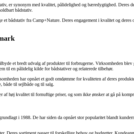
v, er synonym med kvalitet, pålidelighed og bæredygtighed. Deres dedi
holdbart bådstativ.
e et bådstativ fra Camp+Nature. Deres engagement i kvalitet og deres oms
nmark
 tilbyde et bredt udvalg af produkter til forbrugerne. Virksomheden blev 
til en pålidelig kilde for bådstativer og relaterede tilbehør.
ksomheden har opnået et godt omdømme for kvaliteten af deres produkter
 både til sejlbåde og til salg.
er af høj kvalitet til fornuftige priser, og som ikke ønsker at gå på k
ndlagt i 1988. De har siden da opnået stor popularitet blandt kundern
kter. Deres sortiment passer til forskellige behov og budgetter. Kundea