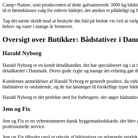
Camp+Nature, som producenten af dette galvaniserede 3000 kg bådstati
til et førsteklasses valg for enhver bådejer, der ønsker et pålideligt og 
Tag det næste skridt mod at beskytte din båd på bedste vis ved at vælg
behov og varer i mange år fremover.
Oversigt over Butikker: Bådstativer i Da
Harald Nyborg
Harald Nyborg er en kendt detailhandler, der har specialiseret sig i at
detailkæder i Danmark. Deres gode rygte og mange års erfaring gør dem 
Kundernes anmeldelser af Harald Nyborg er generelt positive, da vir
bådstativer er omfattende, og de har løsninger til forskellige typer både,
Harald Nyborg er det perfekte sted for forbrugere, der søger bådstativ
Jem og Fix
Jem og Fix er en velrenommeret dansk byggemarkedskæde, der blev gru
professionelle service.
Jem og Fix tilbyder også et udvalg af bådstativer og relaterede produ