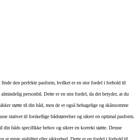
finde den perfekte pasform, hvilket er en stor fordel i forhold til
 almindelig personbil. Dette er en stor fordel, da det betyder, at du
 sikker støtte til din båd, men de er også behagelige og skånsomme
se stativet til forskellige bådstørrelser og sikrer en optimal pasform.
til din båds specifikke behov og sikrer en korrekt støtte. Denne
at miste stabilitet eller sikkerhed. Dette er en fordel i forhold til