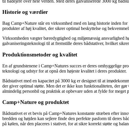
til bådejere over hele verden. Med deres galvaniserede 3000 kg båds
Historie og værdier
Bag Camp+Nature står en virksomhed med en lang historie inden for pr
produkter af høj kvalitet, der sikrer optimal beskyttelse og bekvemmeli
Virksomheden vægter bæredygtighed og miljømæssig ansvarlighed højt
galvaniseringsteknologi til at fremstille deres bådstativer, hvilket si
Produktionsmetoder og kvalitet
En af grundstenene i Camp+Natures succes er deres omhyggelige produk
teknologi og udstyr for at opnå den højeste kvalitet i deres produkter.
Bådstativet med en kapacitet på 3000 kg er designet til at imødekomme
der giver optimal støtte. Men det er ikke kun funktionaliteten, der gø
almindelig personbil og praktisk at opbevare uden at fylde for meget p
Camp+Nature og produktet
Bådstativet er et bevis på Camp+Natures konstante stræben efter innov
bredden og højden kan sejlere finde den perfekte pasform til deres båd 
på kølen, når den placeres i stativet, for at sikre korrekt støtte og balan