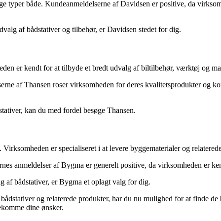
ellige typer både. Kundeanmeldelserne af Davidsen er positive, da virks
dvalg af bådstativer og tilbehør, er Davidsen stedet for dig.
en er kendt for at tilbyde et bredt udvalg af biltilbehør, værktøj og ma
elserne af Thansen roser virksomheden for deres kvalitetsprodukter og
dstativer, kan du med fordel besøge Thansen.
rksomheden er specialiseret i at levere byggematerialer og relaterede 
rnes anmeldelser af Bygma er generelt positive, da virksomheden er kend
 af bådstativer, er Bygma et oplagt valg for dig.
ådstativer og relaterede produkter, har du nu mulighed for at finde de 
ødekomme dine ønsker.