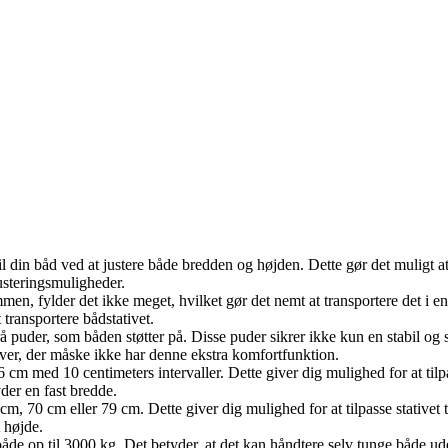
til din båd ved at justere både bredden og højden. Dette gør det muligt at 
usteringsmuligheder.
mmen, fylder det ikke meget, hvilket gør det nemt at transportere det i en
t transportere bådstativet.
rå puder, som båden støtter på. Disse puder sikrer ikke kun en stabil og
tiver, der måske ikke har denne ekstra komfortfunktion.
 cm med 10 centimeters intervaller. Dette giver dig mulighed for at tilpas
byder en fast bredde.
 cm, 70 cm eller 79 cm. Dette giver dig mulighed for at tilpasse stativet 
t højde.
 både op til 3000 kg. Det betyder, at det kan håndtere selv tunge både uden 