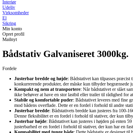
Interiør
Udeliv
Virksomheder
El
Sikring
Min konto
Opret profil
Mailnyt
Bådstativ Galvaniseret 3000kg.
Fordele
Justerbar bredde og højde
: Bådstativet kan tilpasses præcist 
konkurrerende produkter, der måske kun tilbyder begrænsede j
Kompakt og nem at transportere
: Når bådstativet er slået sa
ikke behøver at have en stor lastbil eller trailer til rådighed for a
Stabile og komfortable puder
: Bådstativet leveres med fine g
mod bådens overflade. Dette er en fordel i forhold til andre sta
Justerbar bredde
: Bådstativets bredde kan justeres fra 100-166
Denne fleksibilitet er en fordel i forhold til stativer, der kun til
Justerbar højde
: Bådstativet kan justeres i højden på enten 59
justerbarhed er en fordel i forhold til stativer, der kun har en fas
Kompabilitet med tunge både
: Dette bådstativ er designet til