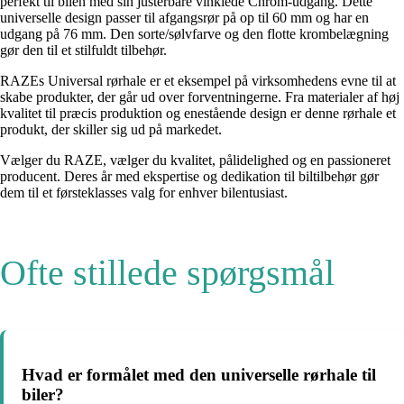
perfekt til bilen med sin justerbare vinklede Chrom-udgang. Dette
universelle design passer til afgangsrør på op til 60 mm og har en
udgang på 76 mm. Den sorte/sølvfarve og den flotte krombelægning
gør den til et stilfuldt tilbehør.
RAZEs Universal rørhale er et eksempel på virksomhedens evne til at
skabe produkter, der går ud over forventningerne. Fra materialer af høj
kvalitet til præcis produktion og enestående design er denne rørhale et
produkt, der skiller sig ud på markedet.
Vælger du RAZE, vælger du kvalitet, pålidelighed og en passioneret
producent. Deres år med ekspertise og dedikation til biltilbehør gør
dem til et førsteklasses valg for enhver bilentusiast.
Ofte stillede spørgsmål
Hvad er formålet med den universelle rørhale til
biler?