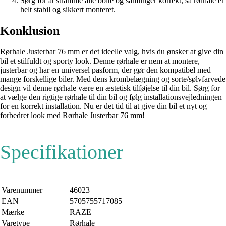
Sørg for at stramme alle bolte og samlinger korrekt, så rørhale er
helt stabil og sikkert monteret.
Konklusion
Rørhale Justerbar 76 mm er det ideelle valg, hvis du ønsker at give din
bil et stilfuldt og sporty look. Denne rørhale er nem at montere,
justerbar og har en universel pasform, der gør den kompatibel med
mange forskellige biler. Med dens krombelægning og sorte/sølvfarvede
design vil denne rørhale være en æstetisk tilføjelse til din bil. Sørg for
at vælge den rigtige rørhale til din bil og følg installationsvejledningen
for en korrekt installation. Nu er det tid til at give din bil et nyt og
forbedret look med Rørhale Justerbar 76 mm!
Specifikationer
Varenummer
46023
EAN
5705755717085
Mærke
RAZE
Varetype
Rørhale