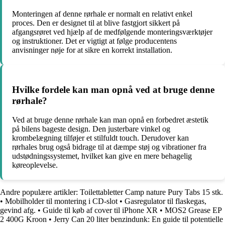
Monteringen af denne rørhale er normalt en relativt enkel
proces. Den er designet til at blive fastgjort sikkert på
afgangsrøret ved hjælp af de medfølgende monteringsværktøjer
og instruktioner. Det er vigtigt at følge producentens
anvisninger nøje for at sikre en korrekt installation.
Hvilke fordele kan man opnå ved at bruge denne
rørhale?
Ved at bruge denne rørhale kan man opnå en forbedret æstetik
på bilens bageste design. Den justerbare vinkel og
krombelægning tilføjer et stilfuldt touch. Derudover kan
rørhales brug også bidrage til at dæmpe støj og vibrationer fra
udstødningssystemet, hvilket kan give en mere behagelig
køreoplevelse.
Andre populære artikler:
Toilettabletter Camp nature Pury Tabs 15 stk.
•
Mobilholder til montering i CD-slot
•
Gasregulator til flaskegas,
gevind afg.
•
Guide til køb af cover til iPhone XR
•
MOS2 Grease EP
2 400G Kroon
•
Jerry Can 20 liter benzindunk: En guide til potentielle