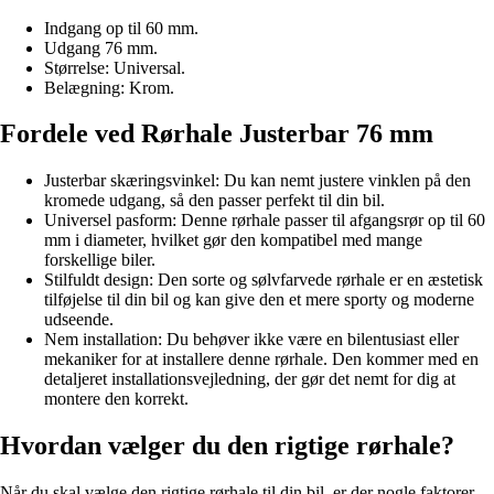
Indgang op til 60 mm.
Udgang 76 mm.
Størrelse: Universal.
Belægning: Krom.
Fordele ved Rørhale Justerbar 76 mm
Justerbar skæringsvinkel: Du kan nemt justere vinklen på den
kromede udgang, så den passer perfekt til din bil.
Universel pasform: Denne rørhale passer til afgangsrør op til 60
mm i diameter, hvilket gør den kompatibel med mange
forskellige biler.
Stilfuldt design: Den sorte og sølvfarvede rørhale er en æstetisk
tilføjelse til din bil og kan give den et mere sporty og moderne
udseende.
Nem installation: Du behøver ikke være en bilentusiast eller
mekaniker for at installere denne rørhale. Den kommer med en
detaljeret installationsvejledning, der gør det nemt for dig at
montere den korrekt.
Hvordan vælger du den rigtige rørhale?
Når du skal vælge den rigtige rørhale til din bil, er der nogle faktorer,