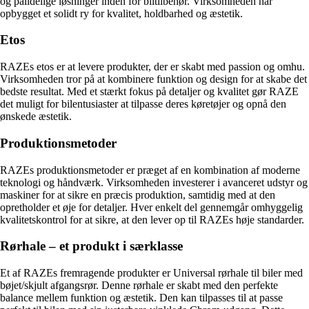
og pålidelige løsninger inden for biltilbehør. Virksomheden har
opbygget et solidt ry for kvalitet, holdbarhed og æstetik.
Etos
RAZEs etos er at levere produkter, der er skabt med passion og omhu.
Virksomheden tror på at kombinere funktion og design for at skabe det
bedste resultat. Med et stærkt fokus på detaljer og kvalitet gør RAZE
det muligt for bilentusiaster at tilpasse deres køretøjer og opnå den
ønskede æstetik.
Produktionsmetoder
RAZEs produktionsmetoder er præget af en kombination af moderne
teknologi og håndværk. Virksomheden investerer i avanceret udstyr og
maskiner for at sikre en præcis produktion, samtidig med at den
opretholder et øje for detaljer. Hver enkelt del gennemgår omhyggelig
kvalitetskontrol for at sikre, at den lever op til RAZEs høje standarder.
Rørhale – et produkt i særklasse
Et af RAZEs fremragende produkter er Universal rørhale til biler med
bøjet/skjult afgangsrør. Denne rørhale er skabt med den perfekte
balance mellem funktion og æstetik. Den kan tilpasses til at passe