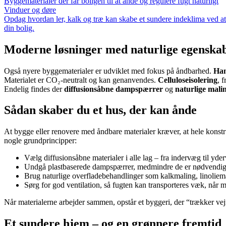
Byggematerialer der får boligen til at ånde og regulere fugt naturligt
Vinduer og døre
Opdag hvordan ler, kalk og træ kan skabe et sundere indeklima ved at r
din bolig.
Moderne løsninger med naturlige egenska
Også nyere byggematerialer er udviklet med fokus på åndbarhed.
Ham
Materialet er CO₂-neutralt og kan genanvendes.
Celluloseisolering
, 
Endelig findes der
diffusionsåbne dampspærrer
og
naturlige mali
Sådan skaber du et hus, der kan ånde
At bygge eller renovere med åndbare materialer kræver, at hele konstr
nogle grundprincipper:
Vælg diffusionsåbne materialer i alle lag – fra indervæg til yde
Undgå plastbaserede dampspærrer, medmindre de er nødvendig
Brug naturlige overfladebehandlinger som kalkmaling, linoliema
Sørg for god ventilation, så fugten kan transporteres væk, når m
Når materialerne arbejder sammen, opstår et byggeri, der “trækker vejr
Et sundere hjem – og en grønnere fremtid