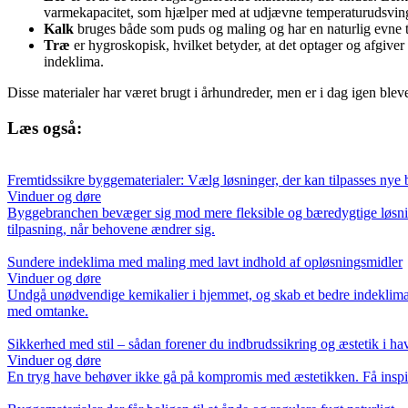
varmekapacitet, som hjælper med at udjævne temperaturudsvin
Kalk
bruges både som puds og maling og har en naturlig evne t
Træ
er hygroskopisk, hvilket betyder, at det optager og afgiver 
indeklima.
Disse materialer har været brugt i århundreder, men er i dag igen blev
Læs også:
Fremtidssikre byggematerialer: Vælg løsninger, der kan tilpasses nye
Vinduer og døre
Byggebranchen bevæger sig mod mere fleksible og bæredygtige løsnin
tilpasning, når behovene ændrer sig.
Sundere indeklima med maling med lavt indhold af opløsningsmidler
Vinduer og døre
Undgå unødvendige kemikalier i hjemmet, og skab et bedre indeklima 
med omtanke.
Sikkerhed med stil – sådan forener du indbrudssikring og æstetik i ha
Vinduer og døre
En tryg have behøver ikke gå på kompromis med æstetikken. Få inspira