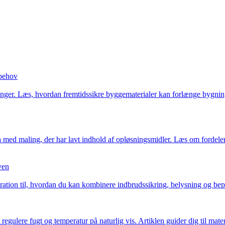
 behov
ger. Læs, hvordan fremtidssikre byggematerialer kan forlænge bygninge
med maling, der har lavt indhold af opløsningsmidler. Læs om fordelene
ven
tion til, hvordan du kan kombinere indbrudssikring, belysning og bepla
egulere fugt og temperatur på naturlig vis. Artiklen guider dig til mate