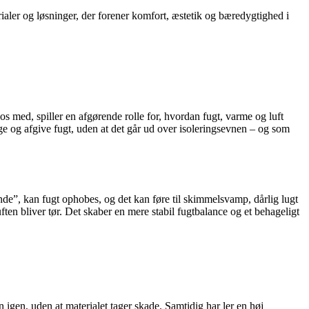
rialer og løsninger, der forener komfort, æstetik og bæredygtighed i
s med, spiller en afgørende rolle for, hvordan fugt, varme og luft
age og afgive fugt, uden at det går ud over isoleringsevnen – og som
nde”, kan fugt ophobes, og det kan føre til skimmelsvamp, dårlig lugt
ften bliver tør. Det skaber en mere stabil fugtbalance og et behageligt
 igen, uden at materialet tager skade. Samtidig har ler en høj