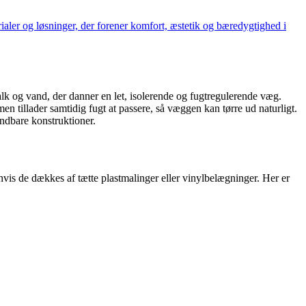
rialer og løsninger, der forener komfort, æstetik og bæredygtighed i
lk og vand, der danner en let, isolerende og fugtregulerende væg.
 men tillader samtidig fugt at passere, så væggen kan tørre ud naturligt.
ndbare konstruktioner.
vis de dækkes af tætte plastmalinger eller vinylbelægninger. Her er