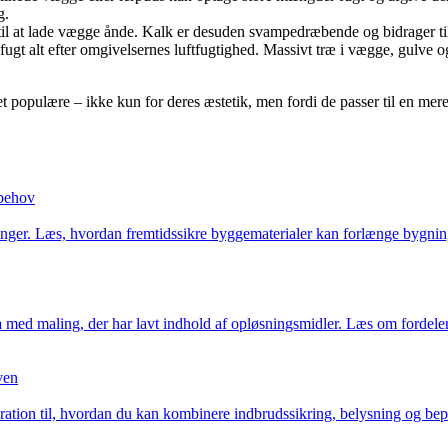
g.
il at lade vægge ånde. Kalk er desuden svampedræbende og bidrager til
fugt alt efter omgivelsernes luftfugtighed. Massivt træ i vægge, gulve o
et populære – ikke kun for deres æstetik, men fordi de passer til en mer
 behov
ger. Læs, hvordan fremtidssikre byggematerialer kan forlænge bygninge
med maling, der har lavt indhold af opløsningsmidler. Læs om fordelene
ven
tion til, hvordan du kan kombinere indbrudssikring, belysning og bepla