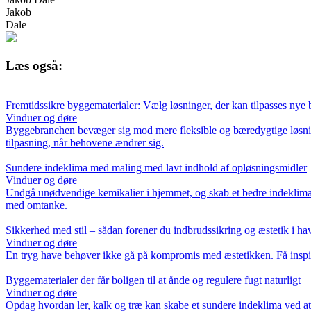
Jakob
Dale
Læs også:
Fremtidssikre byggematerialer: Vælg løsninger, der kan tilpasses nye
Vinduer og døre
Byggebranchen bevæger sig mod mere fleksible og bæredygtige løsnin
tilpasning, når behovene ændrer sig.
Sundere indeklima med maling med lavt indhold af opløsningsmidler
Vinduer og døre
Undgå unødvendige kemikalier i hjemmet, og skab et bedre indeklima 
med omtanke.
Sikkerhed med stil – sådan forener du indbrudssikring og æstetik i ha
Vinduer og døre
En tryg have behøver ikke gå på kompromis med æstetikken. Få inspira
Byggematerialer der får boligen til at ånde og regulere fugt naturligt
Vinduer og døre
Opdag hvordan ler, kalk og træ kan skabe et sundere indeklima ved at r