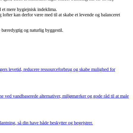
 et mere hygiejnisk indeklima.
g lofter kan derfor være med til at skabe et levende og balanceret
e bæredygtig og naturlig byggestil.
rs levetid, reducere ressourceforbrug og skabe mulighed for
 ved vandbaserede alternativer, miljømærker og gode råd til at male
ntning, så din have både beskytter og begejstrer.