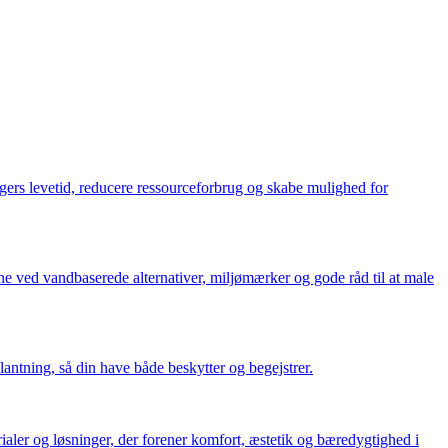
rs levetid, reducere ressourceforbrug og skabe mulighed for
 ved vandbaserede alternativer, miljømærker og gode råd til at male
ntning, så din have både beskytter og begejstrer.
rialer og løsninger, der forener komfort, æstetik og bæredygtighed i