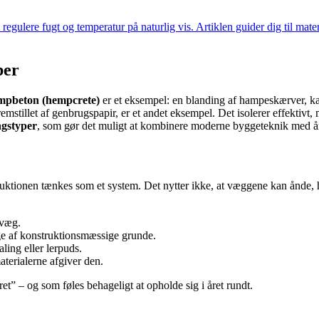
egulere fugt og temperatur på naturlig vis. Artiklen guider dig til mate
ber
pbeton (hempcrete)
er et eksempel: en blanding af hampeskærver, ka
fremstillet af genbrugspapir, er et andet eksempel. Det isolerer effektivt,
ngstyper
, som gør det muligt at kombinere moderne byggeteknik med å
uktionen tænkes som et system. Det nytter ikke, at væggene kan ånde, h
rvæg.
e af konstruktionsmæssige grunde.
ling eller lerpuds.
aterialerne afgiver den.
et” – og som føles behageligt at opholde sig i året rundt.