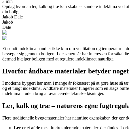
3 min
Opdag hvordan ler, kalk og træ kan skabe et sundere indeklima ved at r
din bolig.
Jakob Dale
Jakob
Dale
Et sundt indeklima handler ikke kun om ventilation og temperatur – de
bevæger sig gennem boligen. I de senere år har interessen for såkaldte
dermed hjælper boligen med at regulere indeklimaet naturligt.
Hvorfor åndbare materialer betyder noget
I moderne byggeri har man i mange år fokuseret på at gøre huse så tæt
og et tungt indeklima. Åndbare materialer fungerer som en slags buffer:
indeklima – uden brug af avancerede tekniske løsninger.
Ler, kalk og træ – naturens egne fugtregul
Flere traditionelle byggematerialer har naturlige egenskaber, der gør de
Ler
er et af de mest fugtregulerende materialer, der findes. Ler