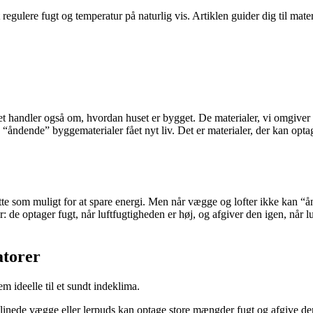
egulere fugt og temperatur på naturlig vis. Artiklen guider dig til mate
t handler også om, hvordan huset er bygget. De materialer, vi omgiver o
 “åndende” byggematerialer fået nyt liv. Det er materialer, der kan opt
te som muligt for at spare energi. Men når vægge og lofter ikke kan “å
 de optager fugt, når luftfugtigheden er høj, og afgiver den igen, når lu
atorer
m ideelle til et sundt indeklima.
klinede vægge eller lerpuds kan optage store mængder fugt og afgive den