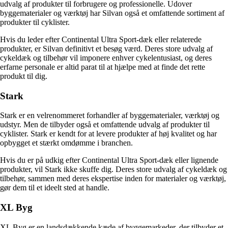
udvalg af produkter til forbrugere og professionelle. Udover
byggematerialer og værktøj har Silvan også et omfattende sortiment af
produkter til cyklister.
Hvis du leder efter Continental Ultra Sport-dæk eller relaterede
produkter, er Silvan definitivt et besøg værd. Deres store udvalg af
cykeldæk og tilbehør vil imponere enhver cykelentusiast, og deres
erfarne personale er altid parat til at hjælpe med at finde det rette
produkt til dig.
Stark
Stark er en velrenommeret forhandler af byggematerialer, værktøj og
udstyr. Men de tilbyder også et omfattende udvalg af produkter til
cyklister. Stark er kendt for at levere produkter af høj kvalitet og har
opbygget et stærkt omdømme i branchen.
Hvis du er på udkig efter Continental Ultra Sport-dæk eller lignende
produkter, vil Stark ikke skuffe dig. Deres store udvalg af cykeldæk og
tilbehør, sammen med deres ekspertise inden for materialer og værktøj,
gør dem til et ideelt sted at handle.
XL Byg
XL Byg er en landsdækkende kæde af byggemarkeder, der tilbyder et