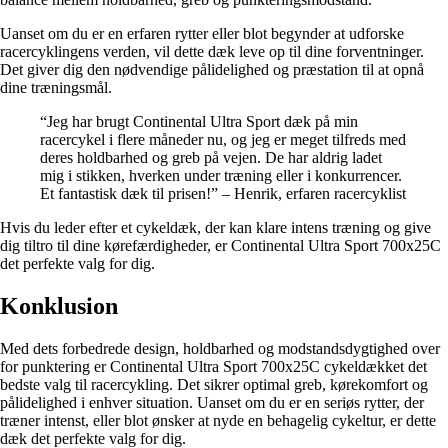
Uanset om du er en erfaren rytter eller blot begynder at udforske
racercyklingens verden, vil dette dæk leve op til dine forventninger.
Det giver dig den nødvendige pålidelighed og præstation til at opnå
dine træningsmål.
“Jeg har brugt Continental Ultra Sport dæk på min
racercykel i flere måneder nu, og jeg er meget tilfreds med
deres holdbarhed og greb på vejen. De har aldrig ladet
mig i stikken, hverken under træning eller i konkurrencer.
Et fantastisk dæk til prisen!” – Henrik, erfaren racercyklist
Hvis du leder efter et cykeldæk, der kan klare intens træning og give
dig tiltro til dine kørefærdigheder, er Continental Ultra Sport 700x25C
det perfekte valg for dig.
Konklusion
Med dets forbedrede design, holdbarhed og modstandsdygtighed over
for punktering er Continental Ultra Sport 700x25C cykeldækket det
bedste valg til racercykling. Det sikrer optimal greb, kørekomfort og
pålidelighed i enhver situation. Uanset om du er en seriøs rytter, der
træner intenst, eller blot ønsker at nyde en behagelig cykeltur, er dette
dæk det perfekte valg for dig.