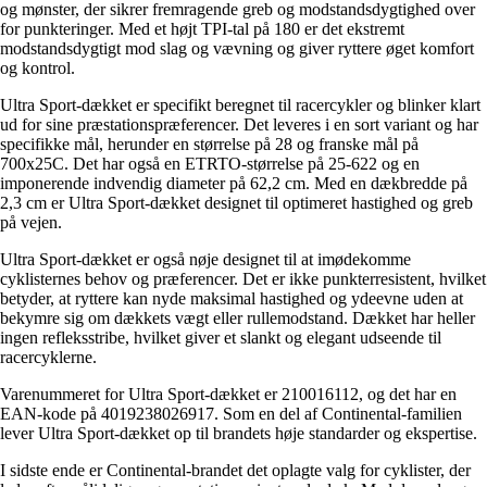
og mønster, der sikrer fremragende greb og modstandsdygtighed over
for punkteringer. Med et højt TPI-tal på 180 er det ekstremt
modstandsdygtigt mod slag og vævning og giver ryttere øget komfort
og kontrol.
Ultra Sport-dækket er specifikt beregnet til racercykler og blinker klart
ud for sine præstationspræferencer. Det leveres i en sort variant og har
specifikke mål, herunder en størrelse på 28 og franske mål på
700x25C. Det har også en ETRTO-størrelse på 25-622 og en
imponerende indvendig diameter på 62,2 cm. Med en dækbredde på
2,3 cm er Ultra Sport-dækket designet til optimeret hastighed og greb
på vejen.
Ultra Sport-dækket er også nøje designet til at imødekomme
cyklisternes behov og præferencer. Det er ikke punkterresistent, hvilket
betyder, at ryttere kan nyde maksimal hastighed og ydeevne uden at
bekymre sig om dækkets vægt eller rullemodstand. Dækket har heller
ingen refleksstribe, hvilket giver et slankt og elegant udseende til
racercyklerne.
Varenummeret for Ultra Sport-dækket er 210016112, og det har en
EAN-kode på 4019238026917. Som en del af Continental-familien
lever Ultra Sport-dækket op til brandets høje standarder og ekspertise.
I sidste ende er Continental-brandet det oplagte valg for cyklister, der