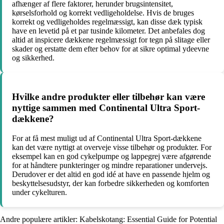
afhænger af flere faktorer, herunder brugsintensitet,
kørselsforhold og korrekt vedligeholdelse. Hvis de bruges
korrekt og vedligeholdes regelmæssigt, kan disse dæk typisk
have en levetid på et par tusinde kilometer. Det anbefales dog
altid at inspicere dækkene regelmæssigt for tegn på slitage eller
skader og erstatte dem efter behov for at sikre optimal ydeevne
og sikkerhed.
Hvilke andre produkter eller tilbehør kan være
nyttige sammen med Continental Ultra Sport-
dækkene?
For at få mest muligt ud af Continental Ultra Sport-dækkene
kan det være nyttigt at overveje visse tilbehør og produkter. For
eksempel kan en god cykelpumpe og lappegrej være afgørende
for at håndtere punkteringer og mindre reparationer undervejs.
Derudover er det altid en god idé at have en passende hjelm og
beskyttelsesudstyr, der kan forbedre sikkerheden og komforten
under cykelturen.
Andre populære artikler:
Kabelskotang: Essential Guide for Potential