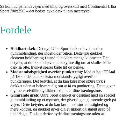
Så kom ud på landevejen med tillid og overskud med Continental Ultra
Sport 700x25C – det bedste cykeldæk til din racercykel.
Fordele
Holdbart dæk
: Det nye Ultra Sport dæk er lavet med en
gummiblanding, der indeholder Silica. Dette gør dækket
ekstremt holdbart og i stand til at klare mange kilometer. Det
betyder, at du ikke behøver at bekymre dig om at skulle skifte
dæk så ofte, hvilket sparer både tid og penge.
Modstandsdygtighed overfor punktering
: Med et højt TPI-tal
på 180 er dette dæk ekstra modstandsdygtigt overfor
punkteringer. Det betyder, at du kan køre med større tryk i
dækket uden at bekymre dig om at få en punktering. Dette giver
dig mere selvtillid og sikkerhed under dine træningsture.
Glimrende greb
: Ultra Sport dækket er designet med en speciel
gummiblanding og et mønster, der giver dig et glimrende greb på
vejen. Dette betyder, at du kan køre med større hastighed og
mere kontrol, da dækket giver dig et sikkert og stabilt greb på
underlaget. Du kan derfor nyde dine træningsture uden at