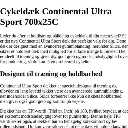
Cykeldæk Continental Ultra
Sport 700x25C
Leder du efter et holdbart og pålideligt cykeldæk til din racercykel? Så
er det nye Continental Ultra Sport dæk det perfekte valg for dig. Dette
dæk er designet med en avanceret gummiblanding, herunder Silica, der
sikrer et holdbart dæk med mulighed for at køre mange kilometer. Det
er ideelt til træning og giver dig godt greb og modstandsdygtighed over
for punktering, så du kan få en problemfri cykeltur.
Designet til træning og holdbarhed
Continental Ultra Sport dækket er specielt designet til træning og
tilbyder en lang levetid takket være den avancerede gummiblanding,
der indeholder Silica. Silica forbedrer ikke kun dækkets holdbarhed,
men giver også godt greb og kontrol på vejene.
Dækket har en TPI-værdi (Tråd pr. Inch) på 180, hvilket betyder, at det
er ekstremt modstandsdygtigt over for punktering. Denne høje TPI-
værdi sikrer også, at dækket har en behagelig kørekomfort og lav
rullemodstand. Du kan være sikker på, at dette dæk vil holde i lang tid,