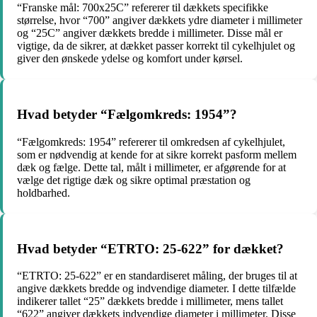
“Franske mål: 700x25C” refererer til dækkets specifikke
størrelse, hvor “700” angiver dækkets ydre diameter i millimeter
og “25C” angiver dækkets bredde i millimeter. Disse mål er
vigtige, da de sikrer, at dækket passer korrekt til cykelhjulet og
giver den ønskede ydelse og komfort under kørsel.
Hvad betyder “Fælgomkreds: 1954”?
“Fælgomkreds: 1954” refererer til omkredsen af cykelhjulet,
som er nødvendig at kende for at sikre korrekt pasform mellem
dæk og fælge. Dette tal, målt i millimeter, er afgørende for at
vælge det rigtige dæk og sikre optimal præstation og
holdbarhed.
Hvad betyder “ETRTO: 25-622” for dækket?
“ETRTO: 25-622” er en standardiseret måling, der bruges til at
angive dækkets bredde og indvendige diameter. I dette tilfælde
indikerer tallet “25” dækkets bredde i millimeter, mens tallet
“622” angiver dækkets indvendige diameter i millimeter. Disse