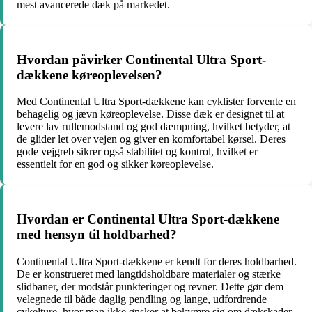
mest avancerede dæk på markedet.
Hvordan påvirker Continental Ultra Sport-
dækkene køreoplevelsen?
Med Continental Ultra Sport-dækkene kan cyklister forvente en
behagelig og jævn køreoplevelse. Disse dæk er designet til at
levere lav rullemodstand og god dæmpning, hvilket betyder, at
de glider let over vejen og giver en komfortabel kørsel. Deres
gode vejgreb sikrer også stabilitet og kontrol, hvilket er
essentielt for en god og sikker køreoplevelse.
Hvordan er Continental Ultra Sport-dækkene
med hensyn til holdbarhed?
Continental Ultra Sport-dækkene er kendt for deres holdbarhed.
De er konstrueret med langtidsholdbare materialer og stærke
slidbaner, der modstår punkteringer og revner. Dette gør dem
velegnede til både daglig pendling og lange, udfordrende
cykelture, hvor man ikke ønsker at bekymre sig om dækskader