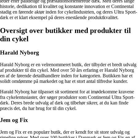
leder efter pålidelige og præstationsorienterede dæk. Med deres lange
historie, dedikation til kvalitet og konstante innovation er Continental
stadig en førende aktør inden for cykelindustrien, og deres Ultra Sport-
dæk er et klart eksempel på deres enestående produktkvalitet.
Oversigt over butikker med produkter til
din cykel
Harald Nyborg
Harald Nyborg er en velrenommeret butik, der tilbyder et bredt udvalg
af produkter til din cykel. Med over 50 års erfaring er Harald Nyborg
en af de førende detailhandlere inden for kategorien. Butikken har et
solidt omdømme på markedet og har et stort antal tilfredse kunder.
Harald Nyborg har tilpasset sit sortiment for at imødekomme kravene
fra cykelentusiaster, der søger produkter som Continental Ultra Sport-
dæk. Deres brede udvalg af dæk og tilbehør sikrer, at du kan finde
præcis det, du har brug for til din cykel.
Jem og Fix
Jem og Fix er en populær butik, der er kendt for sit store udvalg og
rimelige priser. Med over 100 butikker i Danmark er Jem og Fix en af