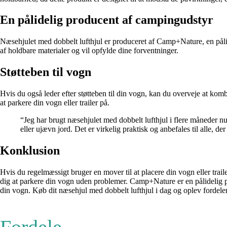
En pålidelig producent af campingudstyr
Næsehjulet med dobbelt lufthjul er produceret af Camp+Nature, en pålid
af holdbare materialer og vil opfylde dine forventninger.
Støtteben til vogn
Hvis du også leder efter støtteben til din vogn, kan du overveje at k
at parkere din vogn eller trailer på.
“Jeg har brugt næsehjulet med dobbelt lufthjul i flere måneder n
eller ujævn jord. Det er virkelig praktisk og anbefales til alle, d
Konklusion
Hvis du regelmæssigt bruger en mover til at placere din vogn eller traile
dig at parkere din vogn uden problemer. Camp+Nature er en pålidelig p
din vogn. Køb dit næsehjul med dobbelt lufthjul i dag og oplev fordele