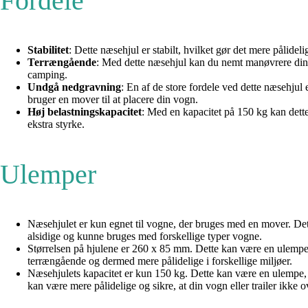
Fordele
Stabilitet
: Dette næsehjul er stabilt, hvilket gør det mere pålidelig
Terrængående
: Med dette næsehjul kan du nemt manøvrere din vo
camping.
Undgå nedgravning
: En af de store fordele ved dette næsehjul e
bruger en mover til at placere din vogn.
Høj belastningskapacitet
: Med en kapacitet på 150 kg kan dette 
ekstra styrke.
Ulemper
Næsehjulet er kun egnet til vogne, der bruges med en mover. De
alsidige og kunne bruges med forskellige typer vogne.
Størrelsen på hjulene er 260 x 85 mm. Dette kan være en ulempe
terrængående og dermed mere pålidelige i forskellige miljøer.
Næsehjulets kapacitet er kun 150 kg. Dette kan være en ulempe, h
kan være mere pålidelige og sikre, at din vogn eller trailer ikke o