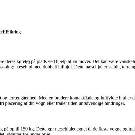
er
El
Sikring
ere deres køretøj på plads ved hjælp af en mover. Det kan være vanskelig
løsning: næsehjul med dobbelt lufthjul. Dette næsehjul er stabilt, terr
itet og terrængåenhed. Med en bredere kontaktflade og luftfyldte hjul er 
ri placering af din vogn eller trailer uden unødvendige hindringer.
på op til 150 kg. Dette gør næsehjulet egnet til de fleste vogne og tra
det udsættes for under brug.