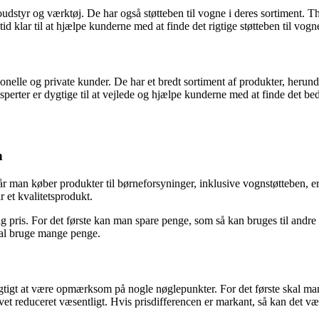
utoudstyr og værktøj. De har også støtteben til vogne i deres sortiment
tid klar til at hjælpe kunderne med at finde det rigtige støtteben til vo
elle og private kunder. De har et bredt sortiment af produkter, herund
perter er dygtige til at vejlede og hjælpe kunderne med at finde det bedst
n
. Når man køber produkter til børneforsyninger, inklusive vognstøtteben,
r et kvalitetsprodukt.
illig pris. For det første kan man spare penge, som så kan bruges til an
skal bruge mange penge.
et vigtigt at være opmærksom på nogle nøglepunkter. For det første skal 
t reduceret væsentligt. Hvis prisdifferencen er markant, så kan det vær