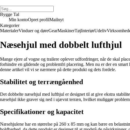
Bygge Tal
Min konto
Opret profil
Mailnyt
Kategorier
Materialer
Vinduer og døre
Gear
Maskiner
Tøj
Interiør
Udeliv
Virksomhed
Næsehjul med dobbelt lufthjul
Mange ejere af vogne og trailere oplever udfordringer, når de skal plac
forhindre en glidende og problemfri placering. Men nu er der en smart 
denne artikel vil vi se nærmere på dette produkt og dets fordele.
Stabilitet og terrængåenhed
Det dobbelte næsehjul med lufthjul er designet til at give ekstra stabil
næsehjul ikke graver sig ned i ujævnt terræn, hvilket muliggør problemf
Specifikationer og kapacitet
Næsehjulene har en størrelse på 260 x 85 mm og kan bære en belastning 
holdbarhed, da dette produkt er designet til at modstå de påvirkninger, 