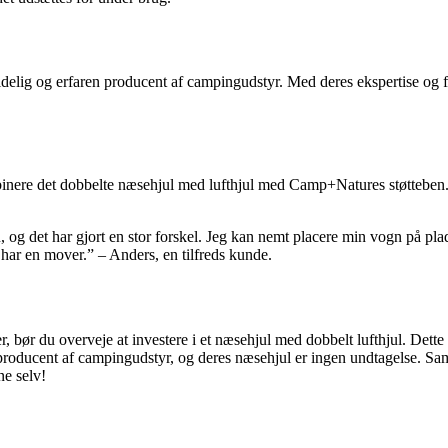
elig og erfaren producent af campingudstyr. Med deres ekspertise og fok
ombinere det dobbelte næsehjul med lufthjul med Camp+Natures støttebe
u, og det har gjort en stor forskel. Jeg kan nemt placere min vogn på p
er har en mover.” – Anders, en tilfreds kunde.
r, bør du overveje at investere i et næsehjul med dobbelt lufthjul. Dette 
roducent af campingudstyr, og deres næsehjul er ingen undtagelse. Samm
ne selv!