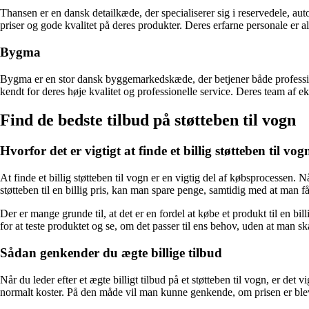
Thansen er en dansk detailkæde, der specialiserer sig i reservedele, a
priser og gode kvalitet på deres produkter. Deres erfarne personale er al
Bygma
Bygma er en stor dansk byggemarkedskæde, der betjener både profession
kendt for deres høje kvalitet og professionelle service. Deres team af eks
Find de bedste tilbud på støtteben til vogn
Hvorfor det er vigtigt at finde et billig støtteben til vog
At finde et billig støtteben til vogn er en vigtig del af købsprocessen
støtteben til en billig pris, kan man spare penge, samtidig med at man få
Der er mange grunde til, at det er en fordel at købe et produkt til en b
for at teste produktet og se, om det passer til ens behov, uden at man 
Sådan genkender du ægte billige tilbud
Når du leder efter et ægte billigt tilbud på et støtteben til vogn, er d
normalt koster. På den måde vil man kunne genkende, om prisen er bleve