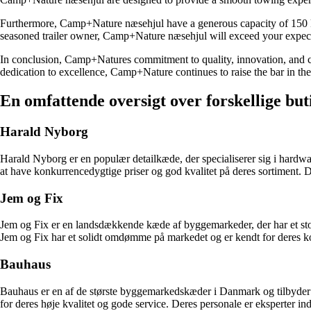
Furthermore, Camp+Nature næsehjul have a generous capacity of 150 kg
seasoned trailer owner, Camp+Nature næsehjul will exceed your expect
In conclusion, Camp+Natures commitment to quality, innovation, and cu
dedication to excellence, Camp+Nature continues to raise the bar in th
En omfattende oversigt over forskellige buti
Harald Nyborg
Harald Nyborg er en populær detailkæde, der specialiserer sig i hardwar
at have konkurrencedygtige priser og god kvalitet på deres sortiment. De
Jem og Fix
Jem og Fix er en landsdækkende kæde af byggemarkeder, der har et stort 
Jem og Fix har et solidt omdømme på markedet og er kendt for deres kon
Bauhaus
Bauhaus er en af de største byggemarkedskæder i Danmark og tilbyder et
for deres høje kvalitet og gode service. Deres personale er eksperter in