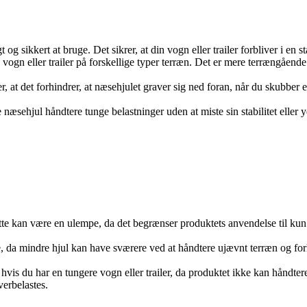
t og sikkert at bruge. Det sikrer, at din vogn eller trailer forbliver i en 
gn eller trailer på forskellige typer terræn. Det er mere terrængående e
r, at det forhindrer, at næsehjulet graver sig ned foran, når du skubber el
næsehjul håndtere tunge belastninger uden at miste sin stabilitet eller yd
tte kan være en ulempe, da det begrænser produktets anvendelse til k
, da mindre hjul kan have sværere ved at håndtere ujævnt terræn og fo
vis du har en tungere vogn eller trailer, da produktet ikke kan håndter
verbelastes.