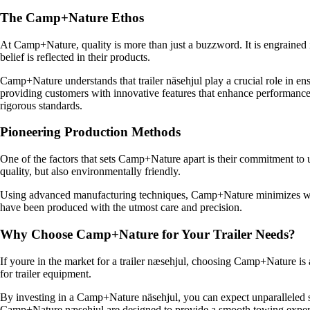
The Camp+Nature Ethos
At Camp+Nature, quality is more than just a buzzword. It is engrained i
belief is reflected in their products.
Camp+Nature understands that trailer näsehjul play a crucial role in e
providing customers with innovative features that enhance performance
rigorous standards.
Pioneering Production Methods
One of the factors that sets Camp+Nature apart is their commitment to ut
quality, but also environmentally friendly.
Using advanced manufacturing techniques, Camp+Nature minimizes waste 
have been produced with the utmost care and precision.
Why Choose Camp+Nature for Your Trailer Needs?
If youre in the market for a trailer næsehjul, choosing Camp+Nature is
for trailer equipment.
By investing in a Camp+Nature näsehjul, you can expect unparalleled st
Camp+Nature næsehjul are designed to provide a smooth towing experie