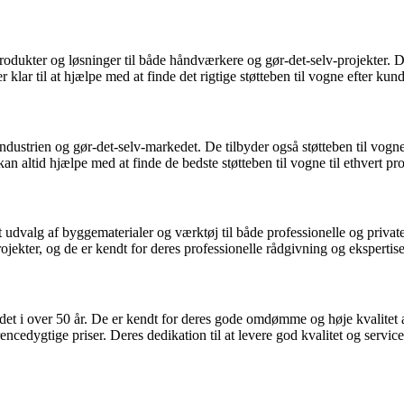
dukter og løsninger til både håndværkere og gør-det-selv-projekter. De 
 klar til at hjælpe med at finde det rigtige støtteben til vogne efter ku
ndustrien og gør-det-selv-markedet. De tilbyder også støtteben til vogn
an altid hjælpe med at finde de bedste støtteben til vogne til ethvert pro
alg af byggematerialer og værktøj til både professionelle og private f
ekter, og de er kendt for deres professionelle rådgivning og ekspertise
 i over 50 år. De er kendt for deres gode omdømme og høje kvalitet af 
edygtige priser. Deres dedikation til at levere god kvalitet og service t