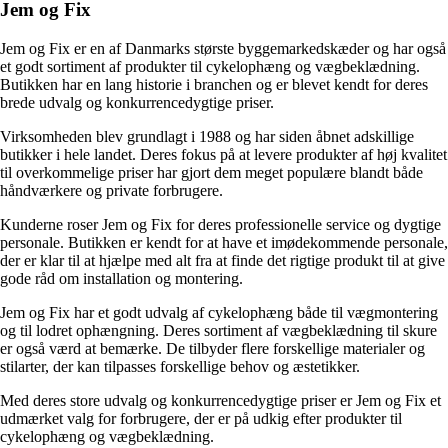
Jem og Fix
Jem og Fix er en af Danmarks største byggemarkedskæder og har også
et godt sortiment af produkter til cykelophæng og vægbeklædning.
Butikken har en lang historie i branchen og er blevet kendt for deres
brede udvalg og konkurrencedygtige priser.
Virksomheden blev grundlagt i 1988 og har siden åbnet adskillige
butikker i hele landet. Deres fokus på at levere produkter af høj kvalitet
til overkommelige priser har gjort dem meget populære blandt både
håndværkere og private forbrugere.
Kunderne roser Jem og Fix for deres professionelle service og dygtige
personale. Butikken er kendt for at have et imødekommende personale,
der er klar til at hjælpe med alt fra at finde det rigtige produkt til at give
gode råd om installation og montering.
Jem og Fix har et godt udvalg af cykelophæng både til vægmontering
og til lodret ophængning. Deres sortiment af vægbeklædning til skure
er også værd at bemærke. De tilbyder flere forskellige materialer og
stilarter, der kan tilpasses forskellige behov og æstetikker.
Med deres store udvalg og konkurrencedygtige priser er Jem og Fix et
udmærket valg for forbrugere, der er på udkig efter produkter til
cykelophæng og vægbeklædning.