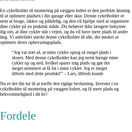
En cykelholder til montering på væggen lodret er den perfekte løsning
til at optimere pladsen i din garage eller skur. Denne cykelholder er
nem at bruge, sikker og pålidelig, og den vil hjælpe med at organisere
dine cykler på en praktisk måde. Du behøver ikke længere bekymre
dig om, at dine cykler står i vejen, og du vil have mere plads til andre
ting. Vi anbefaler stærkt denne cykelholder til alle, der ønsker at
optimere deres opbevaringsplads.
“Jeg var træt af, at mine cykler optog så meget plads i
skuret. Med denne cykelholder kan jeg nemt hænge mine
cykler op og ned, hvilket sparer mig plads og gør det
meget nemmere at få fat i mine cykler. Jeg er meget
tilfreds med dette produkt!” – Lars, tilfreds kunde
Nu er det din tur til at træffe den rigtige beslutning. Invester i en
cykelholder til montering på væggen lodret, og få mere plads og
bekvemmelighed i dit liv!
Fordele