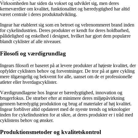
Virksomheden har siden da vokset og udviklet sig, men deres
kerneværdier om kvalitet, funktionalitet og bæredygtighed har altid
været centrale i deres produktudvikling.
Ingear har etableret sig som en betroet og velrenommeret brand inden
for cykelindustrien. Deres produkter er kendt for deres holdbarhed,
pålidelighed og enkelhed i designet, hvilket har gjort dem populære
blandt cyklister af alle niveauer.
Filosofi og værdigrundlag
Ingears filosofi er baseret på at levere produkter af højeste kvalitet, der
opfylder cyklisters behov og forventninger. De tror på at gøre cykling
mere tilgængelig og bekvemt for alle, uanset om de er professionelle
atleter eller hverdagscyklister.
Værdigrundlagene hos Ingear er bæredygtighed, innovation og
brugerfokus. De stræber efter at minimere deres miljøpåvirkning
gennem bæredygtig produktion og brug af materialer af høj kvalitet.
Ingear forbliver altid opdateret med de nyeste trends og teknologier
inden for cykelindustrien for at sikre, at deres produkter er i tråd med
cyklistens behov og ønsker.
Produktionsmetoder og kvalitetskontrol