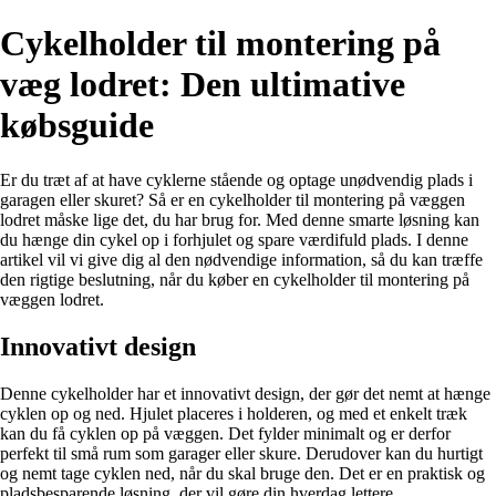
Cykelholder til montering på
væg lodret: Den ultimative
købsguide
Er du træt af at have cyklerne stående og optage unødvendig plads i
garagen eller skuret? Så er en cykelholder til montering på væggen
lodret måske lige det, du har brug for. Med denne smarte løsning kan
du hænge din cykel op i forhjulet og spare værdifuld plads. I denne
artikel vil vi give dig al den nødvendige information, så du kan træffe
den rigtige beslutning, når du køber en cykelholder til montering på
væggen lodret.
Innovativt design
Denne cykelholder har et innovativt design, der gør det nemt at hænge
cyklen op og ned. Hjulet placeres i holderen, og med et enkelt træk
kan du få cyklen op på væggen. Det fylder minimalt og er derfor
perfekt til små rum som garager eller skure. Derudover kan du hurtigt
og nemt tage cyklen ned, når du skal bruge den. Det er en praktisk og
pladsbesparende løsning, der vil gøre din hverdag lettere.