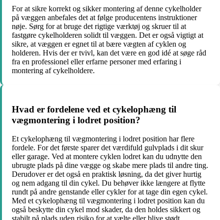
For at sikre korrekt og sikker montering af denne cykelholder
på væggen anbefales det at følge producentens instruktioner
nøje. Sørg for at bruge det rigtige værktøj og skruer til at
fastgøre cykelholderen solidt til væggen. Det er også vigtigt at
sikre, at væggen er egnet til at bære vægten af cyklen og
holderen. Hvis der er tvivl, kan det være en god idé at søge råd
fra en professionel eller erfarne personer med erfaring i
montering af cykelholdere.
Hvad er fordelene ved et cykelophæng til
vægmontering i lodret position?
Et cykelophæng til vægmontering i lodret position har flere
fordele. For det første sparer det værdifuld gulvplads i dit skur
eller garage. Ved at montere cyklen lodret kan du udnytte den
ubrugte plads på dine vægge og skabe mere plads til andre ting.
Derudover er det også en praktisk løsning, da det giver hurtig
og nem adgang til din cykel. Du behøver ikke længere at flytte
rundt på andre genstande eller cykler for at tage din egen cykel.
Med et cykelophæng til vægmontering i lodret position kan du
også beskytte din cykel mod skader, da den holdes sikkert og
stabilt på plads uden risiko for at vælte eller blive stødt.