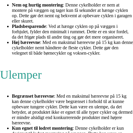
Nem og hurtig montering
: Denne cykelholder er nem at
montere på væggen og tager kun få sekunder at hænge cyklen
op. Dette gør det nemt og bekvemt at opbevare cyklen i garagen
eller skuret.
Pladsbesparende
: Ved at hænge cyklen op på væggen i
forhjulet, fylder den minimalt i rummet. Dette er en stor fordel,
da det frigør plads til andre ting og gør det mere organiseret.
Høj bæreevne
: Med en maksimal bæreevne på 15 kg kan denne
cykelholder nemt håndtere de fleste cykler. Dette gør den
velegnet til både børnecykler og voksen-cykler.
Ulemper
Begrænset bæreevne
: Med en maksimal bæreevne på 15 kg
kan denne cykelholder være begrænset i forhold til at kunne
opbevare tungere cykler. Dette kan være en ulempe, da det
betyder, at produktet ikke er egnet til alle typer cykler og dermed
er mindre alsidigt end konkurrerende produkter med højere
bæreevne.
Kun egnet til lodret montering
: Denne cykelholder er kun