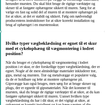
herunder mursten. Du skal blot bruge de rigtige værktøjer og
skruer til at fastgøre ophængene sikkert til muren. Sørg for at
vælge en fast og solid del af muren til at montere ophænget på
for at sikre, at det er stabilt og sikkert. Følg om nødvendigt
producentens instruktioner for at sikre korrekt installation og
brug af ophænget i en murstensskur.
Hvilke typer vægbeklædning er egnet til et skur
med et cykelophæng til vægmontering i lodret
position?
Når du bruger et cykelophæng til vægmontering i lodret
position i et skur, er der forskellige typer vægbeklædning, der er
egnet. Nogle af de mest almindelige materialer inkluderer træ,
gips, metal og mursten. Træ og metalvægge er populære valg,
da de er holdbare og lette at montere ophængene på.
Gipsvægge kan også bruges, men sørg for at bruge skruer og
plugs, der er egnede til gipsmaterialet. Når det kommer til
mursten, skal du bruge de rigtige værktøjer til at sikre, at du kan
fastgøre ophænget sikkert til muren. Uanset hvilken type
vægbeklædning du har i dit skur, er det vigtigt at sikre, at
ophænget er korrekt installeret og kan bære vægten af din