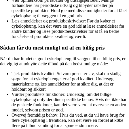
Vær opmærksom på rabatter og udsalgsperioder: Mange
forhandlere har periodiske udsalg og tilbyder rabatter på
specifikke produkter. Hold øje med disse muligheder for at få et
cykelophæng til væggen til en god pris.
Læs anmeldelser og produktbeskrivelser: Før du køber et
cykelophæng, kan det være en god idé at læse anmeldelser fra
andre kunder og læse produktbeskrivelser for at få en bedre
forståelse af produktets kvalitet og værdi.
Sådan får du mest muligt ud af en billig pris
Når du har fundet et godt cykelophæng til væggen til en billig pris, er
det vigtigt at udnytte dette tilbud på den bedst mulige måde:
Tjek produktets kvalitet: Selvom prisen er lav, skal du stadig
sørge for, at cykelophænget er af god kvalitet. Undersøg
materialerne og læs anmeldelser for at sikre dig, at det er
holdbart og sikkert.
Vurder produktets funktioner: Undersøg, om det billige
cykelophæng opfylder dine specifikke behov. Hvis det ikke har
de ønskede funktioner, kan det være værd at overveje en anden
model, selvom prisen er god.
Overvej fremtidigt behov: Hvis du ved, at du vil have brug for
flere cykelophæng i fremtiden, kan det være en fordel at købe
flere på tilbud samtidig for at spare endnu mere.