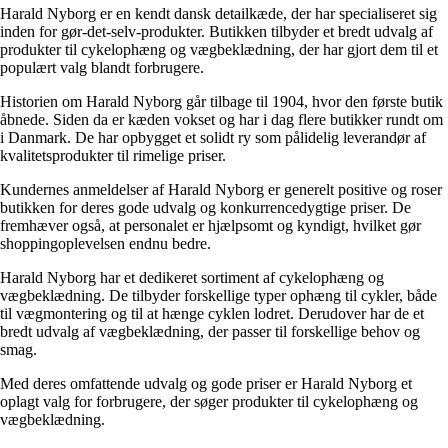
Harald Nyborg er en kendt dansk detailkæde, der har specialiseret sig
inden for gør-det-selv-produkter. Butikken tilbyder et bredt udvalg af
produkter til cykelophæng og vægbeklædning, der har gjort dem til et
populært valg blandt forbrugere.
Historien om Harald Nyborg går tilbage til 1904, hvor den første butik
åbnede. Siden da er kæden vokset og har i dag flere butikker rundt om
i Danmark. De har opbygget et solidt ry som pålidelig leverandør af
kvalitetsprodukter til rimelige priser.
Kundernes anmeldelser af Harald Nyborg er generelt positive og roser
butikken for deres gode udvalg og konkurrencedygtige priser. De
fremhæver også, at personalet er hjælpsomt og kyndigt, hvilket gør
shoppingoplevelsen endnu bedre.
Harald Nyborg har et dedikeret sortiment af cykelophæng og
vægbeklædning. De tilbyder forskellige typer ophæng til cykler, både
til vægmontering og til at hænge cyklen lodret. Derudover har de et
bredt udvalg af vægbeklædning, der passer til forskellige behov og
smag.
Med deres omfattende udvalg og gode priser er Harald Nyborg et
oplagt valg for forbrugere, der søger produkter til cykelophæng og
vægbeklædning.