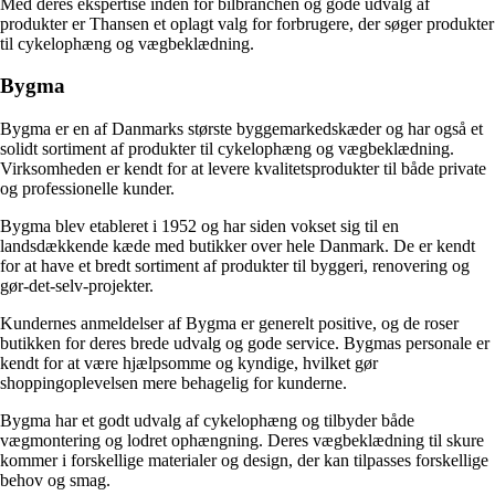
Med deres ekspertise inden for bilbranchen og gode udvalg af
produkter er Thansen et oplagt valg for forbrugere, der søger produkter
til cykelophæng og vægbeklædning.
Bygma
Bygma er en af Danmarks største byggemarkedskæder og har også et
solidt sortiment af produkter til cykelophæng og vægbeklædning.
Virksomheden er kendt for at levere kvalitetsprodukter til både private
og professionelle kunder.
Bygma blev etableret i 1952 og har siden vokset sig til en
landsdækkende kæde med butikker over hele Danmark. De er kendt
for at have et bredt sortiment af produkter til byggeri, renovering og
gør-det-selv-projekter.
Kundernes anmeldelser af Bygma er generelt positive, og de roser
butikken for deres brede udvalg og gode service. Bygmas personale er
kendt for at være hjælpsomme og kyndige, hvilket gør
shoppingoplevelsen mere behagelig for kunderne.
Bygma har et godt udvalg af cykelophæng og tilbyder både
vægmontering og lodret ophængning. Deres vægbeklædning til skure
kommer i forskellige materialer og design, der kan tilpasses forskellige
behov og smag.