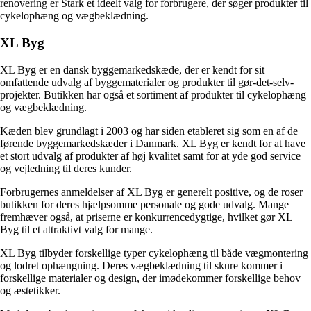
renovering er Stark et ideelt valg for forbrugere, der søger produkter til
cykelophæng og vægbeklædning.
XL Byg
XL Byg er en dansk byggemarkedskæde, der er kendt for sit
omfattende udvalg af byggematerialer og produkter til gør-det-selv-
projekter. Butikken har også et sortiment af produkter til cykelophæng
og vægbeklædning.
Kæden blev grundlagt i 2003 og har siden etableret sig som en af de
førende byggemarkedskæder i Danmark. XL Byg er kendt for at have
et stort udvalg af produkter af høj kvalitet samt for at yde god service
og vejledning til deres kunder.
Forbrugernes anmeldelser af XL Byg er generelt positive, og de roser
butikken for deres hjælpsomme personale og gode udvalg. Mange
fremhæver også, at priserne er konkurrencedygtige, hvilket gør XL
Byg til et attraktivt valg for mange.
XL Byg tilbyder forskellige typer cykelophæng til både vægmontering
og lodret ophængning. Deres vægbeklædning til skure kommer i
forskellige materialer og design, der imødekommer forskellige behov
og æstetikker.