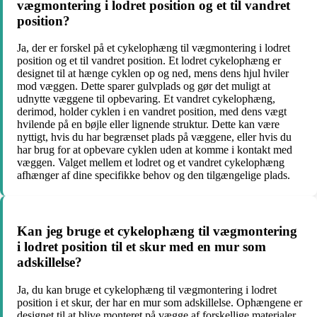
vægmontering i lodret position og et til vandret
position?
Ja, der er forskel på et cykelophæng til vægmontering i lodret
position og et til vandret position. Et lodret cykelophæng er
designet til at hænge cyklen op og ned, mens dens hjul hviler
mod væggen. Dette sparer gulvplads og gør det muligt at
udnytte væggene til opbevaring. Et vandret cykelophæng,
derimod, holder cyklen i en vandret position, med dens vægt
hvilende på en bøjle eller lignende struktur. Dette kan være
nyttigt, hvis du har begrænset plads på væggene, eller hvis du
har brug for at opbevare cyklen uden at komme i kontakt med
væggen. Valget mellem et lodret og et vandret cykelophæng
afhænger af dine specifikke behov og den tilgængelige plads.
Kan jeg bruge et cykelophæng til vægmontering
i lodret position til et skur med en mur som
adskillelse?
Ja, du kan bruge et cykelophæng til vægmontering i lodret
position i et skur, der har en mur som adskillelse. Ophængene er
designet til at blive monteret på vægge af forskellige materialer,