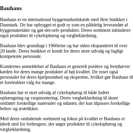
Bauhaus
Bauhaus er en international byggemarkedskæde med flere butikker i
Danmark. De har opbygget et godt ry som en pålidelig leverandør af
byggematerialer og gør-det-selv-produkter. Deres sortiment inkluderer
også produkter til cykelophæng og vægbeklædning.
Bauhaus blev grundlagt i 1960erne og har siden ekspanderet til over
20 lande. Deres butikker er kendt for deres store udvalg og fagligt
kompetente personale.
Kundernes anmeldelser af Bauhaus er generelt positive og fremhæver
kæden for deres mange produkter af høj kvalitet. De roser også
personalet for deres hjælpsomhed og ekspertise, hvilket gør Bauhaus til
et foretrukket valg for mange.
Bauhaus har et stort udvalg af cykelophæng til både lodret
ophængning og vægmontering. Deres vægbeklædning til skure
omfatter forskellige materialer og stilarter, der kan tilpasses forskellige
behov og æstetikker.
Med deres omfattende sortiment og fokus på kvalitet er Bauhaus et
ideelt sted for forbrugere, der søger produkter til cykelophæng og
vægbeklædning.