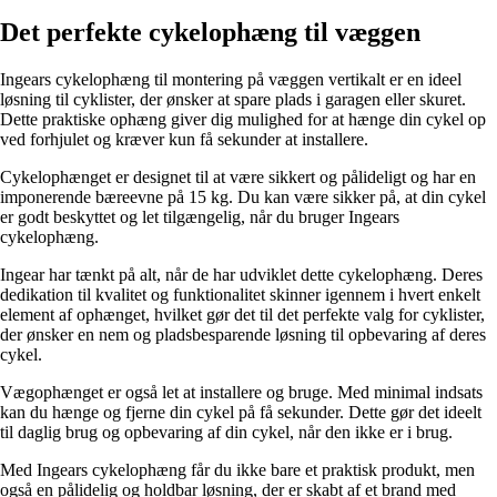
Det perfekte cykelophæng til væggen
Ingears cykelophæng til montering på væggen vertikalt er en ideel
løsning til cyklister, der ønsker at spare plads i garagen eller skuret.
Dette praktiske ophæng giver dig mulighed for at hænge din cykel op
ved forhjulet og kræver kun få sekunder at installere.
Cykelophænget er designet til at være sikkert og pålideligt og har en
imponerende bæreevne på 15 kg. Du kan være sikker på, at din cykel
er godt beskyttet og let tilgængelig, når du bruger Ingears
cykelophæng.
Ingear har tænkt på alt, når de har udviklet dette cykelophæng. Deres
dedikation til kvalitet og funktionalitet skinner igennem i hvert enkelt
element af ophænget, hvilket gør det til det perfekte valg for cyklister,
der ønsker en nem og pladsbesparende løsning til opbevaring af deres
cykel.
Vægophænget er også let at installere og bruge. Med minimal indsats
kan du hænge og fjerne din cykel på få sekunder. Dette gør det ideelt
til daglig brug og opbevaring af din cykel, når den ikke er i brug.
Med Ingears cykelophæng får du ikke bare et praktisk produkt, men
også en pålidelig og holdbar løsning, der er skabt af et brand med