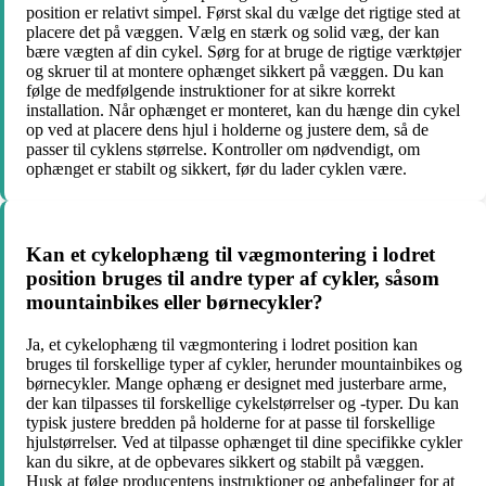
position er relativt simpel. Først skal du vælge det rigtige sted at
placere det på væggen. Vælg en stærk og solid væg, der kan
bære vægten af din cykel. Sørg for at bruge de rigtige værktøjer
og skruer til at montere ophænget sikkert på væggen. Du kan
følge de medfølgende instruktioner for at sikre korrekt
installation. Når ophænget er monteret, kan du hænge din cykel
op ved at placere dens hjul i holderne og justere dem, så de
passer til cyklens størrelse. Kontroller om nødvendigt, om
ophænget er stabilt og sikkert, før du lader cyklen være.
Kan et cykelophæng til vægmontering i lodret
position bruges til andre typer af cykler, såsom
mountainbikes eller børnecykler?
Ja, et cykelophæng til vægmontering i lodret position kan
bruges til forskellige typer af cykler, herunder mountainbikes og
børnecykler. Mange ophæng er designet med justerbare arme,
der kan tilpasses til forskellige cykelstørrelser og -typer. Du kan
typisk justere bredden på holderne for at passe til forskellige
hjulstørrelser. Ved at tilpasse ophænget til dine specifikke cykler
kan du sikre, at de opbevares sikkert og stabilt på væggen.
Husk at følge producentens instruktioner og anbefalinger for at