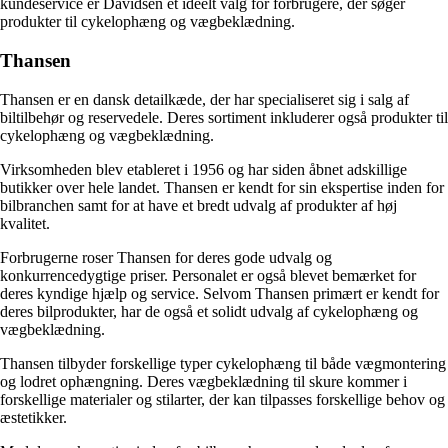
kundeservice er Davidsen et ideelt valg for forbrugere, der søger
produkter til cykelophæng og vægbeklædning.
Thansen
Thansen er en dansk detailkæde, der har specialiseret sig i salg af
biltilbehør og reservedele. Deres sortiment inkluderer også produkter til
cykelophæng og vægbeklædning.
Virksomheden blev etableret i 1956 og har siden åbnet adskillige
butikker over hele landet. Thansen er kendt for sin ekspertise inden for
bilbranchen samt for at have et bredt udvalg af produkter af høj
kvalitet.
Forbrugerne roser Thansen for deres gode udvalg og
konkurrencedygtige priser. Personalet er også blevet bemærket for
deres kyndige hjælp og service. Selvom Thansen primært er kendt for
deres bilprodukter, har de også et solidt udvalg af cykelophæng og
vægbeklædning.
Thansen tilbyder forskellige typer cykelophæng til både vægmontering
og lodret ophængning. Deres vægbeklædning til skure kommer i
forskellige materialer og stilarter, der kan tilpasses forskellige behov og
æstetikker.