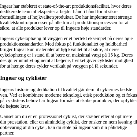
Ingear har etableret et state-of-the-art produktionsfacilitet, hvor deres
dedikerede team af eksperter arbejder hånd i hånd for at sikre
fremstillingen af højkvalitetsprodukter. De har implementeret strenge
kvalitetskontrolprocesser på alle trin af produktionsprocessen for at
sikre, at alle produkter lever op til Ingears høje standarder.
Ingears cykelophæng til væggen er et perfekt eksempel på deres høje
produktionsstandarder. Med fokus på funktionalitet og holdbarhed
bruger Ingear kun materialer af høj kvalitet til at sikre, at deres
cykelophæng er i stand til at bære en maksimal vægt på 15 kg. Deres
design er intuitivt og nemt at betjene, hvilket giver cyklister mulighed
for at hænge deres cykler vertikalt på væggen på få sekunder.
Ingear og cyklister
Ingears historie og dedikation til kvalitet gør dem til cyklernes bedste
ven. Ved at kombinere moderne teknologi, etisk produktion og et fokus
på cyklistens behov har Ingear formået at skabe produkter, der opfylder
de højeste krav.
Uanset om du er en professionel cyklist, der stræber efter at optimere
din præstation, eller en almindelig cyklist, der ønsker en nem løsning til
opbevaring af din cykel, kan du stole på Ingear som din pålidelige
partner.