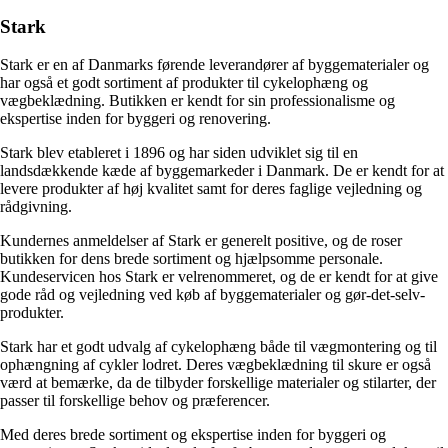
Stark
Stark er en af Danmarks førende leverandører af byggematerialer og
har også et godt sortiment af produkter til cykelophæng og
vægbeklædning. Butikken er kendt for sin professionalisme og
ekspertise inden for byggeri og renovering.
Stark blev etableret i 1896 og har siden udviklet sig til en
landsdækkende kæde af byggemarkeder i Danmark. De er kendt for at
levere produkter af høj kvalitet samt for deres faglige vejledning og
rådgivning.
Kundernes anmeldelser af Stark er generelt positive, og de roser
butikken for dens brede sortiment og hjælpsomme personale.
Kundeservicen hos Stark er velrenommeret, og de er kendt for at give
gode råd og vejledning ved køb af byggematerialer og gør-det-selv-
produkter.
Stark har et godt udvalg af cykelophæng både til vægmontering og til
ophængning af cykler lodret. Deres vægbeklædning til skure er også
værd at bemærke, da de tilbyder forskellige materialer og stilarter, der
passer til forskellige behov og præferencer.
Med deres brede sortiment og ekspertise inden for byggeri og