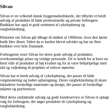
Silvan
Silvan er en velkendt dansk byggemarkedskæde, der tilbyder et bredt
udvalg af produkter til både professionelle og private forbrugere.
Butikken har også et godt sortiment af cykelophæng og
vægbeklædning.
Historien om Silvan går tilbage til midten af 1960erne, hvor den første
butik blev åbnet. Siden da er kæden blevet udvidet og har nu flere
butikker over hele Danmark.
Forbrugerne roser Silvan for deres gode udvalg af produkter,
overkommelige priser og venlige personale. De er kendt for at have en
bred vifte af produkter af høj kvalitet og for at være behjælpelige med
råd og vejledning til projekter af enhver størrelse.
Silvan har et bredt udvalg af cykelophæng, der passer til både
vægmontering og lodret ophængning. Deres vægbeklædning til skure
inkluderer forskellige materialer og design, der passer til forskellige
stilarter og præferencer.
Med deres omfattende udvalg og gode kundeservice er Silvan et oplagt
valg for forbrugere, der søger produkter til cykelophæng og
vægbeklædning.