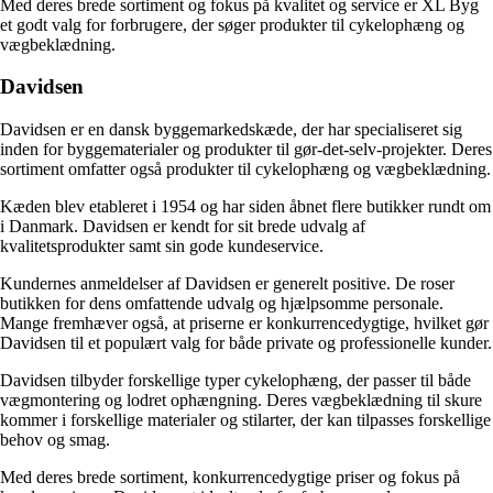
Med deres brede sortiment og fokus på kvalitet og service er XL Byg
et godt valg for forbrugere, der søger produkter til cykelophæng og
vægbeklædning.
Davidsen
Davidsen er en dansk byggemarkedskæde, der har specialiseret sig
inden for byggematerialer og produkter til gør-det-selv-projekter. Deres
sortiment omfatter også produkter til cykelophæng og vægbeklædning.
Kæden blev etableret i 1954 og har siden åbnet flere butikker rundt om
i Danmark. Davidsen er kendt for sit brede udvalg af
kvalitetsprodukter samt sin gode kundeservice.
Kundernes anmeldelser af Davidsen er generelt positive. De roser
butikken for dens omfattende udvalg og hjælpsomme personale.
Mange fremhæver også, at priserne er konkurrencedygtige, hvilket gør
Davidsen til et populært valg for både private og professionelle kunder.
Davidsen tilbyder forskellige typer cykelophæng, der passer til både
vægmontering og lodret ophængning. Deres vægbeklædning til skure
kommer i forskellige materialer og stilarter, der kan tilpasses forskellige
behov og smag.
Med deres brede sortiment, konkurrencedygtige priser og fokus på