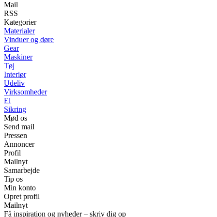
Mail
RSS
Kategorier
Materialer
Vinduer og døre
Gear
Maskiner
Tøj
Interiør
Udeliv
Virksomheder
El
Sikring
Mød os
Send mail
Pressen
Annoncer
Profil
Mailnyt
Samarbejde
Tip os
Min konto
Opret profil
Mailnyt
Få inspiration og nyheder – skriv dig op