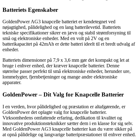
Batteriets Egenskaber
GoldenPower AG3 knapcelle batteriet er kendetegnet ved
nøjagtighed, pålidelighed og en lang batterilevetid. Batteriets
tekniske specifikationer sikrer en jævn og stabil strømforsyning til
små og elektroniske enheder. Med en volt på 2V og en
batterikapacitet på 42mAh er dette batteri ideelt til et bredt udvalg af
enheder.
Batteriets dimensioner på 7,9 x 3,6 mm gør det kompakt og let at
bruge i enhver enhed, der kræver knapcelle batterier. Denne
størrelse passer perfekt til små elektroniske enheder, herunder ure,
lommelygter, fjernbetjeninger og mange andre elektroniske
apparater.
GoldenPower – Dit Valg for Knapcelle Batterier
I en verden, hvor pålidelighed og præstation er altafgørende, er
GoldenPower det oplagte valg for knapcelle batterier.
Virksomhedens omfattende erfaring, dedikation til kvalitet og
innovative produktionsteknikker sætter dem i en klasse for sig selv.
Med GoldenPower AG3 knapcelle batterier kan du være sikker på
at opnå pålidelige og langvarige batteripræstationer til enhver enhed.