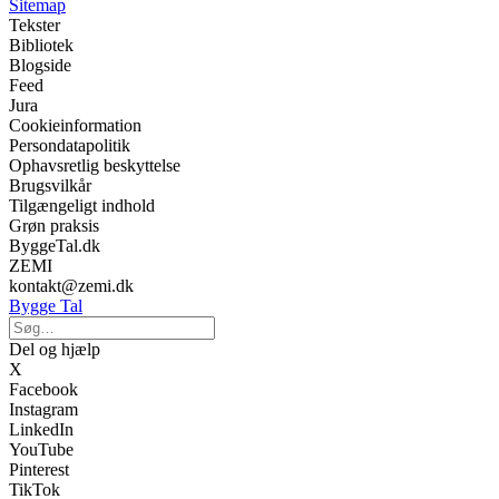
Sitemap
Tekster
Bibliotek
Blogside
Feed
Jura
Cookieinformation
Persondatapolitik
Ophavsretlig beskyttelse
Brugsvilkår
Tilgængeligt indhold
Grøn praksis
ByggeTal.dk
ZEMI
kontakt@zemi.dk
Bygge Tal
Del og hjælp
X
Facebook
Instagram
LinkedIn
YouTube
Pinterest
TikTok