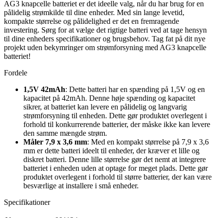
AG3 knapcelle batteriet er det ideelle valg, når du har brug for en
pålidelig strømkilde til dine enheder. Med sin lange levetid,
kompakte størrelse og pålidelighed er det en fremragende
investering. Sørg for at vælge det rigtige batteri ved at tage hensyn
til dine enheders specifikationer og brugsbehov. Tag fat på dit nye
projekt uden bekymringer om strømforsyning med AG3 knapcelle
batteriet!
Fordele
1,5V 42mAh
: Dette batteri har en spænding på 1,5V og en
kapacitet på 42mAh. Denne høje spænding og kapacitet
sikrer, at batteriet kan levere en pålidelig og langvarig
strømforsyning til enheden. Dette gør produktet overlegent i
forhold til konkurrerende batterier, der måske ikke kan levere
den samme mængde strøm.
Måler 7,9 x 3,6 mm
: Med en kompakt størrelse på 7,9 x 3,6
mm er dette batteri ideelt til enheder, der kræver et lille og
diskret batteri. Denne lille størrelse gør det nemt at integrere
batteriet i enheden uden at optage for meget plads. Dette gør
produktet overlegent i forhold til større batterier, der kan være
besværlige at installere i små enheder.
Specifikationer