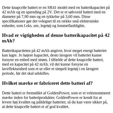
Dette knapcelle batteri er en SR41 model med en batterikapacitet på
42 mAh og en spænding på 2V. Det er et sølvoxid batteri med en
diameter på 7,90 mm og en tykkelse på 3,60 mm. Disse
specifikationer gør det velegnet til en række små elektroniske
enheder, som f.eks. ure, legetøj og lommeflashlights.
Hvad er vigtigheden af ​​denne batterikapacitet på 42
mAh?
Batterikapaciteten på 42 mAh angiver, hvor meget energi batteriet
kan lagre. Jo højere kapacitet, desto længere vil batteriet kunne
forsyne en enhed med strøm. I tilfælde af dette knapcelle batteri,
med en kapacitet på 42 mAh, vil det kunne forsyne en
laveffektsenhed som et ur eller et simpelt legetøj i en længere
periode, før det skal udskiftes.
Hvilket mærke er fabriceret dette batteri af?
Dette batteri er fremstillet af GoldenPower, som er et velrenommeret
mærke inden for batteriprodukter. GoldenPower er kendt for at
levere høj kvalitet og pålidelige batterier, så du kan være sikker på,
at dette knapcelle batteri er af god kvalitet.