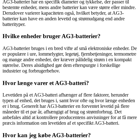
AG3-batterier har en specifik diameter og tykkelse, der passer til
bestemte enheder, mens andre batterier kan være større eller mindre.
Derudover varierer kapaciteten også, hvilket betyder, at AG3-
batterier kan have en anden levetid og strømudgang end andre
batterityper.
Hvilke enheder bruger AG3-batterier?
AG3-batterier bruges i en bred vifte af små elektroniske enheder. De
er populære i ure, lommelygter, legetøj, fjernbetjeninger, termometre
og mange andre enheder, der kræver pålidelig strøm i en kompakt
størrelse. Deres alsidighed gør dem efterspurgte i forskellige
industrier og forbrugerbehov.
Hvor længe varer et AG3-batteri?
Levetiden på et AG3-batteri afhænger af flere faktorer, herunder
typen af enhed, det bruges i, samt hvor ofte og hvor længe enheden
er i brug. Generelt har AG3-batterier en forventet levetid på flere
måneder til et par år, afhængigt af brug og strømforbrug. Det
anbefales altid at kontrollere producentens anvisninger for at få mere
præcis information om levetiden af et specifikt AG3-batteri.
Hvor kan jeg købe AG3-batterier?