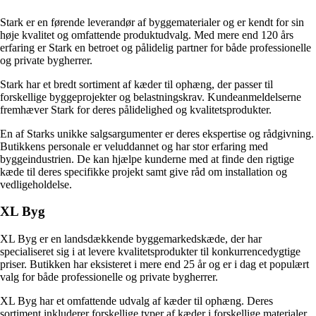
Stark er en førende leverandør af byggematerialer og er kendt for sin
høje kvalitet og omfattende produktudvalg. Med mere end 120 års
erfaring er Stark en betroet og pålidelig partner for både professionelle
og private bygherrer.
Stark har et bredt sortiment af kæder til ophæng, der passer til
forskellige byggeprojekter og belastningskrav. Kundeanmeldelserne
fremhæver Stark for deres pålidelighed og kvalitetsprodukter.
En af Starks unikke salgsargumenter er deres ekspertise og rådgivning.
Butikkens personale er veluddannet og har stor erfaring med
byggeindustrien. De kan hjælpe kunderne med at finde den rigtige
kæde til deres specifikke projekt samt give råd om installation og
vedligeholdelse.
XL Byg
XL Byg er en landsdækkende byggemarkedskæde, der har
specialiseret sig i at levere kvalitetsprodukter til konkurrencedygtige
priser. Butikken har eksisteret i mere end 25 år og er i dag et populært
valg for både professionelle og private bygherrer.
XL Byg har et omfattende udvalg af kæder til ophæng. Deres
sortiment inkluderer forskellige typer af kæder i forskellige materialer