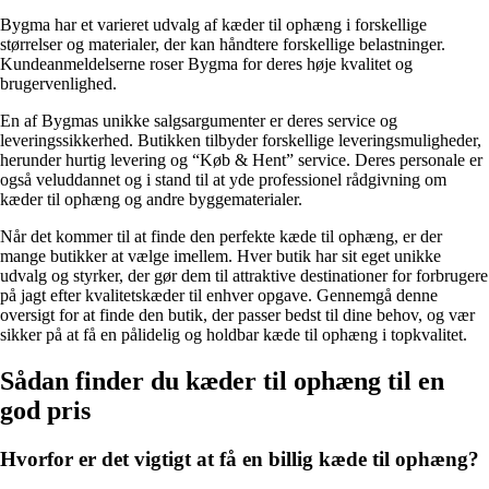
Bygma har et varieret udvalg af kæder til ophæng i forskellige
størrelser og materialer, der kan håndtere forskellige belastninger.
Kundeanmeldelserne roser Bygma for deres høje kvalitet og
brugervenlighed.
En af Bygmas unikke salgsargumenter er deres service og
leveringssikkerhed. Butikken tilbyder forskellige leveringsmuligheder,
herunder hurtig levering og “Køb & Hent” service. Deres personale er
også veluddannet og i stand til at yde professionel rådgivning om
kæder til ophæng og andre byggematerialer.
Når det kommer til at finde den perfekte kæde til ophæng, er der
mange butikker at vælge imellem. Hver butik har sit eget unikke
udvalg og styrker, der gør dem til attraktive destinationer for forbrugere
på jagt efter kvalitetskæder til enhver opgave. Gennemgå denne
oversigt for at finde den butik, der passer bedst til dine behov, og vær
sikker på at få en pålidelig og holdbar kæde til ophæng i topkvalitet.
Sådan finder du kæder til ophæng til en
god pris
Hvorfor er det vigtigt at få en billig kæde til ophæng?