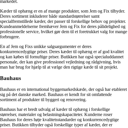
markedet.
Kæder til ophæng er en af mange produkter, som Jem og Fix tilbyder.
Deres sortiment inkluderer både standardstørrelser samt
specialfremstillede kæder, der passer til forskellige behov og projekter.
Kundeanmeldelserne fremhæver Jem og Fix for deres pålidelighed og
professionelle service, hvilket gør dem til et foretrukket valg for mange
forbrugere.
En af Jem og Fixs unikke salgsargumenter er deres
konkurrencedygtige priser. Deres kæder til ophæng er af god kvalitet
og kan købes til fornuftige priser. Butikken har også specialuddannet
personale, der kan give professionel vejledning og rådgivning, hvis
man har brug for hjælp til at vælge den rigtige kæde til sit projekt.
Bauhaus
Bauhaus er en international byggemarkedskæde, der også har etableret
sig på det danske marked. Bauhaus er kendt for sit omfattende
sortiment af produkter til byggeri og renovering.
Bauhaus har et bredt udvalg af kæder til ophæng i forskellige
størrelser, materialer og belastningskapaciteter. Kunderne roser
Bauhaus for deres høje kvalitetsstandarder og konkurrencedygtige
priser. Butikken tilbyder også forskellige typer af kæder, der er