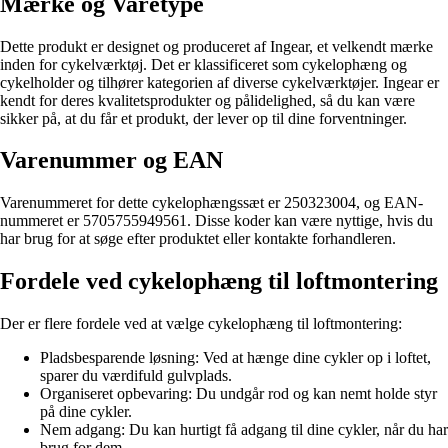
Mærke og Varetype
Dette produkt er designet og produceret af Ingear, et velkendt mærke
inden for cykelværktøj. Det er klassificeret som cykelophæng og
cykelholder og tilhører kategorien af diverse cykelværktøjer. Ingear er
kendt for deres kvalitetsprodukter og pålidelighed, så du kan være
sikker på, at du får et produkt, der lever op til dine forventninger.
Varenummer og EAN
Varenummeret for dette cykelophængssæt er 250323004, og EAN-
nummeret er 5705755949561. Disse koder kan være nyttige, hvis du
har brug for at søge efter produktet eller kontakte forhandleren.
Fordele ved cykelophæng til loftmontering
Der er flere fordele ved at vælge cykelophæng til loftmontering:
Pladsbesparende løsning: Ved at hænge dine cykler op i loftet,
sparer du værdifuld gulvplads.
Organiseret opbevaring: Du undgår rod og kan nemt holde styr
på dine cykler.
Nem adgang: Du kan hurtigt få adgang til dine cykler, når du har
brug for dem.