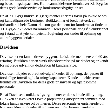
og belastningskapaciteter. Kundeanmeldelserne fremhæver XL Byg for
deres gode kundeservice og konkurrencedygtige priser.
En af XL Bygs unikke salgsargumenter er deres fokus på lokale behov
og kundetilpassede løsninger. Butikken har et bredt netværk af
forhandlere i hele Danmark, som gør det nemt for kunderne at finde en
XL Byg-butik i deres nærområde. Deres personale er også veluddannet
og i stand til at yde kompetent rådgivning om kæder til ophæng og
andre byggematerialer.
Davidsen
Davidsen er en familiedrevet byggemarkedskæde med mere end 60 års
erfaring. Butikken har en stærk tilstedeværelse på markedet og er kendt
for sit brede udvalg og dedikation til kundeservice.
Davidsen tilbyder et bredt udvalg af kæder til ophæng, der passer til
forskellige formål og belastningskapaciteter. Kundeanmeldelserne
fremhæver Davidsen for deres gode prisniveau og hjælpsomme
personale.
En af Davidsens unikke salgsargumenter er deres lokale tilknytning.
Butikken er involveret i lokale projekter og arbejder tæt sammen med
lokale håndværkere og bygherrer. Deres personale er engagerede og
har stor viden om kæder til ophæng og andre byggematerialer.