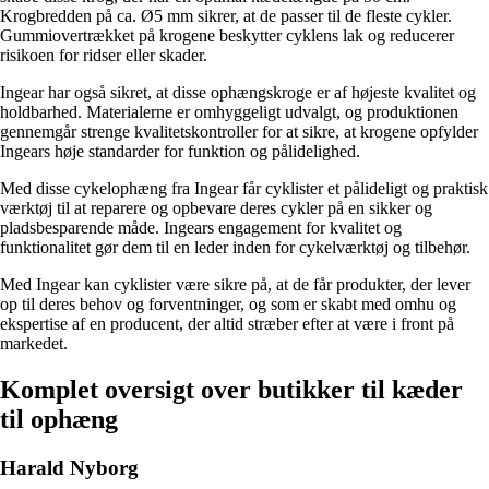
Krogbredden på ca. Ø5 mm sikrer, at de passer til de fleste cykler.
Gummiovertrækket på krogene beskytter cyklens lak og reducerer
risikoen for ridser eller skader.
Ingear har også sikret, at disse ophængskroge er af højeste kvalitet og
holdbarhed. Materialerne er omhyggeligt udvalgt, og produktionen
gennemgår strenge kvalitetskontroller for at sikre, at krogene opfylder
Ingears høje standarder for funktion og pålidelighed.
Med disse cykelophæng fra Ingear får cyklister et pålideligt og praktisk
værktøj til at reparere og opbevare deres cykler på en sikker og
pladsbesparende måde. Ingears engagement for kvalitet og
funktionalitet gør dem til en leder inden for cykelværktøj og tilbehør.
Med Ingear kan cyklister være sikre på, at de får produkter, der lever
op til deres behov og forventninger, og som er skabt med omhu og
ekspertise af en producent, der altid stræber efter at være i front på
markedet.
Komplet oversigt over butikker til kæder
til ophæng
Harald Nyborg