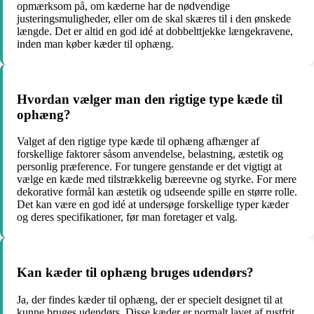
opmærksom på, om kæderne har de nødvendige
justeringsmuligheder, eller om de skal skæres til i den ønskede
længde. Det er altid en god idé at dobbelttjekke længekravene,
inden man køber kæder til ophæng.
Hvordan vælger man den rigtige type kæde til
ophæng?
Valget af den rigtige type kæde til ophæng afhænger af
forskellige faktorer såsom anvendelse, belastning, æstetik og
personlig præference. For tungere genstande er det vigtigt at
vælge en kæde med tilstrækkelig bæreevne og styrke. For mere
dekorative formål kan æstetik og udseende spille en større rolle.
Det kan være en god idé at undersøge forskellige typer kæder
og deres specifikationer, før man foretager et valg.
Kan kæder til ophæng bruges udendørs?
Ja, der findes kæder til ophæng, der er specielt designet til at
kunne bruges udendørs. Disse kæder er normalt lavet af rustfrit