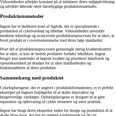
Virksomheden arbejder konstant på at minimere deres miljøpåvirkning
og udvikler løbende mere bæredygtige produktionsmetoder.
Produktionsmetoder
Ingear har et dedikeret team af fagfolk, der er specialiserede i
produktion af cykelværktøj og tilbehør. Virksomheden anvender
moderne teknologi og avancerede produktionsprocesser for at sikre, at
hvert produkt er i overensstemmelse med deres høje standarder.
Hver del af produktionsprocessen gennemgår streng kvalitetskontrol
for at sikre, at kun de bedste produkter forlader fabrikken. Ingear
bruger kun materialer af højeste kvalitet og prioriterer håndværk og
opmærksomhed på detaljer for at sikre holdbarheden og
funktionaliteten af deres produkter.
Sammenhæng med produktet
Cykelophængene, der er angivet i produktinformationen, er et perfekt
eksempel på Ingears forpligtelse til at skabe innovative og
brugervenlige værktøjer. Ophængskrogene er designet til at gøre
reparation og opbevaring af cykler nemmere og mere praktisk.
Ingear har brugt deres ekspertise inden for design og produktion til at
skabe disse krog, der har en optimal kædelængde på 50 cm.