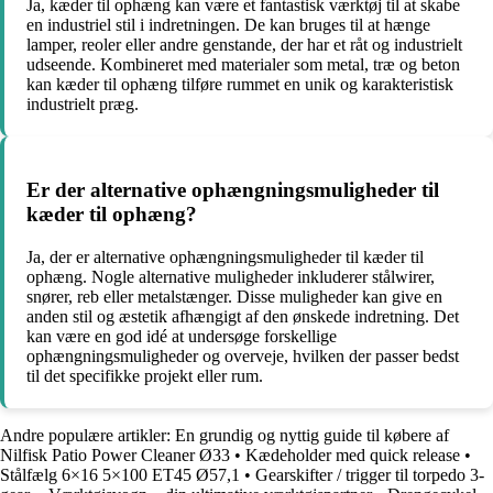
Ja, kæder til ophæng kan være et fantastisk værktøj til at skabe
en industriel stil i indretningen. De kan bruges til at hænge
lamper, reoler eller andre genstande, der har et råt og industrielt
udseende. Kombineret med materialer som metal, træ og beton
kan kæder til ophæng tilføre rummet en unik og karakteristisk
industrielt præg.
Er der alternative ophængningsmuligheder til
kæder til ophæng?
Ja, der er alternative ophængningsmuligheder til kæder til
ophæng. Nogle alternative muligheder inkluderer stålwirer,
snører, reb eller metalstænger. Disse muligheder kan give en
anden stil og æstetik afhængigt af den ønskede indretning. Det
kan være en god idé at undersøge forskellige
ophængningsmuligheder og overveje, hvilken der passer bedst
til det specifikke projekt eller rum.
Andre populære artikler:
En grundig og nyttig guide til købere af
Nilfisk Patio Power Cleaner Ø33
•
Kædeholder med quick release
•
Stålfælg 6×16 5×100 ET45 Ø57,1
•
Gearskifter / trigger til torpedo 3-