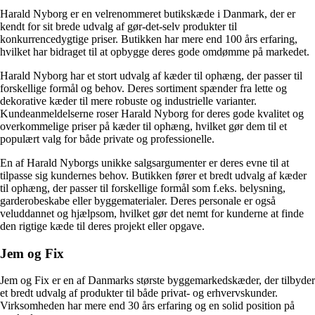
Harald Nyborg er en velrenommeret butikskæde i Danmark, der er
kendt for sit brede udvalg af gør-det-selv produkter til
konkurrencedygtige priser. Butikken har mere end 100 års erfaring,
hvilket har bidraget til at opbygge deres gode omdømme på markedet.
Harald Nyborg har et stort udvalg af kæder til ophæng, der passer til
forskellige formål og behov. Deres sortiment spænder fra lette og
dekorative kæder til mere robuste og industrielle varianter.
Kundeanmeldelserne roser Harald Nyborg for deres gode kvalitet og
overkommelige priser på kæder til ophæng, hvilket gør dem til et
populært valg for både private og professionelle.
En af Harald Nyborgs unikke salgsargumenter er deres evne til at
tilpasse sig kundernes behov. Butikken fører et bredt udvalg af kæder
til ophæng, der passer til forskellige formål som f.eks. belysning,
garderobeskabe eller byggematerialer. Deres personale er også
veluddannet og hjælpsom, hvilket gør det nemt for kunderne at finde
den rigtige kæde til deres projekt eller opgave.
Jem og Fix
Jem og Fix er en af Danmarks største byggemarkedskæder, der tilbyder
et bredt udvalg af produkter til både privat- og erhvervskunder.
Virksomheden har mere end 30 års erfaring og en solid position på