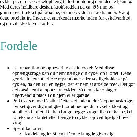
cykler på, er disse cykelophæng til loftmontering den ideelle løsning.
Med deres holdbare design, krokbredden på ca. Ø5 mm og
gummiovertrækket på krogene, er dine cykler i sikre hænder. Vælg
dette produkt fra Ingear, et anerkendt mærke inden for cykelværktøj,
og du vil ikke blive skuffet.
Fordele
Let reparation og opbevaring af din cykel: Med disse
ophængskroge kan du nemt hænge din cykel op i loftet. Dette
gør det lettere at udføre reparationer eller vedligeholdelse på
cyklen, da den er i en højde, der er nem at arbejde med. Det gør
det også nemt at opbevare cyklen, så den ikke optager
unødvendig plads i dit hjem eller garage.
Praktisk sæt med 2 stk.: Dette sæt indeholder 2 ophængskroge,
hvilket giver dig mulighed for at hænge din cykel sikkert og
stabilt op i loftet. Du kan bruge begge kroge til en enkelt cykel
for ekstra stabilitet eller hænge to cykler op ved hjælp af hver
krog.
Specifikationer:
Kædelængde: 50 cm: Denne længde giver dig