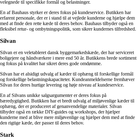
velegnede til specifikke formål og belastninger.
En af Bauhaus styrker er deres fokus på kundeservice. Butikken har
erfarent personale, der er i stand til at vejlede kunderne og hjælpe dem
med at finde den rette kæde til deres behov. Bauhaus tilbyder også en
fleksibel retur- og ombytningspolitik, som sikrer kundernes tilfredshed.
Silvan
Silvan er en veletableret dansk byggemarkedskæde, der har serviceret
boligejere og håndværkere i mere end 50 år. Butikkens brede sortiment
og fokus på kvalitet har sikret deres gode omdømme.
Silvan har et alsidigt udvalg af kæder til ophæng til forskellige formål
og forskellige belastningskapaciteter. Kundeanmeldelserne fremhæver
Silvan for deres hurtige levering og høje niveau af kundeservice.
En af Silvans unikke salgsargumenter er deres fokus på
bæredygtighed. Butikken har et bredt udvalg af miljøvenlige kæder til
ophæng, der er produceret af genanvendelige materialer. Silvan
tilbyder også en række DIY-guides og workshops, der hjælper
kunderne med at blive mere miljøvenlige og hjælper dem med at finde
den rigtige kæde, der passer til deres behov.
Stark