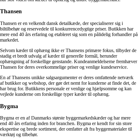
Thansen
Thansen er en velkendt dansk detailkæde, der specialiserer sig i
biltilbehør og reservedele til konkurrencedygtige priser. Butikken har
mere end 40 års erfaring og etableret sig som en pålidelig forhandler på
markedet.
Selvom kæder til ophæng ikke er Thansens primære fokus, tilbyder de
stadig et bredt udvalg af kæder til generelle formål, herunder
ophængning af forskellige genstande. Kundeanmeldelserne fremhæver
Thansen for deres overkommelige priser og venlige kundeservice.
En af Thansens unikke salgsargumenter er deres omfattende netværk
af butikker og webshop, der gør det nemt for kunderne at finde det, de
har brug for. Butikkens personale er venlige og hjælpsomme og kan
vejlede kunderne om forskellige typer kæder til ophæng.
Bygma
Bygma er en af Danmarks største byggemarkedskæder og har mere
end 40 års erfaring inden for branchen. Bygma er kendt for sin store
ekspertise og brede sortiment, der omfatter alt fra byggematerialer til
værktøj og tilbehør.