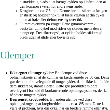
tilstrækkelig plads til at hænge cyklen op i loftet uden at
den kommer i vejen for andre genstande.
Krogbredde: ca. Ø5 mm: Denne bredde sikrer, at krogen
er stærk og holdbar nok til at bære vægten af din cykel
uden at bøje eller deformere sig over tid.
Gummiovertræk på kroge: Dette gummiovertræk
beskytter din cykel mod ridser og skader, mens den er
hængt op. Det sikrer også, at cyklen holdes sikkert på
plads uden at glide eller bevæge sig.
Ulemper
Ikke egnet til tunge cykler
: En ulempe ved disse
ophængskroge er, at de kun har en kædelængde på 50 cm. Dette
gør dem mindre velegnede til tunge cykler, da de ikke kan holde
dem sikkert og stabilt i loftet. Dette gør produktet mindre
overlegent i forhold til konkurrerende ophængssystemer, der kan
håndtere tungere cykler.
Begrænset krogbredde
: En anden ulempe ved disse
ophængskroge er, at krogbredden kun er ca. Ø5 mm. Dette kan
være et problem, hvis din cykel har en bredere ramme eller styr,