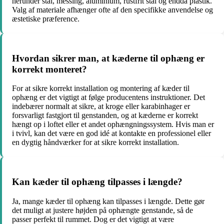
herunder stål, messing, aluminium, rustfrit stål og endda plastik.
Valg af materiale afhænger ofte af den specifikke anvendelse og
æstetiske præference.
Hvordan sikrer man, at kæderne til ophæng er
korrekt monteret?
For at sikre korrekt installation og montering af kæder til
ophæng er det vigtigt at følge producentens instruktioner. Det
indebærer normalt at sikre, at kroge eller karabinhager er
forsvarligt fastgjort til genstanden, og at kæderne er korrekt
hængt op i loftet eller et andet ophængningssystem. Hvis man er
i tvivl, kan det være en god idé at kontakte en professionel eller
en dygtig håndværker for at sikre korrekt installation.
Kan kæder til ophæng tilpasses i længde?
Ja, mange kæder til ophæng kan tilpasses i længde. Dette gør
det muligt at justere højden på ophængte genstande, så de
passer perfekt til rummet. Dog er det vigtigt at være