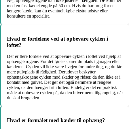
Nej, ophængskrogene kan ikke justeres i længden. De kommer
med en fast kædelængde på 50 cm. Hvis du har brug for en
længere kæde, kan du eventuelt købe ekstra udstyr eller
konsultere en specialist.
Hvad er fordelene ved at opbevare cyklen i
loftet?
Der er flere fordele ved at opbevare cyklen i loftet ved hjælp af
ophængskrogene. For det første sparer du plads i garagen eller
kælderen. Cyklen vil ikke være i vejen for andre ting, og du får
mere gulvplads til rådighed. Derudover beskytter
ophængskrogene cyklen mod skader og ridser, da den ikke er i
kontakt med gulvet. Det gør det også nemmere at rengøre
cyklen, da den hænger frit i luften. Endelig er det en praktisk
måde at opbevare cyklen på, da den bliver nemt tilgængelig, når
du skal bruge den.
Hvad er formålet med kæder til ophæng?