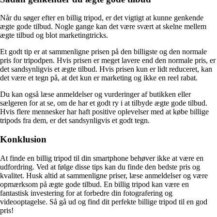
Når du søger efter en billig tripod, er det vigtigt at kunne genkende
ægte gode tilbud. Nogle gange kan det være svært at skelne mellem
ægte tilbud og blot marketingtricks.
Et godt tip er at sammenligne prisen på den billigste og den normale
pris for tripodpen. Hvis prisen er meget lavere end den normale pris, er
det sandsynligvis et ægte tilbud. Hvis prisen kun er lidt reduceret, kan
det være et tegn på, at det kun er marketing og ikke en reel rabat.
Du kan også læse anmeldelser og vurderinger af butikken eller
sælgeren for at se, om de har et godt ry i at tilbyde ægte gode tilbud.
Hvis flere mennesker har haft positive oplevelser med at købe billige
tripods fra dem, er det sandsynligvis et godt tegn.
Konklusion
At finde en billig tripod til din smartphone behøver ikke at være en
udfordring. Ved at følge disse tips kan du finde den bedste pris og
kvalitet. Husk altid at sammenligne priser, læse anmeldelser og være
opmærksom på ægte gode tilbud. En billig tripod kan være en
fantastisk investering for at forbedre din fotografering og
videooptagelse. Så gå ud og find dit perfekte billige tripod til en god
pris!