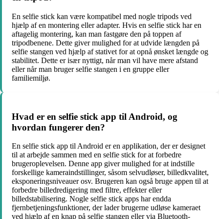
En selfie stick kan være kompatibel med nogle tripods ved
hjælp af en montering eller adapter. Hvis en selfie stick har en
aftagelig montering, kan man fastgøre den på toppen af
tripodbenene. Dette giver mulighed for at udvide længden på
selfie stangen ved hjælp af stativet for at opnå ønsket længde og
stabilitet. Dette er især nyttigt, når man vil have mere afstand
eller når man bruger selfie stangen i en gruppe eller
familiemiljø.
Hvad er en selfie stick app til Android, og
hvordan fungerer den?
En selfie stick app til Android er en applikation, der er designet
til at arbejde sammen med en selfie stick for at forbedre
brugeroplevelsen. Denne app giver mulighed for at indstille
forskellige kameraindstillinger, såsom selvudløser, billedkvalitet,
eksponeringsniveauer osv. Brugeren kan også bruge appen til at
forbedre billedredigering med filtre, effekter eller
billedstabilisering. Nogle selfie stick apps har endda
fjernbetjeningsfunktioner, der lader brugerne udløse kameraet
ved hjælp af en knap på selfie stangen eller via Bluetooth-