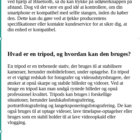
ved hjælp af Bluetooth, så du kan trykke på udløserknappen på
afstand. Dog vil det være en god idé at kontrollere, om din
smartphone er kompatibel med selfie stangen, inden du køber
den. Dette kan du gøre ved at tjekke producentens
specifikationer eller kontakte kundeservice for at sikre dig, at
din enhed er kompatibel.
Hvad er en tripod, og hvordan kan den bruges?
En tripod er en trebenede stativ, der bruges til at stabilisere
kameraer, herunder mobiltelefoner, under optagelse. En tripod
er et vigtigt redskab for fotografer og videoudstyrsbrugere, der
ønsker at opnå skarpe og stabile billeder og videoer. Ved at
bruge en tripod kan man undgå rystede billeder og opnå
professionel kvalitet. Tripods kan bruges i forskellige
situationer, herunder landskabsfotografering,
portrætfotografering og langeksponeringsfotografering. De kan
også bruges til at optage videoer, lave timelapse-optagelser eller
bruges som en stabil holder til at lave videoopkald eller
vlogging.