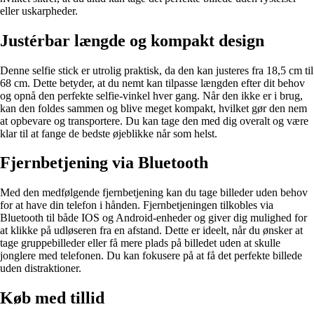
eller uskarpheder.
Justérbar længde og kompakt design
Denne selfie stick er utrolig praktisk, da den kan justeres fra 18,5 cm til
68 cm. Dette betyder, at du nemt kan tilpasse længden efter dit behov
og opnå den perfekte selfie-vinkel hver gang. Når den ikke er i brug,
kan den foldes sammen og blive meget kompakt, hvilket gør den nem
at opbevare og transportere. Du kan tage den med dig overalt og være
klar til at fange de bedste øjeblikke når som helst.
Fjernbetjening via Bluetooth
Med den medfølgende fjernbetjening kan du tage billeder uden behov
for at have din telefon i hånden. Fjernbetjeningen tilkobles via
Bluetooth til både IOS og Android-enheder og giver dig mulighed for
at klikke på udløseren fra en afstand. Dette er ideelt, når du ønsker at
tage gruppebilleder eller få mere plads på billedet uden at skulle
jonglere med telefonen. Du kan fokusere på at få det perfekte billede
uden distraktioner.
Køb med tillid