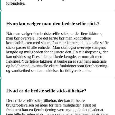
forbindelse.
Hvordan vælger man den bedste selfie stick?
Når man vælger den bedste selfie stick, er der flere faktorer,
man bør overveje. For det første bør man kontrollere
kompatibiliteten med sin telefon eller kamera, da ikke alle selfie
sticks passer til alle enheder. Man skal også overveje stangens
længde og muligheden for at justere den. En teleskopstang, der
kan udvides og låses i den ønskede længde, er normalt mere
fleksibel. Yderligere faktorer at tænke på er stangens materiale
og holdbarhed, eventuelle ekstra funktioner som fjernbetjening
og vandtæthed samt anmeldelser fra tidligere kunder.
Hvad er de bedste selfie stick-tilbehør?
Der er flere selfie stick-tilbehør, der kan forbedre
brugeroplevelsen og åbne for flere muligheder. Først og
fremmest kan en fjernbetjening være nyttig, da det tillader at
tage billeder uden at skulle række ud efter telefonen og risikere