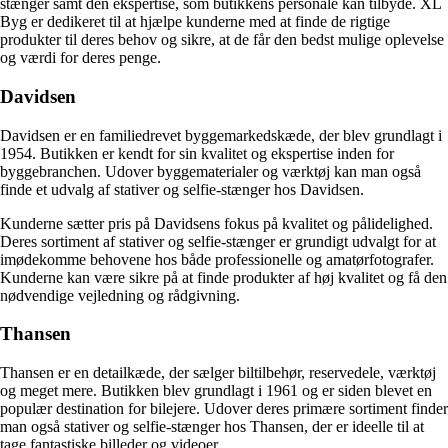
stænger samt den ekspertise, som butikkens personale kan tilbyde. XL
Byg er dedikeret til at hjælpe kunderne med at finde de rigtige
produkter til deres behov og sikre, at de får den bedst mulige oplevelse
og værdi for deres penge.
Davidsen
Davidsen er en familiedrevet byggemarkedskæde, der blev grundlagt i
1954. Butikken er kendt for sin kvalitet og ekspertise inden for
byggebranchen. Udover byggematerialer og værktøj kan man også
finde et udvalg af stativer og selfie-stænger hos Davidsen.
Kunderne sætter pris på Davidsens fokus på kvalitet og pålidelighed.
Deres sortiment af stativer og selfie-stænger er grundigt udvalgt for at
imødekomme behovene hos både professionelle og amatørfotografer.
Kunderne kan være sikre på at finde produkter af høj kvalitet og få den
nødvendige vejledning og rådgivning.
Thansen
Thansen er en detailkæde, der sælger biltilbehør, reservedele, værktøj
og meget mere. Butikken blev grundlagt i 1961 og er siden blevet en
populær destination for bilejere. Udover deres primære sortiment finder
man også stativer og selfie-stænger hos Thansen, der er ideelle til at
tage fantastiske billeder og videoer.