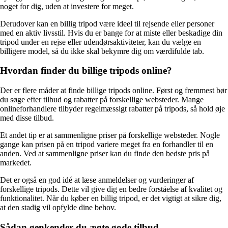
noget for dig, uden at investere for meget.
Derudover kan en billig tripod være ideel til rejsende eller personer
med en aktiv livsstil. Hvis du er bange for at miste eller beskadige din
tripod under en rejse eller udendørsaktiviteter, kan du vælge en
billigere model, så du ikke skal bekymre dig om værdifulde tab.
Hvordan finder du billige tripods online?
Der er flere måder at finde billige tripods online. Først og fremmest bør
du søge efter tilbud og rabatter på forskellige websteder. Mange
onlineforhandlere tilbyder regelmæssigt rabatter på tripods, så hold øje
med disse tilbud.
Et andet tip er at sammenligne priser på forskellige websteder. Nogle
gange kan prisen på en tripod variere meget fra en forhandler til en
anden. Ved at sammenligne priser kan du finde den bedste pris på
markedet.
Det er også en god idé at læse anmeldelser og vurderinger af
forskellige tripods. Dette vil give dig en bedre forståelse af kvalitet og
funktionalitet. Når du køber en billig tripod, er det vigtigt at sikre dig,
at den stadig vil opfylde dine behov.
Sådan genkender du ægte gode tilbud