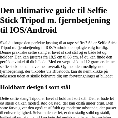
Den ultimative guide til Selfie
Stick Tripod m. fjernbetjening
til IOS/Android
Skal du bruge den perfekte løsning til at tage selfies? Så er Selfie Stick
Tripod m. fjernbetjening til IOS/Android det oplagte valg for dig.
Denne praktiske selfie stang er lavet af sort stål og er både let og
holdbar. Den kan justeres fra 18,5 cm til 68 cm, så du kan finde den
perfekte vinkel til dit billede. Med en vægt på kun 112 gram er denne
selfie stick nem at have med overalt. Og med den medfølgende
fjernbetjening, der tilkobles via Bluetooth, kan du nemt klikke på
udløseren uden at skulle bekymre dig om forvrængninger af billedet.
Holdbart design i sort stål
Dette selfie stang Tripod er lavet af holdbart sort stål. Den er både let
og stærk og kan modstå stød og stød, der kan opstå under brug. Den
sorte farve giver den også et stilfuldt og moderne udseende, der passer
til enhver lejlighed. Selvom den er let, er den stadig solid og stabil,
hvilket sikrer, at du altid kan tage det perfekte billede uden rystelser