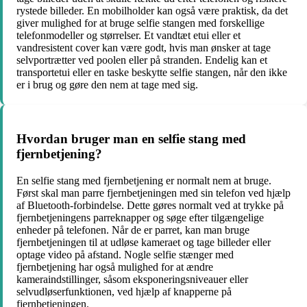
rystede billeder. En mobilholder kan også være praktisk, da det
giver mulighed for at bruge selfie stangen med forskellige
telefonmodeller og størrelser. Et vandtæt etui eller et
vandresistent cover kan være godt, hvis man ønsker at tage
selvportrætter ved poolen eller på stranden. Endelig kan et
transportetui eller en taske beskytte selfie stangen, når den ikke
er i brug og gøre den nem at tage med sig.
Hvordan bruger man en selfie stang med
fjernbetjening?
En selfie stang med fjernbetjening er normalt nem at bruge.
Først skal man parre fjernbetjeningen med sin telefon ved hjælp
af Bluetooth-forbindelse. Dette gøres normalt ved at trykke på
fjernbetjeningens parreknapper og søge efter tilgængelige
enheder på telefonen. Når de er parret, kan man bruge
fjernbetjeningen til at udløse kameraet og tage billeder eller
optage video på afstand. Nogle selfie stænger med
fjernbetjening har også mulighed for at ændre
kameraindstillinger, såsom eksponeringsniveauer eller
selvudløserfunktionen, ved hjælp af knapperne på
fjernbetjeningen.