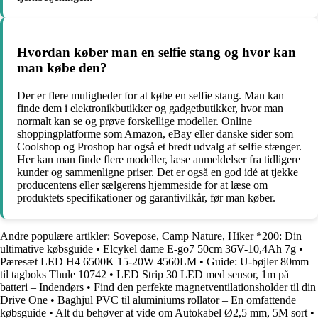
Hvordan køber man en selfie stang og hvor kan
man købe den?
Der er flere muligheder for at købe en selfie stang. Man kan
finde dem i elektronikbutikker og gadgetbutikker, hvor man
normalt kan se og prøve forskellige modeller. Online
shoppingplatforme som Amazon, eBay eller danske sider som
Coolshop og Proshop har også et bredt udvalg af selfie stænger.
Her kan man finde flere modeller, læse anmeldelser fra tidligere
kunder og sammenligne priser. Det er også en god idé at tjekke
producentens eller sælgerens hjemmeside for at læse om
produktets specifikationer og garantivilkår, før man køber.
Andre populære artikler:
Sovepose, Camp Nature, Hiker *200: Din
ultimative købsguide
•
Elcykel dame E-go7 50cm 36V-10,4Ah 7g
•
Pæresæt LED H4 6500K 15-20W 4560LM
•
Guide: U-bøjler 80mm
til tagboks Thule 10742
•
LED Strip 30 LED med sensor, 1m på
batteri – Indendørs
•
Find den perfekte magnetventilationsholder til din
Drive One
•
Baghjul PVC til aluminiums rollator – En omfattende
købsguide
•
Alt du behøver at vide om Autokabel Ø2,5 mm, 5M sort
•