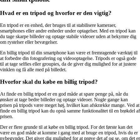
Hvad er en tripod og hvorfor er den vigtig?
En tripod er en enhed, der bruges til at stabilisere kameraer,
smartphones eller andre enheder under optagelser. Med en tripod kan
du tage skarpe billeder og optage stabile videoer uden at bekymre dig
om rystelser eller bevægelser.
En billig tripod til din smartphone kan være et fremragende værktøj til
at forbedre din fotografering og videooptagelse. Tripods er også gode
til at tage selfies eller groupies, da de giver dig mulighed for at justere
vinklen og få alle med på billedet.
Hvorfor skal du købe en billig tripod?
At finde en billig tripod er en god måde at spare penge på, når du
ønsker at tage bedre billeder og optage videoer. Nogle gange kan
prisen på tripods være meget høj, hvilket kan afskrække mange. Ved at
finde en billig tripod kan du opnå samme funktionalitet til en brøkdel af
prisen.
Der er flere grunde til at købe en billig tripod. For det første kan det
være en god måde at komme i gang med at bruge en tripod, hvis du er
nybegynder. Det giver dig mulighed for at prøve det af og se, om det er