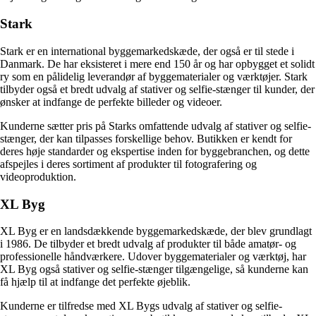
Stark
Stark er en international byggemarkedskæde, der også er til stede i
Danmark. De har eksisteret i mere end 150 år og har opbygget et solidt
ry som en pålidelig leverandør af byggematerialer og værktøjer. Stark
tilbyder også et bredt udvalg af stativer og selfie-stænger til kunder, der
ønsker at indfange de perfekte billeder og videoer.
Kunderne sætter pris på Starks omfattende udvalg af stativer og selfie-
stænger, der kan tilpasses forskellige behov. Butikken er kendt for
deres høje standarder og ekspertise inden for byggebranchen, og dette
afspejles i deres sortiment af produkter til fotografering og
videoproduktion.
XL Byg
XL Byg er en landsdækkende byggemarkedskæde, der blev grundlagt
i 1986. De tilbyder et bredt udvalg af produkter til både amatør- og
professionelle håndværkere. Udover byggematerialer og værktøj, har
XL Byg også stativer og selfie-stænger tilgængelige, så kunderne kan
få hjælp til at indfange det perfekte øjeblik.
Kunderne er tilfredse med XL Bygs udvalg af stativer og selfie-