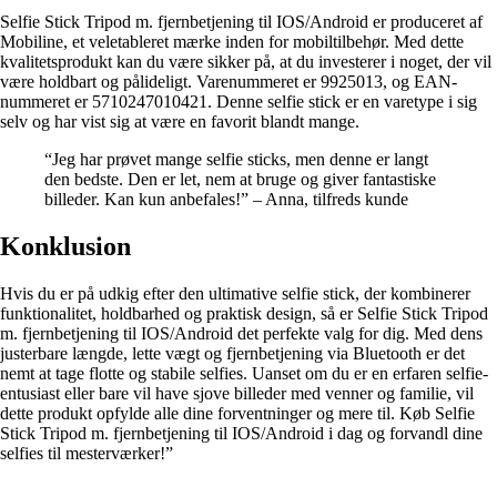
Selfie Stick Tripod m. fjernbetjening til IOS/Android er produceret af
Mobiline, et veletableret mærke inden for mobiltilbehør. Med dette
kvalitetsprodukt kan du være sikker på, at du investerer i noget, der vil
være holdbart og pålideligt. Varenummeret er 9925013, og EAN-
nummeret er 5710247010421. Denne selfie stick er en varetype i sig
selv og har vist sig at være en favorit blandt mange.
“Jeg har prøvet mange selfie sticks, men denne er langt
den bedste. Den er let, nem at bruge og giver fantastiske
billeder. Kan kun anbefales!” – Anna, tilfreds kunde
Konklusion
Hvis du er på udkig efter den ultimative selfie stick, der kombinerer
funktionalitet, holdbarhed og praktisk design, så er Selfie Stick Tripod
m. fjernbetjening til IOS/Android det perfekte valg for dig. Med dens
justerbare længde, lette vægt og fjernbetjening via Bluetooth er det
nemt at tage flotte og stabile selfies. Uanset om du er en erfaren selfie-
entusiast eller bare vil have sjove billeder med venner og familie, vil
dette produkt opfylde alle dine forventninger og mere til. Køb Selfie
Stick Tripod m. fjernbetjening til IOS/Android i dag og forvandl dine
selfies til mesterværker!”