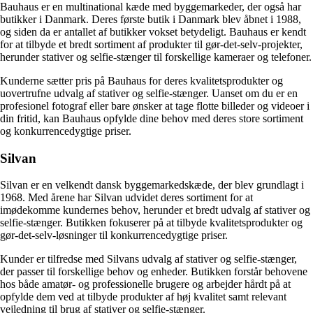
Bauhaus er en multinational kæde med byggemarkeder, der også har
butikker i Danmark. Deres første butik i Danmark blev åbnet i 1988,
og siden da er antallet af butikker vokset betydeligt. Bauhaus er kendt
for at tilbyde et bredt sortiment af produkter til gør-det-selv-projekter,
herunder stativer og selfie-stænger til forskellige kameraer og telefoner.
Kunderne sætter pris på Bauhaus for deres kvalitetsprodukter og
uovertrufne udvalg af stativer og selfie-stænger. Uanset om du er en
profesionel fotograf eller bare ønsker at tage flotte billeder og videoer i
din fritid, kan Bauhaus opfylde dine behov med deres store sortiment
og konkurrencedygtige priser.
Silvan
Silvan er en velkendt dansk byggemarkedskæde, der blev grundlagt i
1968. Med årene har Silvan udvidet deres sortiment for at
imødekomme kundernes behov, herunder et bredt udvalg af stativer og
selfie-stænger. Butikken fokuserer på at tilbyde kvalitetsprodukter og
gør-det-selv-løsninger til konkurrencedygtige priser.
Kunder er tilfredse med Silvans udvalg af stativer og selfie-stænger,
der passer til forskellige behov og enheder. Butikken forstår behovene
hos både amatør- og professionelle brugere og arbejder hårdt på at
opfylde dem ved at tilbyde produkter af høj kvalitet samt relevant
vejledning til brug af stativer og selfie-stænger.