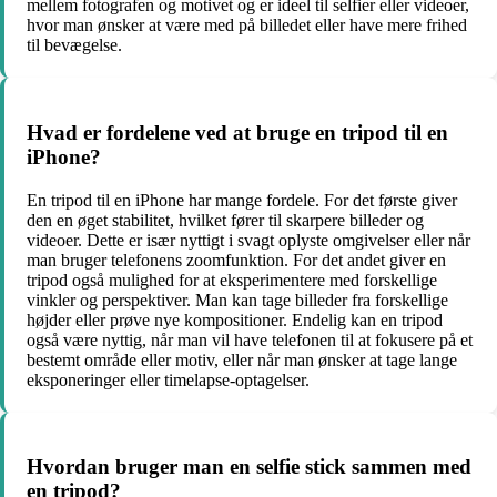
mellem fotografen og motivet og er ideel til selfier eller videoer,
hvor man ønsker at være med på billedet eller have mere frihed
til bevægelse.
Hvad er fordelene ved at bruge en tripod til en
iPhone?
En tripod til en iPhone har mange fordele. For det første giver
den en øget stabilitet, hvilket fører til skarpere billeder og
videoer. Dette er især nyttigt i svagt oplyste omgivelser eller når
man bruger telefonens zoomfunktion. For det andet giver en
tripod også mulighed for at eksperimentere med forskellige
vinkler og perspektiver. Man kan tage billeder fra forskellige
højder eller prøve nye kompositioner. Endelig kan en tripod
også være nyttig, når man vil have telefonen til at fokusere på et
bestemt område eller motiv, eller når man ønsker at tage lange
eksponeringer eller timelapse-optagelser.
Hvordan bruger man en selfie stick sammen med
en tripod?