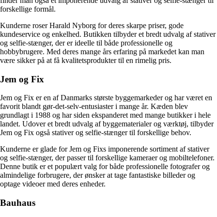
finder man også et imponerende udvalg af stativer og selfie-stænger til
forskellige formål.
Kunderne roser Harald Nyborg for deres skarpe priser, gode
kundeservice og enkelhed. Butikken tilbyder et bredt udvalg af stativer
og selfie-stænger, der er ideelle til både professionelle og
hobbybrugere. Med deres mange års erfaring på markedet kan man
være sikker på at få kvalitetsprodukter til en rimelig pris.
Jem og Fix
Jem og Fix er en af Danmarks største byggemarkeder og har været en
favorit blandt gør-det-selv-entusiaster i mange år. Kæden blev
grundlagt i 1988 og har siden ekspanderet med mange butikker i hele
landet. Udover et bredt udvalg af byggematerialer og værktøj, tilbyder
Jem og Fix også stativer og selfie-stænger til forskellige behov.
Kunderne er glade for Jem og Fixs imponerende sortiment af stativer
og selfie-stænger, der passer til forskellige kameraer og mobiltelefoner.
Denne butik er et populært valg for både professionelle fotografer og
almindelige forbrugere, der ønsker at tage fantastiske billeder og
optage videoer med deres enheder.
Bauhaus