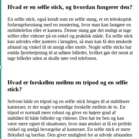
Hvad er en selfie stick, og hvordan fungerer den?
En selfie stick, også kendt som en selfie stang, er en teleskopisk
forlængelsesstang med en montering, hvor man kan fastgøre en
mobiltelefon eller et kamera. Denne stang gør det muligt at tage
selfier eller videoer på en enkel og praktisk måde. En selfie stick
kan udvides eller justeres i længden, så man kan få den ønskede
afstand og vinkel til sit ansigt eller motiv. Nogle selfie sticks har
endda fjernbetjening til at udløse billedet, hvilket gør det nemt at
tage billeder uden at skulle røre ved telefonen.
Hvad er forskellen mellem en tripod og en selfie
stick?
Selvom både en tripod og en selfie stick bruges til at stabilisere
kameraer, er der nogle væsentlige forskelle mellem de to. En
tripod er normalt mere robust og giver en højere grad af
stabilitet til både billeder og videoer. Den har tre ben og kan
være mere egnet til situationer, hvor man ønsker at få en perfekt
vinkel og undgå bevægelse af kameraet. En selfie stick er mere
fleksibel og bærbar. Den giver mulighed for at udvide afstanden