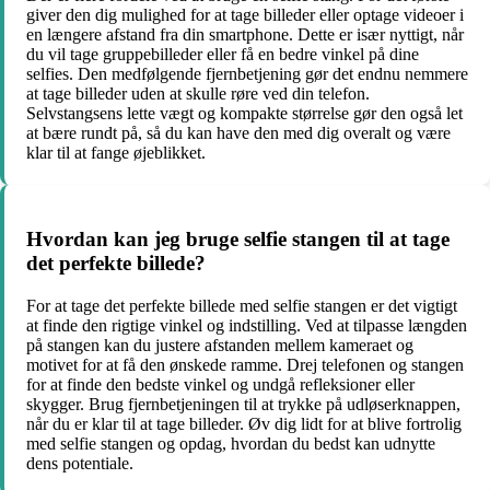
giver den dig mulighed for at tage billeder eller optage videoer i
en længere afstand fra din smartphone. Dette er især nyttigt, når
du vil tage gruppebilleder eller få en bedre vinkel på dine
selfies. Den medfølgende fjernbetjening gør det endnu nemmere
at tage billeder uden at skulle røre ved din telefon.
Selvstangsens lette vægt og kompakte størrelse gør den også let
at bære rundt på, så du kan have den med dig overalt og være
klar til at fange øjeblikket.
Hvordan kan jeg bruge selfie stangen til at tage
det perfekte billede?
For at tage det perfekte billede med selfie stangen er det vigtigt
at finde den rigtige vinkel og indstilling. Ved at tilpasse længden
på stangen kan du justere afstanden mellem kameraet og
motivet for at få den ønskede ramme. Drej telefonen og stangen
for at finde den bedste vinkel og undgå refleksioner eller
skygger. Brug fjernbetjeningen til at trykke på udløserknappen,
når du er klar til at tage billeder. Øv dig lidt for at blive fortrolig
med selfie stangen og opdag, hvordan du bedst kan udnytte
dens potentiale.