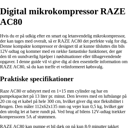
Digital mikrokompressor RAZE
AC80
Hvis du er på udkig efter en smart og letanvendelig mikrokompressor,
der kan tages med overalt, så er RAZE AC80 det perfekte valg for dig.
Denne kompakte kompressor er designet til at kunne tilsluttes din bils
12V-udtag og kommer med en række fantastiske funktioner, der gør
den til en uundværlig hjælper i nødsituationer eller tilbagevendende
opgaver. I denne guide vil vi give dig al den essentielle information om
RAZE AC80, så du kan træffe et velinformeret købsvalg.
Praktiske specifikationer
Raze AC80 er udstyret med en 1×15 mm cylinder og har en
pumpekapacitet på 13 liter pr. minut. Den leveres med en luftslange på
20 cm og et kabel på hele 300 cm, hvilket giver dig stor fleksibilitet i
brugen. Den måler 112x62x135 mm og vejer kun 0,5 kg, hvilket gør
den utrolig let at bære rundt på. Ved brug af bilens 12V-udtag trækker
kompressoren 5A af strømmen.
RAZE AC80 kan pumpe et bil dæk op på kun 8-9 minutter takket