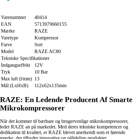
Varenummer
40414
EAN
5713979660155
Mærke
RAZE
Varetype
Kompressor
Farve
Sort
Model
RAZE AC80
Tekniske Specifikationer
Indgangseffekt
12V
Tryk
10 Bar
Max luft (l/min)
13
Mål (LxHxB)
112x62x135mm
RAZE: En Ledende Producent Af Smarte
Mikrokompressorer
Når det kommer til bærbare og brugervenlige mikrokompressorer,
leder RAZE an på markedet. Med deres tekniske kompetencer og
dedikation til kvalitet, er RAZE blevet anerkendt som et førende
mærke, der tilbyder innovative og pålidelige produkter.