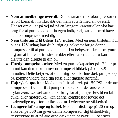
Nem at medbringe overalt
: Denne smarte mikrokompressor er
let og kompakt, hvilket gør den nem at tage med sig overalt.
Uanset om du er på vej ud på en længere køretur eller blot har
brug for at pumpe dæk i din egen indkørsel, kan du nemt have
denne kompressor med dig.
Nem tilslutning til bilens 12V udtag
: Med en nem tilslutning til
bilens 12V udtag kan du hurtigt og bekvemt bruge denne
kompressor til at pumpe dine dæk. Du behøver ikke at bekymre
dig om at finde ekstra strømkilder eller batterier, da du kan
tilslutte den direkte til din bil.
Hurtig pumpekapacitet
: Med en pumpekapacitet på 13 liter pr.
minut kan denne kompressor pumpe et bildæk på kun 8-9
minutter. Dette betyder, at du hurtigt kan få dine dæk pumpet op
og komme videre med din rejse eller daglige gøremål.
Højtrykskapacitet
: Med en maksimalt tryk på 150 PSI er denne
kompressor i stand til at pumpe dine dæk til det ønskede
trykniveau. Uanset om du har brug for at pumpe dæk til en bil,
cykel eller motorcykel, kan denne kompressor levere det
nødvendige tryk for at sikre optimal ydeevne og sikkerhed.
Længere luftslange og kabel
: Med en luftslange på 20 cm og
et kabel på 300 cm giver denne kompressor dig tilstrækkelig
rækkevidde til at nå alle dine dæk uden besvær. Du behøver