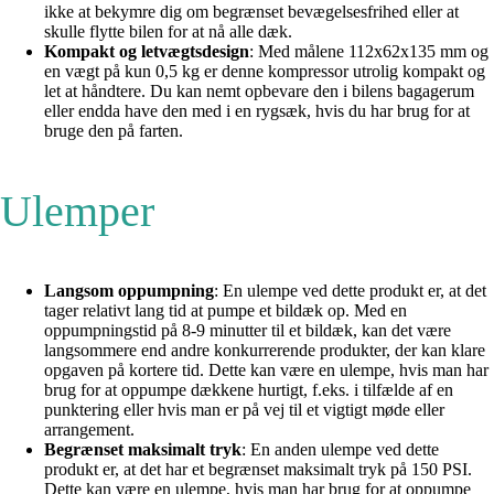
ikke at bekymre dig om begrænset bevægelsesfrihed eller at
skulle flytte bilen for at nå alle dæk.
Kompakt og letvægtsdesign
: Med målene 112x62x135 mm og
en vægt på kun 0,5 kg er denne kompressor utrolig kompakt og
let at håndtere. Du kan nemt opbevare den i bilens bagagerum
eller endda have den med i en rygsæk, hvis du har brug for at
bruge den på farten.
Ulemper
Langsom oppumpning
: En ulempe ved dette produkt er, at det
tager relativt lang tid at pumpe et bildæk op. Med en
oppumpningstid på 8-9 minutter til et bildæk, kan det være
langsommere end andre konkurrerende produkter, der kan klare
opgaven på kortere tid. Dette kan være en ulempe, hvis man har
brug for at oppumpe dækkene hurtigt, f.eks. i tilfælde af en
punktering eller hvis man er på vej til et vigtigt møde eller
arrangement.
Begrænset maksimalt tryk
: En anden ulempe ved dette
produkt er, at det har et begrænset maksimalt tryk på 150 PSI.
Dette kan være en ulempe, hvis man har brug for at oppumpe