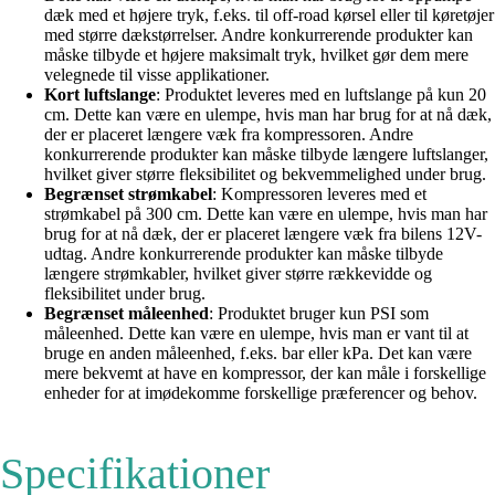
dæk med et højere tryk, f.eks. til off-road kørsel eller til køretøjer
med større dækstørrelser. Andre konkurrerende produkter kan
måske tilbyde et højere maksimalt tryk, hvilket gør dem mere
velegnede til visse applikationer.
Kort luftslange
: Produktet leveres med en luftslange på kun 20
cm. Dette kan være en ulempe, hvis man har brug for at nå dæk,
der er placeret længere væk fra kompressoren. Andre
konkurrerende produkter kan måske tilbyde længere luftslanger,
hvilket giver større fleksibilitet og bekvemmelighed under brug.
Begrænset strømkabel
: Kompressoren leveres med et
strømkabel på 300 cm. Dette kan være en ulempe, hvis man har
brug for at nå dæk, der er placeret længere væk fra bilens 12V-
udtag. Andre konkurrerende produkter kan måske tilbyde
længere strømkabler, hvilket giver større rækkevidde og
fleksibilitet under brug.
Begrænset måleenhed
: Produktet bruger kun PSI som
måleenhed. Dette kan være en ulempe, hvis man er vant til at
bruge en anden måleenhed, f.eks. bar eller kPa. Det kan være
mere bekvemt at have en kompressor, der kan måle i forskellige
enheder for at imødekomme forskellige præferencer og behov.
Specifikationer