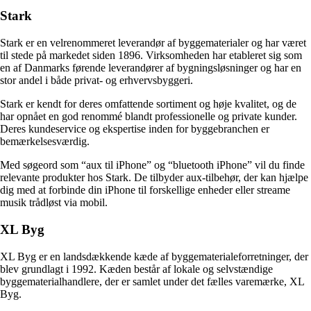
Stark
Stark er en velrenommeret leverandør af byggematerialer og har været
til stede på markedet siden 1896. Virksomheden har etableret sig som
en af Danmarks førende leverandører af bygningsløsninger og har en
stor andel i både privat- og erhvervsbyggeri.
Stark er kendt for deres omfattende sortiment og høje kvalitet, og de
har opnået en god renommé blandt professionelle og private kunder.
Deres kundeservice og ekspertise inden for byggebranchen er
bemærkelsesværdig.
Med søgeord som “aux til iPhone” og “bluetooth iPhone” vil du finde
relevante produkter hos Stark. De tilbyder aux-tilbehør, der kan hjælpe
dig med at forbinde din iPhone til forskellige enheder eller streame
musik trådløst via mobil.
XL Byg
XL Byg er en landsdækkende kæde af byggematerialeforretninger, der
blev grundlagt i 1992. Kæden består af lokale og selvstændige
byggematerialhandlere, der er samlet under det fælles varemærke, XL
Byg.