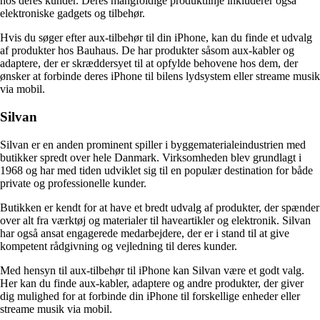
hos deres kunder. Deres mangfoldige produktlinje inkluderer også
elektroniske gadgets og tilbehør.
Hvis du søger efter aux-tilbehør til din iPhone, kan du finde et udvalg
af produkter hos Bauhaus. De har produkter såsom aux-kabler og
adaptere, der er skræddersyet til at opfylde behovene hos dem, der
ønsker at forbinde deres iPhone til bilens lydsystem eller streame musik
via mobil.
Silvan
Silvan er en anden prominent spiller i byggematerialeindustrien med
butikker spredt over hele Danmark. Virksomheden blev grundlagt i
1968 og har med tiden udviklet sig til en populær destination for både
private og professionelle kunder.
Butikken er kendt for at have et bredt udvalg af produkter, der spænder
over alt fra værktøj og materialer til haveartikler og elektronik. Silvan
har også ansat engagerede medarbejdere, der er i stand til at give
kompetent rådgivning og vejledning til deres kunder.
Med hensyn til aux-tilbehør til iPhone kan Silvan være et godt valg.
Her kan du finde aux-kabler, adaptere og andre produkter, der giver
dig mulighed for at forbinde din iPhone til forskellige enheder eller
streame musik via mobil.