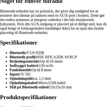
Noget for enhver bilradio
Bluetooth-enheden har en jackstick, der giver dig mulighed for at
montere den direkte på radioen med en AUX-port i fronten. Dette gør
det endnu nemmere at integrere enheden i din bils eksisterende
lydsystem. Hvis din AUX-indgang er placeret på et dårligt sted, kan du
også bruge et forlængerkabel (medfølger ikke) for at opnå den bedste
placering til Bluetooth-enheden.
Specifikationer
Bluetooth:
V3.0+EDR
Bluetooth profil:
HSP, HFP, A2DP, AVRCP
Betjeningsområde:
Op til 10 meter
Indbygget batteri:
120 mAh
Funktionstid:
Op til 8 timer
Input:
5V DC
Opladningstid:
ca. 1,5 time
Opladningskabel:
Micro-USB-kabel
Mål på Bluetooth enhed:
53x25x10 mm
Produktspecifikationer