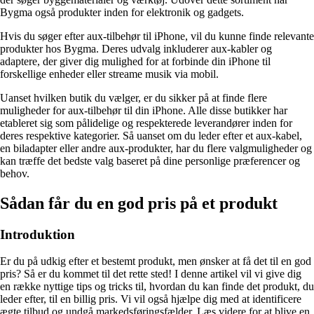
Bygma også produkter inden for elektronik og gadgets.
Hvis du søger efter aux-tilbehør til iPhone, vil du kunne finde relevante
produkter hos Bygma. Deres udvalg inkluderer aux-kabler og
adaptere, der giver dig mulighed for at forbinde din iPhone til
forskellige enheder eller streame musik via mobil.
Uanset hvilken butik du vælger, er du sikker på at finde flere
muligheder for aux-tilbehør til din iPhone. Alle disse butikker har
etableret sig som pålidelige og respekterede leverandører inden for
deres respektive kategorier. Så uanset om du leder efter et aux-kabel,
en biladapter eller andre aux-produkter, har du flere valgmuligheder og
kan træffe det bedste valg baseret på dine personlige præferencer og
behov.
Sådan får du en god pris på et produkt
Introduktion
Er du på udkig efter et bestemt produkt, men ønsker at få det til en god
pris? Så er du kommet til det rette sted! I denne artikel vil vi give dig
en række nyttige tips og tricks til, hvordan du kan finde det produkt, du
leder efter, til en billig pris. Vi vil også hjælpe dig med at identificere
ægte tilbud og undgå markedsføringsfælder. Læs videre for at blive en