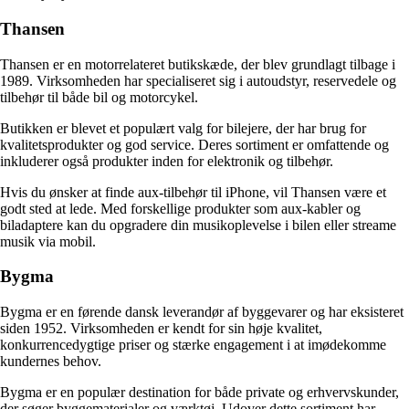
Thansen
Thansen er en motorrelateret butikskæde, der blev grundlagt tilbage i
1989. Virksomheden har specialiseret sig i autoudstyr, reservedele og
tilbehør til både bil og motorcykel.
Butikken er blevet et populært valg for bilejere, der har brug for
kvalitetsprodukter og god service. Deres sortiment er omfattende og
inkluderer også produkter inden for elektronik og tilbehør.
Hvis du ønsker at finde aux-tilbehør til iPhone, vil Thansen være et
godt sted at lede. Med forskellige produkter som aux-kabler og
biladaptere kan du opgradere din musikoplevelse i bilen eller streame
musik via mobil.
Bygma
Bygma er en førende dansk leverandør af byggevarer og har eksisteret
siden 1952. Virksomheden er kendt for sin høje kvalitet,
konkurrencedygtige priser og stærke engagement i at imødekomme
kundernes behov.
Bygma er en populær destination for både private og erhvervskunder,
der søger byggematerialer og værktøj. Udover dette sortiment har