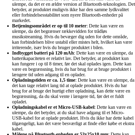
ulempe, da det er en ældre version af Bluetooth-teknologien. Det
betyder, at produktet muligvis ikke har den samme lydkvalitet
eller forbindelsesstabilitet som nyere Bluetooth-enheder på
markedet.
Betjeningsområdet er op til 10 meter
: Dette kan være en
ulempe, da det begrænser rækkevidden for trådløs
musikstreaming. Hvis du bevæger dig uden for dette område,
kan forbindelsen blive ustabil eller mistes helt, hvilket kan være
irriterende, især hvis du bruger produktet i bilen.
Indbygget batteri på 120 mAh
: Dette kan være en ulempe, da
batterikapaciteten er relativt lav. Det betyder, at produktet kun
kan fungere i op til 8 timer, før det skal oplades igen. Dette kan
være en begrænsning, hvis du har brug for at bruge produktet i
længere tid uden adgang til en oplader.
Opladningstiden er ca. 1,5 time
: Dette kan være en ulempe, da
det kan tage relativt lang tid at oplade produktet. Hvis du har
brug for at bruge det hurtigt efter opladning, kan dette være en
begrænsning, da du skal vente i længere tid, før det er fuldt
opladet.
Opladningskabel er et Micro-USB-kabel
: Dette kan være en
ulempe, da det betyder, at du skal have adgang til et Micro-
USB-kabel for at oplade produktet. Hvis du ikke har dette kabel
tilgængeligt, kan det være besværligt at finde eller købe et ekstra
kabel.
Målene på Bluetooth-enheden er 53x25x10 mm
: Dette kan