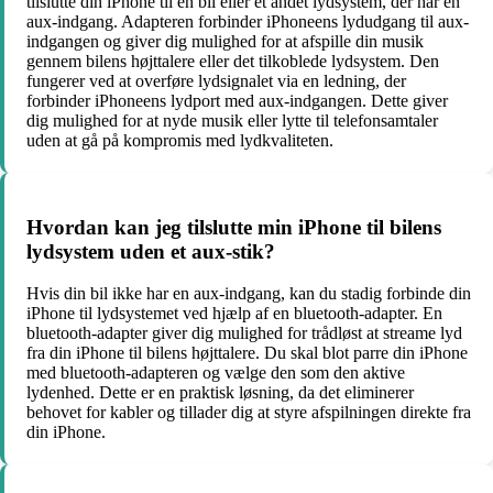
tilslutte din iPhone til en bil eller et andet lydsystem, der har en
aux-indgang. Adapteren forbinder iPhoneens lydudgang til aux-
indgangen og giver dig mulighed for at afspille din musik
gennem bilens højttalere eller det tilkoblede lydsystem. Den
fungerer ved at overføre lydsignalet via en ledning, der
forbinder iPhoneens lydport med aux-indgangen. Dette giver
dig mulighed for at nyde musik eller lytte til telefonsamtaler
uden at gå på kompromis med lydkvaliteten.
Hvordan kan jeg tilslutte min iPhone til bilens
lydsystem uden et aux-stik?
Hvis din bil ikke har en aux-indgang, kan du stadig forbinde din
iPhone til lydsystemet ved hjælp af en bluetooth-adapter. En
bluetooth-adapter giver dig mulighed for trådløst at streame lyd
fra din iPhone til bilens højttalere. Du skal blot parre din iPhone
med bluetooth-adapteren og vælge den som den aktive
lydenhed. Dette er en praktisk løsning, da det eliminerer
behovet for kabler og tillader dig at styre afspilningen direkte fra
din iPhone.