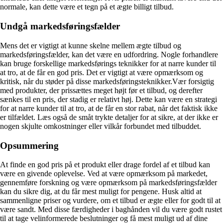
normale, kan dette være et tegn på et ægte billigt tilbud.
Undgå markedsføringsfælder
Mens det er vigtigt at kunne skelne mellem ægte tilbud og
markedsføringsfælder, kan det være en udfordring. Nogle forhandlere
kan bruge forskellige markedsførings teknikker for at narre kunder til
at tro, at de får en god pris. Det er vigtigt at være opmærksom og
kritisk, når du støder på disse markedsføringsteknikker.Vær forsigtig
med produkter, der prissættes meget højt før et tilbud, og derefter
sænkes til en pris, der stadig er relativt høj. Dette kan være en strategi
for at narre kunder til at tro, at de får en stor rabat, når det faktisk ikke
er tilfældet. Læs også de småt trykte detaljer for at sikre, at der ikke er
nogen skjulte omkostninger eller vilkår forbundet med tilbuddet.
Opsummering
At finde en god pris på et produkt eller drage fordel af et tilbud kan
være en givende oplevelse. Ved at være opmærksom på markedet,
gennemføre forskning og være opmærksom på markedsføringsfælder
kan du sikre dig, at du får mest muligt for pengene. Husk altid at
sammenligne priser og vurdere, om et tilbud er ægte eller for godt til at
være sandt. Med disse færdigheder i baghånden vil du være godt rustet
til at tage velinformerede beslutninger og få mest muligt ud af dine