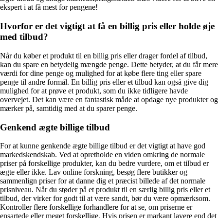
ekspert i at få mest for pengene!
Hvorfor er det vigtigt at få en billig pris eller holde øje
med tilbud?
Når du køber et produkt til en billig pris eller drager fordel af tilbud,
kan du spare en betydelig mængde penge. Dette betyder, at du får mere
værdi for dine penge og mulighed for at købe flere ting eller spare
penge til andre formål. En billig pris eller et tilbud kan også give dig
mulighed for at prøve et produkt, som du ikke tidligere havde
overvejet. Det kan være en fantastisk måde at opdage nye produkter og
mærker på, samtidig med at du sparer penge.
Genkend ægte billige tilbud
For at kunne genkende ægte billige tilbud er det vigtigt at have god
markedskendskab. Ved at opretholde en viden omkring de normale
priser på forskellige produkter, kan du bedre vurdere, om et tilbud er
ægte eller ikke. Lav online forskning, besøg flere butikker og
sammenlign priser for at danne dig et præcist billede af det normale
prisniveau. Når du støder på et produkt til en særlig billig pris eller et
tilbud, der virker for godt til at være sandt, bør du være opmærksom.
Kontroller flere forskellige forhandlere for at se, om priserne er
ensartede eller meget forskellige. Hvis prisen er markant lavere end det