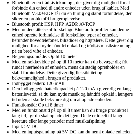
Bluetooth er en trådløs teknologi, der giver dig mulighed for at
forbinde din enhed til andre enheder uden brug af kabler. Med
Bluetooth V3.0+EDR får du en hurtig og stabil forbindelse, der
sikrer en problemfri brugeroplevelse.
Bluetooth profil: HSP, HFP, A2DP, AVRCP
Med understøttelse af forskellige Bluetooth-profiler kan denne
enhed oprette forbindelse til forskellige typer af enheder,
herunder hovedtelefoner, bilradioer og højttalere. Dette giver dig
mulighed for at nyde håndfri opkald og trådløs musikstreaming
på en bred vifte af enheder.
Betjeningsområde: Op til 10 meter
Med en rækkevidde på op til 10 meter kan du bevæge dig frit
rundt i nærheden af enheden, mens du stadig opretholder en
stabil forbindelse. Dette giver dig fleksibilitet og
bekvemmelighed i brugen af produktet.
Indbygget batteri: 120 mAh
Den indbyggede batterikapacitet på 120 mAh giver dig en lang
batterilevetid, så du kan nyde musik og håndfri opkald i længere
tid uden at skulle bekymre dig om at oplade enheden.
Funktionstid: Op til 8 timer
Med en funktionstid på op til 8 timer kan du bruge produktet i
lang tid, før du skal oplade det igen. Dette er ideelt til lange
køreture eller lange perioder med musikafspilning.
Input: 5V DC
Med en inputspænding på 5V DC kan du nemt oplade enheden