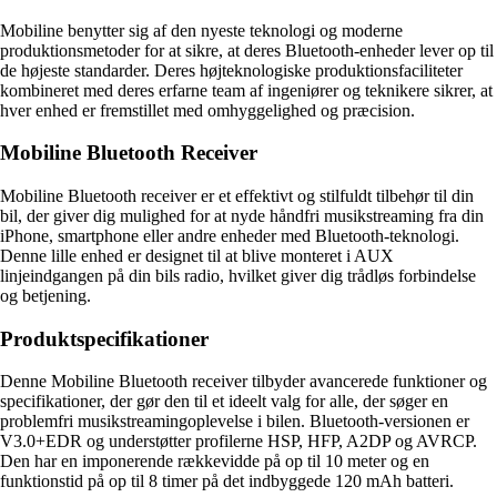
Mobiline benytter sig af den nyeste teknologi og moderne
produktionsmetoder for at sikre, at deres Bluetooth-enheder lever op til
de højeste standarder. Deres højteknologiske produktionsfaciliteter
kombineret med deres erfarne team af ingeniører og teknikere sikrer, at
hver enhed er fremstillet med omhyggelighed og præcision.
Mobiline Bluetooth Receiver
Mobiline Bluetooth receiver er et effektivt og stilfuldt tilbehør til din
bil, der giver dig mulighed for at nyde håndfri musikstreaming fra din
iPhone, smartphone eller andre enheder med Bluetooth-teknologi.
Denne lille enhed er designet til at blive monteret i AUX
linjeindgangen på din bils radio, hvilket giver dig trådløs forbindelse
og betjening.
Produktspecifikationer
Denne Mobiline Bluetooth receiver tilbyder avancerede funktioner og
specifikationer, der gør den til et ideelt valg for alle, der søger en
problemfri musikstreamingoplevelse i bilen. Bluetooth-versionen er
V3.0+EDR og understøtter profilerne HSP, HFP, A2DP og AVRCP.
Den har en imponerende rækkevidde på op til 10 meter og en
funktionstid på op til 8 timer på det indbyggede 120 mAh batteri.