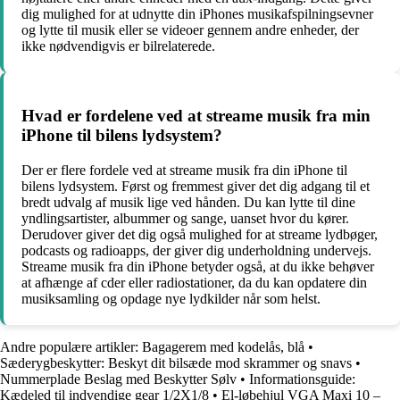
dig mulighed for at udnytte din iPhones musikafspilningsevner
og lytte til musik eller se videoer gennem andre enheder, der
ikke nødvendigvis er bilrelaterede.
Hvad er fordelene ved at streame musik fra min
iPhone til bilens lydsystem?
Der er flere fordele ved at streame musik fra din iPhone til
bilens lydsystem. Først og fremmest giver det dig adgang til et
bredt udvalg af musik lige ved hånden. Du kan lytte til dine
yndlingsartister, albummer og sange, uanset hvor du kører.
Derudover giver det dig også mulighed for at streame lydbøger,
podcasts og radioapps, der giver dig underholdning undervejs.
Streame musik fra din iPhone betyder også, at du ikke behøver
at afhænge af cder eller radiostationer, da du kan opdatere din
musiksamling og opdage nye lydkilder når som helst.
Andre populære artikler:
Bagagerem med kodelås, blå
•
Sæderygbeskytter: Beskyt dit bilsæde mod skrammer og snavs
•
Nummerplade Beslag med Beskytter Sølv
•
Informationsguide:
Kædeled til indvendige gear 1/2X1/8
•
El-løbehjul VGA Maxi 10 –