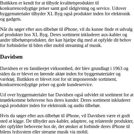
Butikken er kendt for at tilbyde kvalitetsprodukter til
konkurrencedygtige priser samt god rådgivning og service. Udover
byggematerialer tilbyder XL Byg også produkter inden for elektronik
og gadgets.
Når du søger efter aux-tilbehør til iPhone, vil du kunne finde et udvalg
af produkter hos XL Byg. Deres sortiment inkluderer aux-kabler og
andre tilbehørsprodukter, der kan hjælpe dig med at opfylde dit behov
for forbindelse til bilen eller mobil streaming af musik.
Davidsen
Davidsen er en familieejet virksomhed, der blev grundlagt i 1963 og
siden da er blevet en førende aktør inden for byggematerialer og
værktøj. Butikken er blevet rost for sit imponerende sortiment,
konkurrencedygtige priser og gode kundeservice.
Ud over byggematerialer har Davidsen også udvidet sit sortiment for at
imødekomme behovene hos deres kunder. Deres sortiment inkluderer
også produkter inden for elektronik og audio tilbehør.
Hvis du søger efter aux-tilbehør til iPhone, vil Davidsen være et godt
sted at kigge. De tilbyder aux-kabler, adaptere, og relaterede produkter,
der opfylder behovene hos de, der ønsker at forbinde deres iPhone til
bilens lydsystem eller streame musik via mobil.