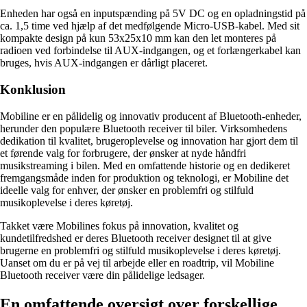
Enheden har også en inputspænding på 5V DC og en opladningstid på
ca. 1,5 time ved hjælp af det medfølgende Micro-USB-kabel. Med sit
kompakte design på kun 53x25x10 mm kan den let monteres på
radioen ved forbindelse til AUX-indgangen, og et forlængerkabel kan
bruges, hvis AUX-indgangen er dårligt placeret.
Konklusion
Mobiline er en pålidelig og innovativ producent af Bluetooth-enheder,
herunder den populære Bluetooth receiver til biler. Virksomhedens
dedikation til kvalitet, brugeroplevelse og innovation har gjort dem til
et førende valg for forbrugere, der ønsker at nyde håndfri
musikstreaming i bilen. Med en omfattende historie og en dedikeret
fremgangsmåde inden for produktion og teknologi, er Mobiline det
ideelle valg for enhver, der ønsker en problemfri og stilfuld
musikoplevelse i deres køretøj.
Takket være Mobilines fokus på innovation, kvalitet og
kundetilfredshed er deres Bluetooth receiver designet til at give
brugerne en problemfri og stilfuld musikoplevelse i deres køretøj.
Uanset om du er på vej til arbejde eller en roadtrip, vil Mobiline
Bluetooth receiver være din pålidelige ledsager.
En omfattende oversigt over forskellige