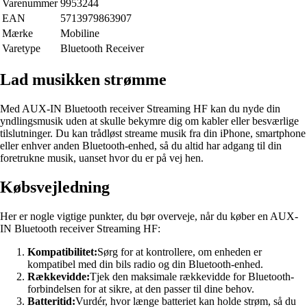
Varenummer
9953244
EAN
5713979863907
Mærke
Mobiline
Varetype
Bluetooth Receiver
Lad musikken strømme
Med AUX-IN Bluetooth receiver Streaming HF kan du nyde din
yndlingsmusik uden at skulle bekymre dig om kabler eller besværlige
tilslutninger. Du kan trådløst streame musik fra din iPhone, smartphone
eller enhver anden Bluetooth-enhed, så du altid har adgang til din
foretrukne musik, uanset hvor du er på vej hen.
Købsvejledning
Her er nogle vigtige punkter, du bør overveje, når du køber en AUX-
IN Bluetooth receiver Streaming HF:
Kompatibilitet:
Sørg for at kontrollere, om enheden er
kompatibel med din bils radio og din Bluetooth-enhed.
Rækkevidde:
Tjek den maksimale rækkevidde for Bluetooth-
forbindelsen for at sikre, at den passer til dine behov.
Batteritid:
Vurdér, hvor længe batteriet kan holde strøm, så du