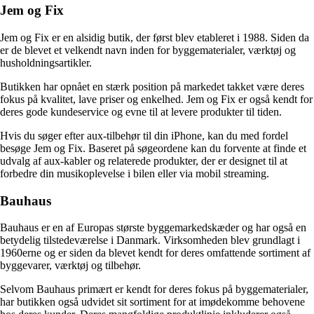
Jem og Fix
Jem og Fix er en alsidig butik, der først blev etableret i 1988. Siden da
er de blevet et velkendt navn inden for byggematerialer, værktøj og
husholdningsartikler.
Butikken har opnået en stærk position på markedet takket være deres
fokus på kvalitet, lave priser og enkelhed. Jem og Fix er også kendt for
deres gode kundeservice og evne til at levere produkter til tiden.
Hvis du søger efter aux-tilbehør til din iPhone, kan du med fordel
besøge Jem og Fix. Baseret på søgeordene kan du forvente at finde et
udvalg af aux-kabler og relaterede produkter, der er designet til at
forbedre din musikoplevelse i bilen eller via mobil streaming.
Bauhaus
Bauhaus er en af Europas største byggemarkedskæder og har også en
betydelig tilstedeværelse i Danmark. Virksomheden blev grundlagt i
1960erne og er siden da blevet kendt for deres omfattende sortiment af
byggevarer, værktøj og tilbehør.
Selvom Bauhaus primært er kendt for deres fokus på byggematerialer,
har butikken også udvidet sit sortiment for at imødekomme behovene