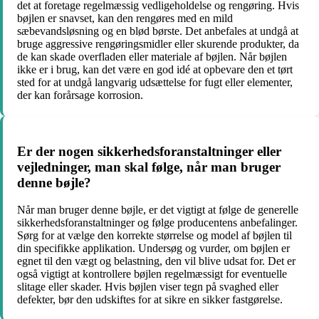
det at foretage regelmæssig vedligeholdelse og rengøring. Hvis
bøjlen er snavset, kan den rengøres med en mild
sæbevandsløsning og en blød børste. Det anbefales at undgå at
bruge aggressive rengøringsmidler eller skurende produkter, da
de kan skade overfladen eller materiale af bøjlen. Når bøjlen
ikke er i brug, kan det være en god idé at opbevare den et tørt
sted for at undgå langvarig udsættelse for fugt eller elementer,
der kan forårsage korrosion.
Er der nogen sikkerhedsforanstaltninger eller
vejledninger, man skal følge, når man bruger
denne bøjle?
Når man bruger denne bøjle, er det vigtigt at følge de generelle
sikkerhedsforanstaltninger og følge producentens anbefalinger.
Sørg for at vælge den korrekte størrelse og model af bøjlen til
din specifikke applikation. Undersøg og vurder, om bøjlen er
egnet til den vægt og belastning, den vil blive udsat for. Det er
også vigtigt at kontrollere bøjlen regelmæssigt for eventuelle
slitage eller skader. Hvis bøjlen viser tegn på svaghed eller
defekter, bør den udskiftes for at sikre en sikker fastgørelse.