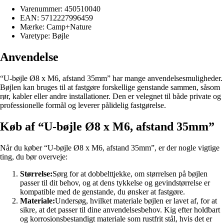
Varenummer: 450510040
EAN: 5712227996459
Mærke: Camp+Nature
Varetype: Bøjle
Anvendelse
“U-bøjle Ø8 x M6, afstand 35mm” har mange anvendelsesmuligheder.
Bøjlen kan bruges til at fastgøre forskellige genstande sammen, såsom
rør, kabler eller andre installationer. Den er velegnet til både private og
professionelle formål og leverer pålidelig fastgørelse.
Køb af “U-bøjle Ø8 x M6, afstand 35mm”
Når du køber “U-bøjle Ø8 x M6, afstand 35mm”, er der nogle vigtige
ting, du bør overveje:
Størrelse:
Sørg for at dobbelttjekke, om størrelsen på bøjlen
passer til dit behov, og at dens tykkelse og gevindstørrelse er
kompatible med de genstande, du ønsker at fastgøre.
Materiale:
Undersøg, hvilket materiale bøjlen er lavet af, for at
sikre, at det passer til dine anvendelsesbehov. Kig efter holdbart
og korrosionsbestandigt materiale som rustfrit stål, hvis det er