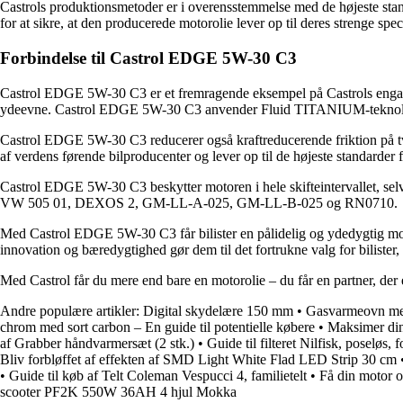
Castrols produktionsmetoder er i overensstemmelse med de højeste stand
for at sikre, at den producerede motorolie lever op til deres strenge spe
Forbindelse til Castrol EDGE 5W-30 C3
Castrol EDGE 5W-30 C3 er et fremragende eksempel på Castrols engageme
ydeevne. Castrol EDGE 5W-30 C3 anvender Fluid TITANIUM-teknologi, de
Castrol EDGE 5W-30 C3 reducerer også kraftreducerende friktion på tvæ
af verdens førende bilproducenter og lever op til de højeste standarder
Castrol EDGE 5W-30 C3 beskytter motoren i hele skifteintervallet, s
VW 505 01, DEXOS 2, GM-LL-A-025, GM-LL-B-025 og RN0710.
Med Castrol EDGE 5W-30 C3 får bilister en pålidelig og ydedygtig motor
innovation og bæredygtighed gør dem til det fortrukne valg for bilister, 
Med Castrol får du mere end bare en motorolie – du får en partner, der e
Andre populære artikler:
Digital skydelære 150 mm
•
Gasvarmeovn med
chrom med sort carbon – En guide til potentielle købere
•
Maksimer din
af Grabber håndvarmersæt (2 stk.)
•
Guide til filteret Nilfisk, poseløs,
Bliv forbløffet af effekten af SMD Light White Flad LED Strip 30 cm
•
Guide til køb af Telt Coleman Vespucci 4, familietelt
•
Få din motor 
scooter PF2K 550W 36AH 4 hjul Mokka