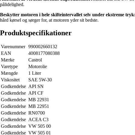
pålidelighed.
Beskytter motoren i hele skifteintervallet selv under ekstreme tryk
hård kørsel og sørger for, at motoren yder sit bedste.
Produktspecifikationer
Varenummer
990002660132
EAN
4008177080388
Mærke
Castrol
Varetype
Motorolie
Mængde
1 Liter
Viskositet
SAE 5W-30
Godkendelse
API SN
Godkendelse
API CF
Godkendelse
MB 22931
Godkendelse
MB 22951
Godkendelse
RN0700
Godkendelse
ACEA C3
Godkendelse
VW 505 00
Godkendelse
VW 505 01