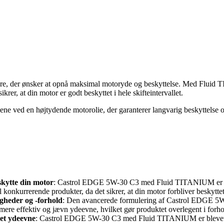
ejere, der ønsker at opnå maksimal motoryde og beskyttelse. Med Flui
rer, at din motor er godt beskyttet i hele skifteintervallet.
ne ved en højtydende motorolie, der garanterer langvarig beskyttelse o
eskytte din motor
: Castrol EDGE 5W-30 C3 med Fluid TITANIUM er desig
il konkurrerende produkter, da det sikrer, at din motor forbliver beskytt
gheder og -forhold
: Den avancerede formulering af Castrol EDGE 5W
 mere effektiv og jævn ydeevne, hvilket gør produktet overlegent i forho
ret ydeevne
: Castrol EDGE 5W-30 C3 med Fluid TITANIUM er blevet test