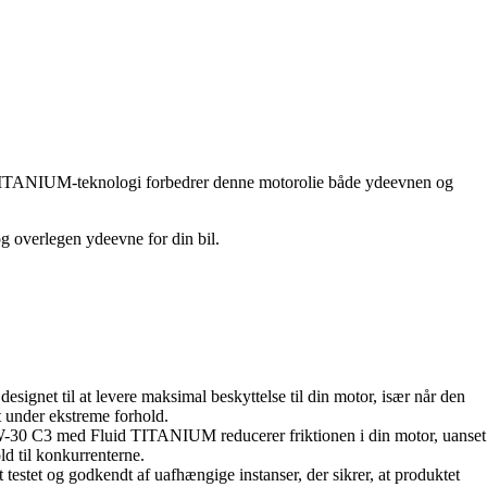
d TITANIUM-teknologi forbedrer denne motorolie både ydeevnen og
g overlegen ydeevne for din bil.
net til at levere maksimal beskyttelse til din motor, især når den
et under ekstreme forhold.
-30 C3 med Fluid TITANIUM reducerer friktionen i din motor, uanset
ld til konkurrenterne.
et og godkendt af uafhængige instanser, der sikrer, at produktet