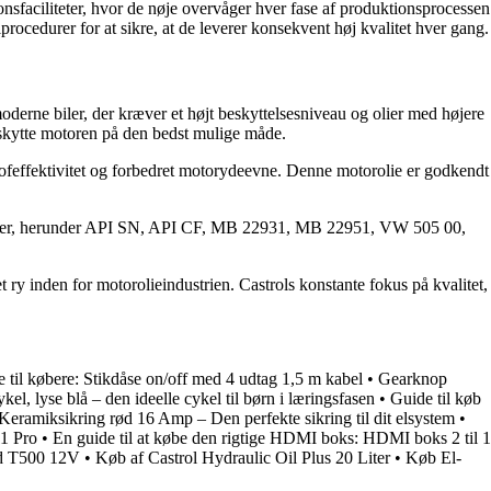
sfaciliteter, hvor de nøje overvåger hver fase af produktionsprocessen
procedurer for at sikre, at de leverer konsekvent høj kvalitet hver gang.
erne biler, der kræver et højt beskyttelsesniveau og olier med højere
skytte motoren på den bedst mulige måde.
tofeffektivitet og forbedret motorydeevne. Denne motorolie er godkendt
ndelser, herunder API SN, API CF, MB 22931, MB 22951, VW 505 00,
y inden for motorolieindustrien. Castrols konstante fokus på kvalitet,
 til købere: Stikdåse on/off med 4 udtag 1,5 m kabel
•
Gearknop
ykel, lyse blå – den ideelle cykel til børn i læringsfasen
•
Guide til køb
Keramiksikring rød 16 Amp – Den perfekte sikring til dit elsystem
•
11 Pro
•
En guide til at købe den rigtige HDMI boks: HDMI boks 2 til 1
d T500 12V
•
Køb af Castrol Hydraulic Oil Plus 20 Liter
•
Køb El-