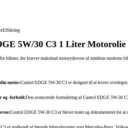
er
El
Sikring
DGE 5W/30 C3 1 Liter Motorolie
bilister, der kræver maksimal motorydeevne af nutidens moderne biler
 din motor:
Castrol EDGE 5W-30 C3 er designet til at levere overlegen 
 og -forhold:
Den avancerede formulering af Castrol EDGE 5W-30 C3 h
eevne:
Castrol EDGE 5W-30 C3 er blevet testet og dokumenteret for at o
 er godkendt af førende bilproducenter som Mercedes-Benz, Volkswag