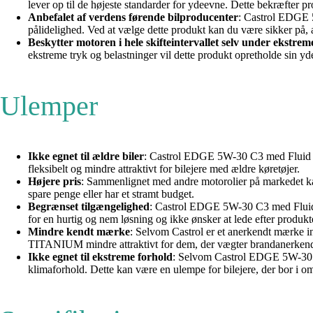
lever op til de højeste standarder for ydeevne. Dette bekræfter p
Anbefalet af verdens førende bilproducenter
: Castrol EDGE 5
pålidelighed. Ved at vælge dette produkt kan du være sikker på, at
Beskytter motoren i hele skifteintervallet selv under ekstrem
ekstreme tryk og belastninger vil dette produkt opretholde sin yde
Ulemper
Ikke egnet til ældre biler
: Castrol EDGE 5W-30 C3 med Fluid TIT
fleksibelt og mindre attraktivt for bilejere med ældre køretøjer.
Højere pris
: Sammenlignet med andre motorolier på markedet k
spare penge eller har et stramt budget.
Begrænset tilgængelighed
: Castrol EDGE 5W-30 C3 med Fluid 
for en hurtig og nem løsning og ikke ønsker at lede efter produktet
Mindre kendt mærke
: Selvom Castrol er et anerkendt mærke i
TITANIUM mindre attraktivt for dem, der vægter brandanerkendel
Ikke egnet til ekstreme forhold
: Selvom Castrol EDGE 5W-30 C3
klimaforhold. Dette kan være en ulempe for bilejere, der bor i o