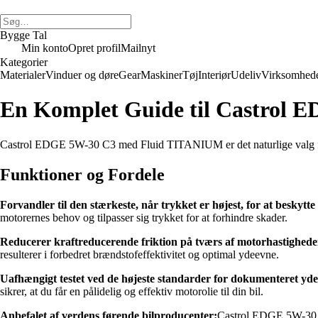
Bygge Tal
Min konto
Opret profil
Mailnyt
Kategorier
Materialer
Vinduer og døre
Gear
Maskiner
Tøj
Interiør
Udeliv
Virksomhed
En Komplet Guide til Castrol E
Castrol EDGE 5W-30 C3 med Fluid TITANIUM er det naturlige valg for 
Funktioner og Fordele
Forvandler til den stærkeste, når trykket er højest, for at beskytte
motorernes behov og tilpasser sig trykket for at forhindre skader.
Reducerer kraftreducerende friktion på tværs af motorhastigheder
resulterer i forbedret brændstofeffektivitet og optimal ydeevne.
Uafhængigt testet ved de højeste standarder for dokumenteret yd
sikrer, at du får en pålidelig og effektiv motorolie til din bil.
Anbefalet af verdens førende bilproducenter:
Castrol EDGE 5W-30 C3