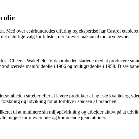
rolie
en. Med over et århundredes erfaring og ekspertise har Castrol etablere
il det naturlige valg for bilister, der kræver maksimal motorydeevne.
es “Cheers” Wakefield. Virksomheden startede med at producere smøreoli
 introducerede manifoldeolie i 1906 og multigradeolie i 1958. Disse ban
irksomheden stræber efter at levere produkter af højeste kvalitet og ydee
 i forskning og udvikling for at forblive i spidsen af branchen.
ikeret til at minimere sin miljøpåvirkning og arbejder aktivt på at udv
skytte miljøet for nuværende og kommende generationer.