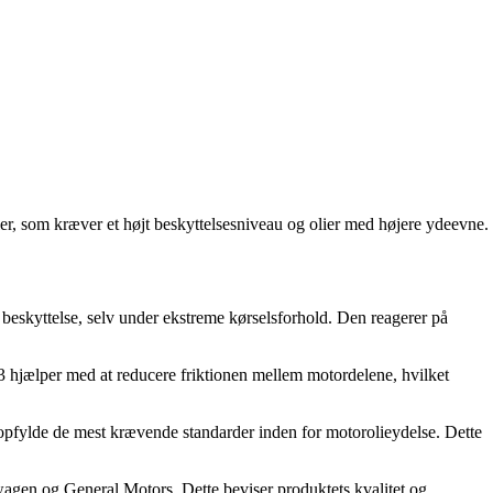
, som kræver et højt beskyttelsesniveau og olier med højere ydeevne.
beskyttelse, selv under ekstreme kørselsforhold. Den reagerer på
jælper med at reducere friktionen mellem motordelene, hvilket
pfylde de mest krævende standarder inden for motorolieydelse. Dette
en og General Motors. Dette beviser produktets kvalitet og