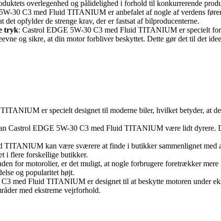
roduktets overlegenhed og pålidelighed i forhold til konkurrerende produ
W-30 C3 med Fluid TITANIUM er anbefalet af nogle af verdens førende b
 det opfylder de strenge krav, der er fastsat af bilproducenterne.
e tryk
: Castrol EDGE 5W-30 C3 med Fluid TITANIUM er specielt formuler
evne og sikre, at din motor forbliver beskyttet. Dette gør det til det ide
ANIUM er specielt designet til moderne biler, hvilket betyder, at det 
an Castrol EDGE 5W-30 C3 med Fluid TITANIUM være lidt dyrere. Denn
TITANIUM kan være sværere at finde i butikker sammenlignet med andr
 i flere forskellige butikker.
nden for motorolier, er det muligt, at nogle forbrugere foretrækker 
se og popularitet højt.
 med Fluid TITANIUM er designet til at beskytte motoren under ekstre
mråder med ekstreme vejrforhold.