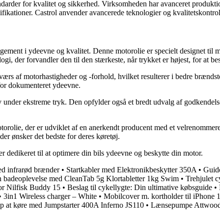
arder for kvalitet og sikkerhed. Virksomheden har avanceret produktion
cifikationer. Castrol anvender avancerede teknologier og kvalitetskontrol
nt i ydeevne og kvalitet. Denne motorolie er specielt designet til mod
r forvandler den til den stærkeste, når trykket er højest, for at be
rs af motorhastigheder og -forhold, hvilket resulterer i bedre brænds
 for dokumenteret ydeevne.
elv under ekstreme tryk. Den opfylder også et bredt udvalg af godke
olie, der er udviklet af en anerkendt producent med et velrenommeret r
der ønsker det bedste for deres køretøj.
r dedikeret til at optimere din bils ydeevne og beskytte din motor.
 infrarød brænder
•
Startkabler med Elektronikbeskytter 350A
•
Guide
 badeoplevelse med CleanTab 5g Klortabletter 1kg Swim
•
Trehjulet c
 for Nilfisk Buddy 15
•
Beslag til cykellygte: Din ultimative købsguide
•
•
3in1 Wireless charger – White
•
Mobilcover m. kortholder til iPhone 
op at køre med Jumpstarter 400A Inferno JS110
•
Lænsepumpe Attwoo