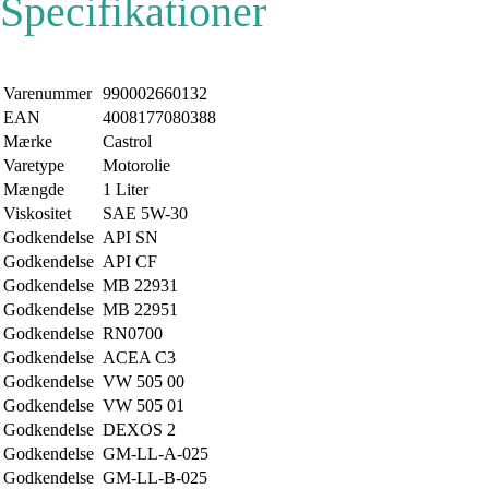
Specifikationer
Varenummer
990002660132
EAN
4008177080388
Mærke
Castrol
Varetype
Motorolie
Mængde
1 Liter
Viskositet
SAE 5W-30
Godkendelse
API SN
Godkendelse
API CF
Godkendelse
MB 22931
Godkendelse
MB 22951
Godkendelse
RN0700
Godkendelse
ACEA C3
Godkendelse
VW 505 00
Godkendelse
VW 505 01
Godkendelse
DEXOS 2
Godkendelse
GM-LL-A-025
Godkendelse
GM-LL-B-025