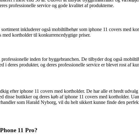
es professionelle service og gode kvalitet af produkterne.
s sortiment inkluderer også mobiltilbehør som iphone 11 covers med kor
 med kortholder til konkurrencedygtige priser.
rofessionelle inden for byggebranchen. De tilbyder dog også mobiltilb
d i deres produkter, og deres professionelle service er blevet rost af 
udkig efter iphone 11 covers med kortholder. De har alle et bredt udvalg
med disse butikker og deres køb af iphone 11 covers med kortholder. U
andler som Harald Nyborg, vil du helt sikkert kunne finde den perfekte
 iPhone 11 Pro?