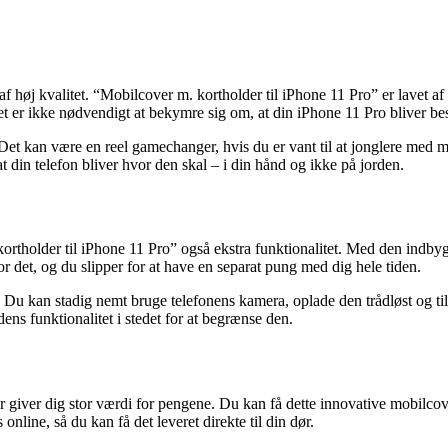
f høj kvalitet. “Mobilcover m. kortholder til iPhone 11 Pro” er lavet a
Det er ikke nødvendigt at bekymre sig om, at din iPhone 11 Pro bliver be
 Det kan være en reel gamechanger, hvis du er vant til at jonglere med m
 din telefon bliver hvor den skal – i din hånd og ikke på jorden.
ortholder til iPhone 11 Pro” også ekstra funktionalitet. Med den indb
or det, og du slipper for at have en separat pung med dig hele tiden.
. Du kan stadig nemt bruge telefonens kamera, oplade den trådløst og til
dens funktionalitet i stedet for at begrænse den.
er giver dig stor værdi for pengene. Du kan få dette innovative mobilcov
online, så du kan få det leveret direkte til din dør.