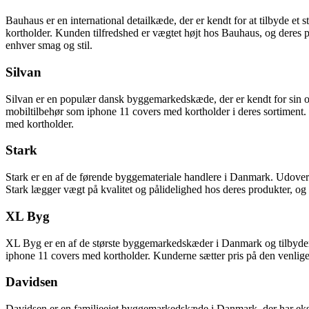
Bauhaus er en international detailkæde, der er kendt for at tilbyde et 
kortholder. Kunden tilfredshed er vægtet højt hos Bauhaus, og deres pro
enhver smag og stil.
Silvan
Silvan er en populær dansk byggemarkedskæde, der er kendt for sin o
mobiltilbehør som iphone 11 covers med kortholder i deres sortiment. K
med kortholder.
Stark
Stark er en af de førende byggemateriale handlere i Danmark. Udover b
Stark lægger vægt på kvalitet og pålidelighed hos deres produkter, og
XL Byg
XL Byg er en af de største byggemarkedskæder i Danmark og tilbyder e
iphone 11 covers med kortholder. Kunderne sætter pris på den venlig
Davidsen
Davidsen er en familieejet byggemarkedskæde i Danmark, der har eksis