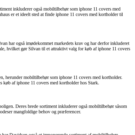
 sortiment inkluderer også mobiltilbehør som iphone 11 covers med
haus er et ideelt sted at finde iphone 11 covers med kortholder til
ilvan har også imødekommet markedets krav og har derfor inkluderet
 hvilket gør Silvan til et attraktivt valg for køb af iphone 11 covers
gen, herunder mobiltilbehør som iphone 11 covers med kortholder.
es køb af iphone 11 covers med kortholder hos Stark.
boligen. Deres brede sortiment inkluderer også mobiltilbehør såsom
lgodeser mangfoldige behov og præferencer.
r har Davidsen også et imponerende sortiment af mobiltilbehør,