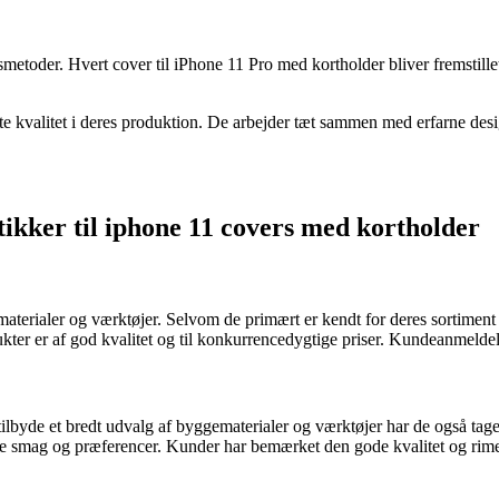
metoder. Hvert cover til iPhone 11 Pro med kortholder bliver fremstill
te kvalitet i deres produktion. De arbejder tæt sammen med erfarne desi
tikker til iphone 11 covers med kortholder
terialer og værktøjer. Selvom de primært er kendt for deres sortiment 
ter er af god kvalitet og til konkurrencedygtige priser. Kundeanmeldels
de et bredt udvalg af byggematerialer og værktøjer har de også taget h
ge smag og præferencer. Kunder har bemærket den gode kvalitet og rimel