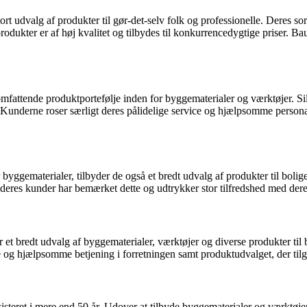
stort udvalg af produkter til gør-det-selv folk og professionelle. Deres
dukter er af høj kvalitet og tilbydes til konkurrencedygtige priser. Bau
mfattende produktportefølje inden for byggematerialer og værktøjer. S
underne roser særligt deres pålidelige service og hjælpsomme personale,
yggematerialer, tilbyder de også et bredt udvalg af produkter til boli
 deres kunder har bemærket dette og udtrykker stor tilfredshed med der
t bredt udvalg af byggematerialer, værktøjer og diverse produkter til 
e og hjælpsomme betjening i forretningen samt produktudvalget, der ti
teret i mere end 50 år. Udover at tilbyde byggematerialer og værktøje