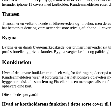
herunder iphone 11 covers med kortholder. Kundeanmeldelser roser der
Thansen
Thansen er en velkendt kæde af bilreservedele og -tilbehør, men dere
har bemærket dette og værdsætter det store udvalg af iphone 11 covers
Bygma
Bygma er en dansk byggemarkedskæde, der primært henvender sig til p
professionelle og private kunder. Bygma vægter kvalitet og pålidelighe
Konklusion
Hver af de nævnte butikker er et ideelt valg for forbrugere, der er på 
Kundeanmeldelser viser, at forbrugerne har haft positive oplevelser 
byggemarkedskæde som Jem og Fix eller hos en mere specialiseret forh
opbevare dine kort.
Ofte stillede spørgsmål
Hvad er kortholderens funktion i dette sorte cover til