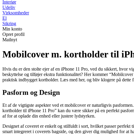
Interiør
Udeliv
Virksomheder
El
Sikring
Min konto
Opret profil
Mailnyt
Mobilcover m. kortholder til iP
Hvis du er den stolte ejer af en iPhone 11 Pro, ved du sikkert, hvor v
beskyttelse og tilføjer ekstra funktionalitet? Her kommer “Mobilcover m
praktisk indbygget kortholder. Læs med her, og bliv klogere på dette f
Pasform og Design
Et af de vigtigste aspekter ved et mobilcover er naturligvis pasformen
kortholder til iPhone 11 Pro” kan du være sikker på en perfekt pasform.
af for at oplade din enhed eller justere lydstyrken.
Designet af coveret er enkelt og stilfuldt i sort, hvilket passer perfek
smart integreret i coverets bagside, og den giver dig mulighed for at 