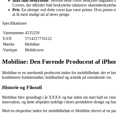
Ikke fuld beskyttelse
: Selvom dette cover beskytter bagsiden 
Covers, der tilbyder fuld beskyttelse inklusive skærmbeskyttels
Pris
: En ulempe ved dette cover kan være prisen. Hvis prisen er
at få mest muligt ud af deres penge.
Specifikationer
Varenummer
4535259
EAN
5714217716122
Mærke
Mobiline
Varetype
Mobilcover
Mobiline: Den Førende Producent af iPho
Mobiline er en anerkendt producent inden for mobiltilbehør, der er ken
kombinerer funktionalitet, holdbarhed og æstetik på enestående vis.
Historie og Filosofi
Mobiline blev grundlagt i år XXXX og har siden sin start haft en visi
innovation, og dette afspejles tydeligt i deres produkters design og funk
Med en ekspertise inden for mobiltilbehør er Mobiline drevet af en pas