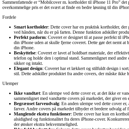
Sammenfattende er “Mobilcover m. kortholder til iPhone 11 Pro” det pe
overkommelige pris er det svært at finde en bedre løsning til din iPho
Fordele
Smart kortholder
: Dette cover har en praktisk kortholder, de
ved hånden, når du er på farten. Denne funktion adskiller produk
Perfekt pasform
: Coveret er designet til at passe perfekt til iP
din iPhone uden at skulle fjerne coveret. Dette gør det nemt at 
din iPhone.
Beskyttelse
: Coveret er lavet af holdbart materiale, der effekt
telefon og holde den i optimal stand. Sammenlignet med andre co
sikker og intakt.
Elegant design
: Coveret har et lækkert og stilfuldt design i sor
stil. Dette adskiller produktet fra andre covers, der måske ikke 
Ulemper
Ikke vandtæt
: En ulempe ved dette cover er, at det ikke er v
sammenlignet med vandtætte covers på markedet, der giver en ek
Begrænset farveudvalg
: En anden ulempe ved dette cover er, a
farver. Andre covers på markedet tilbyder et bredere udvalg af fa
Manglende ekstra funktioner
: Dette cover har kun en kortho
alsidighed og funktionalitet fra deres iPhone-cover. Konkurrere
der ønsker ekstra bekvemmelighed.