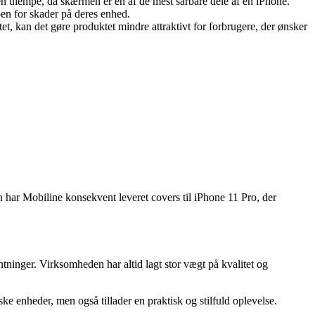
en ulempe, da skærmen er en af de mest sårbare dele af en iPhone.
oen for skader på deres enhed.
t, kan det gøre produktet mindre attraktivt for forbrugere, der ønsker
n har Mobiline konsekvent leveret covers til iPhone 11 Pro, der
tninger. Virksomheden har altid lagt stor vægt på kvalitet og
ke enheder, men også tillader en praktisk og stilfuld oplevelse.