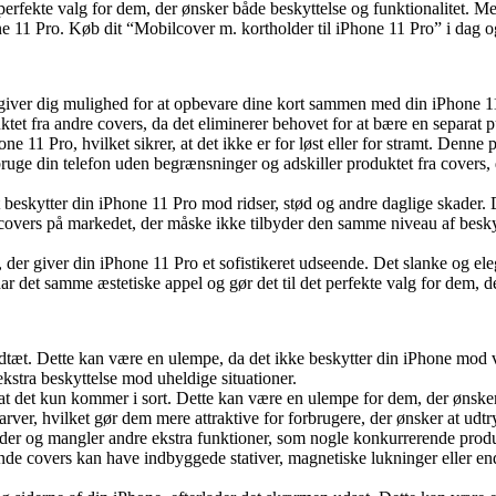
rfekte valg for dem, der ønsker både beskyttelse og funktionalitet. Med
ne 11 Pro. Køb dit “Mobilcover m. kortholder til iPhone 11 Pro” i dag og
r giver dig mulighed for at opbevare dine kort sammen med din iPhone 11
tet fra andre covers, da det eliminerer behovet for at bære en separat p
hone 11 Pro, hvilket sikrer, at det ikke er for løst eller for stramt. Denn
bruge din telefon uden begrænsninger og adskiller produktet fra covers,
ivt beskytter din iPhone 11 Pro mod ridser, stød og andre daglige skader.
vers på markedet, der måske ikke tilbyder den samme niveau af beskyttel
t, der giver din iPhone 11 Pro et sofistikeret udseende. Det slanke og eleg
har det samme æstetiske appel og gør det til det perfekte valg for dem, 
andtæt. Dette kan være en ulempe, da det ikke beskytter din iPhone mod 
stra beskyttelse mod uheldige situationer.
t det kun kommer i sort. Dette kan være en ulempe for dem, der ønsker at
rver, hvilket gør dem mere attraktive for forbrugere, der ønsker at udtr
lder og mangler andre ekstra funktioner, som nogle konkurrerende prod
nde covers kan have indbyggede stativer, magnetiske lukninger eller end