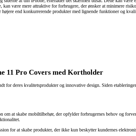
og siderne af din iPhone, efterlader det skærmen udsat. Dette kan være 
e, kan være mere attraktive for forbrugere, der ønsker at minimere risik
 højere end konkurrerende produkter med lignende funktioner og kvalite
ne 11 Pro Covers med Kortholder
dt for deres kvalitetsprodukter og innovative design. Siden etableringe
on om at skabe mobiltilbehør, der opfylder forbrugernes behov og forven
tionalitet.
sion for at skabe produkter, der ikke kun beskytter kundernes elektronis