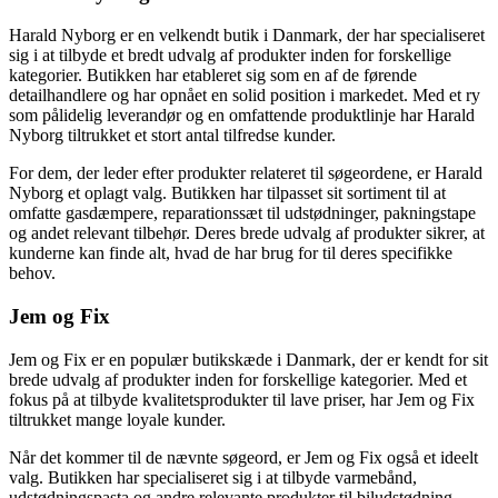
Harald Nyborg er en velkendt butik i Danmark, der har specialiseret
sig i at tilbyde et bredt udvalg af produkter inden for forskellige
kategorier. Butikken har etableret sig som en af de førende
detailhandlere og har opnået en solid position i markedet. Med et ry
som pålidelig leverandør og en omfattende produktlinje har Harald
Nyborg tiltrukket et stort antal tilfredse kunder.
For dem, der leder efter produkter relateret til søgeordene, er Harald
Nyborg et oplagt valg. Butikken har tilpasset sit sortiment til at
omfatte gasdæmpere, reparationssæt til udstødninger, pakningstape
og andet relevant tilbehør. Deres brede udvalg af produkter sikrer, at
kunderne kan finde alt, hvad de har brug for til deres specifikke
behov.
Jem og Fix
Jem og Fix er en populær butikskæde i Danmark, der er kendt for sit
brede udvalg af produkter inden for forskellige kategorier. Med et
fokus på at tilbyde kvalitetsprodukter til lave priser, har Jem og Fix
tiltrukket mange loyale kunder.
Når det kommer til de nævnte søgeord, er Jem og Fix også et ideelt
valg. Butikken har specialiseret sig i at tilbyde varmebånd,
udstødningspasta og andre relevante produkter til biludstødning.