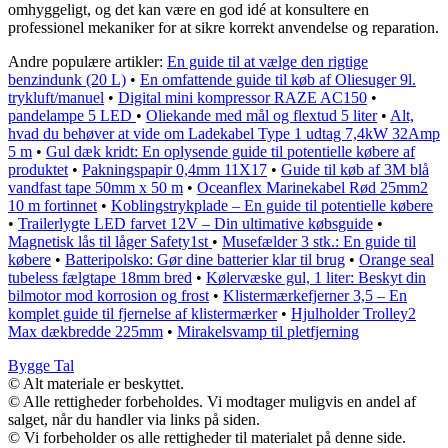
omhyggeligt, og det kan være en god idé at konsultere en
professionel mekaniker for at sikre korrekt anvendelse og reparation.
Andre populære artikler:
En guide til at vælge den rigtige
benzindunk (20 L)
•
En omfattende guide til køb af Oliesuger 9l.
trykluft/manuel
•
Digital mini kompressor RAZE AC150
•
pandelampe 5 LED
•
Oliekande med mål og flextud 5 liter
•
Alt,
hvad du behøver at vide om Ladekabel Type 1 udtag 7,4kW 32Amp
5 m
•
Gul dæk kridt: En oplysende guide til potentielle købere af
produktet
•
Pakningspapir 0,4mm 11X17
•
Guide til køb af 3M blå
vandfast tape 50mm x 50 m
•
Oceanflex Marinekabel Rød 25mm2
10 m fortinnet
•
Koblingstrykplade – En guide til potentielle købere
•
Trailerlygte LED farvet 12V – Din ultimative købsguide
•
Magnetisk lås til låger Safety1st
•
Musefælder 3 stk.: En guide til
købere
•
Batteripolsko: Gør dine batterier klar til brug
•
Orange seal
tubeless fælgtape 18mm bred
•
Kølervæske gul, 1 liter: Beskyt din
bilmotor mod korrosion og frost
•
Klistermærkefjerner 3,5 – En
komplet guide til fjernelse af klistermærker
•
Hjulholder Trolley2
Max dækbredde 225mm
•
Mirakelsvamp til pletfjerning
Bygge Tal
© Alt materiale er beskyttet.
© Alle rettigheder forbeholdes. Vi modtager muligvis en andel af
salget, når du handler via links på siden.
© Vi forbeholder os alle rettigheder til materialet på denne side.