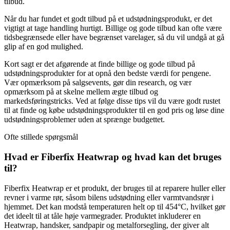
tilbud.
Når du har fundet et godt tilbud på et udstødningsprodukt, er det
vigtigt at tage handling hurtigt. Billige og gode tilbud kan ofte være
tidsbegrænsede eller have begrænset varelager, så du vil undgå at gå
glip af en god mulighed.
Kort sagt er det afgørende at finde billige og gode tilbud på
udstødningsprodukter for at opnå den bedste værdi for pengene.
Vær opmærksom på salgsevents, gør din research, og vær
opmærksom på at skelne mellem ægte tilbud og
markedsføringstricks. Ved at følge disse tips vil du være godt rustet
til at finde og købe udstødningsprodukter til en god pris og løse dine
udstødningsproblemer uden at sprænge budgettet.
Ofte stillede spørgsmål
Hvad er Fiberfix Heatwrap og hvad kan det bruges
til?
Fiberfix Heatwrap er et produkt, der bruges til at reparere huller eller
revner i varme rør, såsom bilens udstødning eller varmtvandsrør i
hjemmet. Det kan modstå temperaturen helt op til 454°C, hvilket gør
det ideelt til at tåle høje varmegrader. Produktet inkluderer en
Heatwrap, handsker, sandpapir og metalforsegling, der giver alt