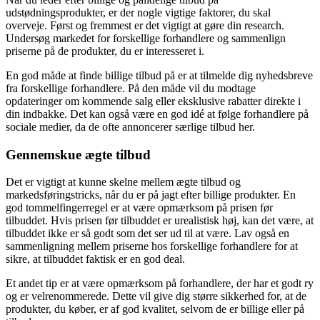
udstødningsprodukter, er der nogle vigtige faktorer, du skal
overveje. Først og fremmest er det vigtigt at gøre din research.
Undersøg markedet for forskellige forhandlere og sammenlign
priserne på de produkter, du er interesseret i.
En god måde at finde billige tilbud på er at tilmelde dig nyhedsbreve
fra forskellige forhandlere. På den måde vil du modtage
opdateringer om kommende salg eller eksklusive rabatter direkte i
din indbakke. Det kan også være en god idé at følge forhandlere på
sociale medier, da de ofte annoncerer særlige tilbud her.
Gennemskue ægte tilbud
Det er vigtigt at kunne skelne mellem ægte tilbud og
markedsføringstricks, når du er på jagt efter billige produkter. En
god tommelfingerregel er at være opmærksom på prisen før
tilbuddet. Hvis prisen før tilbuddet er urealistisk høj, kan det være, at
tilbuddet ikke er så godt som det ser ud til at være. Lav også en
sammenligning mellem priserne hos forskellige forhandlere for at
sikre, at tilbuddet faktisk er en god deal.
Et andet tip er at være opmærksom på forhandlere, der har et godt ry
og er velrenommerede. Dette vil give dig større sikkerhed for, at de
produkter, du køber, er af god kvalitet, selvom de er billige eller på