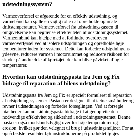
udstødningssystem?
Varmeoverførsel er afgørende for en effektiv udstødning, og
varmebånd kan spille en vigtig rolle i at opretholde optimale
driftstemperaturer. Varmeoverførsel fra udstødningsgassen til
omgivelserne kan begrænse effektiviteten af ​​udstødningssystemet.
Varmeombind kan hjælpe med at forhindre overdreven
varmeoverførsel ved at isolere udstødningen og opretholde høje
temperaturer inden for systemet. Dette kan forbedre udstødningens
ydeevne, reducere varmen i motorrummet og reducere risikoen for
skader på andre dele af køretøjet, der kan blive påvirket af høje
temperaturer.
Hvordan kan udstødningspasta fra Jem og Fix
bidrage til reparation af bilens udstødning?
Udstødningspasta fra Jem og Fix er specielt formuleret til reparation
af udstødningssystemer. Pastaen er designet til at tætne små huller og
revner i udstødningen og forbedre forseglingen. Ved at forsegle
utætheder kan udstødningspasta bidrage til at genoprette den
nødvendige effektivitet og sikkerhed i udstødningssystemet. Denne
pasta er også modstandsdygtig over for høje temperaturer og
erosion, hvilket gør den velegnet til brug i udstødningsmiljøer. For at
opnå bedste resultater bør instruktionerne på produktet følges