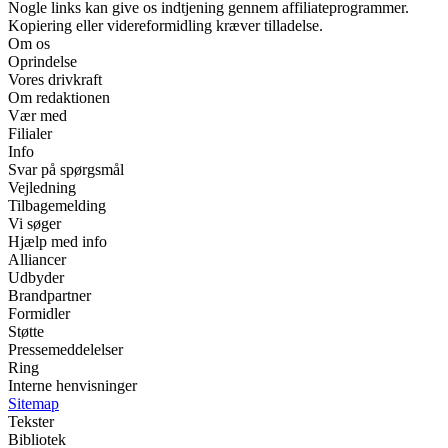
Nogle links kan give os indtjening gennem affiliateprogrammer.
Kopiering eller videreformidling kræver tilladelse.
Om os
Oprindelse
Vores drivkraft
Om redaktionen
Vær med
Filialer
Info
Svar på spørgsmål
Vejledning
Tilbagemelding
Vi søger
Hjælp med info
Alliancer
Udbyder
Brandpartner
Formidler
Støtte
Pressemeddelelser
Ring
Interne henvisninger
Sitemap
Tekster
Bibliotek