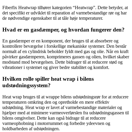
Fiberfix Heatwrap tilhører kategorien “Heatwrap”. Dette betyder, at
det specifikt er udviklet til reparation af varmebestandige rør og har
de nødvendige egenskaber til at tåle høje temperaturer.
Hvad er en gasdæmper, og hvordan fungerer den?
En gasdæmper er en komponent, der bruges til at absorbere og
kontrollere bevægelse i forskellige mekaniske systemer. Den består
normalt af en cylindrisk beholder fyldt med gas og olie. Når en kraft
påvirker gasdæmperen, komprimeres gassen og olien, hvilket skaber
modstand mod bevægelsen. Dette bidrager til at reducere stød og
vibrationer i systemet og giver bedre stabilitet og komfort.
Hvilken rolle spiller heat wrap i bilens
udstødningssystem?
Heat wrap bruges til at wrappe bilens udstødningsrør for at reducere
temperaturen omkring den og opretholde en mere effektiv
udstødning. Heat wrap er lavet af varmebestandige materialer og
hjælper med at minimere varmeoverførslen fra udstødningsgassen til
bilens omgivelser. Dette kan også bidrage til at reducere
varmeophobning i motorrummet og forbedre ydeevnen og
holdbarheden af udstødningen.