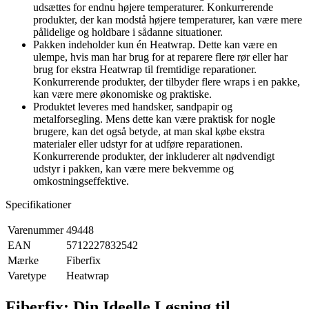
udsættes for endnu højere temperaturer. Konkurrerende
produkter, der kan modstå højere temperaturer, kan være mere
pålidelige og holdbare i sådanne situationer.
Pakken indeholder kun én Heatwrap. Dette kan være en
ulempe, hvis man har brug for at reparere flere rør eller har
brug for ekstra Heatwrap til fremtidige reparationer.
Konkurrerende produkter, der tilbyder flere wraps i en pakke,
kan være mere økonomiske og praktiske.
Produktet leveres med handsker, sandpapir og
metalforsegling. Mens dette kan være praktisk for nogle
brugere, kan det også betyde, at man skal købe ekstra
materialer eller udstyr for at udføre reparationen.
Konkurrerende produkter, der inkluderer alt nødvendigt
udstyr i pakken, kan være mere bekvemme og
omkostningseffektive.
Specifikationer
Varenummer
49448
EAN
5712227832542
Mærke
Fiberfix
Varetype
Heatwrap
Fiberfix: Din Ideelle Løsning til