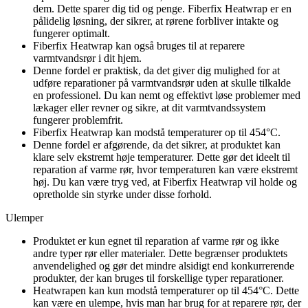
dem. Dette sparer dig tid og penge. Fiberfix Heatwrap er en
pålidelig løsning, der sikrer, at rørene forbliver intakte og
fungerer optimalt.
Fiberfix Heatwrap kan også bruges til at reparere
varmtvandsrør i dit hjem.
Denne fordel er praktisk, da det giver dig mulighed for at
udføre reparationer på varmtvandsrør uden at skulle tilkalde
en professionel. Du kan nemt og effektivt løse problemer med
lækager eller revner og sikre, at dit varmtvandssystem
fungerer problemfrit.
Fiberfix Heatwrap kan modstå temperaturer op til 454°C.
Denne fordel er afgørende, da det sikrer, at produktet kan
klare selv ekstremt høje temperaturer. Dette gør det ideelt til
reparation af varme rør, hvor temperaturen kan være ekstremt
høj. Du kan være tryg ved, at Fiberfix Heatwrap vil holde og
opretholde sin styrke under disse forhold.
Ulemper
Produktet er kun egnet til reparation af varme rør og ikke
andre typer rør eller materialer. Dette begrænser produktets
anvendelighed og gør det mindre alsidigt end konkurrerende
produkter, der kan bruges til forskellige typer reparationer.
Heatwrapen kan kun modstå temperaturer op til 454°C. Dette
kan være en ulempe, hvis man har brug for at reparere rør, der