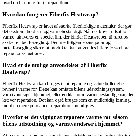
hvad du har brug for til reparationen.
Hvordan fungerer Fiberfix Heatwrap?
Fiberfix Heatwrap er lavet af stærke fiberholdige materialer, der gør
det ekstremt holdbart og varmebestandigt. Når det bliver udsat for
varme, aktiveres en speciel lim, der binder Heatwrapen til røret og
skaber en tæt forsegling. Den medfølgende sandpapir og
metalforsegling sikrer, at produktet kan anvendes i flere forskellige
reparationssituationer.
Hvad er de mulige anvendelser af Fiberfix
Heatwrap?
Fiberfix Heatwrap kan bruges til at reparere og tætne huller eller
revner i varme rør. Dette kan omfatte bilens udstødningssystem,
varmtvandsrør i hjemmet, eller endda andre varmebestandige rør, der
kræver reparation. Det kan også bruges som en midlertidig løsning,
indtil en mere permanent reparation kan udføres.
Hvorfor er det vigtigt at reparere varme rør såsom
bilens udstødning og varmtvandsrør i hjemmet?
At reparere varme rør, såsom bilens udstødning og varmtvandsrør i