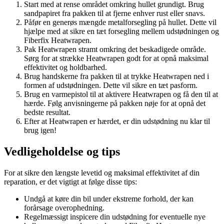
Start med at rense området omkring hullet grundigt. Brug
sandpapiret fra pakken til at fjerne enhver rust eller snavs.
Påfør en generøs mængde metalforsegling på hullet. Dette vil
hjælpe med at sikre en tæt forsegling mellem udstødningen og
Fiberfix Heatwrapen.
Pak Heatwrapen stramt omkring det beskadigede område.
Sørg for at strække Heatwrapen godt for at opnå maksimal
effektivitet og holdbarhed.
Brug handskerne fra pakken til at trykke Heatwrapen ned i
formen af udstødningen. Dette vil sikre en tæt pasform.
Brug en varmepistol til at aktivere Heatwrapen og få den til at
hærde. Følg anvisningerne på pakken nøje for at opnå det
bedste resultat.
Efter at Heatwrapen er hærdet, er din udstødning nu klar til
brug igen!
Vedligeholdelse og tips
For at sikre den længste levetid og maksimal effektivitet af din
reparation, er det vigtigt at følge disse tips:
Undgå at køre din bil under ekstreme forhold, der kan
forårsage overophedning.
Regelmæssigt inspicere din udstødning for eventuelle nye