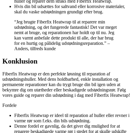
huller og reparer dem straks med Fiberfix Heatwrap.
Hvis din bil udsættes for saltvand eller korrosive materialer,
skal du vaske udstødningen grundigt efter brug.
“Jeg brugte Fiberfix Heatwrap til at reparere min
udstødning, og det fungerede fantastisk! Det var meget
nemt at bruge, og reparationen har holdt op til nu. Jeg
kan varmt anbefale dette produkt til alle, der har brug
for en hurtig og pålidelig udstødningsreparation.” –
Anders, tilfreds kunde
Konklusion
Fiberfix Heatwrap er den perfekte løsning til reparation af
udstødningshuller. Med dens holdbarhed, enkle installation og
permanente reparationer kan du trygt bruge din bil igen uden at
bekymre dig om utætheder eller beskadigede udstødningsrør. Følg
vores guide og reparer din udstødning i dag med Fiberfix Heatwrap!
Fordele
Fiberfix Heatwrap er ideel til reparation af huller eller revner i
varme rør som f.eks. din bils udstødning.
Denne fordel er gavnlig, da det giver dig mulighed for at
reparere beskadigede varme rør i stedet for at skulle udskifte