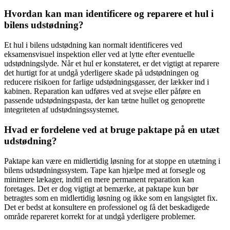
Hvordan kan man identificere og reparere et hul i
bilens udstødning?
Et hul i bilens udstødning kan normalt identificeres ved
eksamensvisuel inspektion eller ved at lytte efter eventuelle
udstødningslyde. Når et hul er konstateret, er det vigtigt at reparere
det hurtigt for at undgå yderligere skade på udstødningen og
reducere risikoen for farlige udstødningsgasser, der lækker ind i
kabinen. Reparation kan udføres ved at svejse eller påføre en
passende udstødningspasta, der kan tætne hullet og genoprette
integriteten af udstødningssystemet.
Hvad er fordelene ved at bruge paktape på en utæt
udstødning?
Paktape kan være en midlertidig løsning for at stoppe en utætning i
bilens udstødningssystem. Tape kan hjælpe med at forsegle og
minimere lækager, indtil en mere permanent reparation kan
foretages. Det er dog vigtigt at bemærke, at paktape kun bør
betragtes som en midlertidig løsning og ikke som en langsigtet fix.
Det er bedst at konsultere en professionel og få det beskadigede
område repareret korrekt for at undgå yderligere problemer.