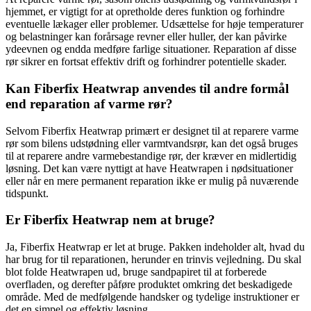
hjemmet, er vigtigt for at opretholde deres funktion og forhindre
eventuelle lækager eller problemer. Udsættelse for høje temperaturer
og belastninger kan forårsage revner eller huller, der kan påvirke
ydeevnen og endda medføre farlige situationer. Reparation af disse
rør sikrer en fortsat effektiv drift og forhindrer potentielle skader.
Kan Fiberfix Heatwrap anvendes til andre formål
end reparation af varme rør?
Selvom Fiberfix Heatwrap primært er designet til at reparere varme
rør som bilens udstødning eller varmtvandsrør, kan det også bruges
til at reparere andre varmebestandige rør, der kræver en midlertidig
løsning. Det kan være nyttigt at have Heatwrapen i nødsituationer
eller når en mere permanent reparation ikke er mulig på nuværende
tidspunkt.
Er Fiberfix Heatwrap nem at bruge?
Ja, Fiberfix Heatwrap er let at bruge. Pakken indeholder alt, hvad du
har brug for til reparationen, herunder en trinvis vejledning. Du skal
blot folde Heatwrapen ud, bruge sandpapiret til at forberede
overfladen, og derefter påføre produktet omkring det beskadigede
område. Med de medfølgende handsker og tydelige instruktioner er
det en simpel og effektiv løsning.