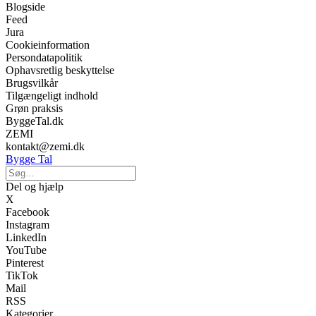
Blogside
Feed
Jura
Cookieinformation
Persondatapolitik
Ophavsretlig beskyttelse
Brugsvilkår
Tilgængeligt indhold
Grøn praksis
ByggeTal.dk
ZEMI
kontakt@zemi.dk
Bygge Tal
Del og hjælp
X
Facebook
Instagram
LinkedIn
YouTube
Pinterest
TikTok
Mail
RSS
Kategorier