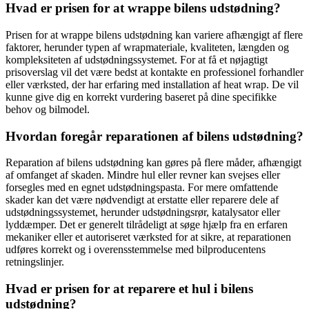
Hvad er prisen for at wrappe bilens udstødning?
Prisen for at wrappe bilens udstødning kan variere afhængigt af flere
faktorer, herunder typen af wrapmateriale, kvaliteten, længden og
kompleksiteten af udstødningssystemet. For at få et nøjagtigt
prisoverslag vil det være bedst at kontakte en professionel forhandler
eller værksted, der har erfaring med installation af heat wrap. De vil
kunne give dig en korrekt vurdering baseret på dine specifikke
behov og bilmodel.
Hvordan foregår reparationen af bilens udstødning?
Reparation af bilens udstødning kan gøres på flere måder, afhængigt
af omfanget af skaden. Mindre hul eller revner kan svejses eller
forsegles med en egnet udstødningspasta. For mere omfattende
skader kan det være nødvendigt at erstatte eller reparere dele af
udstødningssystemet, herunder udstødningsrør, katalysator eller
lyddæmper. Det er generelt tilrådeligt at søge hjælp fra en erfaren
mekaniker eller et autoriseret værksted for at sikre, at reparationen
udføres korrekt og i overensstemmelse med bilproducentens
retningslinjer.
Hvad er prisen for at reparere et hul i bilens
udstødning?