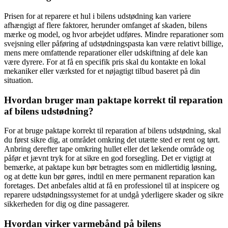
Prisen for at reparere et hul i bilens udstødning kan variere
afhængigt af flere faktorer, herunder omfanget af skaden, bilens
mærke og model, og hvor arbejdet udføres. Mindre reparationer som
svejsning eller påføring af udstødningspasta kan være relativt billige,
mens mere omfattende reparationer eller udskiftning af dele kan
være dyrere. For at få en specifik pris skal du kontakte en lokal
mekaniker eller værksted for et nøjagtigt tilbud baseret på din
situation.
Hvordan bruger man paktape korrekt til reparation
af bilens udstødning?
For at bruge paktape korrekt til reparation af bilens udstødning, skal
du først sikre dig, at området omkring det utætte sted er rent og tørt.
Anbring derefter tape omkring hullet eller det lækende område og
påfør et jævnt tryk for at sikre en god forsegling. Det er vigtigt at
bemærke, at paktape kun bør betragtes som en midlertidig løsning,
og at dette kun bør gøres, indtil en mere permanent reparation kan
foretages. Det anbefales altid at få en professionel til at inspicere og
reparere udstødningssystemet for at undgå yderligere skader og sikre
sikkerheden for dig og dine passagerer.
Hvordan virker varmebånd på bilens