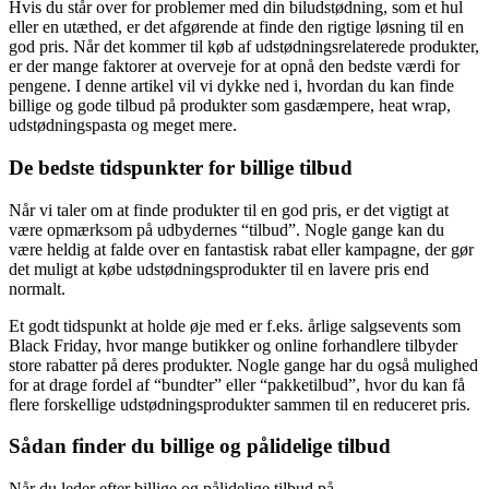
Hvis du står over for problemer med din biludstødning, som et hul
eller en utæthed, er det afgørende at finde den rigtige løsning til en
god pris. Når det kommer til køb af udstødningsrelaterede produkter,
er der mange faktorer at overveje for at opnå den bedste værdi for
pengene. I denne artikel vil vi dykke ned i, hvordan du kan finde
billige og gode tilbud på produkter som gasdæmpere, heat wrap,
udstødningspasta og meget mere.
De bedste tidspunkter for billige tilbud
Når vi taler om at finde produkter til en god pris, er det vigtigt at
være opmærksom på udbydernes “tilbud”. Nogle gange kan du
være heldig at falde over en fantastisk rabat eller kampagne, der gør
det muligt at købe udstødningsprodukter til en lavere pris end
normalt.
Et godt tidspunkt at holde øje med er f.eks. årlige salgsevents som
Black Friday, hvor mange butikker og online forhandlere tilbyder
store rabatter på deres produkter. Nogle gange har du også mulighed
for at drage fordel af “bundter” eller “pakketilbud”, hvor du kan få
flere forskellige udstødningsprodukter sammen til en reduceret pris.
Sådan finder du billige og pålidelige tilbud
Når du leder efter billige og pålidelige tilbud på