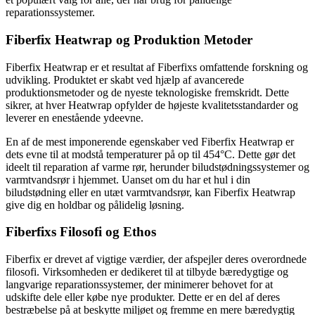
reparationssystemer.
Fiberfix Heatwrap og Produktion Metoder
Fiberfix Heatwrap er et resultat af Fiberfixs omfattende forskning og
udvikling. Produktet er skabt ved hjælp af avancerede
produktionsmetoder og de nyeste teknologiske fremskridt. Dette
sikrer, at hver Heatwrap opfylder de højeste kvalitetsstandarder og
leverer en enestående ydeevne.
En af de mest imponerende egenskaber ved Fiberfix Heatwrap er
dets evne til at modstå temperaturer på op til 454°C. Dette gør det
ideelt til reparation af varme rør, herunder biludstødningssystemer og
varmtvandsrør i hjemmet. Uanset om du har et hul i din
biludstødning eller en utæt varmtvandsrør, kan Fiberfix Heatwrap
give dig en holdbar og pålidelig løsning.
Fiberfixs Filosofi og Ethos
Fiberfix er drevet af vigtige værdier, der afspejler deres overordnede
filosofi. Virksomheden er dedikeret til at tilbyde bæredygtige og
langvarige reparationssystemer, der minimerer behovet for at
udskifte dele eller købe nye produkter. Dette er en del af deres
bestræbelse på at beskytte miljøet og fremme en mere bæredygtig