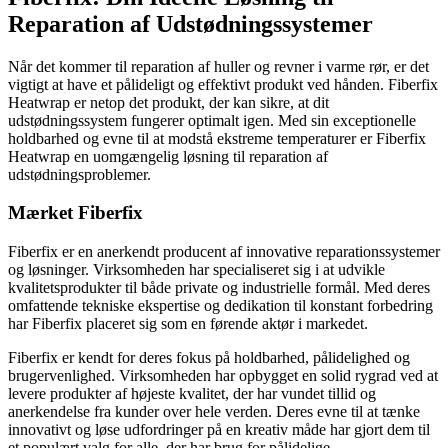
Reparation af Udstødningssystemer
Når det kommer til reparation af huller og revner i varme rør, er det
vigtigt at have et pålideligt og effektivt produkt ved hånden. Fiberfix
Heatwrap er netop det produkt, der kan sikre, at dit
udstødningssystem fungerer optimalt igen. Med sin exceptionelle
holdbarhed og evne til at modstå ekstreme temperaturer er Fiberfix
Heatwrap en uomgængelig løsning til reparation af
udstødningsproblemer.
Mærket Fiberfix
Fiberfix er en anerkendt producent af innovative reparationssystemer
og løsninger. Virksomheden har specialiseret sig i at udvikle
kvalitetsprodukter til både private og industrielle formål. Med deres
omfattende tekniske ekspertise og dedikation til konstant forbedring
har Fiberfix placeret sig som en førende aktør i markedet.
Fiberfix er kendt for deres fokus på holdbarhed, pålidelighed og
brugervenlighed. Virksomheden har opbygget en solid rygrad ved at
levere produkter af højeste kvalitet, der har vundet tillid og
anerkendelse fra kunder over hele verden. Deres evne til at tænke
innovativt og løse udfordringer på en kreativ måde har gjort dem til
et populært valg for alle, der har brug for pålidelige